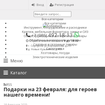
Вход
Регистрация
Все категории
Все категории
Инструмент, оборудование и расходники
Крепеж, мебельная фурнитура, замки и СИЗ
492-18-13
+7 (985)
Общестроительные материалы и товары
Отделочные материалы и товары
Обрабатываем заказы
с 9 до 18:00
Садовые и сезонные товары
г. Серпухов, ул.Ворошилова, д.251
Сантехника
д. Новые Кузьменки, д.41А
Хозтовары, посуда
Электротехнические изделия
Меню
Найти
Каталог
RSS
Подарки на 23 февраля: для героев
нашего времени!
18 февраля 2025