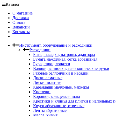
Каталог
О магазине
Доставка
Оплата
Вакансии
Контакты
...
Инструмент, оборудование и расходники
Расходники
Биты, насадки, патроны, адапторы
Бумага наждачная, сетка абразивная
Буры, пики, лопатки
Валики, ванночки, телескопические ручки
Газовые баллончики и насадки
Диски алмазные
Диски пильные
Карандаши малярные, маркеры
Кисточки
Коронки, кольцевые пилы
Крестики и клинья для плитки и напольных 
Круги абразивные, отрезные
Ленты абразивные
Масла, химия