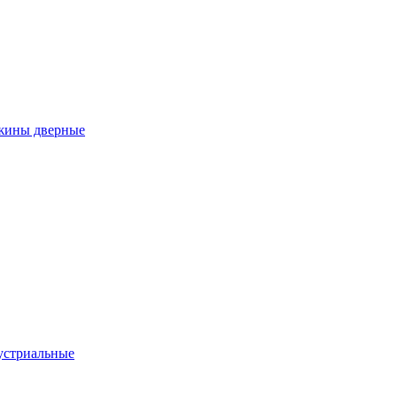
ужины дверные
устриальные