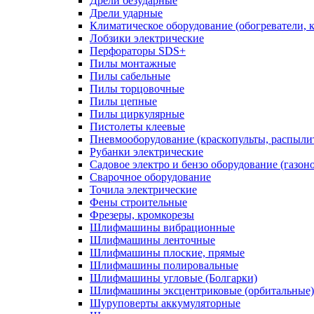
Дрели безударные
Дрели ударные
Климатическое оборудование (обогреватели, 
Лобзики электрические
Перфораторы SDS+
Пилы монтажные
Пилы сабельные
Пилы торцовочные
Пилы цепные
Пилы циркулярные
Пистолеты клеевые
Пневмооборудование (краскопульты, распылит
Рубанки электрические
Садовое электро и бензо оборудование (газоно
Сварочное оборудование
Точила электрические
Фены строительные
Фрезеры, кромкорезы
Шлифмашины вибрационные
Шлифмашины ленточные
Шлифмашины плоские, прямые
Шлифмашины полировальные
Шлифмашины угловые (Болгарки)
Шлифмашины эксцентриковые (орбитальные)
Шуруповерты аккумуляторные