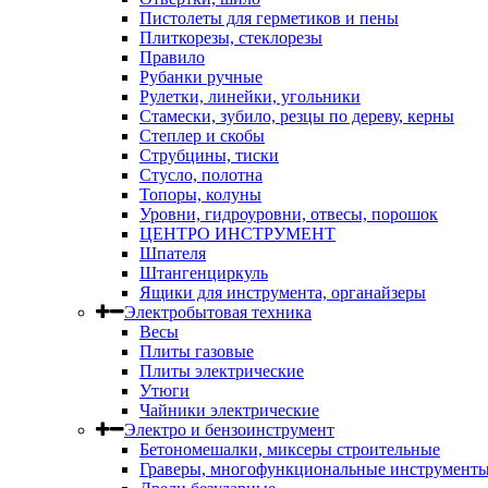
Пистолеты для герметиков и пены
Плиткорезы, стеклорезы
Правило
Рубанки ручные
Рулетки, линейки, угольники
Стамески, зубило, резцы по дереву, керны
Степлер и скобы
Струбцины, тиски
Стусло, полотна
Топоры, колуны
Уровни, гидроуровни, отвесы, порошок
ЦЕНТРО ИНСТРУМЕНТ
Шпателя
Штангенциркуль
Ящики для инструмента, органайзеры
Электробытовая техника
Весы
Плиты газовые
Плиты электрические
Утюги
Чайники электрические
Электро и бензоинструмент
Бетономешалки, миксеры строительные
Граверы, многофункциональные инструмент