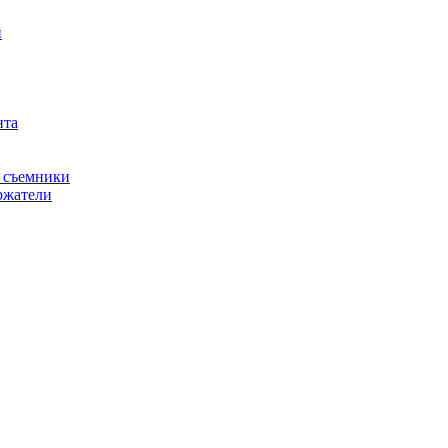
й
нта
, съемники
ржатели