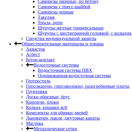
Саморезы оконные, по бетону
Саморезы с пресс-шайбой
Саморезы черные
Такелаж
Тросы, цепи
Шурупы жёлтые универсальные
Шурупы с шестигранной головкой, с кольцом
Средства индивидуальной защиты
Общестроительные материалы и товары
Аквасток
Асбест
Бетон-контакт
Водосточные системы
Водосточная система ПВХ
Оцинкованная водосточная система
Геотекстиль
Гипсокартон, гипсоволокно, пазогребневые плиты
Грунтовки
Доски обрезные, брус
Кирпичи, блоки
Кольца, крышки ж/б
Комплекты для обивки дверей
Льноватин, пакля, джутовые канаты
Мастика
Металлические сетки