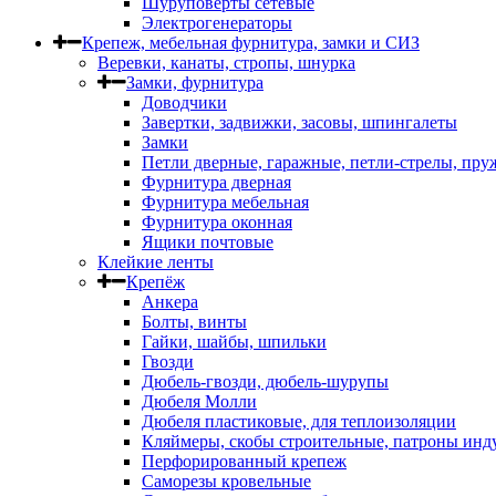
Шуруповерты сетевые
Электрогенераторы
Крепеж, мебельная фурнитура, замки и СИЗ
Веревки, канаты, стропы, шнурка
Замки, фурнитура
Доводчики
Завертки, задвижки, засовы, шпингалеты
Замки
Петли дверные, гаражные, петли-стрелы, пр
Фурнитура дверная
Фурнитура мебельная
Фурнитура оконная
Ящики почтовые
Клейкие ленты
Крепёж
Анкера
Болты, винты
Гайки, шайбы, шпильки
Гвозди
Дюбель-гвозди, дюбель-шурупы
Дюбеля Молли
Дюбеля пластиковые, для теплоизоляции
Кляймеры, скобы строительные, патроны инд
Перфорированный крепеж
Саморезы кровельные