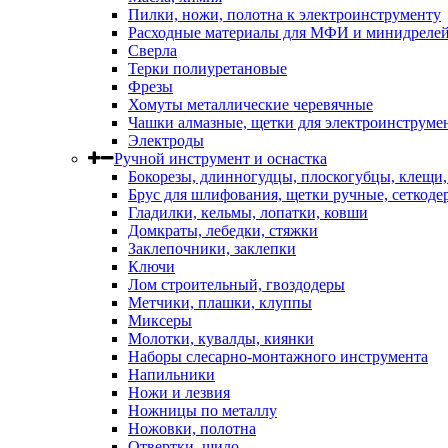
Пилки, ножи, полотна к электроинструменту
Расходные материалы для МФИ и минидреле
Сверла
Терки полиуретановые
Фрезы
Хомуты металлические черевячные
Чашки алмазные, щетки для электроинструме
Электроды
Ручной инструмент и оснастка
Бокорезы, длинногудцы, плоскогубцы, клещи
Брус для шлифования, щетки ручные, сеткоде
Гладилки, кельмы, лопатки, ковши
Домкраты, лебедки, стяжки
Заклепочники, заклепки
Ключи
Лом строительный, гвоздодеры
Метчики, плашки, клуппы
Миксеры
Молотки, кувалды, киянки
Наборы слесарно-монтажного инструмента
Напильники
Ножи и лезвия
Ножницы по металлу
Ножовки, полотна
Отвертки, шило