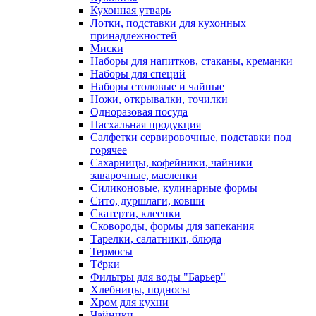
Кухонная утварь
Лотки, подставки для кухонных
принадлежностей
Миски
Наборы для напитков, стаканы, креманки
Наборы для специй
Наборы столовые и чайные
Ножи, открывалки, точилки
Одноразовая посуда
Пасхальная продукция
Салфетки сервировочные, подставки под
горячее
Сахарницы, кофейники, чайники
заварочные, масленки
Силиконовые, кулинарные формы
Сито, дуршлаги, ковши
Скатерти, клеенки
Сковороды, формы для запекания
Тарелки, салатники, блюда
Термосы
Тёрки
Фильтры для воды "Барьер"
Хлебницы, подносы
Хром для кухни
Чайники