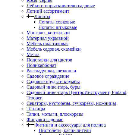
Косы, серпы
Лейки и опрыскиватели садовые
Летний ассортимент
Лопаты
Лопаты совковые
Лопаты штыковые
Мангалы, коптильни
Материал укрывной
Мебель пластиковая
Мебель садовая, скамейки
Метла
Подставки для цветов
Поликарбонат
Раскладушки, шезлонги
Садовое ограждение
Садовые пруды и клумбы
Садовый инвентарь, буры
Садовый инвентарь ЦентроИнструмент, Finland,
Trooper
Секаторы, кусторезы, сучкорезы, ножницы
Теплицы
Тяпки, мотыги, плоскорезы
Фигурки садовые
Фитинги и аксессуары для полива
Пистолеты, распылители