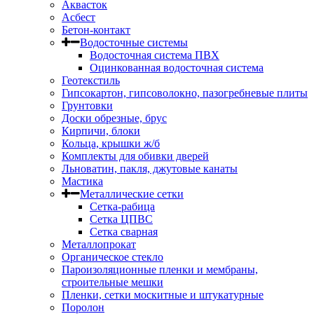
Аквасток
Асбест
Бетон-контакт
Водосточные системы
Водосточная система ПВХ
Оцинкованная водосточная система
Геотекстиль
Гипсокартон, гипсоволокно, пазогребневые плиты
Грунтовки
Доски обрезные, брус
Кирпичи, блоки
Кольца, крышки ж/б
Комплекты для обивки дверей
Льноватин, пакля, джутовые канаты
Мастика
Металлические сетки
Сетка-рабица
Сетка ЦПВС
Сетка сварная
Металлопрокат
Органическое стекло
Пароизоляционные пленки и мембраны,
строительные мешки
Пленки, сетки москитные и штукатурные
Поролон