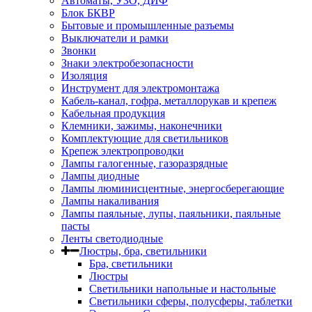
Автоматы, УЗО, ДИФ
Блок БКВР
Бытовые и промышленные разъемы
Выключатели и рамки
Звонки
Знаки электробезопасности
Изоляция
Инструмент для электромонтажа
Кабель-канал, гофра, металлорукав и крепеж
Кабельная продукция
Клемники, зажимы, наконечники
Комплектующие для светильников
Крепеж электропроводки
Лампы галогенные, газоразрядные
Лампы диодные
Лампы люминисцентные, энергосберегающие
Лампы накаливания
Лампы паяльные, лупы, паяльники, паяльные
пасты
Ленты светодиодные
Люстры, бра, светильники
Бра, светильники
Люстры
Светильники напольные и настольные
Светильники сферы, полусферы, таблетки