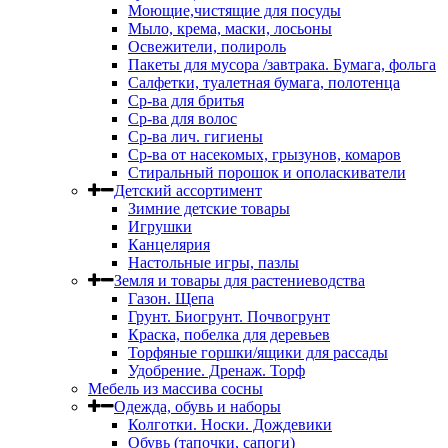
Моющие,чистящие для посуды
Мыло, крема, маски, лосьоны
Освежители, полироль
Пакеты для мусора /завтрака. Бумага, фольга
Салфетки, туалетная бумага, полотенца
Ср-ва для бритья
Ср-ва для волос
Ср-ва лич. гигиены
Ср-ва от насекомых, грызунов, комаров
Стиральный порошок и ополаскиватели
Детский ассортимент
Зимние детские товары
Игрушки
Канцелярия
Настольные игры, пазлы
Земля и товары для растениеводства
Газон. Щепа
Грунт. Биогрунт. Почвогрунт
Краска, побелка для деревьев
Торфяные горшки/ящики для рассады
Удобрение. Дренаж. Торф
Мебель из массива сосны
Одежда, обувь и наборы
Колготки. Носки. Дождевики
Обувь (тапочки, сапоги)