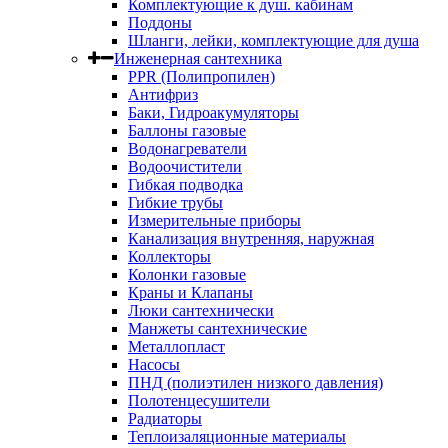
Комплектующие к душ. кабинам
Поддоны
Шланги, лейки, комплектующие для душа
Инженерная сантехника
PPR (Полипропилен)
Антифриз
Баки, Гидроакумуляторы
Баллоны газовые
Водонагреватели
Водоочистители
Гибкая подводка
Гибкие трубы
Измерительные приборы
Канализация внутренняя, наружная
Коллекторы
Колонки газовые
Краны и Клапаны
Люки сантехнически
Манжеты сантехнические
Металлопласт
Насосы
ПНД (полиэтилен низкого давления)
Полотенцесушители
Радиаторы
Теплоизаляционные материалы