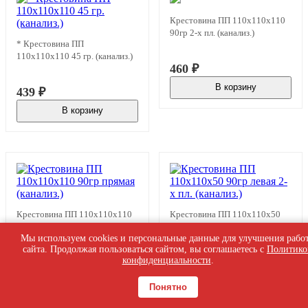
Крестовина ПП 110х110х110
90гр 2-х пл. (канализ.)
* Крестовина ПП
110х110х110 45 гр. (канализ.)
460
₽
В корзину
439
₽
В наличии
В корзину
В наличии
Крестовина ПП 110х110х110
Крестовина ПП 110х110х50
90гр прямая (канализ.)
90гр левая 2-х пл. (канализ.)
Мы используем cookies и персональные данные для улучшения рабо
сайта. Продолжая пользоваться сайтом, вы соглашаетесь с
Политико
конфиденциальности
.
439
₽
403
₽
В корзину
В корзину
В наличии
В наличии
Понятно