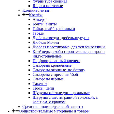
Фурнитура оконная
Ящики почтовые
Клейкие ленты
Крепёж
Анкера
Болты, винты
Гайки, шайбы, шпильки
Гвозди
Дюбель-гвозди, дюбель-шурупы
Дюбеля Молли
Дюбеля пластиковые, для теплоизоляции
Кляймеры, скобы строительные, патроны
индустриальные
Перфорированный крепеж
Саморезы кровельные
Саморезы оконные, по бетону
Саморезы с пресс-шайбой
Саморезы черные
Такелаж
Тросы, цепи
Шурупы жёлтые универсальные
Шурупы с шестигранной головкой, с
кольцом, с крюком
Средства индивидуальной защиты
Общестроительные материалы и товары