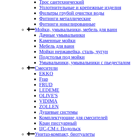
Трос сантехнический
Уплотнительные и крепежные изделия
Фильтры грубой очистки воды
Фитинги металлические
Фитинги никелированные
Мойки, умывальники, мебель для ванн
Дачные умывальники
Каменные мойки
Мебель для ванн
Мойки нержавейка, сталь, чугун
Подстолья под мойки
Умывальники, умывальники с пьедесталом
Смесители
EKKO
Frap
FRUD
LEDEME
OLIVE'S
VIDIMA
ZOLLEN
Душевые системы
Комплектующие для смесителей
Кран писсуарный
ЦС-СМ г. Подольск
Унитаз-компакт, биотуалеты