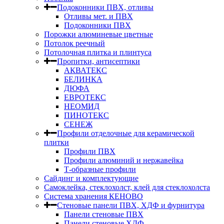
Подоконники ПВХ, отливы
Отливы мет. и ПВХ
Подоконники ПВХ
Порожки алюминевые цветные
Потолок реечный
Потолочная плитка и плинтуса
Пропитки, антисептики
АКВАТЕКС
БЕЛИНКА
ДЮФА
ЕВРОТЕКС
НЕОМИД
ПИНОТЕКС
СЕНЕЖ
Профили отделочные для керамической
плитки
Профили ПВХ
Профили алюминий и нержавейка
Т-образные профили
Сайдинг и комплектующие
Самоклейка, стеклохолст, клей для стеклохолста
Система хранения КЕНОВО
Стеновые панели ПВХ, ХДФ и фурнитура
Панели стеновые ПВХ
Панели стеновые ХДФ