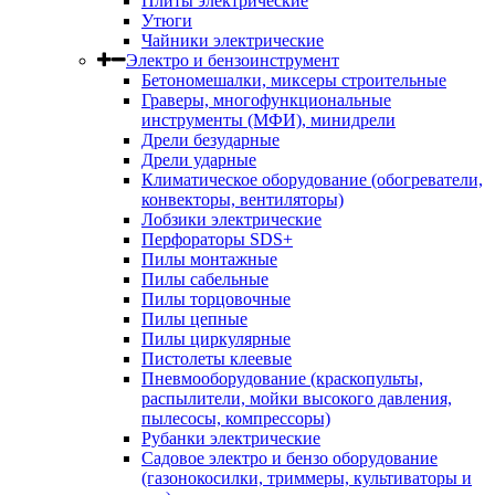
Плиты электрические
Утюги
Чайники электрические
Электро и бензоинструмент
Бетономешалки, миксеры строительные
Граверы, многофункциональные
инструменты (МФИ), минидрели
Дрели безударные
Дрели ударные
Климатическое оборудование (обогреватели,
конвекторы, вентиляторы)
Лобзики электрические
Перфораторы SDS+
Пилы монтажные
Пилы сабельные
Пилы торцовочные
Пилы цепные
Пилы циркулярные
Пистолеты клеевые
Пневмооборудование (краскопульты,
распылители, мойки высокого давления,
пылесосы, компрессоры)
Рубанки электрические
Садовое электро и бензо оборудование
(газонокосилки, триммеры, культиваторы и