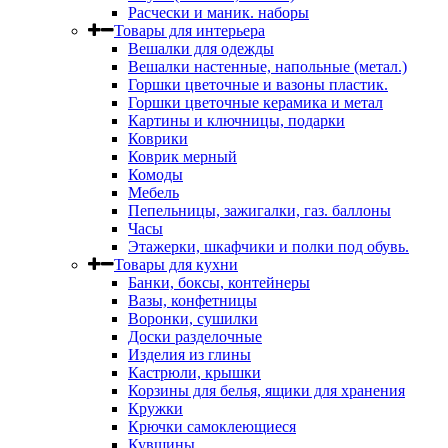
Расчески и маник. наборы
Товары для интерьера
Вешалки для одежды
Вешалки настенные, напольные (метал.)
Горшки цветочные и вазоны пластик.
Горшки цветочные керамика и метал
Картины и ключницы, подарки
Коврики
Коврик мерный
Комоды
Мебель
Пепельницы, зажигалки, газ. баллоны
Часы
Этажерки, шкафчики и полки под обувь.
Товары для кухни
Банки, боксы, контейнеры
Вазы, конфетницы
Воронки, сушилки
Доски разделочные
Изделия из глины
Кастрюли, крышки
Корзины для белья, ящики для хранения
Кружки
Крючки самоклеющиеся
Кувшины