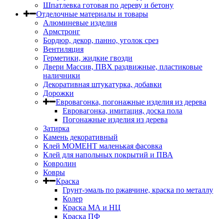
Шпатлевка готовая по дереву и бетону
Отделочные материалы и товары
Алюминевые изделия
Армстронг
Бордюр, декор, панно, уголок срез
Вентиляция
Герметики, жидкие гвозди
Двери Массив, ПВХ раздвижные, пластиковые
наличники
Декоративная штукатурка, добавки
Дорожки
Евровагонка, погонажные изделия из дерева
Евровагонка, имитация, доска пола
Погонажные изделия из дерева
Затирка
Камень декоративный
Клей МОМЕНТ маленькая фасовка
Клей для напольных покрытий и ПВА
Ковролин
Ковры
Краска
Грунт-эмаль по ржавчине, краска по металлу
Колер
Краска МА и НЦ
Краска ПФ