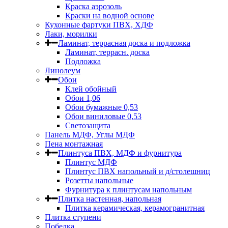
Краска аэрозоль
Краски на водной основе
Кухонные фартуки ПВХ, ХДФ
Лаки, морилки
Ламинат, террасная доска и подложка
Ламинат, террасн. доска
Подложка
Линолеум
Обои
Клей обойный
Обои 1,06
Обои бумажные 0,53
Обои виниловые 0,53
Светозащита
Панель МДФ, Углы МДФ
Пена монтажная
Плинтуса ПВХ, МДФ и фурнитура
Плинтус МДФ
Плинтус ПВХ напольный и д/столешниц
Розетты напольные
Фурнитура к плинтусам напольным
Плитка настенная, напольная
Плитка керамическая, керамогранитная
Плитка ступени
Побелка