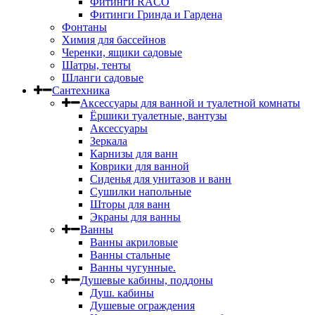
Фитинги RACO
Фитинги Гринда и Гардена
Фонтаны
Химия для бассейнов
Черенки, ящики садовые
Шатры, тенты
Шланги садовые
Сантехника
Аксессуары для ванной и туалетной комнаты
Ёршики туалетные, вантузы
Аксессуары
Зеркала
Карнизы для ванн
Коврики для ванной
Сиденья для унитазов и ванн
Сушилки напольные
Шторы для ванн
Экраны для ванны
Ванны
Ванны акриловые
Ванны стальные
Ванны чугунные.
Душевые кабины, поддоны
Душ. кабины
Душевые ограждения