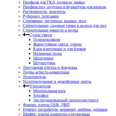
Профиля для ГКЛ, подвесы, маяки
Профнастил, ондулин и фурнитура для кровли
Растворители, реагенты
Рубероид, пергамин
Стремянки, лестницы, вышки, леса
Строительные, садовые тачки и колеса для них
Строительные емкости и ведра
Сухие смеси
Гидроизоляция
Жаростойкие смеси, глины
Клея плиточные и для блоков
Наливные полы
Шпатлевки
Штукатурки
Тротуарная плитка и бордюры
Трубы асбесто-цементные
Уплотнитель
Уплотнительные и демпферные ленты
Утеплители
Минеральная вата
Тепофол
Экструдированный пенополистирол
Фанера, плиты OSB, ДВП
Цемент, пескобетон, керамзит, щебень, добавки
Шифер, плиты цементно-стружечные