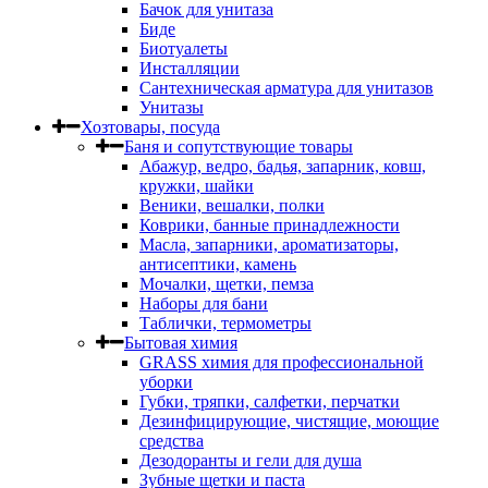
Бачок для унитаза
Биде
Биотуалеты
Инсталляции
Сантехническая арматура для унитазов
Унитазы
Хозтовары, посуда
Баня и сопутствующие товары
Абажур, ведро, бадья, запарник, ковш,
кружки, шайки
Веники, вешалки, полки
Коврики, банные принадлежности
Масла, запарники, ароматизаторы,
антисептики, камень
Мочалки, щетки, пемза
Наборы для бани
Таблички, термометры
Бытовая химия
GRASS химия для профессиональной
уборки
Губки, тряпки, салфетки, перчатки
Дезинфицирующие, чистящие, моющие
средства
Дезодоранты и гели для душа
Зубные щетки и паста