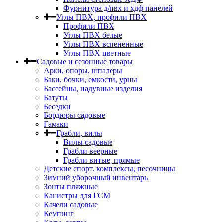
Фурнитура д/пвх и хдф панелей
Углы ПВХ, профили ПВХ
Профили ПВХ
Углы ПВХ белые
Углы ПВХ вспененные
Углы ПВХ цветные
Садовые и сезонные товары
Арки, опоры, шпалеры
Баки, бочки, емкости, урны
Бассейны, надувные изделия
Батуты
Беседки
Бордюры садовые
Гамаки
Грабли, вилы
Вилы садовые
Грабли веерные
Грабли витые, прямые
Детские спорт. комплексы, песочницы
Зимний уборочный инвентарь
Зонты пляжные
Канистры для ГСМ
Качели садовые
Кемпинг