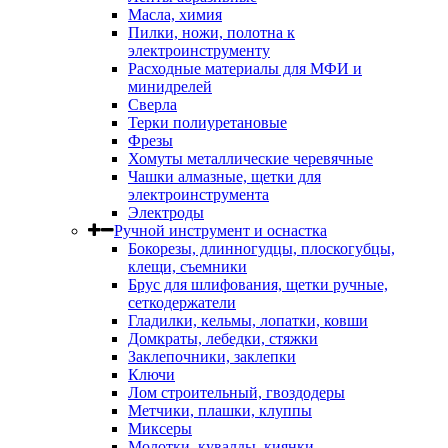
Масла, химия
Пилки, ножи, полотна к
электроинструменту
Расходные материалы для МФИ и
минидрелей
Сверла
Терки полиуретановые
Фрезы
Хомуты металлические черевячные
Чашки алмазные, щетки для
электроинструмента
Электроды
Ручной инструмент и оснастка
Бокорезы, длинногудцы, плоскогубцы,
клещи, съемники
Брус для шлифования, щетки ручные,
сеткодержатели
Гладилки, кельмы, лопатки, ковши
Домкраты, лебедки, стяжки
Заклепочники, заклепки
Ключи
Лом строительный, гвоздодеры
Метчики, плашки, клуппы
Миксеры
Молотки, кувалды, киянки