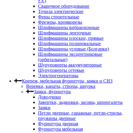
т.д.)
Сварочное оборудование
Точила электрические
Фены строительные
Фрезеры, кромкорезы
Шлифмашины вибрационные
Шлифмашины ленточные
Шлифмашины плоские, прямые
Шлифмашины полировальные
Шлифмашины угловые (Болгарки)
Шлифмашины эксцентриковые
(орбитальные)
Шуруповерты аккумуляторные
Шуруповерты сетевые
Электрогенераторы
Крепеж, мебельная фурнитура, замки и СИЗ
Веревки, канаты, стропы, шнурка
Замки, фурнитура
Доводчики
Завертки, задвижки, засовы, шпингалеты
Замки
Петли дверные, гаражные, петли-стрелы,
пружины дверные
Фурнитура дверная
Фурнитура мебельная