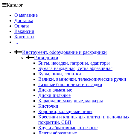
Каталог
О магазине
Доставка
Оплата
Вакансии
Контакты
...
Инструмент, оборудование и расходники
Расходники
Биты, насадки, патроны, адапторы
Бумага наждачная, сетка абразивная
Буры, пики, лопатки
Валики, ванночки, телескопические ручки
Газовые баллончики и насадки
Диски алмазные
Диски пильные
Карандаши малярные, маркеры
Кисточки
Коронки, кольцевые пилы
Крестики и клинья для плитки и напольных
покрытий, СВП
Круги абразивные, отрезные
Ленты абразивные