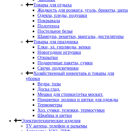
Товары для отдыха
Жидкость для розжига, уголь, брикеты, щепа
Одеяла, пледы, подушки
Покрывала
Полотенца
Постельное белье
Шампура, решетки, мангалы, дистиляторы
Товары для праздника
Елки, эл. гирлянды, венки
Новогодние игрушки
Открытки
Подарочные пакеты, сумки
Свечи, подсвечники
Хозяйственный инвентарь и товары для
уборки
Ведра, тазы
Доска глад.
Мешки для стирки/сетка москит.
Прищепки, ролики и щетки для одежды
Термометры
Хоз. сумки, тележки, термосумки
Швабры и щетки
Электротехнические изделия
TV aнтена, телефон и разъемы