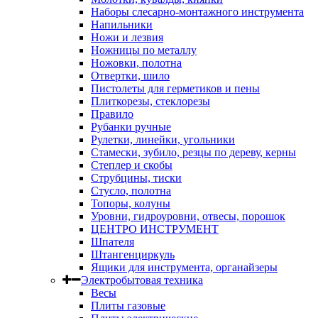
Наборы слесарно-монтажного инструмента
Напильники
Ножи и лезвия
Ножницы по металлу
Ножовки, полотна
Отвертки, шило
Пистолеты для герметиков и пены
Плиткорезы, стеклорезы
Правило
Рубанки ручные
Рулетки, линейки, угольники
Стамески, зубило, резцы по дереву, керны
Степлер и скобы
Струбцины, тиски
Стусло, полотна
Топоры, колуны
Уровни, гидроуровни, отвесы, порошок
ЦЕНТРО ИНСТРУМЕНТ
Шпателя
Штангенциркуль
Ящики для инструмента, органайзеры
Электробытовая техника
Весы
Плиты газовые