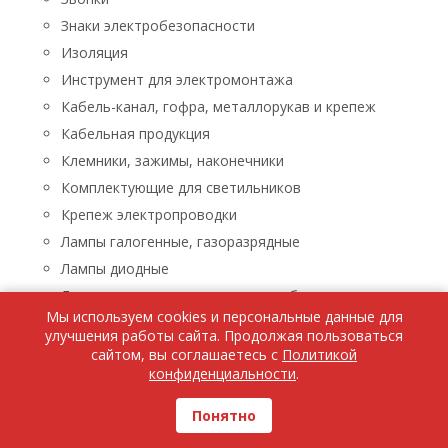
Знаки электробезопасности
Изоляция
Инструмент для электромонтажа
Кабель-канал, гофра, металлорукав и крепеж
Кабельная продукция
Клемники, зажимы, наконечники
Комплектующие для светильников
Крепеж электропроводки
Лампы галогенные, газоразрядные
Лампы диодные
Лампы люминисцентные, энергосберегающие
Мы используем cookies и персональные данные для
Лампы накаливания
улучшения работы сайта. Продолжая пользоваться
Лампы паяльные, лупы, паяльники, паяльные пасты
сайтом, вы соглашаетесь с
Политикой
конфиденциальности
.
Ленты светодиодные
Люстры, бра, светильники
Понятно
Бра, светильники