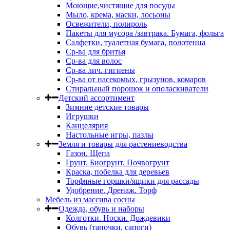
Моющие,чистящие для посуды
Мыло, крема, маски, лосьоны
Освежители, полироль
Пакеты для мусора /завтрака. Бумага, фольга
Салфетки, туалетная бумага, полотенца
Ср-ва для бритья
Ср-ва для волос
Ср-ва лич. гигиены
Ср-ва от насекомых, грызунов, комаров
Стиральный порошок и ополаскиватели
Детский ассортимент
Зимние детские товары
Игрушки
Канцелярия
Настольные игры, пазлы
Земля и товары для растениеводства
Газон. Щепа
Грунт. Биогрунт. Почвогрунт
Краска, побелка для деревьев
Торфяные горшки/ящики для рассады
Удобрение. Дренаж. Торф
Мебель из массива сосны
Одежда, обувь и наборы
Колготки. Носки. Дождевики
Обувь (тапочки, сапоги)