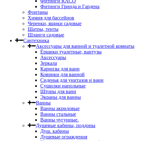
Фитинги RACO
Фитинги Гринда и Гардена
Фонтаны
Химия для бассейнов
Черенки, ящики садовые
Шатры, тенты
Шланги садовые
Сантехника
Аксессуары для ванной и туалетной комнаты
Ёршики туалетные, вантузы
Аксессуары
Зеркала
Карнизы для ванн
Коврики для ванной
Сиденья для унитазов и ванн
Сушилки напольные
Шторы для ванн
Экраны для ванны
Ванны
Ванны акриловые
Ванны стальные
Ванны чугунные.
Душевые кабины, поддоны
Душ. кабины
Душевые ограждения