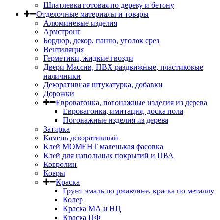
Шпатлевка готовая по дереву и бетону
Отделочные материалы и товары
Алюминевые изделия
Армстронг
Бордюр, декор, панно, уголок срез
Вентиляция
Герметики, жидкие гвозди
Двери Массив, ПВХ раздвижные, пластиковые
наличники
Декоративная штукатурка, добавки
Дорожки
Евровагонка, погонажные изделия из дерева
Евровагонка, имитация, доска пола
Погонажные изделия из дерева
Затирка
Камень декоративный
Клей МОМЕНТ маленькая фасовка
Клей для напольных покрытий и ПВА
Ковролин
Ковры
Краска
Грунт-эмаль по ржавчине, краска по металлу
Колер
Краска МА и НЦ
Краска ПФ