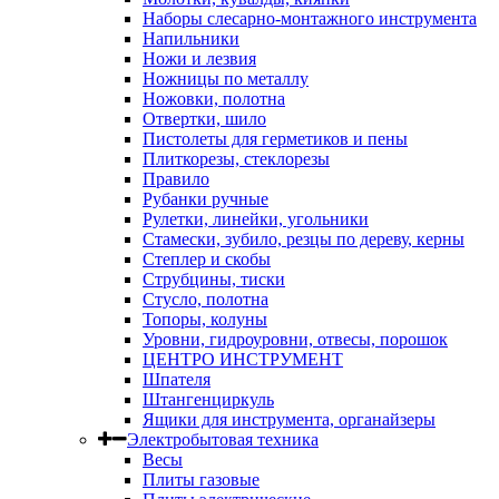
Наборы слесарно-монтажного инструмента
Напильники
Ножи и лезвия
Ножницы по металлу
Ножовки, полотна
Отвертки, шило
Пистолеты для герметиков и пены
Плиткорезы, стеклорезы
Правило
Рубанки ручные
Рулетки, линейки, угольники
Стамески, зубило, резцы по дереву, керны
Степлер и скобы
Струбцины, тиски
Стусло, полотна
Топоры, колуны
Уровни, гидроуровни, отвесы, порошок
ЦЕНТРО ИНСТРУМЕНТ
Шпателя
Штангенциркуль
Ящики для инструмента, органайзеры
Электробытовая техника
Весы
Плиты газовые