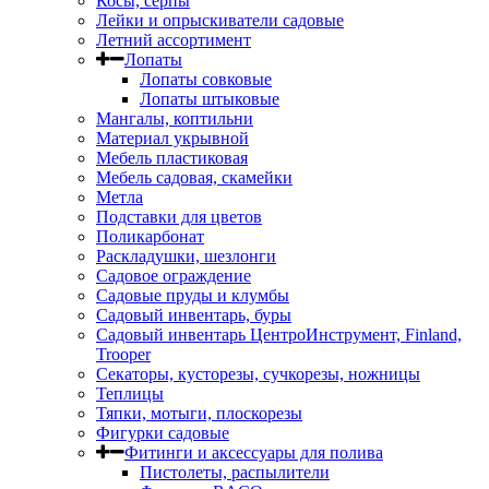
Косы, серпы
Лейки и опрыскиватели садовые
Летний ассортимент
Лопаты
Лопаты совковые
Лопаты штыковые
Мангалы, коптильни
Материал укрывной
Мебель пластиковая
Мебель садовая, скамейки
Метла
Подставки для цветов
Поликарбонат
Раскладушки, шезлонги
Садовое ограждение
Садовые пруды и клумбы
Садовый инвентарь, буры
Садовый инвентарь ЦентроИнструмент, Finland,
Trooper
Секаторы, кусторезы, сучкорезы, ножницы
Теплицы
Тяпки, мотыги, плоскорезы
Фигурки садовые
Фитинги и аксессуары для полива
Пистолеты, распылители