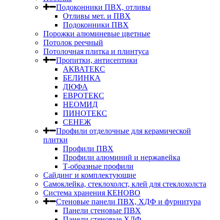
Подоконники ПВХ, отливы
Отливы мет. и ПВХ
Подоконники ПВХ
Порожки алюминевые цветные
Потолок реечный
Потолочная плитка и плинтуса
Пропитки, антисептики
АКВАТЕКС
БЕЛИНКА
ДЮФА
ЕВРОТЕКС
НЕОМИД
ПИНОТЕКС
СЕНЕЖ
Профили отделочные для керамической
плитки
Профили ПВХ
Профили алюминий и нержавейка
Т-образные профили
Сайдинг и комплектующие
Самоклейка, стеклохолст, клей для стеклохолста
Система хранения КЕНОВО
Стеновые панели ПВХ, ХДФ и фурнитура
Панели стеновые ПВХ
Панели стеновые ХДФ