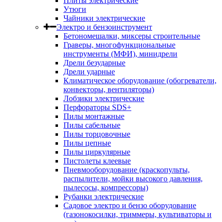
Плиты электрические
Утюги
Чайники электрические
Электро и бензоинструмент
Бетономешалки, миксеры строительные
Граверы, многофункциональные
инструменты (МФИ), минидрели
Дрели безударные
Дрели ударные
Климатическое оборудование (обогреватели,
конвекторы, вентиляторы)
Лобзики электрические
Перфораторы SDS+
Пилы монтажные
Пилы сабельные
Пилы торцовочные
Пилы цепные
Пилы циркулярные
Пистолеты клеевые
Пневмооборудование (краскопульты,
распылители, мойки высокого давления,
пылесосы, компрессоры)
Рубанки электрические
Садовое электро и бензо оборудование
(газонокосилки, триммеры, культиваторы и