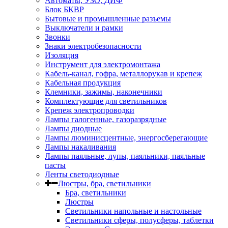
Автоматы, УЗО, ДИФ
Блок БКВР
Бытовые и промышленные разъемы
Выключатели и рамки
Звонки
Знаки электробезопасности
Изоляция
Инструмент для электромонтажа
Кабель-канал, гофра, металлорукав и крепеж
Кабельная продукция
Клемники, зажимы, наконечники
Комплектующие для светильников
Крепеж электропроводки
Лампы галогенные, газоразрядные
Лампы диодные
Лампы люминисцентные, энергосберегающие
Лампы накаливания
Лампы паяльные, лупы, паяльники, паяльные
пасты
Ленты светодиодные
Люстры, бра, светильники
Бра, светильники
Люстры
Светильники напольные и настольные
Светильники сферы, полусферы, таблетки