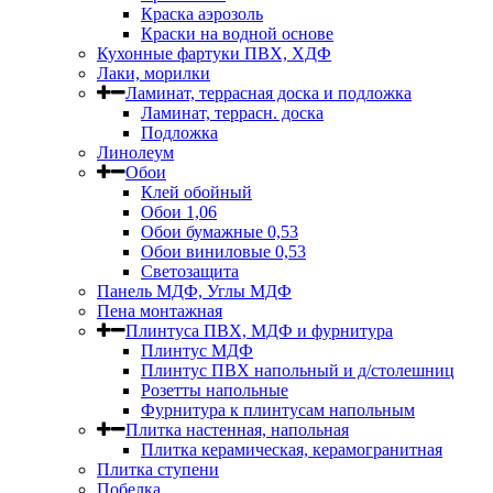
Краска аэрозоль
Краски на водной основе
Кухонные фартуки ПВХ, ХДФ
Лаки, морилки
Ламинат, террасная доска и подложка
Ламинат, террасн. доска
Подложка
Линолеум
Обои
Клей обойный
Обои 1,06
Обои бумажные 0,53
Обои виниловые 0,53
Светозащита
Панель МДФ, Углы МДФ
Пена монтажная
Плинтуса ПВХ, МДФ и фурнитура
Плинтус МДФ
Плинтус ПВХ напольный и д/столешниц
Розетты напольные
Фурнитура к плинтусам напольным
Плитка настенная, напольная
Плитка керамическая, керамогранитная
Плитка ступени
Побелка