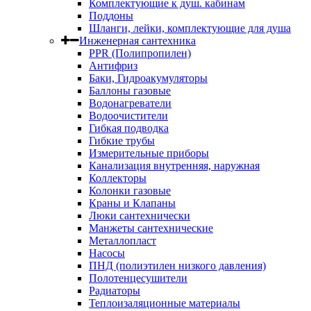
Комплектующие к душ. кабинам
Поддоны
Шланги, лейки, комплектующие для душа
Инженерная сантехника
PPR (Полипропилен)
Антифриз
Баки, Гидроакумуляторы
Баллоны газовые
Водонагреватели
Водоочистители
Гибкая подводка
Гибкие трубы
Измерительные приборы
Канализация внутренняя, наружная
Коллекторы
Колонки газовые
Краны и Клапаны
Люки сантехнически
Манжеты сантехнические
Металлопласт
Насосы
ПНД (полиэтилен низкого давления)
Полотенцесушители
Радиаторы
Теплоизаляционные материалы