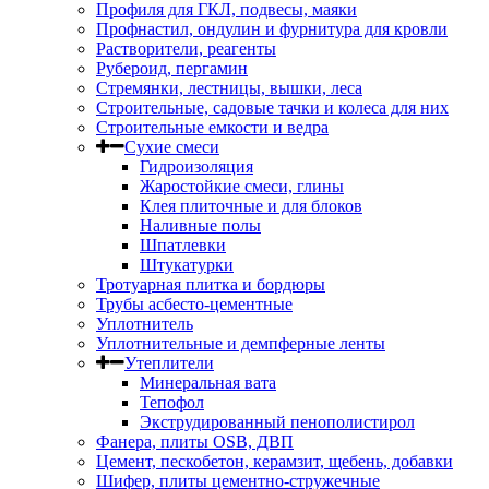
Профиля для ГКЛ, подвесы, маяки
Профнастил, ондулин и фурнитура для кровли
Растворители, реагенты
Рубероид, пергамин
Стремянки, лестницы, вышки, леса
Строительные, садовые тачки и колеса для них
Строительные емкости и ведра
Сухие смеси
Гидроизоляция
Жаростойкие смеси, глины
Клея плиточные и для блоков
Наливные полы
Шпатлевки
Штукатурки
Тротуарная плитка и бордюры
Трубы асбесто-цементные
Уплотнитель
Уплотнительные и демпферные ленты
Утеплители
Минеральная вата
Тепофол
Экструдированный пенополистирол
Фанера, плиты OSB, ДВП
Цемент, пескобетон, керамзит, щебень, добавки
Шифер, плиты цементно-стружечные