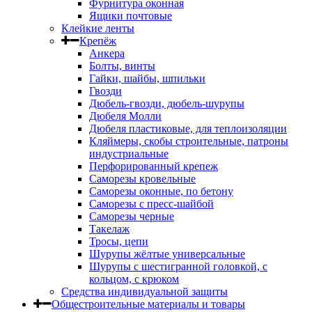
Фурнитура оконная
Ящики почтовые
Клейкие ленты
Крепёж
Анкера
Болты, винты
Гайки, шайбы, шпильки
Гвозди
Дюбель-гвозди, дюбель-шурупы
Дюбеля Молли
Дюбеля пластиковые, для теплоизоляции
Кляймеры, скобы строительные, патроны
индустриальные
Перфорированный крепеж
Саморезы кровельные
Саморезы оконные, по бетону
Саморезы с пресс-шайбой
Саморезы черные
Такелаж
Тросы, цепи
Шурупы жёлтые универсальные
Шурупы с шестигранной головкой, с
кольцом, с крюком
Средства индивидуальной защиты
Общестроительные материалы и товары