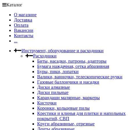
Каталог
О магазине
Доставка
Оплата
Вакансии
Контакты
...
Инструмент, оборудование и расходники
Расходники
Биты, насадки, патроны, адапторы
Бумага наждачная, сетка абразивная
Буры, пики, лопатки
Валики, ванночки, телескопические ручки
Газовые баллончики и насадки
Диски алмазные
Диски пильные
Карандаши малярные, маркеры
Кисточки
Коронки, кольцевые пилы
Крестики и клинья для плитки и напольных
покрытий, СВП
Круги абразивные, отрезные
Ленты абразивные