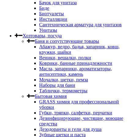
Бачок для унитаза
Биде
Биотуалеты
Инсталляции
Сантехническая арматура для унитазов
Унитазы
Хозтовары, посуда
Баня и сопутствующие товары
Абажур, ведро, бадья, запарник, ковш,
кружки, шайки
Веники, вешалки, полки
Коврики, банные принадлежности
Масла, запарники, ароматизаторы,
антисептики, камень
Мочалки, щетки, пемза
Наборы для бани
Таблички, термометры
Бытовая химия
GRASS химия для профессиональной
уборки
Губки, тряпки, салфетки, перчатки
Дезинфицирующие, чистящие, моющие
средства
Дезодоранты и гели для душа
Зубные щетки и паста