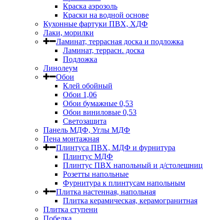
Краска аэрозоль
Краски на водной основе
Кухонные фартуки ПВХ, ХДФ
Лаки, морилки
Ламинат, террасная доска и подложка
Ламинат, террасн. доска
Подложка
Линолеум
Обои
Клей обойный
Обои 1,06
Обои бумажные 0,53
Обои виниловые 0,53
Светозащита
Панель МДФ, Углы МДФ
Пена монтажная
Плинтуса ПВХ, МДФ и фурнитура
Плинтус МДФ
Плинтус ПВХ напольный и д/столешниц
Розетты напольные
Фурнитура к плинтусам напольным
Плитка настенная, напольная
Плитка керамическая, керамогранитная
Плитка ступени
Побелка