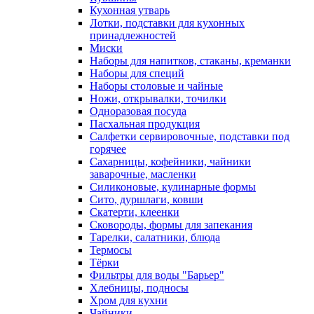
Кухонная утварь
Лотки, подставки для кухонных
принадлежностей
Миски
Наборы для напитков, стаканы, креманки
Наборы для специй
Наборы столовые и чайные
Ножи, открывалки, точилки
Одноразовая посуда
Пасхальная продукция
Салфетки сервировочные, подставки под
горячее
Сахарницы, кофейники, чайники
заварочные, масленки
Силиконовые, кулинарные формы
Сито, дуршлаги, ковши
Скатерти, клеенки
Сковороды, формы для запекания
Тарелки, салатники, блюда
Термосы
Тёрки
Фильтры для воды "Барьер"
Хлебницы, подносы
Хром для кухни
Чайники