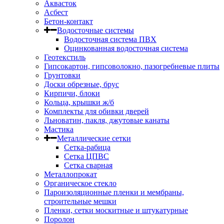
Аквасток
Асбест
Бетон-контакт
Водосточные системы
Водосточная система ПВХ
Оцинкованная водосточная система
Геотекстиль
Гипсокартон, гипсоволокно, пазогребневые плиты
Грунтовки
Доски обрезные, брус
Кирпичи, блоки
Кольца, крышки ж/б
Комплекты для обивки дверей
Льноватин, пакля, джутовые канаты
Мастика
Металлические сетки
Сетка-рабица
Сетка ЦПВС
Сетка сварная
Металлопрокат
Органическое стекло
Пароизоляционные пленки и мембраны,
строительные мешки
Пленки, сетки москитные и штукатурные
Поролон