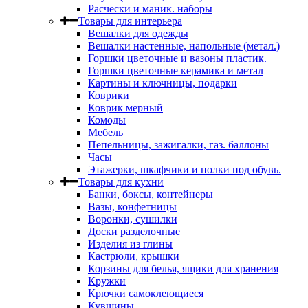
Расчески и маник. наборы
Товары для интерьера
Вешалки для одежды
Вешалки настенные, напольные (метал.)
Горшки цветочные и вазоны пластик.
Горшки цветочные керамика и метал
Картины и ключницы, подарки
Коврики
Коврик мерный
Комоды
Мебель
Пепельницы, зажигалки, газ. баллоны
Часы
Этажерки, шкафчики и полки под обувь.
Товары для кухни
Банки, боксы, контейнеры
Вазы, конфетницы
Воронки, сушилки
Доски разделочные
Изделия из глины
Кастрюли, крышки
Корзины для белья, ящики для хранения
Кружки
Крючки самоклеющиеся
Кувшины