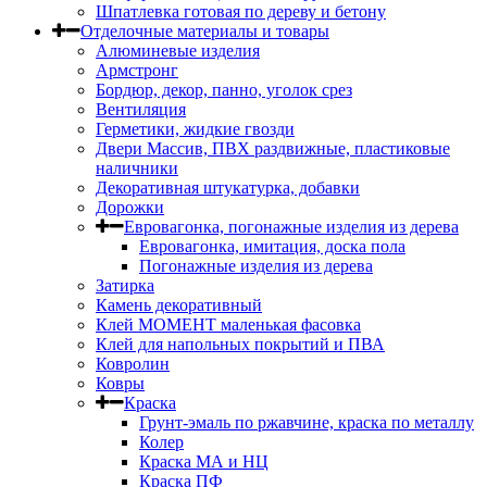
Шпатлевка готовая по дереву и бетону
Отделочные материалы и товары
Алюминевые изделия
Армстронг
Бордюр, декор, панно, уголок срез
Вентиляция
Герметики, жидкие гвозди
Двери Массив, ПВХ раздвижные, пластиковые
наличники
Декоративная штукатурка, добавки
Дорожки
Евровагонка, погонажные изделия из дерева
Евровагонка, имитация, доска пола
Погонажные изделия из дерева
Затирка
Камень декоративный
Клей МОМЕНТ маленькая фасовка
Клей для напольных покрытий и ПВА
Ковролин
Ковры
Краска
Грунт-эмаль по ржавчине, краска по металлу
Колер
Краска МА и НЦ
Краска ПФ