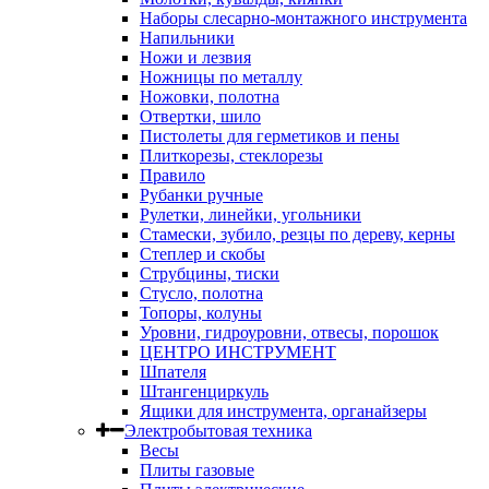
Наборы слесарно-монтажного инструмента
Напильники
Ножи и лезвия
Ножницы по металлу
Ножовки, полотна
Отвертки, шило
Пистолеты для герметиков и пены
Плиткорезы, стеклорезы
Правило
Рубанки ручные
Рулетки, линейки, угольники
Стамески, зубило, резцы по дереву, керны
Степлер и скобы
Струбцины, тиски
Стусло, полотна
Топоры, колуны
Уровни, гидроуровни, отвесы, порошок
ЦЕНТРО ИНСТРУМЕНТ
Шпателя
Штангенциркуль
Ящики для инструмента, органайзеры
Электробытовая техника
Весы
Плиты газовые