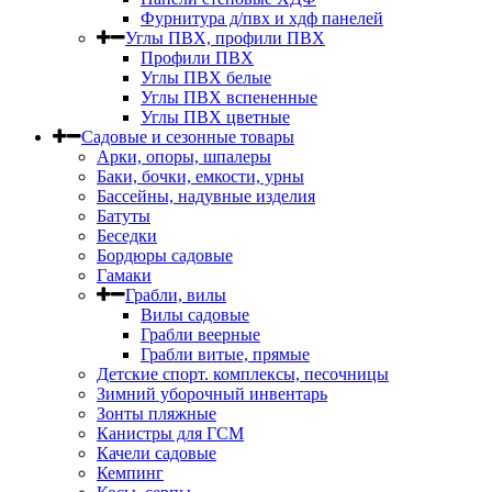
Фурнитура д/пвх и хдф панелей
Углы ПВХ, профили ПВХ
Профили ПВХ
Углы ПВХ белые
Углы ПВХ вспененные
Углы ПВХ цветные
Садовые и сезонные товары
Арки, опоры, шпалеры
Баки, бочки, емкости, урны
Бассейны, надувные изделия
Батуты
Беседки
Бордюры садовые
Гамаки
Грабли, вилы
Вилы садовые
Грабли веерные
Грабли витые, прямые
Детские спорт. комплексы, песочницы
Зимний уборочный инвентарь
Зонты пляжные
Канистры для ГСМ
Качели садовые
Кемпинг