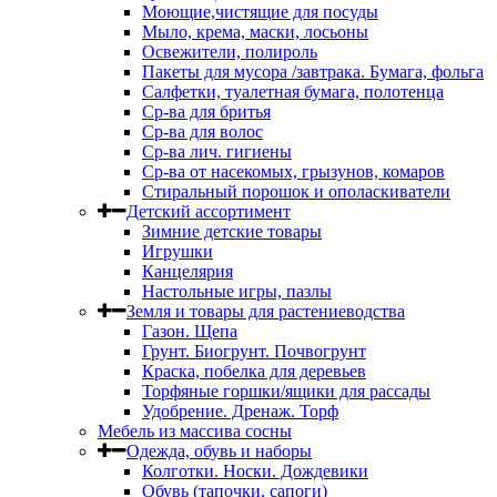
Моющие,чистящие для посуды
Мыло, крема, маски, лосьоны
Освежители, полироль
Пакеты для мусора /завтрака. Бумага, фольга
Салфетки, туалетная бумага, полотенца
Ср-ва для бритья
Ср-ва для волос
Ср-ва лич. гигиены
Ср-ва от насекомых, грызунов, комаров
Стиральный порошок и ополаскиватели
Детский ассортимент
Зимние детские товары
Игрушки
Канцелярия
Настольные игры, пазлы
Земля и товары для растениеводства
Газон. Щепа
Грунт. Биогрунт. Почвогрунт
Краска, побелка для деревьев
Торфяные горшки/ящики для рассады
Удобрение. Дренаж. Торф
Мебель из массива сосны
Одежда, обувь и наборы
Колготки. Носки. Дождевики
Обувь (тапочки, сапоги)