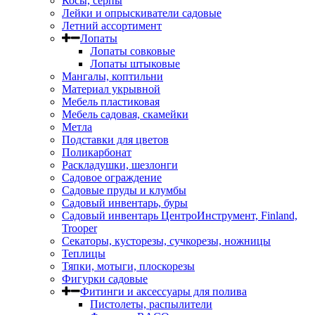
Косы, серпы
Лейки и опрыскиватели садовые
Летний ассортимент
Лопаты
Лопаты совковые
Лопаты штыковые
Мангалы, коптильни
Материал укрывной
Мебель пластиковая
Мебель садовая, скамейки
Метла
Подставки для цветов
Поликарбонат
Раскладушки, шезлонги
Садовое ограждение
Садовые пруды и клумбы
Садовый инвентарь, буры
Садовый инвентарь ЦентроИнструмент, Finland,
Trooper
Секаторы, кусторезы, сучкорезы, ножницы
Теплицы
Тяпки, мотыги, плоскорезы
Фигурки садовые
Фитинги и аксессуары для полива
Пистолеты, распылители