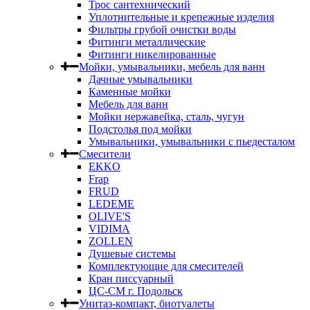
Трос сантехнический
Уплотнительные и крепежные изделия
Фильтры грубой очистки воды
Фитинги металлические
Фитинги никелированные
Мойки, умывальники, мебель для ванн
Дачные умывальники
Каменные мойки
Мебель для ванн
Мойки нержавейка, сталь, чугун
Подстолья под мойки
Умывальники, умывальники с пьедесталом
Смесители
EKKO
Frap
FRUD
LEDEME
OLIVE'S
VIDIMA
ZOLLEN
Душевые системы
Комплектующие для смесителей
Кран писсуарный
ЦС-СМ г. Подольск
Унитаз-компакт, биотуалеты