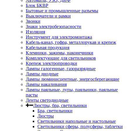
Автоматы, УЗО, ДИФ
Блок БКВР
Бытовые и промышленные разъемы
Выключатели и рамки
Звонки
Знаки электробезопасности
Изоляция
Инструмент для электромонтажа
Кабель-канал, гофра, металлорукав и крепеж
Кабельная продукция
Клемники, зажимы, наконечники
Комплектующие для светильников
Крепеж электропроводки
Лампы галогенные, газоразрядные
Лампы диодные
Лампы люминисцентные, энергосберегающие
Лампы накаливания
Лампы паяльные, лупы, паяльники, паяльные
пасты
Ленты светодиодные
Люстры, бра, светильники
Бра, светильники
Люстры
Светильники напольные и настольные
Светильники сферы, полусферы, таблетки