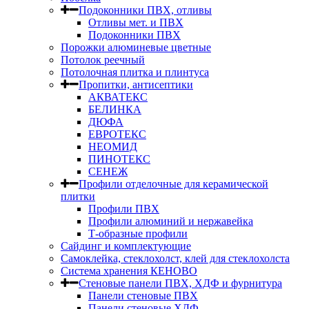
Подоконники ПВХ, отливы
Отливы мет. и ПВХ
Подоконники ПВХ
Порожки алюминевые цветные
Потолок реечный
Потолочная плитка и плинтуса
Пропитки, антисептики
АКВАТЕКС
БЕЛИНКА
ДЮФА
ЕВРОТЕКС
НЕОМИД
ПИНОТЕКС
СЕНЕЖ
Профили отделочные для керамической
плитки
Профили ПВХ
Профили алюминий и нержавейка
Т-образные профили
Сайдинг и комплектующие
Самоклейка, стеклохолст, клей для стеклохолста
Система хранения КЕНОВО
Стеновые панели ПВХ, ХДФ и фурнитура
Панели стеновые ПВХ
Панели стеновые ХДФ