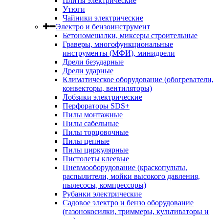
Плиты электрические
Утюги
Чайники электрические
Электро и бензоинструмент
Бетономешалки, миксеры строительные
Граверы, многофункциональные
инструменты (МФИ), минидрели
Дрели безударные
Дрели ударные
Климатическое оборудование (обогреватели,
конвекторы, вентиляторы)
Лобзики электрические
Перфораторы SDS+
Пилы монтажные
Пилы сабельные
Пилы торцовочные
Пилы цепные
Пилы циркулярные
Пистолеты клеевые
Пневмооборудование (краскопульты,
распылители, мойки высокого давления,
пылесосы, компрессоры)
Рубанки электрические
Садовое электро и бензо оборудование
(газонокосилки, триммеры, культиваторы и