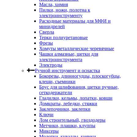
Масла, химия
Пилки, ножи, полотна к
электроинструменту
Расходные материалы для МФИ и
минидрелей
Сверла
Терки полиуретановые
Фрезы
Хомуты металлические черевячные
Чашки алмазные, щетки для
электроинструмента
Электроды
Ручной инструмент и оснастка
Бокорезы, длинногудцы, плоскогубцы,
клещи, съемники
Брус для шлифования, щетки ручные,
сеткодержатели
Гладилки, кельмы, лопатки, ковши
Домкраты, лебедки, стяжки
Заклепочники, заклепки
Ключи
Лом строительный, гвоздодеры
Метчики, плашки, клуппы
Миксеры
Молотки, кувалды, киянки