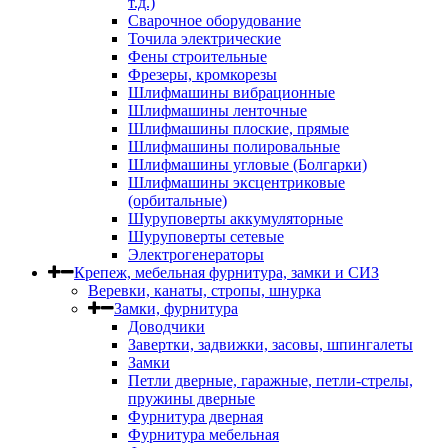
т.д.)
Сварочное оборудование
Точила электрические
Фены строительные
Фрезеры, кромкорезы
Шлифмашины вибрационные
Шлифмашины ленточные
Шлифмашины плоские, прямые
Шлифмашины полировальные
Шлифмашины угловые (Болгарки)
Шлифмашины эксцентриковые
(орбитальные)
Шуруповерты аккумуляторные
Шуруповерты сетевые
Электрогенераторы
Крепеж, мебельная фурнитура, замки и СИЗ
Веревки, канаты, стропы, шнурка
Замки, фурнитура
Доводчики
Завертки, задвижки, засовы, шпингалеты
Замки
Петли дверные, гаражные, петли-стрелы,
пружины дверные
Фурнитура дверная
Фурнитура мебельная