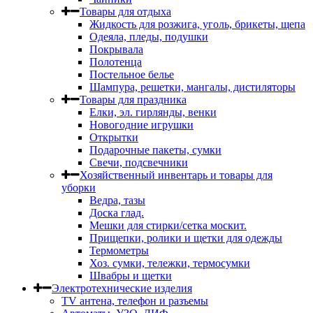
Товары для отдыха
Жидкость для розжига, уголь, брикеты, щепа
Одеяла, пледы, подушки
Покрывала
Полотенца
Постельное белье
Шампура, решетки, мангалы, дистиляторы
Товары для праздника
Елки, эл. гирлянды, венки
Новогодние игрушки
Открытки
Подарочные пакеты, сумки
Свечи, подсвечники
Хозяйственный инвентарь и товары для
уборки
Ведра, тазы
Доска глад.
Мешки для стирки/сетка москит.
Прищепки, ролики и щетки для одежды
Термометры
Хоз. сумки, тележки, термосумки
Швабры и щетки
Электротехнические изделия
TV aнтена, телефон и разъемы