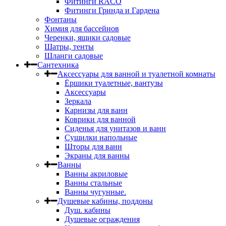
Фитинги RACO
Фитинги Гринда и Гардена
Фонтаны
Химия для бассейнов
Черенки, ящики садовые
Шатры, тенты
Шланги садовые
Сантехника
Аксессуары для ванной и туалетной комнаты
Ёршики туалетные, вантузы
Аксессуары
Зеркала
Карнизы для ванн
Коврики для ванной
Сиденья для унитазов и ванн
Сушилки напольные
Шторы для ванн
Экраны для ванны
Ванны
Ванны акриловые
Ванны стальные
Ванны чугунные.
Душевые кабины, поддоны
Душ. кабины
Душевые ограждения