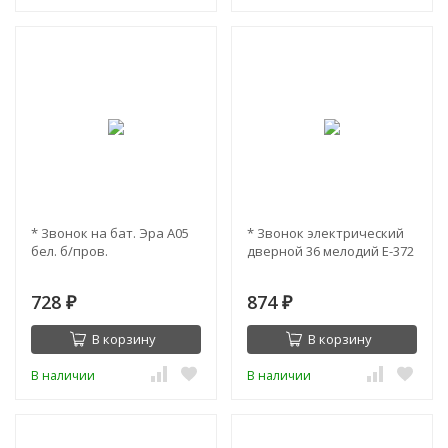
* Звонок на бат. Эра А05
* Звонок электрический
бел. б/пров.
дверной 36 мелодий Е-372
728
874
₽
₽
В корзину
В корзину
В наличии
В наличии