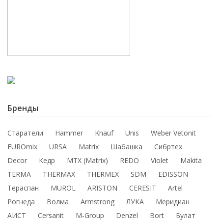
Бренды
Старатели
Hammer
Knauf
Unis
Weber Vetonit
EUROmix
URSA
Matrix
Шабашка
Сибртех
Decor
Кедр
MTX (Matrix)
REDO
Violet
Makita
TERMA
THERMАX
THERMEX
SDM
EDISSON
Тераспан
MUROL
ARISTON
CERESIT
Artel
Рогнеда
Волма
Armstrong
ЛУКА
Меридиан
АИСТ
Cersanit
M-Group
Denzel
Bort
Булат