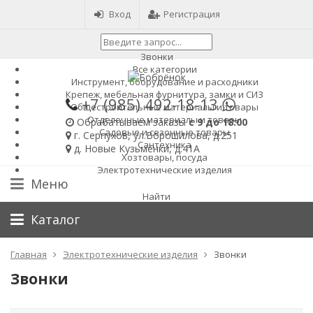
Вход
Регистрация
Звонки
Все категории
Инструмент, оборудование и расходники
Крепеж, мебельная фурнитура, замки и СИЗ
+7 (985)
492-18-13
Общестроительные материалы и товары
Отделочные материалы и товары
Обрабатываем заказы
с 9 до 18:00
Садовые и сезонные товары
г. Серпухов, ул.Ворошилова, д.251
Сантехника
д. Новые Кузьменки, д.41А
Хозтовары, посуда
Электротехнические изделия
Меню
Найти
Каталог
Главная
Электротехнические изделия
Звонки
Звонки