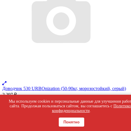
Доводчик 530 URBOnization (50-90кг, морозостойкий, серый)
2 297
₽
В корзину
Мы используем cookies и персональные данные для улучшения рабо
В наличии
сайта. Продолжая пользоваться сайтом, вы соглашаетесь с
Политико
конфиденциальности
.
Понятно