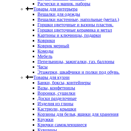
Расчески и маник. наборы
Товары для интерьера
Вешалки для одежды
Вешалки настенные, напольные (метал.)
Горшки цветочные и вазоны пластик.
Горшки цветочные керамика и метал
Картины и ключницы, подарки
Коврики
Коврик мерный
Комоды
Мебель
Пепельницы, зажигалки, газ. баллоны
Часы
Этажерки, шкафчики и полки под обувь.
Товары для кухни
Банки, боксы, контейнеры
Вазы, конфетницы
Воронки, сушилки
Доски разделочные
Изделия из глины
Кастрюли, крышки
Корзины для белья, ящики для хранения
Кружки
Крючки самоклеющиеся
Кувшины