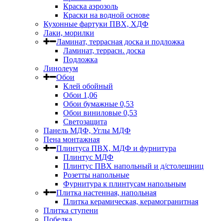
Краска аэрозоль
Краски на водной основе
Кухонные фартуки ПВХ, ХДФ
Лаки, морилки
Ламинат, террасная доска и подложка
Ламинат, террасн. доска
Подложка
Линолеум
Обои
Клей обойный
Обои 1,06
Обои бумажные 0,53
Обои виниловые 0,53
Светозащита
Панель МДФ, Углы МДФ
Пена монтажная
Плинтуса ПВХ, МДФ и фурнитура
Плинтус МДФ
Плинтус ПВХ напольный и д/столешниц
Розетты напольные
Фурнитура к плинтусам напольным
Плитка настенная, напольная
Плитка керамическая, керамогранитная
Плитка ступени
Побелка