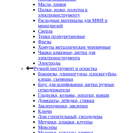
Масла, химия
Пилки, ножи, полотна к
электроинструменту
Расходные материалы для МФИ и
минидрелей
Сверла
Терки полиуретановые
Фрезы
Хомуты металлические черевячные
Чашки алмазные, щетки для
электроинструмента
Электроды
Ручной инструмент и оснастка
Бокорезы, длинногудцы, плоскогубцы,
клещи, съемники
Брус для шлифования, щетки ручные,
сеткодержатели
Гладилки, кельмы, лопатки, ковши
Домкраты, лебедки, стяжки
Заклепочники, заклепки
Ключи
Лом строительный, гвоздодеры
Метчики, плашки, клуппы
Миксеры
Молотки, кувалды, киянки