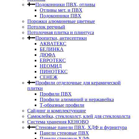
Подоконники ПВХ, отливы
Отливы мет. и ПВХ
Подоконники ПВХ
Порожки алюминевые цветные
Потолок реечный
Потолочная плитка и плинтуса
Пропитки, антисептики
АКВАТЕКС
БЕЛИНКА
ДЮФА
ЕВРОТЕКС
НЕОМИД
ПИНОТЕКС
СЕНЕЖ
Профили отделочные для керамической
плитки
Профили ПВХ
Профили алюминий и нержавейка
Т-образные профили
Сайдинг и комплектующие
Самоклейка, стеклохолст, клей для стеклохолста
Система хранения КЕНОВО
Стеновые панели ПВХ, ХДФ и фурнитура
Панели стеновые ПВХ
Панели стеновые ХДФ