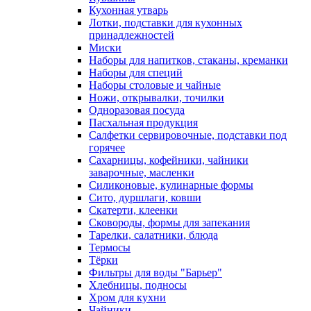
Кухонная утварь
Лотки, подставки для кухонных
принадлежностей
Миски
Наборы для напитков, стаканы, креманки
Наборы для специй
Наборы столовые и чайные
Ножи, открывалки, точилки
Одноразовая посуда
Пасхальная продукция
Салфетки сервировочные, подставки под
горячее
Сахарницы, кофейники, чайники
заварочные, масленки
Силиконовые, кулинарные формы
Сито, дуршлаги, ковши
Скатерти, клеенки
Сковороды, формы для запекания
Тарелки, салатники, блюда
Термосы
Тёрки
Фильтры для воды "Барьер"
Хлебницы, подносы
Хром для кухни
Чайники