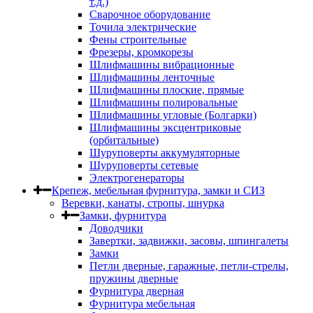
т.д.)
Сварочное оборудование
Точила электрические
Фены строительные
Фрезеры, кромкорезы
Шлифмашины вибрационные
Шлифмашины ленточные
Шлифмашины плоские, прямые
Шлифмашины полировальные
Шлифмашины угловые (Болгарки)
Шлифмашины эксцентриковые
(орбитальные)
Шуруповерты аккумуляторные
Шуруповерты сетевые
Электрогенераторы
Крепеж, мебельная фурнитура, замки и СИЗ
Веревки, канаты, стропы, шнурка
Замки, фурнитура
Доводчики
Завертки, задвижки, засовы, шпингалеты
Замки
Петли дверные, гаражные, петли-стрелы,
пружины дверные
Фурнитура дверная
Фурнитура мебельная