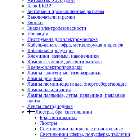
Автоматы, УЗО, ДИФ
Блок БКВР
Бытовые и промышленные разъемы
Выключатели и рамки
Звонки
Знаки электробезопасности
Изоляция
Инструмент для электромонтажа
Кабель-канал, гофра, металлорукав и крепеж
Кабельная продукция
Клемники, зажимы, наконечники
Комплектующие для светильников
Крепеж электропроводки
Лампы галогенные, газоразрядные
Лампы диодные
Лампы люминисцентные, энергосберегающие
Лампы накаливания
Лампы паяльные, лупы, паяльники, паяльные
пасты
Ленты светодиодные
Люстры, бра, светильники
Бра, светильники
Люстры
Светильники напольные и настольные
Светильники сферы, полусферы, таблетки