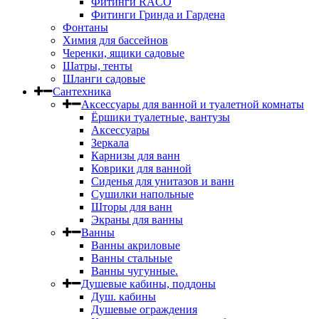
Фитинги RACO
Фитинги Гринда и Гардена
Фонтаны
Химия для бассейнов
Черенки, ящики садовые
Шатры, тенты
Шланги садовые
Сантехника
Аксессуары для ванной и туалетной комнаты
Ёршики туалетные, вантузы
Аксессуары
Зеркала
Карнизы для ванн
Коврики для ванной
Сиденья для унитазов и ванн
Сушилки напольные
Шторы для ванн
Экраны для ванны
Ванны
Ванны акриловые
Ванны стальные
Ванны чугунные.
Душевые кабины, поддоны
Душ. кабины
Душевые ограждения