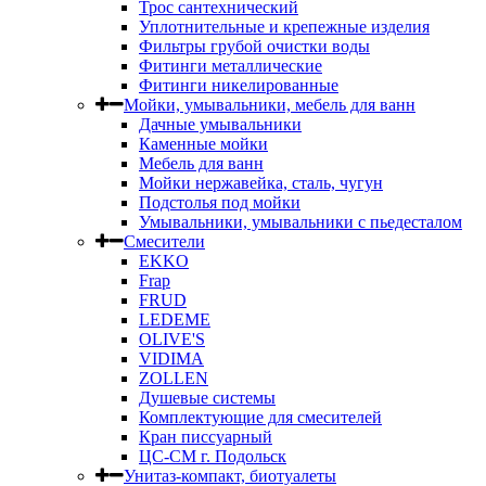
Трос сантехнический
Уплотнительные и крепежные изделия
Фильтры грубой очистки воды
Фитинги металлические
Фитинги никелированные
Мойки, умывальники, мебель для ванн
Дачные умывальники
Каменные мойки
Мебель для ванн
Мойки нержавейка, сталь, чугун
Подстолья под мойки
Умывальники, умывальники с пьедесталом
Смесители
EKKO
Frap
FRUD
LEDEME
OLIVE'S
VIDIMA
ZOLLEN
Душевые системы
Комплектующие для смесителей
Кран писсуарный
ЦС-СМ г. Подольск
Унитаз-компакт, биотуалеты