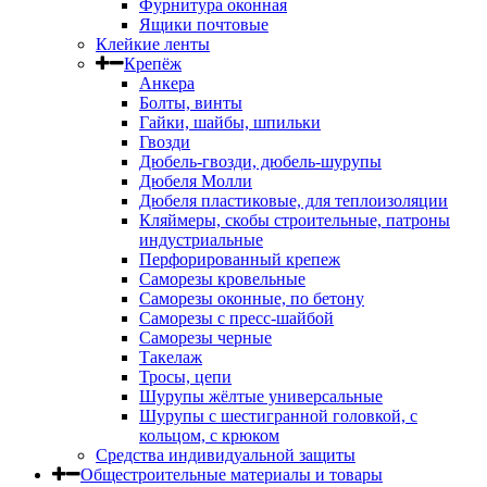
Фурнитура оконная
Ящики почтовые
Клейкие ленты
Крепёж
Анкера
Болты, винты
Гайки, шайбы, шпильки
Гвозди
Дюбель-гвозди, дюбель-шурупы
Дюбеля Молли
Дюбеля пластиковые, для теплоизоляции
Кляймеры, скобы строительные, патроны
индустриальные
Перфорированный крепеж
Саморезы кровельные
Саморезы оконные, по бетону
Саморезы с пресс-шайбой
Саморезы черные
Такелаж
Тросы, цепи
Шурупы жёлтые универсальные
Шурупы с шестигранной головкой, с
кольцом, с крюком
Средства индивидуальной защиты
Общестроительные материалы и товары