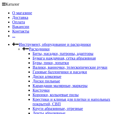
Каталог
О магазине
Доставка
Оплата
Вакансии
Контакты
...
Инструмент, оборудование и расходники
Расходники
Биты, насадки, патроны, адапторы
Бумага наждачная, сетка абразивная
Буры, пики, лопатки
Валики, ванночки, телескопические ручки
Газовые баллончики и насадки
Диски алмазные
Диски пильные
Карандаши малярные, маркеры
Кисточки
Коронки, кольцевые пилы
Крестики и клинья для плитки и напольных
покрытий, СВП
Круги абразивные, отрезные
Ленты абразивные