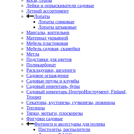
Косы, серпы
Лейки и опрыскиватели садовые
Летний ассортимент
Лопаты
Лопаты совковые
Лопаты штыковые
Мангалы, коптильни
Материал укрывной
Мебель пластиковая
Мебель садовая, скамейки
Метла
Подставки для цветов
Поликарбонат
Раскладушки, шезлонги
Садовое ограждение
Садовые пруды и клумбы
Садовый инвентарь, буры
Садовый инвентарь ЦентроИнструмент, Finland,
Trooper
Секаторы, кусторезы, сучкорезы, ножницы
Теплицы
Тяпки, мотыги, плоскорезы
Фигурки садовые
Фитинги и аксессуары для полива
Пистолеты, распылители