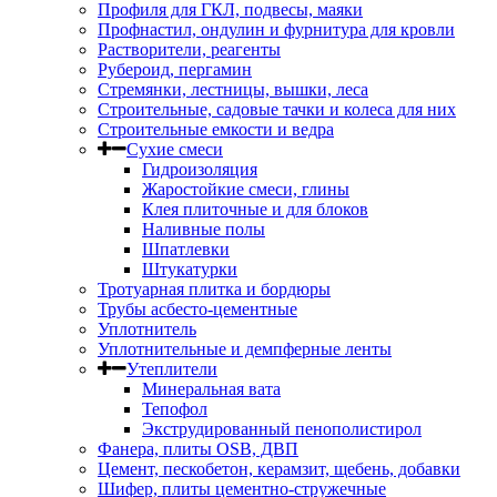
Профиля для ГКЛ, подвесы, маяки
Профнастил, ондулин и фурнитура для кровли
Растворители, реагенты
Рубероид, пергамин
Стремянки, лестницы, вышки, леса
Строительные, садовые тачки и колеса для них
Строительные емкости и ведра
Сухие смеси
Гидроизоляция
Жаростойкие смеси, глины
Клея плиточные и для блоков
Наливные полы
Шпатлевки
Штукатурки
Тротуарная плитка и бордюры
Трубы асбесто-цементные
Уплотнитель
Уплотнительные и демпферные ленты
Утеплители
Минеральная вата
Тепофол
Экструдированный пенополистирол
Фанера, плиты OSB, ДВП
Цемент, пескобетон, керамзит, щебень, добавки
Шифер, плиты цементно-стружечные