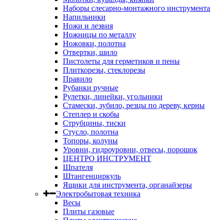
Наборы слесарно-монтажного инструмента
Напильники
Ножи и лезвия
Ножницы по металлу
Ножовки, полотна
Отвертки, шило
Пистолеты для герметиков и пены
Плиткорезы, стеклорезы
Правило
Рубанки ручные
Рулетки, линейки, угольники
Стамески, зубило, резцы по дереву, керны
Степлер и скобы
Струбцины, тиски
Стусло, полотна
Топоры, колуны
Уровни, гидроуровни, отвесы, порошок
ЦЕНТРО ИНСТРУМЕНТ
Шпателя
Штангенциркуль
Ящики для инструмента, органайзеры
Электробытовая техника
Весы
Плиты газовые