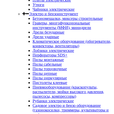
Плиты электрические
Утюги
Чайники электрические
Электро и бензоинструмент
Бетономешалки, миксеры строительные
Граверы, многофункциональные
инструменты (МФИ), минидрели
Дрели безударные
Дрели ударные
Климатическое оборудование (обогреватели,
конвекторы, вентиляторы)
Лобзики электрические
Перфораторы SDS+
Пилы монтажные
Пилы сабельные
Пилы торцовочные
Пилы цепные
Пилы циркулярные
Пистолеты клеевые
Пневмооборудование (краскопульты,
распылители, мойки высокого давления,
пылесосы, компрессоры)
Рубанки электрические
Садовое электро и бензо оборудование
(газонокосилки, триммеры, культиваторы и