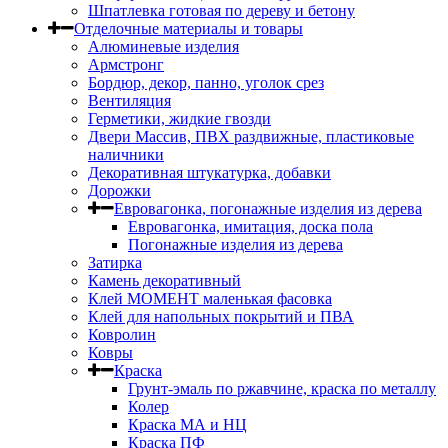
Шпатлевка готовая по дереву и бетону
Отделочные материалы и товары
Алюминевые изделия
Армстронг
Бордюр, декор, панно, уголок срез
Вентиляция
Герметики, жидкие гвозди
Двери Массив, ПВХ раздвижные, пластиковые
наличники
Декоративная штукатурка, добавки
Дорожки
Евровагонка, погонажные изделия из дерева
Евровагонка, имитация, доска пола
Погонажные изделия из дерева
Затирка
Камень декоративный
Клей МОМЕНТ маленькая фасовка
Клей для напольных покрытий и ПВА
Ковролин
Ковры
Краска
Грунт-эмаль по ржавчине, краска по металлу
Колер
Краска МА и НЦ
Краска ПФ