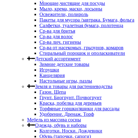
Моющие,чистящие для посуды
Мыло, крема, маски, лосьоны
Освежители, полироль
Пакеты для мусора /завтрака. Бумага, фольга
Салфетки, туалетная бумага, полотенца
Ср-ва для бритья
Ср-ва для волос
Ср-ва лич. гигиены
Ср-ва от насекомых, грызунов, комаров
Стиральный порошок и ополаскиватели
Детский ассортимент
Зимние детские товары
Игрушки
Канцелярия
Настольные игры, пазлы
Земля и товары для растениеводства
Газон. Щепа
Грунт. Биогрунт. Почвогрунт
Краска, побелка для деревьев
Торфяные горшки/ящики для рассады
Удобрение. Дренаж. Торф
Мебель из массива сосны
Одежда, обувь и наборы
Колготки. Носки. Дождевики
Обувь (тапочки, сапоги)