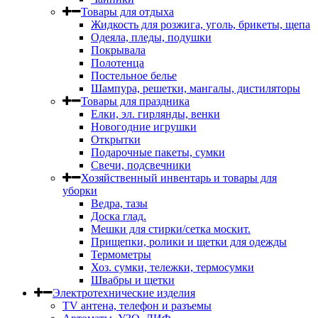
Товары для отдыха
Жидкость для розжига, уголь, брикеты, щепа
Одеяла, пледы, подушки
Покрывала
Полотенца
Постельное белье
Шампура, решетки, мангалы, дистиляторы
Товары для праздника
Елки, эл. гирлянды, венки
Новогодние игрушки
Открытки
Подарочные пакеты, сумки
Свечи, подсвечники
Хозяйственный инвентарь и товары для
уборки
Ведра, тазы
Доска глад.
Мешки для стирки/сетка москит.
Прищепки, ролики и щетки для одежды
Термометры
Хоз. сумки, тележки, термосумки
Швабры и щетки
Электротехнические изделия
TV aнтена, телефон и разъемы