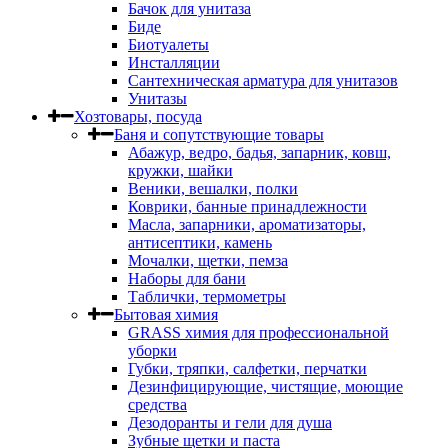
Бачок для унитаза
Биде
Биотуалеты
Инсталляции
Сантехническая арматура для унитазов
Унитазы
Хозтовары, посуда
Баня и сопутствующие товары
Абажур, ведро, бадья, запарник, ковш,
кружки, шайки
Веники, вешалки, полки
Коврики, банные принадлежности
Масла, запарники, ароматизаторы,
антисептики, камень
Мочалки, щетки, пемза
Наборы для бани
Таблички, термометры
Бытовая химия
GRASS химия для профессиональной
уборки
Губки, тряпки, салфетки, перчатки
Дезинфицирующие, чистящие, моющие
средства
Дезодоранты и гели для душа
Зубные щетки и паста