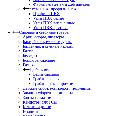
Фурнитура д/пвх и хдф панелей
Углы ПВХ, профили ПВХ
Профили ПВХ
Углы ПВХ белые
Углы ПВХ вспененные
Углы ПВХ цветные
Садовые и сезонные товары
Арки, опоры, шпалеры
Баки, бочки, емкости, урны
Бассейны, надувные изделия
Батуты
Беседки
Бордюры садовые
Гамаки
Грабли, вилы
Вилы садовые
Грабли веерные
Грабли витые, прямые
Детские спорт. комплексы, песочницы
Зимний уборочный инвентарь
Зонты пляжные
Канистры для ГСМ
Качели садовые
Кемпинг