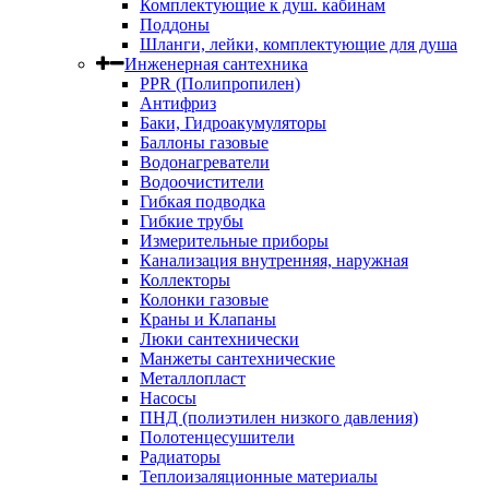
Комплектующие к душ. кабинам
Поддоны
Шланги, лейки, комплектующие для душа
Инженерная сантехника
PPR (Полипропилен)
Антифриз
Баки, Гидроакумуляторы
Баллоны газовые
Водонагреватели
Водоочистители
Гибкая подводка
Гибкие трубы
Измерительные приборы
Канализация внутренняя, наружная
Коллекторы
Колонки газовые
Краны и Клапаны
Люки сантехнически
Манжеты сантехнические
Металлопласт
Насосы
ПНД (полиэтилен низкого давления)
Полотенцесушители
Радиаторы
Теплоизаляционные материалы