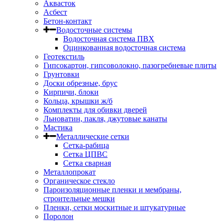
Аквасток
Асбест
Бетон-контакт
Водосточные системы
Водосточная система ПВХ
Оцинкованная водосточная система
Геотекстиль
Гипсокартон, гипсоволокно, пазогребневые плиты
Грунтовки
Доски обрезные, брус
Кирпичи, блоки
Кольца, крышки ж/б
Комплекты для обивки дверей
Льноватин, пакля, джутовые канаты
Мастика
Металлические сетки
Сетка-рабица
Сетка ЦПВС
Сетка сварная
Металлопрокат
Органическое стекло
Пароизоляционные пленки и мембраны,
строительные мешки
Пленки, сетки москитные и штукатурные
Поролон