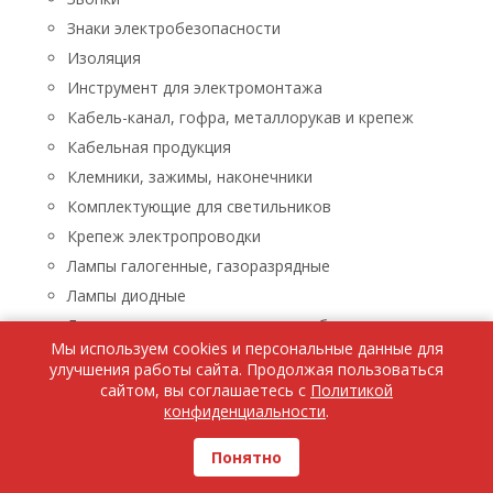
Знаки электробезопасности
Изоляция
Инструмент для электромонтажа
Кабель-канал, гофра, металлорукав и крепеж
Кабельная продукция
Клемники, зажимы, наконечники
Комплектующие для светильников
Крепеж электропроводки
Лампы галогенные, газоразрядные
Лампы диодные
Лампы люминисцентные, энергосберегающие
Мы используем cookies и персональные данные для
Лампы накаливания
улучшения работы сайта. Продолжая пользоваться
Лампы паяльные, лупы, паяльники, паяльные пасты
сайтом, вы соглашаетесь с
Политикой
конфиденциальности
.
Ленты светодиодные
Люстры, бра, светильники
Понятно
Бра, светильники