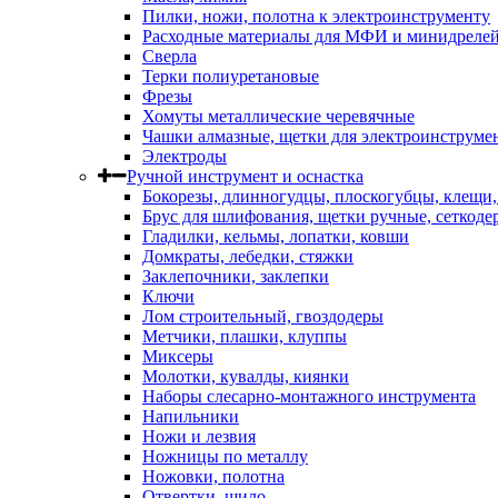
Пилки, ножи, полотна к электроинструменту
Расходные материалы для МФИ и минидреле
Сверла
Терки полиуретановые
Фрезы
Хомуты металлические черевячные
Чашки алмазные, щетки для электроинструме
Электроды
Ручной инструмент и оснастка
Бокорезы, длинногудцы, плоскогубцы, клещи
Брус для шлифования, щетки ручные, сеткоде
Гладилки, кельмы, лопатки, ковши
Домкраты, лебедки, стяжки
Заклепочники, заклепки
Ключи
Лом строительный, гвоздодеры
Метчики, плашки, клуппы
Миксеры
Молотки, кувалды, киянки
Наборы слесарно-монтажного инструмента
Напильники
Ножи и лезвия
Ножницы по металлу
Ножовки, полотна
Отвертки, шило