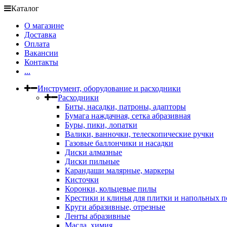
Каталог
О магазине
Доставка
Оплата
Вакансии
Контакты
...
Инструмент, оборудование и расходники
Расходники
Биты, насадки, патроны, адапторы
Бумага наждачная, сетка абразивная
Буры, пики, лопатки
Валики, ванночки, телескопические ручки
Газовые баллончики и насадки
Диски алмазные
Диски пильные
Карандаши малярные, маркеры
Кисточки
Коронки, кольцевые пилы
Крестики и клинья для плитки и напольных 
Круги абразивные, отрезные
Ленты абразивные
Масла, химия