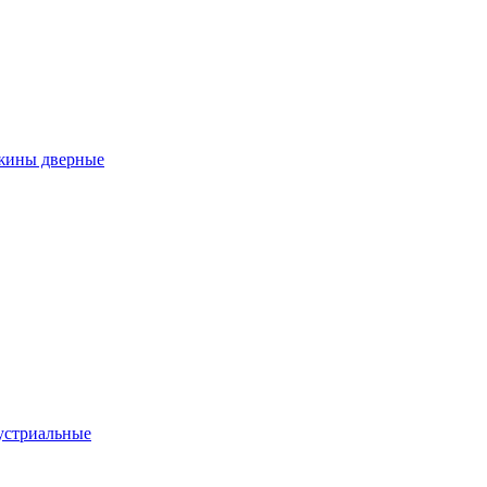
ужины дверные
устриальные