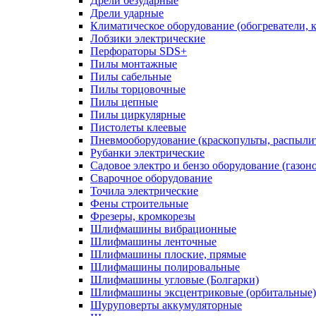
Дрели безударные
Дрели ударные
Климатическое оборудование (обогреватели, 
Лобзики электрические
Перфораторы SDS+
Пилы монтажные
Пилы сабельные
Пилы торцовочные
Пилы цепные
Пилы циркулярные
Пистолеты клеевые
Пневмооборудование (краскопульты, распылит
Рубанки электрические
Садовое электро и бензо оборудование (газоно
Сварочное оборудование
Точила электрические
Фены строительные
Фрезеры, кромкорезы
Шлифмашины вибрационные
Шлифмашины ленточные
Шлифмашины плоские, прямые
Шлифмашины полировальные
Шлифмашины угловые (Болгарки)
Шлифмашины эксцентриковые (орбитальные)
Шуруповерты аккумуляторные