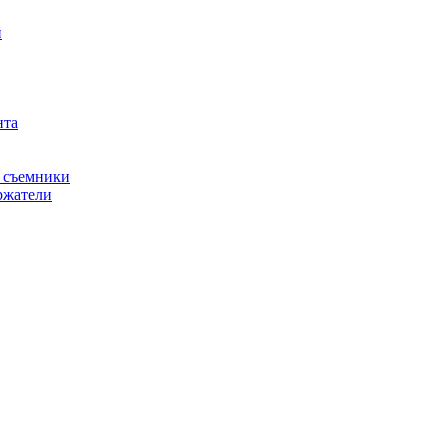
й
нта
, съемники
ржатели