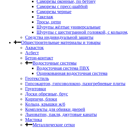
Саморезы оконные, по бетону
Саморезы с пресс-шайбой
Саморезы черные
Такелаж
Тросы, цепи
Шурупы жёлтые универсальные
Шурупы с шестигранной головкой, с кольцом
Средства индивидуальной защиты
Общестроительные материалы и товары
Аквасток
Асбест
Бетон-контакт
Водосточные системы
Водосточная система ПВХ
Оцинкованная водосточная система
Геотекстиль
Гипсокартон, гипсоволокно, пазогребневые плиты
Грунтовки
Доски обрезные, брус
Кирпичи, блоки
Кольца, крышки ж/б
Комплекты для обивки дверей
Льноватин, пакля, джутовые канаты
Мастика
Металлические сетки