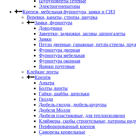
Шуруповерты сетевые
Электрогенераторы
Крепеж, мебельная фурнитура, замки и СИЗ
Веревки, канаты, стропы, шнурка
Замки, фурнитура
Доводчики
Завертки, задвижки, засовы, шпингалеты
Замки
Петли дверные, гаражные, петли-стрелы, пр
Фурнитура дверная
Фурнитура мебельная
Фурнитура оконная
Ящики почтовые
Клейкие ленты
Крепёж
Анкера
Болты, винты
Гайки, шайбы, шпильки
Гвозди
Дюбель-гвозди, дюбель-шурупы
Дюбеля Молли
Дюбеля пластиковые, для теплоизоляции
Кляймеры, скобы строительные, патроны инд
Перфорированный крепеж
Саморезы кровельные