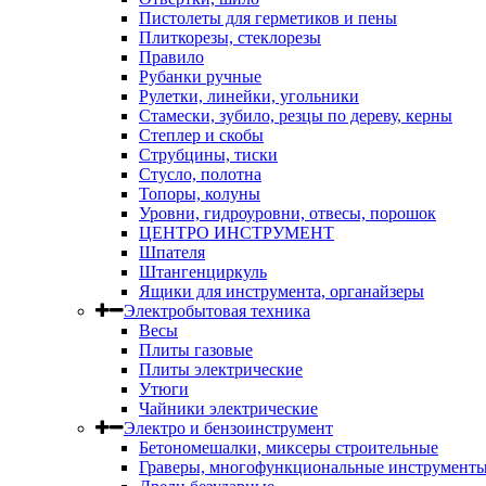
Пистолеты для герметиков и пены
Плиткорезы, стеклорезы
Правило
Рубанки ручные
Рулетки, линейки, угольники
Стамески, зубило, резцы по дереву, керны
Степлер и скобы
Струбцины, тиски
Стусло, полотна
Топоры, колуны
Уровни, гидроуровни, отвесы, порошок
ЦЕНТРО ИНСТРУМЕНТ
Шпателя
Штангенциркуль
Ящики для инструмента, органайзеры
Электробытовая техника
Весы
Плиты газовые
Плиты электрические
Утюги
Чайники электрические
Электро и бензоинструмент
Бетономешалки, миксеры строительные
Граверы, многофункциональные инструмент