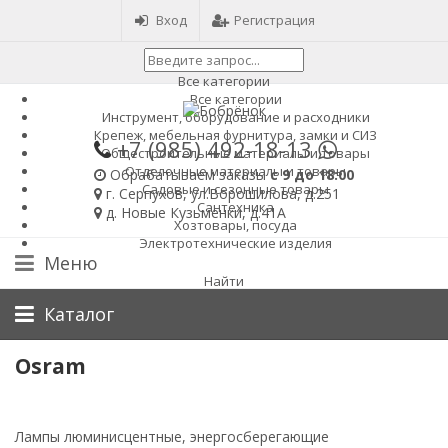
Вход
Регистрация
Все категории
Все категории
Инструмент, оборудование и расходники
Крепеж, мебельная фурнитура, замки и СИЗ
+7 (985)
492-18-13
Общестроительные материалы и товары
Отделочные материалы и товары
Обрабатываем заказы
с 9 до 18:00
Садовые и сезонные товары
г. Серпухов, ул.Ворошилова, д.251
Сантехника
д. Новые Кузьменки, д.41А
Хозтовары, посуда
Электротехнические изделия
Меню
Найти
Каталог
Osram
Лампы люминисцентные, энергосберегающие