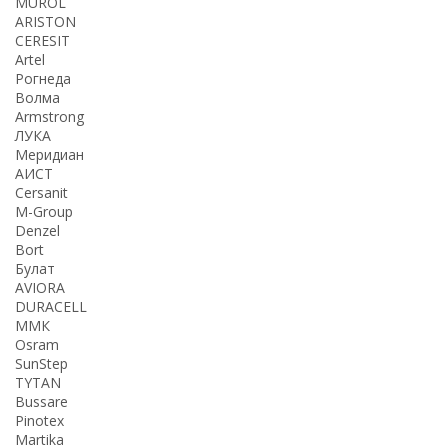
MUROL
ARISTON
CERESIT
Artel
Рогнеда
Волма
Armstrong
ЛУКА
Меридиан
АИСТ
Cersanit
M-Group
Denzel
Bort
Булат
AVIORA
DURACELL
ММК
Osram
SunStep
TYTAN
Bussare
Pinotex
Martika