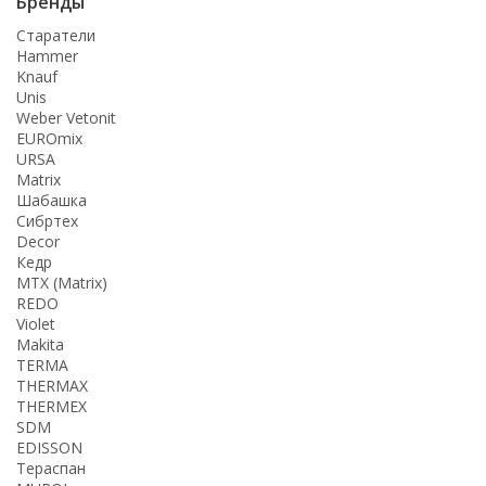
Бренды
Старатели
Hammer
Knauf
Unis
Weber Vetonit
EUROmix
URSA
Matrix
Шабашка
Сибртех
Decor
Кедр
MTX (Matrix)
REDO
Violet
Makita
TERMA
THERMАX
THERMEX
SDM
EDISSON
Тераспан