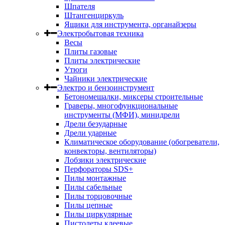
Шпателя
Штангенциркуль
Ящики для инструмента, органайзеры
Электробытовая техника
Весы
Плиты газовые
Плиты электрические
Утюги
Чайники электрические
Электро и бензоинструмент
Бетономешалки, миксеры строительные
Граверы, многофункциональные
инструменты (МФИ), минидрели
Дрели безударные
Дрели ударные
Климатическое оборудование (обогреватели,
конвекторы, вентиляторы)
Лобзики электрические
Перфораторы SDS+
Пилы монтажные
Пилы сабельные
Пилы торцовочные
Пилы цепные
Пилы циркулярные
Пистолеты клеевые