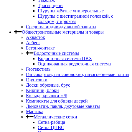
Такелаж
Тросы, цепи
Шурупы жёлтые универсальные
Шурупы с шестигранной головкой, с
кольцом, с крюком
Средства индивидуальной защиты
Общестроительные материалы и товары
Аквасток
Асбест
Бетон-контакт
Водосточные системы
Водосточная система ПВХ
Оцинкованная водосточная система
Геотекстиль
Гипсокартон, гипсоволокно, пазогребневые плиты
Грунтовки
Доски обрезные, брус
Кирпичи, блоки
Кольца, крышки ж/б
Комплекты для обивки дверей
Льноватин, пакля, джутовые канаты
Мастика
Металлические сетки
Сетка-рабица
Сетка ЦПВС