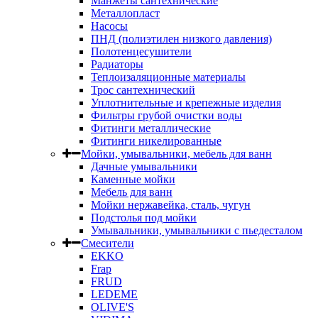
Манжеты сантехнические
Металлопласт
Насосы
ПНД (полиэтилен низкого давления)
Полотенцесушители
Радиаторы
Теплоизаляционные материалы
Трос сантехнический
Уплотнительные и крепежные изделия
Фильтры грубой очистки воды
Фитинги металлические
Фитинги никелированные
Мойки, умывальники, мебель для ванн
Дачные умывальники
Каменные мойки
Мебель для ванн
Мойки нержавейка, сталь, чугун
Подстолья под мойки
Умывальники, умывальники с пьедесталом
Смесители
EKKO
Frap
FRUD
LEDEME
OLIVE'S