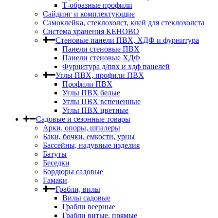
Т-образные профили
Сайдинг и комплектующие
Самоклейка, стеклохолст, клей для стеклохолста
Система хранения КЕНОВО
Стеновые панели ПВХ, ХДФ и фурнитура
Панели стеновые ПВХ
Панели стеновые ХДФ
Фурнитура д/пвх и хдф панелей
Углы ПВХ, профили ПВХ
Профили ПВХ
Углы ПВХ белые
Углы ПВХ вспененные
Углы ПВХ цветные
Садовые и сезонные товары
Арки, опоры, шпалеры
Баки, бочки, емкости, урны
Бассейны, надувные изделия
Батуты
Беседки
Бордюры садовые
Гамаки
Грабли, вилы
Вилы садовые
Грабли веерные
Грабли витые, прямые