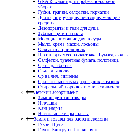
GRASS химия для профессиональной
уборки
Губки, тряпки, салфетки, перчатки
Дезинфицирующие, чистящие, моющие
средства
Дезодоранты и гели для душа
Зубные щетки и паста
Моющие,чистящие для посуды
Мыло, крема, маски, лосьоны
Освежители, полироль
Пакеты для мусора /завтрака. Бумага, фольга
Салфетки, туалетная бумага, полотенца
Ср-ва для бритья
Ср-ва для волос
Ср-ва лич. гигиены
Ср-ва от насекомых, грызунов, комаров
Стиральный порошок и ополаскиватели
Детский ассортимент
Зимние детские товары
Игрушки
Канцелярия
Настольные игры, пазлы
Земля и товары для растениеводства
Газон. Щепа
Грунт. Биогрунт. Почвогрунт