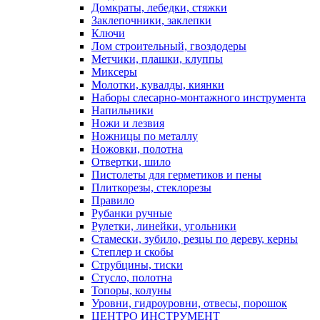
Домкраты, лебедки, стяжки
Заклепочники, заклепки
Ключи
Лом строительный, гвоздодеры
Метчики, плашки, клуппы
Миксеры
Молотки, кувалды, киянки
Наборы слесарно-монтажного инструмента
Напильники
Ножи и лезвия
Ножницы по металлу
Ножовки, полотна
Отвертки, шило
Пистолеты для герметиков и пены
Плиткорезы, стеклорезы
Правило
Рубанки ручные
Рулетки, линейки, угольники
Стамески, зубило, резцы по дереву, керны
Степлер и скобы
Струбцины, тиски
Стусло, полотна
Топоры, колуны
Уровни, гидроуровни, отвесы, порошок
ЦЕНТРО ИНСТРУМЕНТ