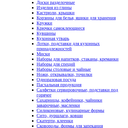
Доски разделочные
Изделия из глины
Кастрюли, крышки
Корзины для белья, ящики для хранения
Кружки
Крючки самоклеющиеся
Кувшины
Кухонная утварь
Лотки, подставки для кухонных
принадлежностей
Миски
Наборы для напитков, стаканы, креманки
Наборы для специй
Наборы столовые и чайные
Ножи, открывалки, точилки
Одноразовая посуда
Пасхальная продукция
Салфетки сервировочные, подставки под
горячее
Сахарницы, кофейники, чайники
заварочные, масленки
Силиконовые, кулинарные формы
Сито, дуршлаги, ковши
Скатерти, клеенки
Сковороды, формы для запекания