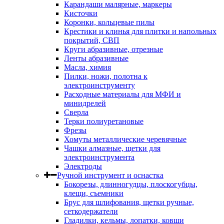
Карандаши малярные, маркеры
Кисточки
Коронки, кольцевые пилы
Крестики и клинья для плитки и напольных
покрытий, СВП
Круги абразивные, отрезные
Ленты абразивные
Масла, химия
Пилки, ножи, полотна к
электроинструменту
Расходные материалы для МФИ и
минидрелей
Сверла
Терки полиуретановые
Фрезы
Хомуты металлические черевячные
Чашки алмазные, щетки для
электроинструмента
Электроды
Ручной инструмент и оснастка
Бокорезы, длинногудцы, плоскогубцы,
клещи, съемники
Брус для шлифования, щетки ручные,
сеткодержатели
Гладилки, кельмы, лопатки, ковши