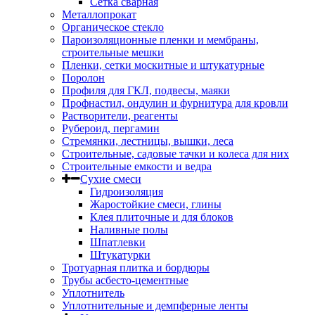
Сетка сварная
Металлопрокат
Органическое стекло
Пароизоляционные пленки и мембраны,
строительные мешки
Пленки, сетки москитные и штукатурные
Поролон
Профиля для ГКЛ, подвесы, маяки
Профнастил, ондулин и фурнитура для кровли
Растворители, реагенты
Рубероид, пергамин
Стремянки, лестницы, вышки, леса
Строительные, садовые тачки и колеса для них
Строительные емкости и ведра
Сухие смеси
Гидроизоляция
Жаростойкие смеси, глины
Клея плиточные и для блоков
Наливные полы
Шпатлевки
Штукатурки
Тротуарная плитка и бордюры
Трубы асбесто-цементные
Уплотнитель
Уплотнительные и демпферные ленты