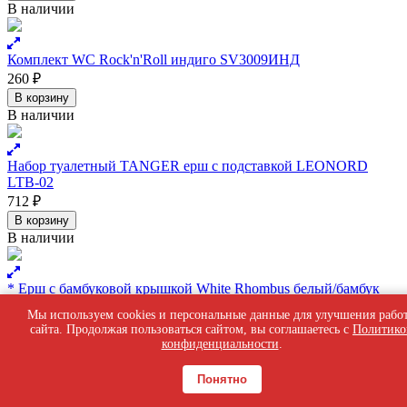
В наличии
Комплект WC Rock'n'Roll индиго SV3009ИНД
260
₽
В корзину
В наличии
Набор туалетный TANGER ерш с подставкой LEONORD
LTB-02
712
₽
В корзину
В наличии
* Ерш с бамбуковой крышкой White Rhombus белый/бамбук
899
₽
Мы используем cookies и персональные данные для улучшения рабо
В корзину
сайта. Продолжая пользоваться сайтом, вы соглашаетесь с
Политико
В наличии
конфиденциальности
.
Понятно
* Ерш с бамбуковой крышкой Dark черный/бамбук