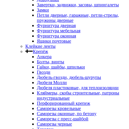
Завертки, задвижки, засовы, шпингалеты
Замки
Петли дверные, гаражные, петли-стрелы,
пружины дверные
Фурнитура дверная
Фурнитура мебельная
Фурнитура оконная
Ящики почтовые
Клейкие ленты
Крепёж
Анкера
Болты, винты
Гайки, шайбы, шпильки
Гвозди
Дюбель-гвозди, дюбель-шурупы
Дюбеля Молли
Дюбеля пластиковые, для теплоизоляции
Кляймеры, скобы строительные, патроны
индустриальные
Перфорированный крепеж
Саморезы кровельные
Саморезы оконные, по бетону
Саморезы с пресс-шайбой
Саморезы черные