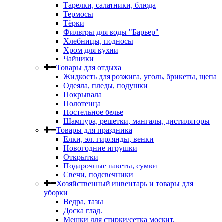
Тарелки, салатники, блюда
Термосы
Тёрки
Фильтры для воды "Барьер"
Хлебницы, подносы
Хром для кухни
Чайники
Товары для отдыха
Жидкость для розжига, уголь, брикеты, щепа
Одеяла, пледы, подушки
Покрывала
Полотенца
Постельное белье
Шампура, решетки, мангалы, дистиляторы
Товары для праздника
Елки, эл. гирлянды, венки
Новогодние игрушки
Открытки
Подарочные пакеты, сумки
Свечи, подсвечники
Хозяйственный инвентарь и товары для
уборки
Ведра, тазы
Доска глад.
Мешки для стирки/сетка москит.