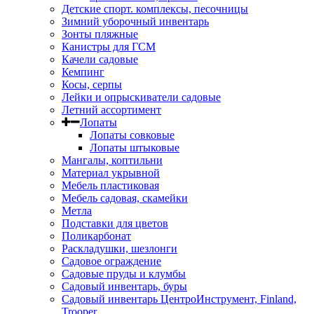
Детские спорт. комплексы, песочницы
Зимний уборочный инвентарь
Зонты пляжные
Канистры для ГСМ
Качели садовые
Кемпинг
Косы, серпы
Лейки и опрыскиватели садовые
Летний ассортимент
Лопаты
Лопаты совковые
Лопаты штыковые
Мангалы, коптильни
Материал укрывной
Мебель пластиковая
Мебель садовая, скамейки
Метла
Подставки для цветов
Поликарбонат
Раскладушки, шезлонги
Садовое ограждение
Садовые пруды и клумбы
Садовый инвентарь, буры
Садовый инвентарь ЦентроИнструмент, Finland,
Trooper