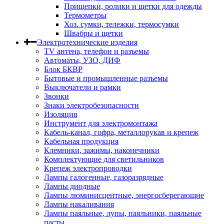
Прищепки, ролики и щетки для одежды
Термометры
Хоз. сумки, тележки, термосумки
Швабры и щетки
Электротехнические изделия
TV aнтена, телефон и разъемы
Автоматы, УЗО, ДИФ
Блок БКВР
Бытовые и промышленные разъемы
Выключатели и рамки
Звонки
Знаки электробезопасности
Изоляция
Инструмент для электромонтажа
Кабель-канал, гофра, металлорукав и крепеж
Кабельная продукция
Клемники, зажимы, наконечники
Комплектующие для светильников
Крепеж электропроводки
Лампы галогенные, газоразрядные
Лампы диодные
Лампы люминисцентные, энергосберегающие
Лампы накаливания
Лампы паяльные, лупы, паяльники, паяльные
пасты