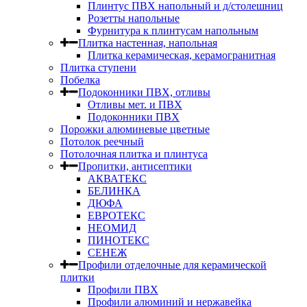
Плинтус ПВХ напольный и д/столешниц
Розетты напольные
Фурнитура к плинтусам напольным
Плитка настенная, напольная
Плитка керамическая, керамогранитная
Плитка ступени
Побелка
Подоконники ПВХ, отливы
Отливы мет. и ПВХ
Подоконники ПВХ
Порожки алюминевые цветные
Потолок реечный
Потолочная плитка и плинтуса
Пропитки, антисептики
АКВАТЕКС
БЕЛИНКА
ДЮФА
ЕВРОТЕКС
НЕОМИД
ПИНОТЕКС
СЕНЕЖ
Профили отделочные для керамической
плитки
Профили ПВХ
Профили алюминий и нержавейка