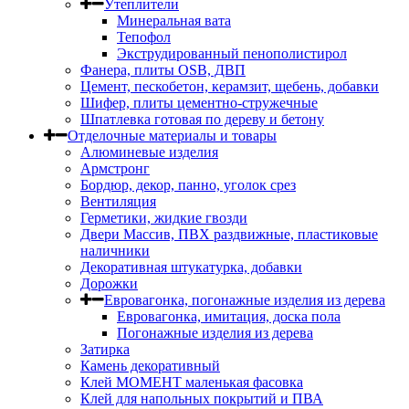
Утеплители
Минеральная вата
Тепофол
Экструдированный пенополистирол
Фанера, плиты OSB, ДВП
Цемент, пескобетон, керамзит, щебень, добавки
Шифер, плиты цементно-стружечные
Шпатлевка готовая по дереву и бетону
Отделочные материалы и товары
Алюминевые изделия
Армстронг
Бордюр, декор, панно, уголок срез
Вентиляция
Герметики, жидкие гвозди
Двери Массив, ПВХ раздвижные, пластиковые
наличники
Декоративная штукатурка, добавки
Дорожки
Евровагонка, погонажные изделия из дерева
Евровагонка, имитация, доска пола
Погонажные изделия из дерева
Затирка
Камень декоративный
Клей МОМЕНТ маленькая фасовка
Клей для напольных покрытий и ПВА