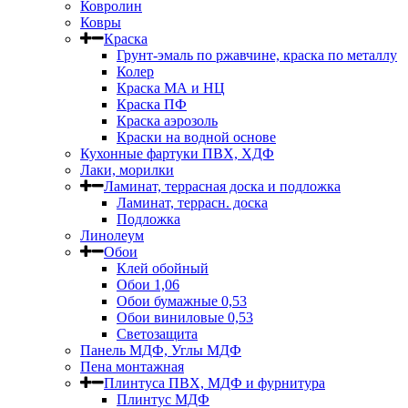
Ковролин
Ковры
Краска
Грунт-эмаль по ржавчине, краска по металлу
Колер
Краска МА и НЦ
Краска ПФ
Краска аэрозоль
Краски на водной основе
Кухонные фартуки ПВХ, ХДФ
Лаки, морилки
Ламинат, террасная доска и подложка
Ламинат, террасн. доска
Подложка
Линолеум
Обои
Клей обойный
Обои 1,06
Обои бумажные 0,53
Обои виниловые 0,53
Светозащита
Панель МДФ, Углы МДФ
Пена монтажная
Плинтуса ПВХ, МДФ и фурнитура
Плинтус МДФ