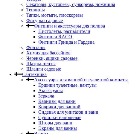
Секаторы, кусторезы, сучкорезы, ножницы
Теплицы
Тяпки, мотыги, плоскорезы
Фигурки садовые
Фитинги и аксессуары для полива
Пистолеты, распылители
Фитинги RACO
Фитинги Гринда и Гардена
Фонтаны
Химия для бассейнов
Черенки, ящики садовые
Шатры, тенты
Шланги садовые
Сантехника
Аксессуары для ванной и туалетной комнаты
Ёршики туалетные, вантузы
Аксессуары
Зеркала
Карнизы для ванн
Коврики для ванной
Сиденья для унитазов и ванн
Сушилки напольные
Шторы для ванн
Экраны для ванны
Ванны