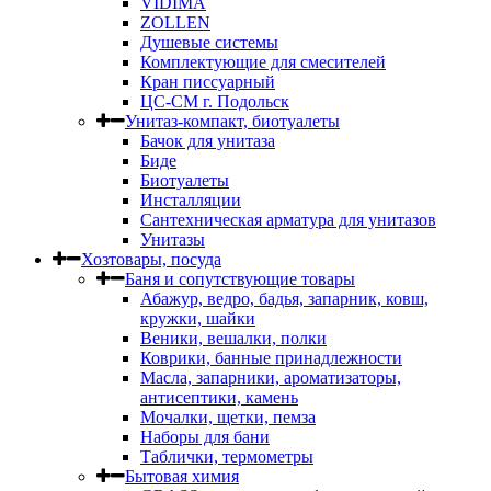
VIDIMA
ZOLLEN
Душевые системы
Комплектующие для смесителей
Кран писсуарный
ЦС-СМ г. Подольск
Унитаз-компакт, биотуалеты
Бачок для унитаза
Биде
Биотуалеты
Инсталляции
Сантехническая арматура для унитазов
Унитазы
Хозтовары, посуда
Баня и сопутствующие товары
Абажур, ведро, бадья, запарник, ковш,
кружки, шайки
Веники, вешалки, полки
Коврики, банные принадлежности
Масла, запарники, ароматизаторы,
антисептики, камень
Мочалки, щетки, пемза
Наборы для бани
Таблички, термометры
Бытовая химия