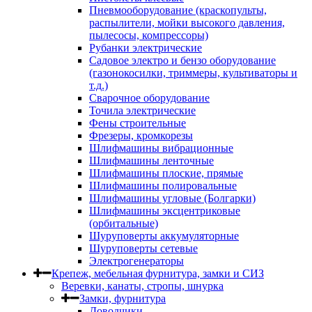
Пневмооборудование (краскопульты,
распылители, мойки высокого давления,
пылесосы, компрессоры)
Рубанки электрические
Садовое электро и бензо оборудование
(газонокосилки, триммеры, культиваторы и
т.д.)
Сварочное оборудование
Точила электрические
Фены строительные
Фрезеры, кромкорезы
Шлифмашины вибрационные
Шлифмашины ленточные
Шлифмашины плоские, прямые
Шлифмашины полировальные
Шлифмашины угловые (Болгарки)
Шлифмашины эксцентриковые
(орбитальные)
Шуруповерты аккумуляторные
Шуруповерты сетевые
Электрогенераторы
Крепеж, мебельная фурнитура, замки и СИЗ
Веревки, канаты, стропы, шнурка
Замки, фурнитура
Доводчики