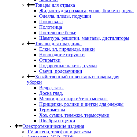
Товары для отдыха
Жидкость для розжига, уголь, брикеты, щепа
Одеяла, пледы, подушки
Покрывала
Полотенца
Постельное белье
Шампура, решетки, мангалы, дистиляторы
Товары для праздника
Елки, эл. гирлянды, венки
Новогодние игрушки
Открытки
Подарочные пакеты, сумки
Свечи, подсвечники
Хозяйственный инвентарь и товары для
уборки
Ведра, тазы
Доска глад.
Мешки для стирки/сетка москит.
Прищепки, ролики и щетки для одежды
Термометры
Хоз. сумки, тележки, термосумки
Швабры и щетки
Электротехнические изделия
TV aнтена, телефон и разъемы