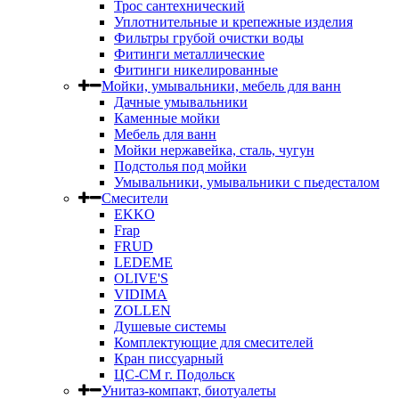
Трос сантехнический
Уплотнительные и крепежные изделия
Фильтры грубой очистки воды
Фитинги металлические
Фитинги никелированные
Мойки, умывальники, мебель для ванн
Дачные умывальники
Каменные мойки
Мебель для ванн
Мойки нержавейка, сталь, чугун
Подстолья под мойки
Умывальники, умывальники с пьедесталом
Смесители
EKKO
Frap
FRUD
LEDEME
OLIVE'S
VIDIMA
ZOLLEN
Душевые системы
Комплектующие для смесителей
Кран писсуарный
ЦС-СМ г. Подольск
Унитаз-компакт, биотуалеты