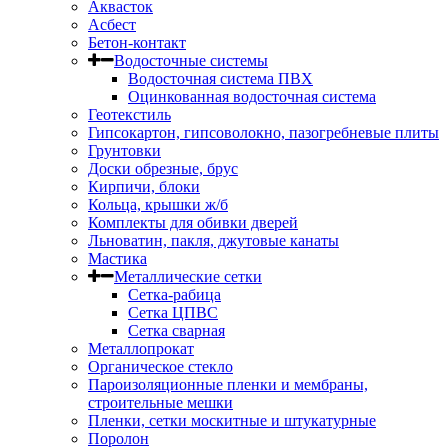
Аквасток
Асбест
Бетон-контакт
Водосточные системы
Водосточная система ПВХ
Оцинкованная водосточная система
Геотекстиль
Гипсокартон, гипсоволокно, пазогребневые плиты
Грунтовки
Доски обрезные, брус
Кирпичи, блоки
Кольца, крышки ж/б
Комплекты для обивки дверей
Льноватин, пакля, джутовые канаты
Мастика
Металлические сетки
Сетка-рабица
Сетка ЦПВС
Сетка сварная
Металлопрокат
Органическое стекло
Пароизоляционные пленки и мембраны,
строительные мешки
Пленки, сетки москитные и штукатурные
Поролон