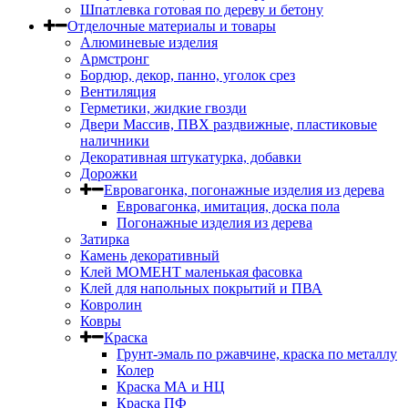
Шпатлевка готовая по дереву и бетону
Отделочные материалы и товары
Алюминевые изделия
Армстронг
Бордюр, декор, панно, уголок срез
Вентиляция
Герметики, жидкие гвозди
Двери Массив, ПВХ раздвижные, пластиковые
наличники
Декоративная штукатурка, добавки
Дорожки
Евровагонка, погонажные изделия из дерева
Евровагонка, имитация, доска пола
Погонажные изделия из дерева
Затирка
Камень декоративный
Клей МОМЕНТ маленькая фасовка
Клей для напольных покрытий и ПВА
Ковролин
Ковры
Краска
Грунт-эмаль по ржавчине, краска по металлу
Колер
Краска МА и НЦ
Краска ПФ