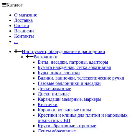
Каталог
О магазине
Доставка
Оплата
Вакансии
Контакты
...
Инструмент, оборудование и расходники
Расходники
Биты, насадки, патроны, адапторы
Бумага наждачная, сетка абразивная
Буры, пики, лопатки
Валики, ванночки, телескопические ручки
Газовые баллончики и насадки
Диски алмазные
Диски пильные
Карандаши малярные, маркеры
Кисточки
Коронки, кольцевые пилы
Крестики и клинья для плитки и напольных
покрытий, СВП
Круги абразивные, отрезные
Ленты абразивные