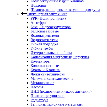
Комплектующие к душ. кабинам
Поддоны
Шланги, лейки, комплектующие для душа
Инженерная сантехника
PPR (Полипропилен)
Антифриз
Баки, Гидроакумуляторы
Баллоны газовые
Водонагреватели
Водоочистители
Гибкая подводка
Гибкие трубы
Измерительные приборы
Канализация внутренняя, наружная
Коллекторы
Колонки газовые
Краны и Клапаны
Люки сантехнически
Манжеты сантехнические
Металлопласт
Насосы
ПНД (полиэтилен низкого давления)
Полотенцесушители
Радиаторы
Теплоизаляционные материалы