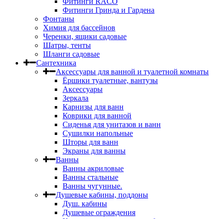
Фитинги RACO
Фитинги Гринда и Гардена
Фонтаны
Химия для бассейнов
Черенки, ящики садовые
Шатры, тенты
Шланги садовые
Сантехника
Аксессуары для ванной и туалетной комнаты
Ёршики туалетные, вантузы
Аксессуары
Зеркала
Карнизы для ванн
Коврики для ванной
Сиденья для унитазов и ванн
Сушилки напольные
Шторы для ванн
Экраны для ванны
Ванны
Ванны акриловые
Ванны стальные
Ванны чугунные.
Душевые кабины, поддоны
Душ. кабины
Душевые ограждения