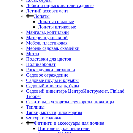
Косы, серпы
Лейки и опрыскиватели садовые
Летний ассортимент
Лопаты
Лопаты совковые
Лопаты штыковые
Мангалы, коптильни
Материал укрывной
Мебель пластиковая
Мебель садовая, скамейки
Метла
Подставки для цветов
Поликарбонат
Раскладушки, шезлонги
Садовое ограждение
Садовые пруды и клумбы
Садовый инвентарь, буры
Садовый инвентарь ЦентроИнструмент, Finland,
Trooper
Секаторы, кусторезы, сучкорезы, ножницы
Теплицы
Тяпки, мотыги, плоскорезы
Фигурки садовые
Фитинги и аксессуары для полива
Пистолеты, распылители