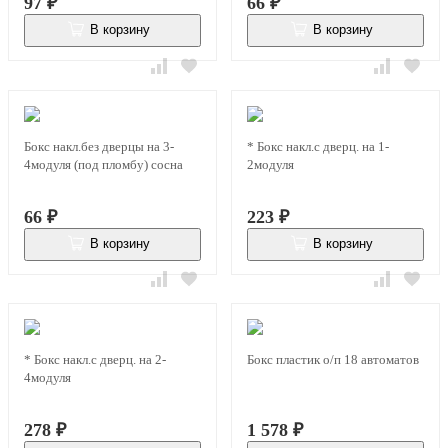
97
₽
66
₽
В корзину
В корзину
В наличии
В наличии
Бокс накл.без дверцы на 3-
* Бокс накл.с дверц. на 1-
4модуля (под пломбу) сосна
2модуля
66
₽
223
₽
В корзину
В корзину
В наличии
В наличии
* Бокс накл.с дверц. на 2-
Бокс пластик о/п 18 автоматов
4модуля
278
₽
1 578
₽