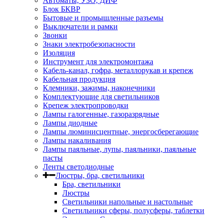
Автоматы, УЗО, ДИФ
Блок БКВР
Бытовые и промышленные разъемы
Выключатели и рамки
Звонки
Знаки электробезопасности
Изоляция
Инструмент для электромонтажа
Кабель-канал, гофра, металлорукав и крепеж
Кабельная продукция
Клемники, зажимы, наконечники
Комплектующие для светильников
Крепеж электропроводки
Лампы галогенные, газоразрядные
Лампы диодные
Лампы люминисцентные, энергосберегающие
Лампы накаливания
Лампы паяльные, лупы, паяльники, паяльные
пасты
Ленты светодиодные
Люстры, бра, светильники
Бра, светильники
Люстры
Светильники напольные и настольные
Светильники сферы, полусферы, таблетки