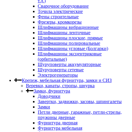
т.д.)
Сварочное оборудование
Точила электрические
Фены строительные
Фрезеры, кромкорезы
Шлифмашины вибрационные
Шлифмашины ленточные
Шлифмашины плоские, прямые
Шлифмашины полировальные
Шлифмашины угловые (Болгарки)
Шлифмашины эксцентриковые
(орбитальные)
Шуруповерты аккумуляторные
Шуруповерты сетевые
Электрогенераторы
Крепеж, мебельная фурнитура, замки и СИЗ
Веревки, канаты, стропы, шнурка
Замки, фурнитура
Доводчики
Завертки, задвижки, засовы, шпингалеты
Замки
Петли дверные, гаражные, петли-стрелы,
пружины дверные
Фурнитура дверная
Фурнитура мебельная