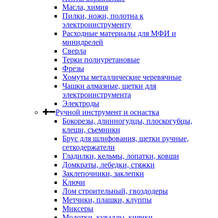
Масла, химия
Пилки, ножи, полотна к
электроинструменту
Расходные материалы для МФИ и
минидрелей
Сверла
Терки полиуретановые
Фрезы
Хомуты металлические черевячные
Чашки алмазные, щетки для
электроинструмента
Электроды
Ручной инструмент и оснастка
Бокорезы, длинногудцы, плоскогубцы,
клещи, съемники
Брус для шлифования, щетки ручные,
сеткодержатели
Гладилки, кельмы, лопатки, ковши
Домкраты, лебедки, стяжки
Заклепочники, заклепки
Ключи
Лом строительный, гвоздодеры
Метчики, плашки, клуппы
Миксеры
Молотки, кувалды, киянки