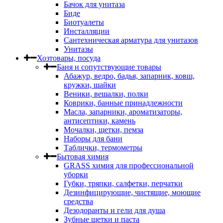
Бачок для унитаза
Биде
Биотуалеты
Инсталляции
Сантехническая арматура для унитазов
Унитазы
Хозтовары, посуда
Баня и сопутствующие товары
Абажур, ведро, бадья, запарник, ковш,
кружки, шайки
Веники, вешалки, полки
Коврики, банные принадлежности
Масла, запарники, ароматизаторы,
антисептики, камень
Мочалки, щетки, пемза
Наборы для бани
Таблички, термометры
Бытовая химия
GRASS химия для профессиональной
уборки
Губки, тряпки, салфетки, перчатки
Дезинфицирующие, чистящие, моющие
средства
Дезодоранты и гели для душа
Зубные щетки и паста