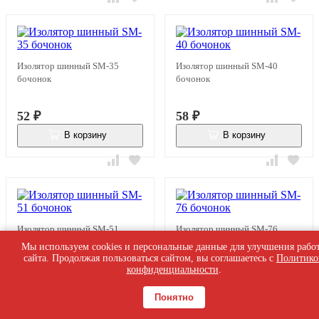
Изолятор шинный SM-35
Изолятор шинный SM-40
бочонок
бочонок
52
₽
58
₽
В корзину
В корзину
В наличии
В наличии
Изолятор шинный SM-51
Изолятор шинный SM-76
бочонок
бочонок
Мы используем cookies и персональные данные для улучшения рабо
сайта. Продолжая пользоваться сайтом, вы соглашаетесь с
Политико
конфиденциальности
.
65
₽
150
₽
Понятно
В корзину
В корзину
В наличии
В наличии