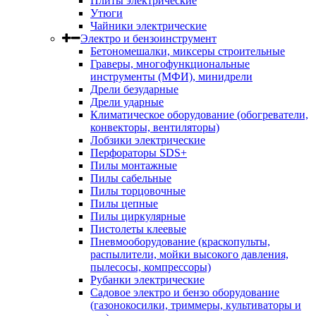
Плиты электрические
Утюги
Чайники электрические
Электро и бензоинструмент
Бетономешалки, миксеры строительные
Граверы, многофункциональные
инструменты (МФИ), минидрели
Дрели безударные
Дрели ударные
Климатическое оборудование (обогреватели,
конвекторы, вентиляторы)
Лобзики электрические
Перфораторы SDS+
Пилы монтажные
Пилы сабельные
Пилы торцовочные
Пилы цепные
Пилы циркулярные
Пистолеты клеевые
Пневмооборудование (краскопульты,
распылители, мойки высокого давления,
пылесосы, компрессоры)
Рубанки электрические
Садовое электро и бензо оборудование
(газонокосилки, триммеры, культиваторы и