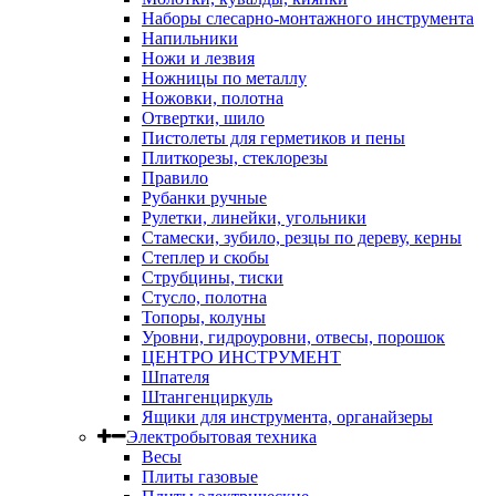
Наборы слесарно-монтажного инструмента
Напильники
Ножи и лезвия
Ножницы по металлу
Ножовки, полотна
Отвертки, шило
Пистолеты для герметиков и пены
Плиткорезы, стеклорезы
Правило
Рубанки ручные
Рулетки, линейки, угольники
Стамески, зубило, резцы по дереву, керны
Степлер и скобы
Струбцины, тиски
Стусло, полотна
Топоры, колуны
Уровни, гидроуровни, отвесы, порошок
ЦЕНТРО ИНСТРУМЕНТ
Шпателя
Штангенциркуль
Ящики для инструмента, органайзеры
Электробытовая техника
Весы
Плиты газовые