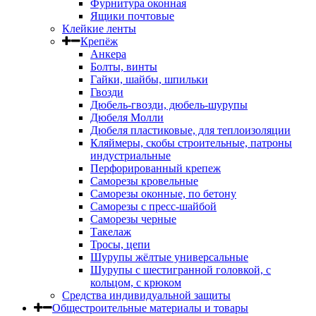
Фурнитура оконная
Ящики почтовые
Клейкие ленты
Крепёж
Анкера
Болты, винты
Гайки, шайбы, шпильки
Гвозди
Дюбель-гвозди, дюбель-шурупы
Дюбеля Молли
Дюбеля пластиковые, для теплоизоляции
Кляймеры, скобы строительные, патроны
индустриальные
Перфорированный крепеж
Саморезы кровельные
Саморезы оконные, по бетону
Саморезы с пресс-шайбой
Саморезы черные
Такелаж
Тросы, цепи
Шурупы жёлтые универсальные
Шурупы с шестигранной головкой, с
кольцом, с крюком
Средства индивидуальной защиты
Общестроительные материалы и товары