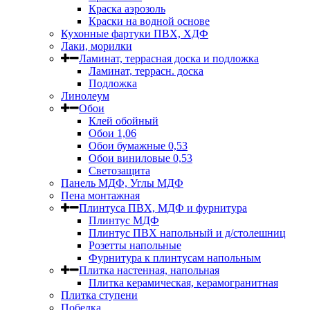
Краска аэрозоль
Краски на водной основе
Кухонные фартуки ПВХ, ХДФ
Лаки, морилки
Ламинат, террасная доска и подложка
Ламинат, террасн. доска
Подложка
Линолеум
Обои
Клей обойный
Обои 1,06
Обои бумажные 0,53
Обои виниловые 0,53
Светозащита
Панель МДФ, Углы МДФ
Пена монтажная
Плинтуса ПВХ, МДФ и фурнитура
Плинтус МДФ
Плинтус ПВХ напольный и д/столешниц
Розетты напольные
Фурнитура к плинтусам напольным
Плитка настенная, напольная
Плитка керамическая, керамогранитная
Плитка ступени
Побелка