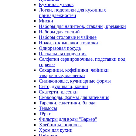
Кухонная утварь
Лотки, подставки для кухонных
принадлежностей
Миски
Наборы для напитков, стаканы, креманки
Наборы для специй
Наборы столовые и чайные
Ножи, открывалки, точилки
Одноразовая посуда
Пасхальная продукция
Салфетки сервировочные, подставки под
горячее
Сахарницы, кофейники, чайники
заварочные, масленки
Силиконовые, кулинарные формы
Сито, дуршлаги, ковши
Скатерти, клеенки
Сковороды, формы для запекания
Тарелки, салатники, блюда
Термосы
Тёрки
Фильтры для воды "Барьер"
Хлебницы, подносы
Хром для кухни
Чайники