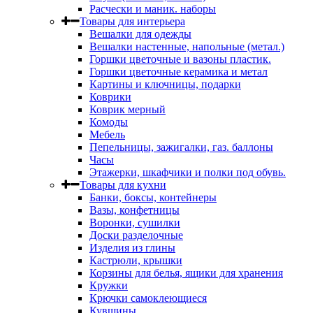
Расчески и маник. наборы
Товары для интерьера
Вешалки для одежды
Вешалки настенные, напольные (метал.)
Горшки цветочные и вазоны пластик.
Горшки цветочные керамика и метал
Картины и ключницы, подарки
Коврики
Коврик мерный
Комоды
Мебель
Пепельницы, зажигалки, газ. баллоны
Часы
Этажерки, шкафчики и полки под обувь.
Товары для кухни
Банки, боксы, контейнеры
Вазы, конфетницы
Воронки, сушилки
Доски разделочные
Изделия из глины
Кастрюли, крышки
Корзины для белья, ящики для хранения
Кружки
Крючки самоклеющиеся
Кувшины