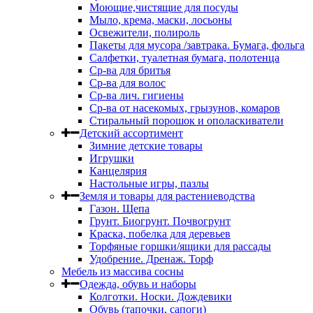
Моющие,чистящие для посуды
Мыло, крема, маски, лосьоны
Освежители, полироль
Пакеты для мусора /завтрака. Бумага, фольга
Салфетки, туалетная бумага, полотенца
Ср-ва для бритья
Ср-ва для волос
Ср-ва лич. гигиены
Ср-ва от насекомых, грызунов, комаров
Стиральный порошок и ополаскиватели
Детский ассортимент
Зимние детские товары
Игрушки
Канцелярия
Настольные игры, пазлы
Земля и товары для растениеводства
Газон. Щепа
Грунт. Биогрунт. Почвогрунт
Краска, побелка для деревьев
Торфяные горшки/ящики для рассады
Удобрение. Дренаж. Торф
Мебель из массива сосны
Одежда, обувь и наборы
Колготки. Носки. Дождевики
Обувь (тапочки, сапоги)