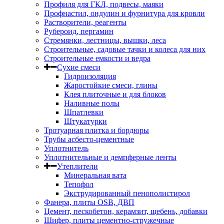
Профиля для ГКЛ, подвесы, маяки
Профнастил, ондулин и фурнитура для кровли
Растворители, реагенты
Рубероид, пергамин
Стремянки, лестницы, вышки, леса
Строительные, садовые тачки и колеса для них
Строительные емкости и ведра
Сухие смеси
Гидроизоляция
Жаростойкие смеси, глины
Клея плиточные и для блоков
Наливные полы
Шпатлевки
Штукатурки
Тротуарная плитка и бордюры
Трубы асбесто-цементные
Уплотнитель
Уплотнительные и демпферные ленты
Утеплители
Минеральная вата
Тепофол
Экструдированный пенополистирол
Фанера, плиты OSB, ДВП
Цемент, пескобетон, керамзит, щебень, добавки
Шифер, плиты цементно-стружечные