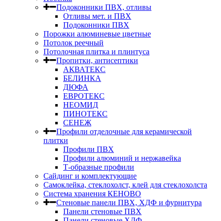
Подоконники ПВХ, отливы
Отливы мет. и ПВХ
Подоконники ПВХ
Порожки алюминевые цветные
Потолок реечный
Потолочная плитка и плинтуса
Пропитки, антисептики
АКВАТЕКС
БЕЛИНКА
ДЮФА
ЕВРОТЕКС
НЕОМИД
ПИНОТЕКС
СЕНЕЖ
Профили отделочные для керамической
плитки
Профили ПВХ
Профили алюминий и нержавейка
Т-образные профили
Сайдинг и комплектующие
Самоклейка, стеклохолст, клей для стеклохолста
Система хранения КЕНОВО
Стеновые панели ПВХ, ХДФ и фурнитура
Панели стеновые ПВХ
Панели стеновые ХДФ