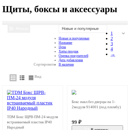
Щиты, боксы и аксессуары
Фильтр
Новые и популярные
1
2
Новые и популярные
Название
3
Цена
4
Хиты продаж
→
Оценка покупателей
Дата добавления
Сортировать:
В наличии
Вид:
Бокс накл.без дверцы на 1-
2модуля 914001 (под пломбу)
TDM Бокс ЩРВ-ПМ-24 модуля
99
₽
встраиваемый пластик IP40
Народный
В корзину