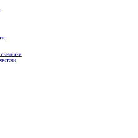
й
нта
, съемники
ржатели