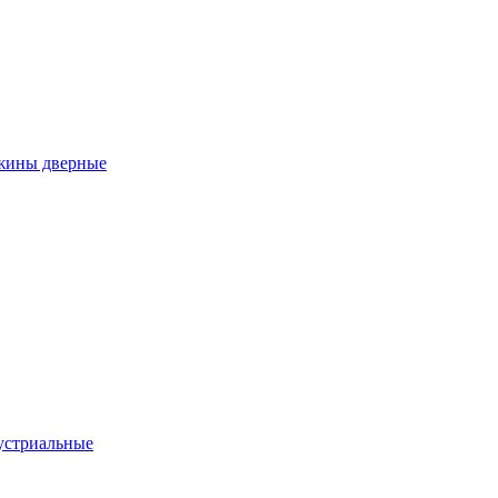
ужины дверные
устриальные