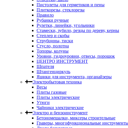
Пистолеты для герметиков и пены
Плиткорезы, стеклорезы
Правило
Рубанки ручные
Рулетки, линейки, угольники
Стамески, зубило, резцы по дереву, керны
Степлер и скобы
Струбцины, тиски
Стусло, полотна
Топоры, колуны
Уровни, гидроуровни, отвесы, порошок
ЦЕНТРО ИНСТРУМЕНТ
Шпателя
Штангенциркуль
Ящики для инструмента, органайзеры
Электробытовая техника
Весы
Плиты газовые
Плиты электрические
Утюги
Чайники электрические
Электро и бензоинструмент
Бетономешалки, миксеры строительные
Граверы, многофункциональные инструмент