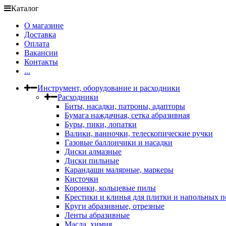
Каталог
О магазине
Доставка
Оплата
Вакансии
Контакты
...
Инструмент, оборудование и расходники
Расходники
Биты, насадки, патроны, адапторы
Бумага наждачная, сетка абразивная
Буры, пики, лопатки
Валики, ванночки, телескопические ручки
Газовые баллончики и насадки
Диски алмазные
Диски пильные
Карандаши малярные, маркеры
Кисточки
Коронки, кольцевые пилы
Крестики и клинья для плитки и напольных 
Круги абразивные, отрезные
Ленты абразивные
Масла, химия