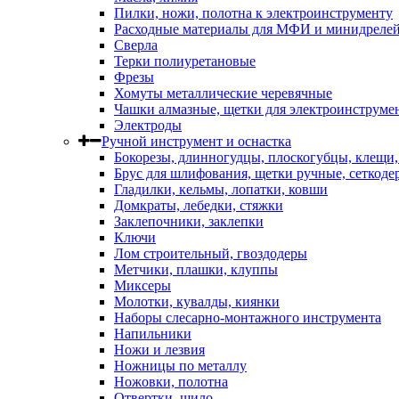
Пилки, ножи, полотна к электроинструменту
Расходные материалы для МФИ и минидреле
Сверла
Терки полиуретановые
Фрезы
Хомуты металлические черевячные
Чашки алмазные, щетки для электроинструме
Электроды
Ручной инструмент и оснастка
Бокорезы, длинногудцы, плоскогубцы, клещи
Брус для шлифования, щетки ручные, сеткоде
Гладилки, кельмы, лопатки, ковши
Домкраты, лебедки, стяжки
Заклепочники, заклепки
Ключи
Лом строительный, гвоздодеры
Метчики, плашки, клуппы
Миксеры
Молотки, кувалды, киянки
Наборы слесарно-монтажного инструмента
Напильники
Ножи и лезвия
Ножницы по металлу
Ножовки, полотна
Отвертки, шило