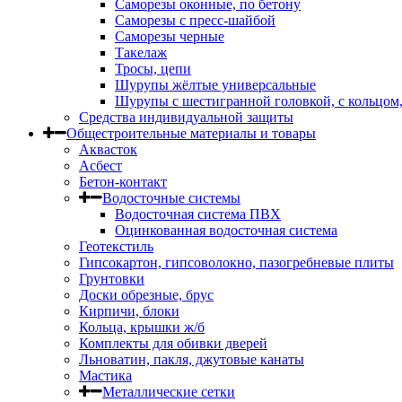
Саморезы оконные, по бетону
Саморезы с пресс-шайбой
Саморезы черные
Такелаж
Тросы, цепи
Шурупы жёлтые универсальные
Шурупы с шестигранной головкой, с кольцом
Средства индивидуальной защиты
Общестроительные материалы и товары
Аквасток
Асбест
Бетон-контакт
Водосточные системы
Водосточная система ПВХ
Оцинкованная водосточная система
Геотекстиль
Гипсокартон, гипсоволокно, пазогребневые плиты
Грунтовки
Доски обрезные, брус
Кирпичи, блоки
Кольца, крышки ж/б
Комплекты для обивки дверей
Льноватин, пакля, джутовые канаты
Мастика
Металлические сетки