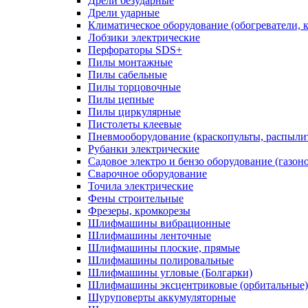
Дрели безударные
Дрели ударные
Климатическое оборудование (обогреватели, 
Лобзики электрические
Перфораторы SDS+
Пилы монтажные
Пилы сабельные
Пилы торцовочные
Пилы цепные
Пилы циркулярные
Пистолеты клеевые
Пневмооборудование (краскопульты, распылит
Рубанки электрические
Садовое электро и бензо оборудование (газоно
Сварочное оборудование
Точила электрические
Фены строительные
Фрезеры, кромкорезы
Шлифмашины вибрационные
Шлифмашины ленточные
Шлифмашины плоские, прямые
Шлифмашины полировальные
Шлифмашины угловые (Болгарки)
Шлифмашины эксцентриковые (орбитальные)
Шуруповерты аккумуляторные