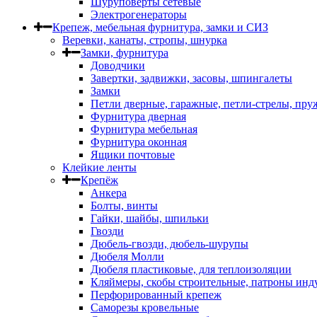
Шуруповерты сетевые
Электрогенераторы
Крепеж, мебельная фурнитура, замки и СИЗ
Веревки, канаты, стропы, шнурка
Замки, фурнитура
Доводчики
Завертки, задвижки, засовы, шпингалеты
Замки
Петли дверные, гаражные, петли-стрелы, пр
Фурнитура дверная
Фурнитура мебельная
Фурнитура оконная
Ящики почтовые
Клейкие ленты
Крепёж
Анкера
Болты, винты
Гайки, шайбы, шпильки
Гвозди
Дюбель-гвозди, дюбель-шурупы
Дюбеля Молли
Дюбеля пластиковые, для теплоизоляции
Кляймеры, скобы строительные, патроны инд
Перфорированный крепеж
Саморезы кровельные