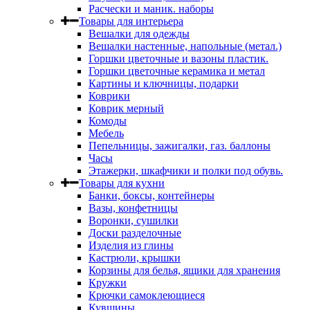
Расчески и маник. наборы
Товары для интерьера
Вешалки для одежды
Вешалки настенные, напольные (метал.)
Горшки цветочные и вазоны пластик.
Горшки цветочные керамика и метал
Картины и ключницы, подарки
Коврики
Коврик мерный
Комоды
Мебель
Пепельницы, зажигалки, газ. баллоны
Часы
Этажерки, шкафчики и полки под обувь.
Товары для кухни
Банки, боксы, контейнеры
Вазы, конфетницы
Воронки, сушилки
Доски разделочные
Изделия из глины
Кастрюли, крышки
Корзины для белья, ящики для хранения
Кружки
Крючки самоклеющиеся
Кувшины