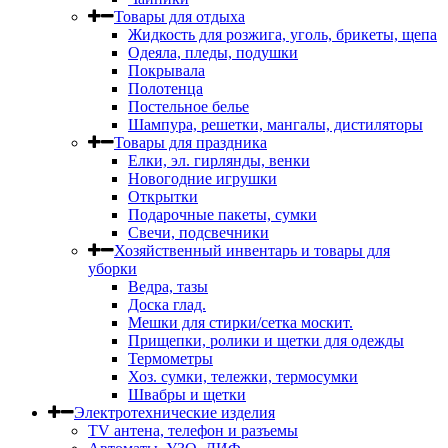
Товары для отдыха
Жидкость для розжига, уголь, брикеты, щепа
Одеяла, пледы, подушки
Покрывала
Полотенца
Постельное белье
Шампура, решетки, мангалы, дистиляторы
Товары для праздника
Елки, эл. гирлянды, венки
Новогодние игрушки
Открытки
Подарочные пакеты, сумки
Свечи, подсвечники
Хозяйственный инвентарь и товары для
уборки
Ведра, тазы
Доска глад.
Мешки для стирки/сетка москит.
Прищепки, ролики и щетки для одежды
Термометры
Хоз. сумки, тележки, термосумки
Швабры и щетки
Электротехнические изделия
TV aнтена, телефон и разъемы