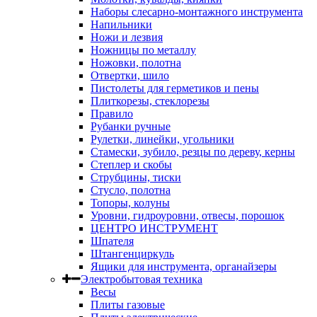
Наборы слесарно-монтажного инструмента
Напильники
Ножи и лезвия
Ножницы по металлу
Ножовки, полотна
Отвертки, шило
Пистолеты для герметиков и пены
Плиткорезы, стеклорезы
Правило
Рубанки ручные
Рулетки, линейки, угольники
Стамески, зубило, резцы по дереву, керны
Степлер и скобы
Струбцины, тиски
Стусло, полотна
Топоры, колуны
Уровни, гидроуровни, отвесы, порошок
ЦЕНТРО ИНСТРУМЕНТ
Шпателя
Штангенциркуль
Ящики для инструмента, органайзеры
Электробытовая техника
Весы
Плиты газовые