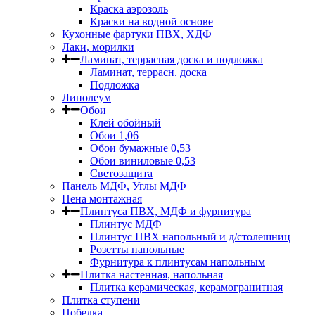
Краска аэрозоль
Краски на водной основе
Кухонные фартуки ПВХ, ХДФ
Лаки, морилки
Ламинат, террасная доска и подложка
Ламинат, террасн. доска
Подложка
Линолеум
Обои
Клей обойный
Обои 1,06
Обои бумажные 0,53
Обои виниловые 0,53
Светозащита
Панель МДФ, Углы МДФ
Пена монтажная
Плинтуса ПВХ, МДФ и фурнитура
Плинтус МДФ
Плинтус ПВХ напольный и д/столешниц
Розетты напольные
Фурнитура к плинтусам напольным
Плитка настенная, напольная
Плитка керамическая, керамогранитная
Плитка ступени
Побелка