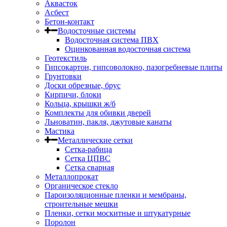
Аквасток
Асбест
Бетон-контакт
Водосточные системы
Водосточная система ПВХ
Оцинкованная водосточная система
Геотекстиль
Гипсокартон, гипсоволокно, пазогребневые плиты
Грунтовки
Доски обрезные, брус
Кирпичи, блоки
Кольца, крышки ж/б
Комплекты для обивки дверей
Льноватин, пакля, джутовые канаты
Мастика
Металлические сетки
Сетка-рабица
Сетка ЦПВС
Сетка сварная
Металлопрокат
Органическое стекло
Пароизоляционные пленки и мембраны,
строительные мешки
Пленки, сетки москитные и штукатурные
Поролон