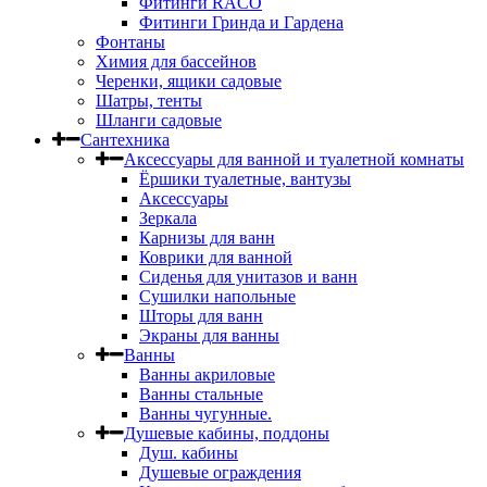
Фитинги RACO
Фитинги Гринда и Гардена
Фонтаны
Химия для бассейнов
Черенки, ящики садовые
Шатры, тенты
Шланги садовые
Сантехника
Аксессуары для ванной и туалетной комнаты
Ёршики туалетные, вантузы
Аксессуары
Зеркала
Карнизы для ванн
Коврики для ванной
Сиденья для унитазов и ванн
Сушилки напольные
Шторы для ванн
Экраны для ванны
Ванны
Ванны акриловые
Ванны стальные
Ванны чугунные.
Душевые кабины, поддоны
Душ. кабины
Душевые ограждения