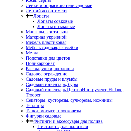
Косы, серпы
Лейки и опрыскиватели садовые
Летний ассортимент
Лопаты
Лопаты совковые
Лопаты штыковые
Мангалы, коптильни
Материал укрывной
Мебель пластиковая
Мебель садовая, скамейки
Метла
Подставки для цветов
Поликарбонат
Раскладушки, шезлонги
Садовое ограждение
Садовые пруды и клумбы
Садовый инвентарь, буры
Садовый инвентарь ЦентроИнструмент, Finland,
Trooper
Секаторы, кусторезы, сучкорезы, ножницы
Теплицы
Тяпки, мотыги, плоскорезы
Фигурки садовые
Фитинги и аксессуары для полива
Пистолеты, распылители