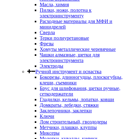
Масла, химия
Пилки, ножи, полотна к
электроинструменту
Расходные материалы для МФИ и
минидрелей
Сверла
Терки полиуретановые
Фрезы
Хомуты металлические черевячные
Чашки алмазные, щетки для
электроинструмента
Электроды
Ручной инструмент и оснастка
Бокорезы, длинногудцы, плоскогубцы,
клещи, съемники
Брус для шлифования, щетки ручные,
сеткодержатели
Гладилки, кельмы, лопатки, ковши
Домкраты, лебедки, стяжки
Заклепочники, заклепки
Ключи
Лом строительный, гвоздодеры
Метчики, плашки, клуппы
Миксеры
Молотки, кувалды, киянки