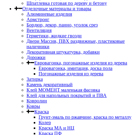
Шпатлевка готовая по дереву и бетону
Отделочные материалы и товары
Алюминевые изделия
Армстронг
Бордюр, декор, панно, уголок срез
Вентиляция
Герметики, жидкие гвозди
Двери Массив, ПВХ раздвижные, пластиковые
наличники
Декоративная штукатурка, добавки
Дорожки
Евровагонка, погонажные изделия из дерева
Евровагонка, имитация, доска пола
Погонажные изделия из дерева
Затирка
Камень декоративный
Клей МОМЕНТ маленькая фасовка
Клей для напольных покрытий и ПВА
Ковролин
Ковры
Краска
Грунт-эмаль по ржавчине, краска по металлу
Колер
Краска МА и НЦ
Краска ПФ