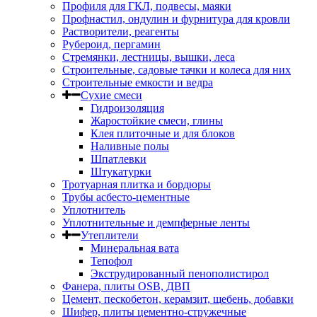
Профиля для ГКЛ, подвесы, маяки
Профнастил, ондулин и фурнитура для кровли
Растворители, реагенты
Рубероид, пергамин
Стремянки, лестницы, вышки, леса
Строительные, садовые тачки и колеса для них
Строительные емкости и ведра
Сухие смеси
Гидроизоляция
Жаростойкие смеси, глины
Клея плиточные и для блоков
Наливные полы
Шпатлевки
Штукатурки
Тротуарная плитка и бордюры
Трубы асбесто-цементные
Уплотнитель
Уплотнительные и демпферные ленты
Утеплители
Минеральная вата
Тепофол
Экструдированный пенополистирол
Фанера, плиты OSB, ДВП
Цемент, пескобетон, керамзит, щебень, добавки
Шифер, плиты цементно-стружечные