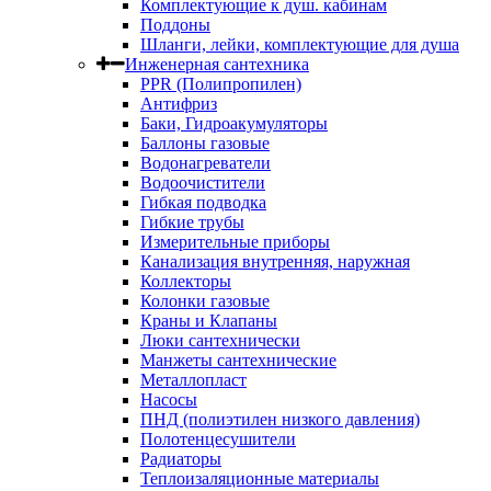
Комплектующие к душ. кабинам
Поддоны
Шланги, лейки, комплектующие для душа
Инженерная сантехника
PPR (Полипропилен)
Антифриз
Баки, Гидроакумуляторы
Баллоны газовые
Водонагреватели
Водоочистители
Гибкая подводка
Гибкие трубы
Измерительные приборы
Канализация внутренняя, наружная
Коллекторы
Колонки газовые
Краны и Клапаны
Люки сантехнически
Манжеты сантехнические
Металлопласт
Насосы
ПНД (полиэтилен низкого давления)
Полотенцесушители
Радиаторы
Теплоизаляционные материалы