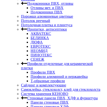
Подоконники ПВХ, отливы
Отливы мет. и ПВХ
Подоконники ПВХ
Порожки алюминевые цветные
Потолок реечный
Потолочная плитка и плинтуса
Пропитки, антисептики
АКВАТЕКС
БЕЛИНКА
ДЮФА
ЕВРОТЕКС
НЕОМИД
ПИНОТЕКС
СЕНЕЖ
Профили отделочные для керамической
плитки
Профили ПВХ
Профили алюминий и нержавейка
Т-образные профили
Сайдинг и комплектующие
Самоклейка, стеклохолст, клей для стеклохолста
Система хранения КЕНОВО
Стеновые панели ПВХ, ХДФ и фурнитура
Панели стеновые ПВХ
Панели стеновые ХДФ