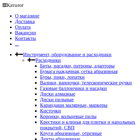
Каталог
О магазине
Доставка
Оплата
Вакансии
Контакты
...
Инструмент, оборудование и расходники
Расходники
Биты, насадки, патроны, адапторы
Бумага наждачная, сетка абразивная
Буры, пики, лопатки
Валики, ванночки, телескопические ручки
Газовые баллончики и насадки
Диски алмазные
Диски пильные
Карандаши малярные, маркеры
Кисточки
Коронки, кольцевые пилы
Крестики и клинья для плитки и напольных
покрытий, СВП
Круги абразивные, отрезные
Ленты абразивные