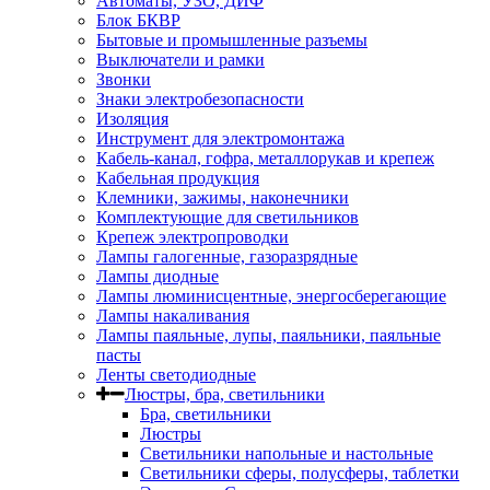
Автоматы, УЗО, ДИФ
Блок БКВР
Бытовые и промышленные разъемы
Выключатели и рамки
Звонки
Знаки электробезопасности
Изоляция
Инструмент для электромонтажа
Кабель-канал, гофра, металлорукав и крепеж
Кабельная продукция
Клемники, зажимы, наконечники
Комплектующие для светильников
Крепеж электропроводки
Лампы галогенные, газоразрядные
Лампы диодные
Лампы люминисцентные, энергосберегающие
Лампы накаливания
Лампы паяльные, лупы, паяльники, паяльные
пасты
Ленты светодиодные
Люстры, бра, светильники
Бра, светильники
Люстры
Светильники напольные и настольные
Светильники сферы, полусферы, таблетки