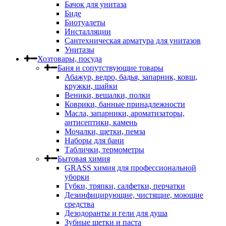
Бачок для унитаза
Биде
Биотуалеты
Инсталляции
Сантехническая арматура для унитазов
Унитазы
Хозтовары, посуда
Баня и сопутствующие товары
Абажур, ведро, бадья, запарник, ковш,
кружки, шайки
Веники, вешалки, полки
Коврики, банные принадлежности
Масла, запарники, ароматизаторы,
антисептики, камень
Мочалки, щетки, пемза
Наборы для бани
Таблички, термометры
Бытовая химия
GRASS химия для профессиональной
уборки
Губки, тряпки, салфетки, перчатки
Дезинфицирующие, чистящие, моющие
средства
Дезодоранты и гели для душа
Зубные щетки и паста