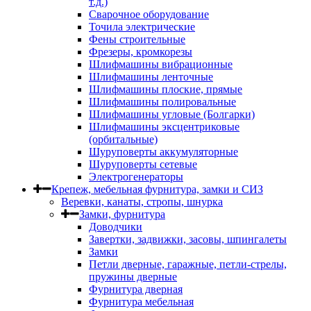
т.д.)
Сварочное оборудование
Точила электрические
Фены строительные
Фрезеры, кромкорезы
Шлифмашины вибрационные
Шлифмашины ленточные
Шлифмашины плоские, прямые
Шлифмашины полировальные
Шлифмашины угловые (Болгарки)
Шлифмашины эксцентриковые
(орбитальные)
Шуруповерты аккумуляторные
Шуруповерты сетевые
Электрогенераторы
Крепеж, мебельная фурнитура, замки и СИЗ
Веревки, канаты, стропы, шнурка
Замки, фурнитура
Доводчики
Завертки, задвижки, засовы, шпингалеты
Замки
Петли дверные, гаражные, петли-стрелы,
пружины дверные
Фурнитура дверная
Фурнитура мебельная