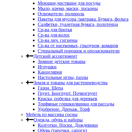
Моющие,чистящие для посуды
Мыло, крема, маски, лосьоны
Освежители, полироль
Пакеты для мусора /завтрака. Бумага, фольга
Салфетки, туалетная бумага, полотенца
Ср-ва для бритья
Ср-ва для волос
Ср-ва лич. гигиены
Ср-ва от насекомых, грызунов, комаров
Стиральный порошок и ополаскиватели
Детский ассортимент
Зимние детские товары
Игрушки
Канцелярия
Настольные игры, пазлы
Земля и товары для растениеводства
Газон. Щепа
Грунт. Биогрунт. Почвогрунт
Краска, побелка для деревьев
Торфяные горшки/ящики для рассады
Удобрение. Дренаж. Торф
Мебель из массива сосны
Одежда, обувь и наборы
Колготки. Носки. Дождевики
Обувь (тапочки, сапоги)