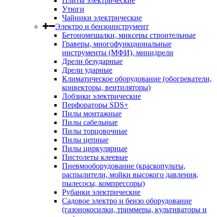
Плиты электрические
Утюги
Чайники электрические
Электро и бензоинструмент
Бетономешалки, миксеры строительные
Граверы, многофункциональные
инструменты (МФИ), минидрели
Дрели безударные
Дрели ударные
Климатическое оборудование (обогреватели,
конвекторы, вентиляторы)
Лобзики электрические
Перфораторы SDS+
Пилы монтажные
Пилы сабельные
Пилы торцовочные
Пилы цепные
Пилы циркулярные
Пистолеты клеевые
Пневмооборудование (краскопульты,
распылители, мойки высокого давления,
пылесосы, компрессоры)
Рубанки электрические
Садовое электро и бензо оборудование
(газонокосилки, триммеры, культиваторы и