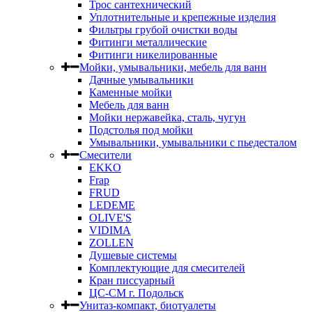
Трос сантехнический
Уплотнительные и крепежные изделия
Фильтры грубой очистки воды
Фитинги металлические
Фитинги никелированные
Мойки, умывальники, мебель для ванн
Дачные умывальники
Каменные мойки
Мебель для ванн
Мойки нержавейка, сталь, чугун
Подстолья под мойки
Умывальники, умывальники с пьедесталом
Смесители
EKKO
Frap
FRUD
LEDEME
OLIVE'S
VIDIMA
ZOLLEN
Душевые системы
Комплектующие для смесителей
Кран писсуарный
ЦС-СМ г. Подольск
Унитаз-компакт, биотуалеты