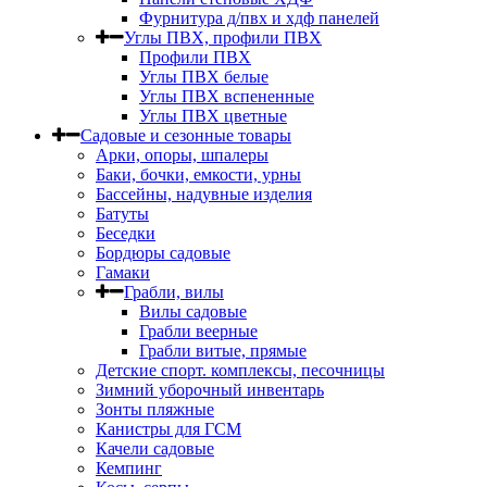
Фурнитура д/пвх и хдф панелей
Углы ПВХ, профили ПВХ
Профили ПВХ
Углы ПВХ белые
Углы ПВХ вспененные
Углы ПВХ цветные
Садовые и сезонные товары
Арки, опоры, шпалеры
Баки, бочки, емкости, урны
Бассейны, надувные изделия
Батуты
Беседки
Бордюры садовые
Гамаки
Грабли, вилы
Вилы садовые
Грабли веерные
Грабли витые, прямые
Детские спорт. комплексы, песочницы
Зимний уборочный инвентарь
Зонты пляжные
Канистры для ГСМ
Качели садовые
Кемпинг