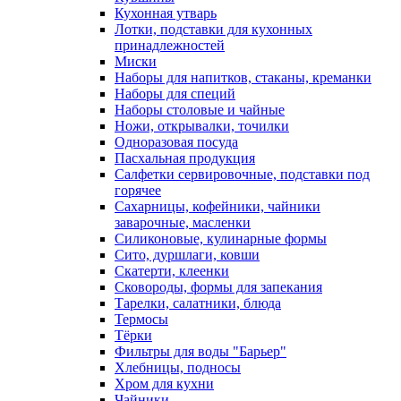
Кухонная утварь
Лотки, подставки для кухонных
принадлежностей
Миски
Наборы для напитков, стаканы, креманки
Наборы для специй
Наборы столовые и чайные
Ножи, открывалки, точилки
Одноразовая посуда
Пасхальная продукция
Салфетки сервировочные, подставки под
горячее
Сахарницы, кофейники, чайники
заварочные, масленки
Силиконовые, кулинарные формы
Сито, дуршлаги, ковши
Скатерти, клеенки
Сковороды, формы для запекания
Тарелки, салатники, блюда
Термосы
Тёрки
Фильтры для воды "Барьер"
Хлебницы, подносы
Хром для кухни
Чайники