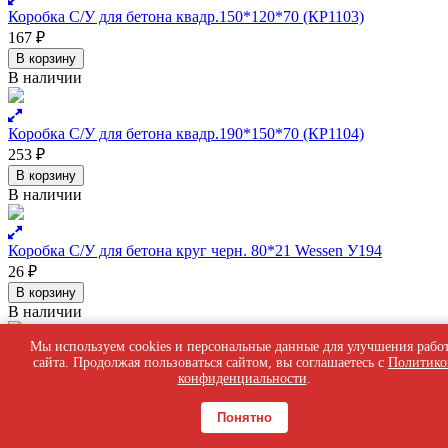
Коробка С/У для бетона квадр.150*120*70 (КР1103)
167
₽
В корзину
В наличии
Коробка С/У для бетона квадр.190*150*70 (КР1104)
253
₽
В корзину
В наличии
Коробка С/У для бетона круг черн. 80*21 Wessen У194
26
₽
В корзину
В наличии
Мы используем cookies и персональные данные для улучшения рабо
сайта. Продолжая пользоваться сайтом, вы соглашаетесь с
Политико
Коробка С/У для бетона круг 70х30 У195
конфиденциальности
.
47
₽
В корзину
Понятно
В наличии