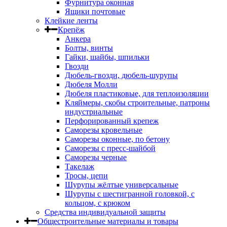
Фурнитура оконная
Ящики почтовые
Клейкие ленты
Крепёж
Анкера
Болты, винты
Гайки, шайбы, шпильки
Гвозди
Дюбель-гвозди, дюбель-шурупы
Дюбеля Молли
Дюбеля пластиковые, для теплоизоляции
Кляймеры, скобы строительные, патроны
индустриальные
Перфорированный крепеж
Саморезы кровельные
Саморезы оконные, по бетону
Саморезы с пресс-шайбой
Саморезы черные
Такелаж
Тросы, цепи
Шурупы жёлтые универсальные
Шурупы с шестигранной головкой, с
кольцом, с крюком
Средства индивидуальной защиты
Общестроительные материалы и товары