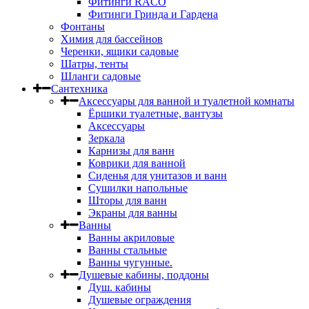
Фитинги RACO
Фитинги Гринда и Гардена
Фонтаны
Химия для бассейнов
Черенки, ящики садовые
Шатры, тенты
Шланги садовые
Сантехника
Аксессуары для ванной и туалетной комнаты
Ёршики туалетные, вантузы
Аксессуары
Зеркала
Карнизы для ванн
Коврики для ванной
Сиденья для унитазов и ванн
Сушилки напольные
Шторы для ванн
Экраны для ванны
Ванны
Ванны акриловые
Ванны стальные
Ванны чугунные.
Душевые кабины, поддоны
Душ. кабины
Душевые ограждения