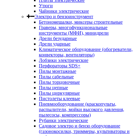
Плиты электрические
Утюги
Чайники электрические
Электро и бензоинструмент
Бетономешалки, миксеры строительные
Граверы, многофункциональные
инструменты (МФИ), минидрели
Дрели безударные
Дрели ударные
Климатическое оборудование (обогреватели,
конвекторы, вентиляторы)
Лобзики электрические
Перфораторы SDS+
Пилы монтажные
Пилы сабельные
Пилы торцовочные
Пилы цепные
Пилы циркулярные
Пистолеты клеевые
Пневмооборудование (краскопульты,
распылители, мойки высокого давления,
пылесосы, компрессоры)
Рубанки электрические
Садовое электро и бензо оборудование
(газонокосилки, триммеры, культиваторы и