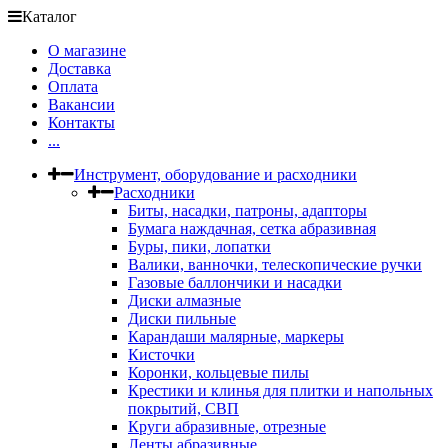
Каталог
О магазине
Доставка
Оплата
Вакансии
Контакты
...
Инструмент, оборудование и расходники
Расходники
Биты, насадки, патроны, адапторы
Бумага наждачная, сетка абразивная
Буры, пики, лопатки
Валики, ванночки, телескопические ручки
Газовые баллончики и насадки
Диски алмазные
Диски пильные
Карандаши малярные, маркеры
Кисточки
Коронки, кольцевые пилы
Крестики и клинья для плитки и напольных
покрытий, СВП
Круги абразивные, отрезные
Ленты абразивные