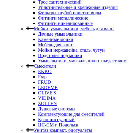
Трос сантехнический
Уплотнительные и крепежные изделия
Фильтры грубой очистки воды
Фитинги металлические
Фитинги никелированные
Мойки, умывальники, мебель для ванн
Дачные умывальники
Каменные мойки
Мебель для ванн
Мойки нержавейка, сталь, чугун
Подстолья под мойки
Умывальники, умывальники с пьедесталом
Смесители
EKKO
Frap
FRUD
LEDEME
OLIVE'S
VIDIMA
ZOLLEN
Душевые системы
Комплектующие для смесителей
Кран писсуарный
ЦС-СМ г. Подольск
Унитаз-компакт, биотуалеты