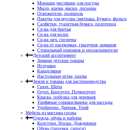
Моющие,чистящие для посуды
Мыло, крема, маски, лосьоны
Освежители, полироль
Пакеты для мусора /завтрака. Бумага, фольга
Салфетки, туалетная бумага, полотенца
Ср-ва для бритья
Ср-ва для волос
Ср-ва лич. гигиены
Ср-ва от насекомых, грызунов, комаров
Стиральный порошок и ополаскиватели
Детский ассортимент
Зимние детские товары
Игрушки
Канцелярия
Настольные игры, пазлы
Земля и товары для растениеводства
Газон. Щепа
Грунт. Биогрунт. Почвогрунт
Краска, побелка для деревьев
Торфяные горшки/ящики для рассады
Удобрение. Дренаж. Торф
Мебель из массива сосны
Одежда, обувь и наборы
Колготки. Носки. Дождевики
Обувь (тапочки, сапоги)