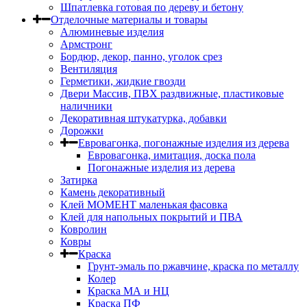
Шпатлевка готовая по дереву и бетону
Отделочные материалы и товары
Алюминевые изделия
Армстронг
Бордюр, декор, панно, уголок срез
Вентиляция
Герметики, жидкие гвозди
Двери Массив, ПВХ раздвижные, пластиковые
наличники
Декоративная штукатурка, добавки
Дорожки
Евровагонка, погонажные изделия из дерева
Евровагонка, имитация, доска пола
Погонажные изделия из дерева
Затирка
Камень декоративный
Клей МОМЕНТ маленькая фасовка
Клей для напольных покрытий и ПВА
Ковролин
Ковры
Краска
Грунт-эмаль по ржавчине, краска по металлу
Колер
Краска МА и НЦ
Краска ПФ