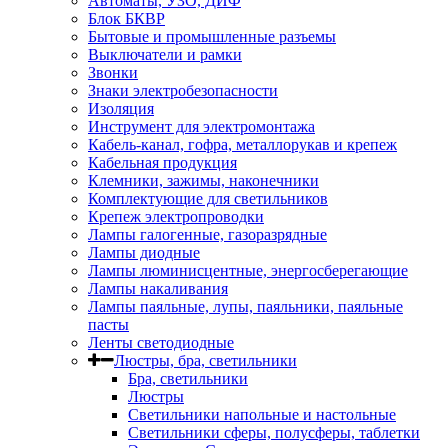
Автоматы, УЗО, ДИФ
Блок БКВР
Бытовые и промышленные разъемы
Выключатели и рамки
Звонки
Знаки электробезопасности
Изоляция
Инструмент для электромонтажа
Кабель-канал, гофра, металлорукав и крепеж
Кабельная продукция
Клемники, зажимы, наконечники
Комплектующие для светильников
Крепеж электропроводки
Лампы галогенные, газоразрядные
Лампы диодные
Лампы люминисцентные, энергосберегающие
Лампы накаливания
Лампы паяльные, лупы, паяльники, паяльные
пасты
Ленты светодиодные
Люстры, бра, светильники
Бра, светильники
Люстры
Светильники напольные и настольные
Светильники сферы, полусферы, таблетки