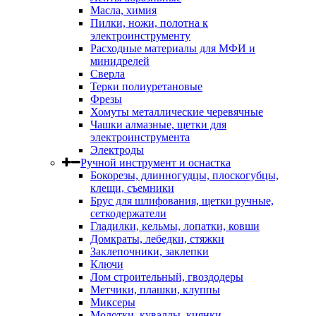
Масла, химия
Пилки, ножи, полотна к
электроинструменту
Расходные материалы для МФИ и
минидрелей
Сверла
Терки полиуретановые
Фрезы
Хомуты металлические черевячные
Чашки алмазные, щетки для
электроинструмента
Электроды
Ручной инструмент и оснастка
Бокорезы, длинногудцы, плоскогубцы,
клещи, съемники
Брус для шлифования, щетки ручные,
сеткодержатели
Гладилки, кельмы, лопатки, ковши
Домкраты, лебедки, стяжки
Заклепочники, заклепки
Ключи
Лом строительный, гвоздодеры
Метчики, плашки, клуппы
Миксеры
Молотки, кувалды, киянки