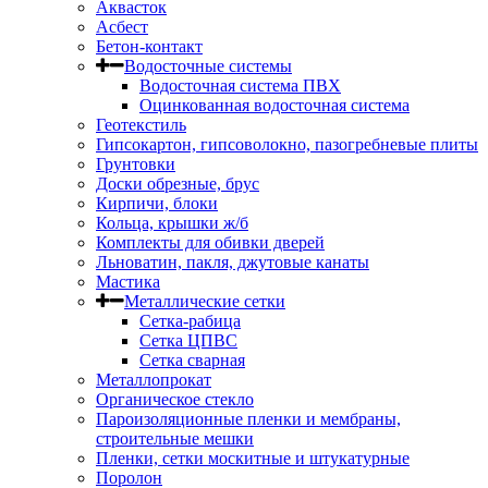
Аквасток
Асбест
Бетон-контакт
Водосточные системы
Водосточная система ПВХ
Оцинкованная водосточная система
Геотекстиль
Гипсокартон, гипсоволокно, пазогребневые плиты
Грунтовки
Доски обрезные, брус
Кирпичи, блоки
Кольца, крышки ж/б
Комплекты для обивки дверей
Льноватин, пакля, джутовые канаты
Мастика
Металлические сетки
Сетка-рабица
Сетка ЦПВС
Сетка сварная
Металлопрокат
Органическое стекло
Пароизоляционные пленки и мембраны,
строительные мешки
Пленки, сетки москитные и штукатурные
Поролон