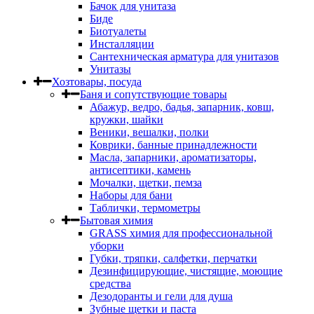
Бачок для унитаза
Биде
Биотуалеты
Инсталляции
Сантехническая арматура для унитазов
Унитазы
Хозтовары, посуда
Баня и сопутствующие товары
Абажур, ведро, бадья, запарник, ковш,
кружки, шайки
Веники, вешалки, полки
Коврики, банные принадлежности
Масла, запарники, ароматизаторы,
антисептики, камень
Мочалки, щетки, пемза
Наборы для бани
Таблички, термометры
Бытовая химия
GRASS химия для профессиональной
уборки
Губки, тряпки, салфетки, перчатки
Дезинфицирующие, чистящие, моющие
средства
Дезодоранты и гели для душа
Зубные щетки и паста