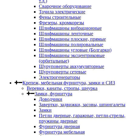
т.д.)
Сварочное оборудование
Точила электрические
Фены строительные
Фрезеры, кромкорезы
Шлифмашины вибрационные
Шлифмашины ленточные
Шлифмашины плоские, прямые
Шлифмашины полировальные
Шлифмашины угловые (Болгарки)
Шлифмашины эксцентриковые
(орбитальные)
Шуруповерты аккумуляторные
Шуруповерты сетевые
Электрогенераторы
Крепеж, мебельная фурнитура, замки и СИЗ
Веревки, канаты, стропы, шнурка
Замки, фурнитура
Доводчики
Завертки, задвижки, засовы, шпингалеты
Замки
Петли дверные, гаражные, петли-стрелы,
пружины дверные
Фурнитура дверная
Фурнитура мебельная