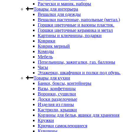
Расчески и маник. наборы
Товары для интерьера
Вешалки для одежды
Вешалки настенные, напольные (метал.)
Горшки цветочные и вазоны пластик.
Горшки цветочные керамика и метал
Картины и ключницы, подарки
Коврики
Коврик мерный
Комоды
Мебель
Пепельницы, зажигалки, газ. баллоны
Часы
Этажерки, шкафчики и полки под обувь.
Товары для кухни
Банки, боксы, контейнеры
Вазы, конфетницы
Воронки, сушилки
Доски разделочные
Изделия из глины
Кастрюли, крышки
Корзины для белья, ящики для хранения
Кружки
Крючки самоклеющиеся
Кувшины