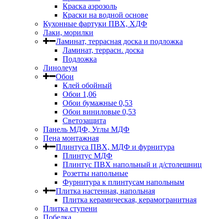
Краска аэрозоль
Краски на водной основе
Кухонные фартуки ПВХ, ХДФ
Лаки, морилки
Ламинат, террасная доска и подложка
Ламинат, террасн. доска
Подложка
Линолеум
Обои
Клей обойный
Обои 1,06
Обои бумажные 0,53
Обои виниловые 0,53
Светозащита
Панель МДФ, Углы МДФ
Пена монтажная
Плинтуса ПВХ, МДФ и фурнитура
Плинтус МДФ
Плинтус ПВХ напольный и д/столешниц
Розетты напольные
Фурнитура к плинтусам напольным
Плитка настенная, напольная
Плитка керамическая, керамогранитная
Плитка ступени
Побелка