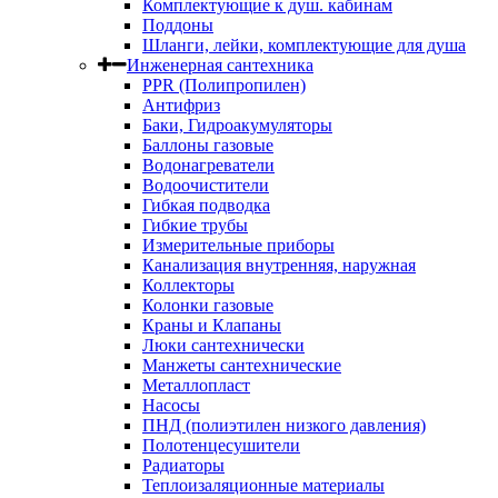
Комплектующие к душ. кабинам
Поддоны
Шланги, лейки, комплектующие для душа
Инженерная сантехника
PPR (Полипропилен)
Антифриз
Баки, Гидроакумуляторы
Баллоны газовые
Водонагреватели
Водоочистители
Гибкая подводка
Гибкие трубы
Измерительные приборы
Канализация внутренняя, наружная
Коллекторы
Колонки газовые
Краны и Клапаны
Люки сантехнически
Манжеты сантехнические
Металлопласт
Насосы
ПНД (полиэтилен низкого давления)
Полотенцесушители
Радиаторы
Теплоизаляционные материалы