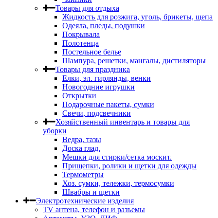
Товары для отдыха
Жидкость для розжига, уголь, брикеты, щепа
Одеяла, пледы, подушки
Покрывала
Полотенца
Постельное белье
Шампура, решетки, мангалы, дистиляторы
Товары для праздника
Елки, эл. гирлянды, венки
Новогодние игрушки
Открытки
Подарочные пакеты, сумки
Свечи, подсвечники
Хозяйственный инвентарь и товары для
уборки
Ведра, тазы
Доска глад.
Мешки для стирки/сетка москит.
Прищепки, ролики и щетки для одежды
Термометры
Хоз. сумки, тележки, термосумки
Швабры и щетки
Электротехнические изделия
TV aнтена, телефон и разъемы