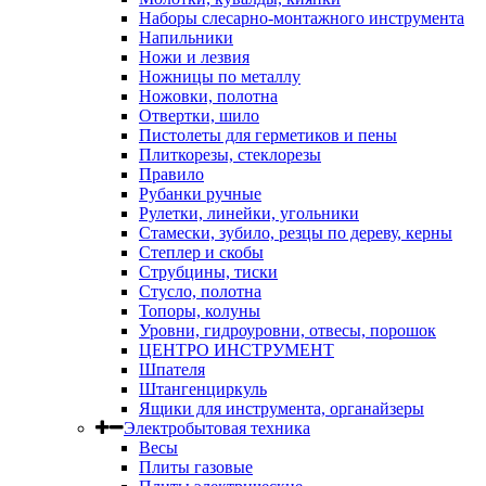
Наборы слесарно-монтажного инструмента
Напильники
Ножи и лезвия
Ножницы по металлу
Ножовки, полотна
Отвертки, шило
Пистолеты для герметиков и пены
Плиткорезы, стеклорезы
Правило
Рубанки ручные
Рулетки, линейки, угольники
Стамески, зубило, резцы по дереву, керны
Степлер и скобы
Струбцины, тиски
Стусло, полотна
Топоры, колуны
Уровни, гидроуровни, отвесы, порошок
ЦЕНТРО ИНСТРУМЕНТ
Шпателя
Штангенциркуль
Ящики для инструмента, органайзеры
Электробытовая техника
Весы
Плиты газовые