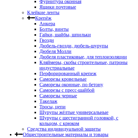
Фурнитура оконная
Ящики почтовые
Клейкие ленты
Крепёж
Анкера
Болты, винты
Гайки, шайбы, шпильки
Гвозди
Дюбель-гвозди, дюбель-шурупы
Дюбеля Молли
Дюбеля пластиковые, для теплоизоляции
Кляймеры, скобы строительные, патроны
индустриальные
Перфорированный крепеж
Саморезы кровельные
Саморезы оконные, по бетону
Саморезы с пресс-шайбой
Саморезы черные
Такелаж
Тросы, цепи
Шурупы жёлтые универсальные
Шурупы с шестигранной головкой, с
кольцом, с крюком
Средства индивидуальной защиты
Общестроительные материалы и товары