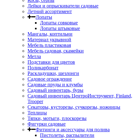
Косы, серпы
Лейки и опрыскиватели садовые
Летний ассортимент
Лопаты
Лопаты совковые
Лопаты штыковые
Мангалы, коптильни
Материал укрывной
Мебель пластиковая
Мебель садовая, скамейки
Метла
Подставки для цветов
Поликарбонат
Раскладушки, шезлонги
Садовое ограждение
Садовые пруды и клумбы
Садовый инвентарь, буры
Садовый инвентарь ЦентроИнструмент, Finland,
Trooper
Секаторы, кусторезы, сучкорезы, ножницы
Теплицы
Тяпки, мотыги, плоскорезы
Фигурки садовые
Фитинги и аксессуары для полива
Пистолеты, распылители