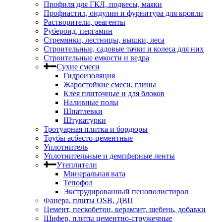
Профиля для ГКЛ, подвесы, маяки
Профнастил, ондулин и фурнитура для кровли
Растворители, реагенты
Рубероид, пергамин
Стремянки, лестницы, вышки, леса
Строительные, садовые тачки и колеса для них
Строительные емкости и ведра
Сухие смеси
Гидроизоляция
Жаростойкие смеси, глины
Клея плиточные и для блоков
Наливные полы
Шпатлевки
Штукатурки
Тротуарная плитка и бордюры
Трубы асбесто-цементные
Уплотнитель
Уплотнительные и демпферные ленты
Утеплители
Минеральная вата
Тепофол
Экструдированный пенополистирол
Фанера, плиты OSB, ДВП
Цемент, пескобетон, керамзит, щебень, добавки
Шифер, плиты цементно-стружечные