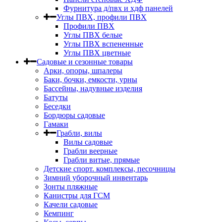
Фурнитура д/пвх и хдф панелей
Углы ПВХ, профили ПВХ
Профили ПВХ
Углы ПВХ белые
Углы ПВХ вспененные
Углы ПВХ цветные
Садовые и сезонные товары
Арки, опоры, шпалеры
Баки, бочки, емкости, урны
Бассейны, надувные изделия
Батуты
Беседки
Бордюры садовые
Гамаки
Грабли, вилы
Вилы садовые
Грабли веерные
Грабли витые, прямые
Детские спорт. комплексы, песочницы
Зимний уборочный инвентарь
Зонты пляжные
Канистры для ГСМ
Качели садовые
Кемпинг