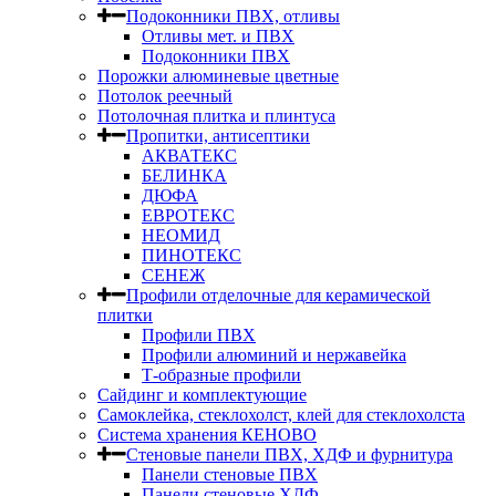
Подоконники ПВХ, отливы
Отливы мет. и ПВХ
Подоконники ПВХ
Порожки алюминевые цветные
Потолок реечный
Потолочная плитка и плинтуса
Пропитки, антисептики
АКВАТЕКС
БЕЛИНКА
ДЮФА
ЕВРОТЕКС
НЕОМИД
ПИНОТЕКС
СЕНЕЖ
Профили отделочные для керамической
плитки
Профили ПВХ
Профили алюминий и нержавейка
Т-образные профили
Сайдинг и комплектующие
Самоклейка, стеклохолст, клей для стеклохолста
Система хранения КЕНОВО
Стеновые панели ПВХ, ХДФ и фурнитура
Панели стеновые ПВХ
Панели стеновые ХДФ