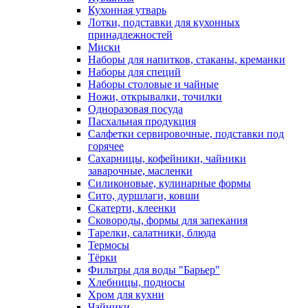
Кухонная утварь
Лотки, подставки для кухонных
принадлежностей
Миски
Наборы для напитков, стаканы, креманки
Наборы для специй
Наборы столовые и чайные
Ножи, открывалки, точилки
Одноразовая посуда
Пасхальная продукция
Салфетки сервировочные, подставки под
горячее
Сахарницы, кофейники, чайники
заварочные, масленки
Силиконовые, кулинарные формы
Сито, дуршлаги, ковши
Скатерти, клеенки
Сковороды, формы для запекания
Тарелки, салатники, блюда
Термосы
Тёрки
Фильтры для воды "Барьер"
Хлебницы, подносы
Хром для кухни
Чайники