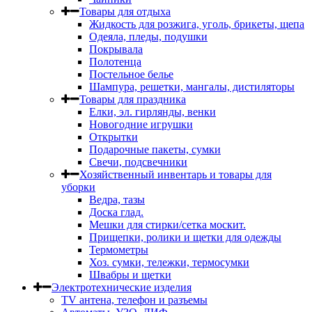
Товары для отдыха
Жидкость для розжига, уголь, брикеты, щепа
Одеяла, пледы, подушки
Покрывала
Полотенца
Постельное белье
Шампура, решетки, мангалы, дистиляторы
Товары для праздника
Елки, эл. гирлянды, венки
Новогодние игрушки
Открытки
Подарочные пакеты, сумки
Свечи, подсвечники
Хозяйственный инвентарь и товары для
уборки
Ведра, тазы
Доска глад.
Мешки для стирки/сетка москит.
Прищепки, ролики и щетки для одежды
Термометры
Хоз. сумки, тележки, термосумки
Швабры и щетки
Электротехнические изделия
TV aнтена, телефон и разъемы