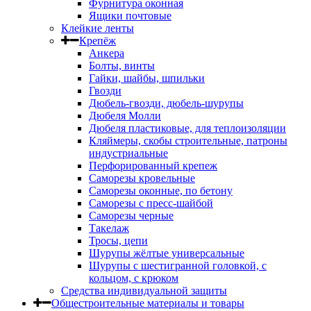
Фурнитура оконная
Ящики почтовые
Клейкие ленты
Крепёж
Анкера
Болты, винты
Гайки, шайбы, шпильки
Гвозди
Дюбель-гвозди, дюбель-шурупы
Дюбеля Молли
Дюбеля пластиковые, для теплоизоляции
Кляймеры, скобы строительные, патроны
индустриальные
Перфорированный крепеж
Саморезы кровельные
Саморезы оконные, по бетону
Саморезы с пресс-шайбой
Саморезы черные
Такелаж
Тросы, цепи
Шурупы жёлтые универсальные
Шурупы с шестигранной головкой, с
кольцом, с крюком
Средства индивидуальной защиты
Общестроительные материалы и товары