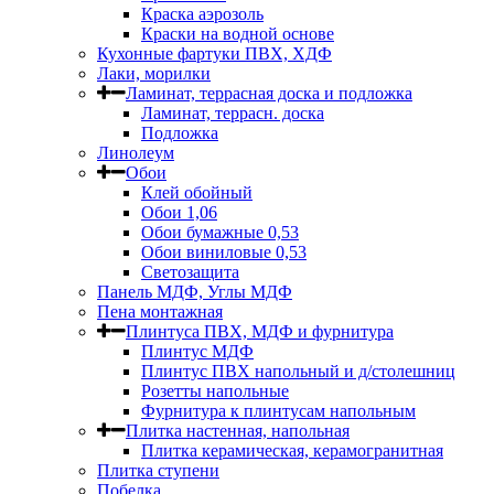
Краска аэрозоль
Краски на водной основе
Кухонные фартуки ПВХ, ХДФ
Лаки, морилки
Ламинат, террасная доска и подложка
Ламинат, террасн. доска
Подложка
Линолеум
Обои
Клей обойный
Обои 1,06
Обои бумажные 0,53
Обои виниловые 0,53
Светозащита
Панель МДФ, Углы МДФ
Пена монтажная
Плинтуса ПВХ, МДФ и фурнитура
Плинтус МДФ
Плинтус ПВХ напольный и д/столешниц
Розетты напольные
Фурнитура к плинтусам напольным
Плитка настенная, напольная
Плитка керамическая, керамогранитная
Плитка ступени
Побелка