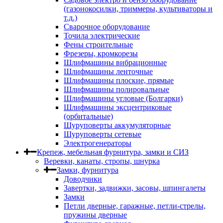
(газонокосилки, триммеры, культиваторы и
т.д.)
Сварочное оборудование
Точила электрические
Фены строительные
Фрезеры, кромкорезы
Шлифмашины вибрационные
Шлифмашины ленточные
Шлифмашины плоские, прямые
Шлифмашины полировальные
Шлифмашины угловые (Болгарки)
Шлифмашины эксцентриковые
(орбитальные)
Шуруповерты аккумуляторные
Шуруповерты сетевые
Электрогенераторы
Крепеж, мебельная фурнитура, замки и СИЗ
Веревки, канаты, стропы, шнурка
Замки, фурнитура
Доводчики
Завертки, задвижки, засовы, шпингалеты
Замки
Петли дверные, гаражные, петли-стрелы,
пружины дверные