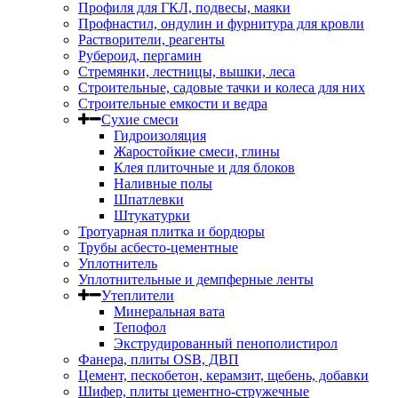
Профиля для ГКЛ, подвесы, маяки
Профнастил, ондулин и фурнитура для кровли
Растворители, реагенты
Рубероид, пергамин
Стремянки, лестницы, вышки, леса
Строительные, садовые тачки и колеса для них
Строительные емкости и ведра
Сухие смеси
Гидроизоляция
Жаростойкие смеси, глины
Клея плиточные и для блоков
Наливные полы
Шпатлевки
Штукатурки
Тротуарная плитка и бордюры
Трубы асбесто-цементные
Уплотнитель
Уплотнительные и демпферные ленты
Утеплители
Минеральная вата
Тепофол
Экструдированный пенополистирол
Фанера, плиты OSB, ДВП
Цемент, пескобетон, керамзит, щебень, добавки
Шифер, плиты цементно-стружечные