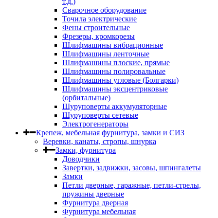
т.д.)
Сварочное оборудование
Точила электрические
Фены строительные
Фрезеры, кромкорезы
Шлифмашины вибрационные
Шлифмашины ленточные
Шлифмашины плоские, прямые
Шлифмашины полировальные
Шлифмашины угловые (Болгарки)
Шлифмашины эксцентриковые
(орбитальные)
Шуруповерты аккумуляторные
Шуруповерты сетевые
Электрогенераторы
Крепеж, мебельная фурнитура, замки и СИЗ
Веревки, канаты, стропы, шнурка
Замки, фурнитура
Доводчики
Завертки, задвижки, засовы, шпингалеты
Замки
Петли дверные, гаражные, петли-стрелы,
пружины дверные
Фурнитура дверная
Фурнитура мебельная