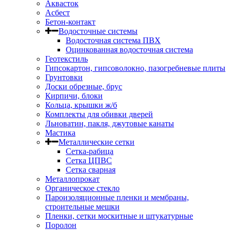
Аквасток
Асбест
Бетон-контакт
Водосточные системы
Водосточная система ПВХ
Оцинкованная водосточная система
Геотекстиль
Гипсокартон, гипсоволокно, пазогребневые плиты
Грунтовки
Доски обрезные, брус
Кирпичи, блоки
Кольца, крышки ж/б
Комплекты для обивки дверей
Льноватин, пакля, джутовые канаты
Мастика
Металлические сетки
Сетка-рабица
Сетка ЦПВС
Сетка сварная
Металлопрокат
Органическое стекло
Пароизоляционные пленки и мембраны,
строительные мешки
Пленки, сетки москитные и штукатурные
Поролон