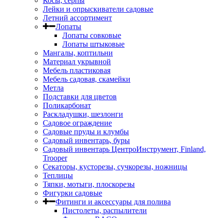
Косы, серпы
Лейки и опрыскиватели садовые
Летний ассортимент
Лопаты
Лопаты совковые
Лопаты штыковые
Мангалы, коптильни
Материал укрывной
Мебель пластиковая
Мебель садовая, скамейки
Метла
Подставки для цветов
Поликарбонат
Раскладушки, шезлонги
Садовое ограждение
Садовые пруды и клумбы
Садовый инвентарь, буры
Садовый инвентарь ЦентроИнструмент, Finland,
Trooper
Секаторы, кусторезы, сучкорезы, ножницы
Теплицы
Тяпки, мотыги, плоскорезы
Фигурки садовые
Фитинги и аксессуары для полива
Пистолеты, распылители