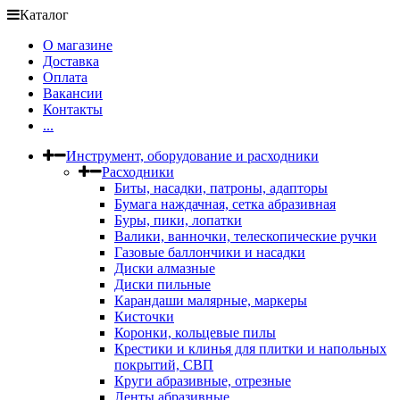
Каталог
О магазине
Доставка
Оплата
Вакансии
Контакты
...
Инструмент, оборудование и расходники
Расходники
Биты, насадки, патроны, адапторы
Бумага наждачная, сетка абразивная
Буры, пики, лопатки
Валики, ванночки, телескопические ручки
Газовые баллончики и насадки
Диски алмазные
Диски пильные
Карандаши малярные, маркеры
Кисточки
Коронки, кольцевые пилы
Крестики и клинья для плитки и напольных
покрытий, СВП
Круги абразивные, отрезные
Ленты абразивные