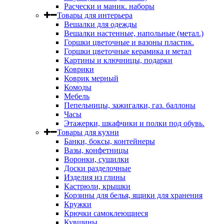
Расчески и маник. наборы
Товары для интерьера
Вешалки для одежды
Вешалки настенные, напольные (метал.)
Горшки цветочные и вазоны пластик.
Горшки цветочные керамика и метал
Картины и ключницы, подарки
Коврики
Коврик мерный
Комоды
Мебель
Пепельницы, зажигалки, газ. баллоны
Часы
Этажерки, шкафчики и полки под обувь.
Товары для кухни
Банки, боксы, контейнеры
Вазы, конфетницы
Воронки, сушилки
Доски разделочные
Изделия из глины
Кастрюли, крышки
Корзины для белья, ящики для хранения
Кружки
Крючки самоклеющиеся
Кувшины