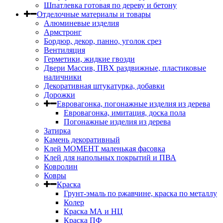
Шпатлевка готовая по дереву и бетону
Отделочные материалы и товары
Алюминевые изделия
Армстронг
Бордюр, декор, панно, уголок срез
Вентиляция
Герметики, жидкие гвозди
Двери Массив, ПВХ раздвижные, пластиковые
наличники
Декоративная штукатурка, добавки
Дорожки
Евровагонка, погонажные изделия из дерева
Евровагонка, имитация, доска пола
Погонажные изделия из дерева
Затирка
Камень декоративный
Клей МОМЕНТ маленькая фасовка
Клей для напольных покрытий и ПВА
Ковролин
Ковры
Краска
Грунт-эмаль по ржавчине, краска по металлу
Колер
Краска МА и НЦ
Краска ПФ