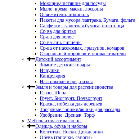
Моющие,чистящие для посуды
Мыло, крема, маски, лосьоны
Освежители, полироль
Пакеты для мусора /завтрака. Бумага, фольга
Салфетки, туалетная бумага, полотенца
Ср-ва для бритья
Ср-ва для волос
Ср-ва лич. гигиены
Ср-ва от насекомых, грызунов, комаров
Стиральный порошок и ополаскиватели
Детский ассортимент
Зимние детские товары
Игрушки
Канцелярия
Настольные игры, пазлы
Земля и товары для растениеводства
Газон. Щепа
Грунт. Биогрунт. Почвогрунт
Краска, побелка для деревьев
Торфяные горшки/ящики для рассады
Удобрение. Дренаж. Торф
Мебель из массива сосны
Одежда, обувь и наборы
Колготки. Носки. Дождевики
Обувь (тапочки, сапоги)