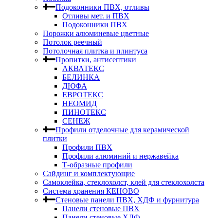
Подоконники ПВХ, отливы
Отливы мет. и ПВХ
Подоконники ПВХ
Порожки алюминевые цветные
Потолок реечный
Потолочная плитка и плинтуса
Пропитки, антисептики
АКВАТЕКС
БЕЛИНКА
ДЮФА
ЕВРОТЕКС
НЕОМИД
ПИНОТЕКС
СЕНЕЖ
Профили отделочные для керамической
плитки
Профили ПВХ
Профили алюминий и нержавейка
Т-образные профили
Сайдинг и комплектующие
Самоклейка, стеклохолст, клей для стеклохолста
Система хранения КЕНОВО
Стеновые панели ПВХ, ХДФ и фурнитура
Панели стеновые ПВХ
Панели стеновые ХДФ