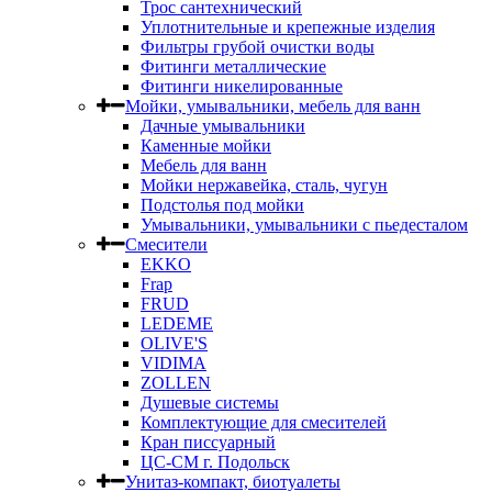
Трос сантехнический
Уплотнительные и крепежные изделия
Фильтры грубой очистки воды
Фитинги металлические
Фитинги никелированные
Мойки, умывальники, мебель для ванн
Дачные умывальники
Каменные мойки
Мебель для ванн
Мойки нержавейка, сталь, чугун
Подстолья под мойки
Умывальники, умывальники с пьедесталом
Смесители
EKKO
Frap
FRUD
LEDEME
OLIVE'S
VIDIMA
ZOLLEN
Душевые системы
Комплектующие для смесителей
Кран писсуарный
ЦС-СМ г. Подольск
Унитаз-компакт, биотуалеты