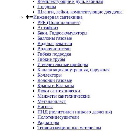
Комплектующие к душ. кабинам
Поддоны
Шланги, лейки, комплектующие для душа
Инженерная сантехника
PPR (Полипропилен)
Антифриз
Баки, Гидроакумуляторы
Баллоны газовые
Водонагреватели
Водоочистители
Гибкая подводка
Гибкие трубы
Измерительные приборы
Канализация внутренняя, наружная
Коллекторы
Колонки газовые
Краны и Клапаны
Люки сантехнически
Манжеты сантехнические
Металлопласт
Насосы
ПНД (полиэтилен низкого давления)
Полотенцесушители
Радиаторы
Теплоизаляционные материалы