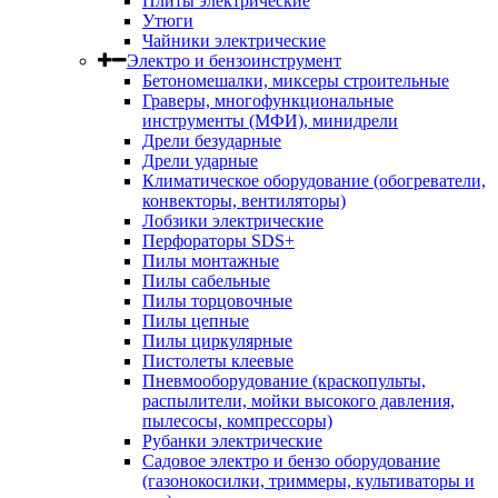
Плиты электрические
Утюги
Чайники электрические
Электро и бензоинструмент
Бетономешалки, миксеры строительные
Граверы, многофункциональные
инструменты (МФИ), минидрели
Дрели безударные
Дрели ударные
Климатическое оборудование (обогреватели,
конвекторы, вентиляторы)
Лобзики электрические
Перфораторы SDS+
Пилы монтажные
Пилы сабельные
Пилы торцовочные
Пилы цепные
Пилы циркулярные
Пистолеты клеевые
Пневмооборудование (краскопульты,
распылители, мойки высокого давления,
пылесосы, компрессоры)
Рубанки электрические
Садовое электро и бензо оборудование
(газонокосилки, триммеры, культиваторы и