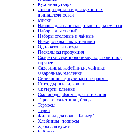
Кухонная утварь
Лотки, подставки для кухонных
принадлежностей
Миски
Наборы для напитков, стаканы, креманки
Наборы для специй
Наборы столовые и чайные
Ножи, открывалки, точилки
Одноразовая посуда
Пасхальная продукция
Салфетки сервировочные, подставки под
горячее
Сахарницы, кофейники, чайники
заварочные, масленки
Силиконовые, кулинарные формы
Сито, дуршлаги, ковши
Скатерти, клеенки
Сковороды, формы для запекания
Тарелки, салатники, блюда
Термосы
Тёрки
Фильтры для воды "Барьер"
Хлебницы, подносы
Хром для кухни
Чайники