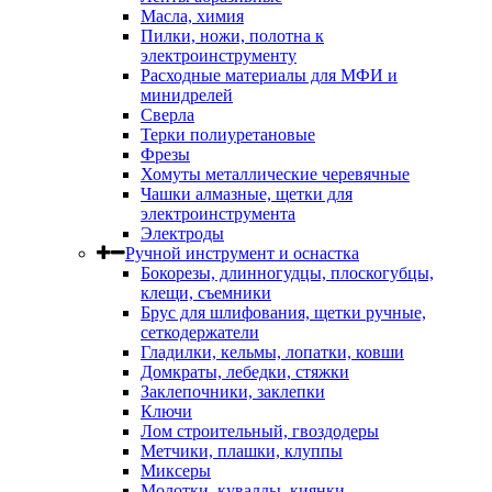
Масла, химия
Пилки, ножи, полотна к
электроинструменту
Расходные материалы для МФИ и
минидрелей
Сверла
Терки полиуретановые
Фрезы
Хомуты металлические черевячные
Чашки алмазные, щетки для
электроинструмента
Электроды
Ручной инструмент и оснастка
Бокорезы, длинногудцы, плоскогубцы,
клещи, съемники
Брус для шлифования, щетки ручные,
сеткодержатели
Гладилки, кельмы, лопатки, ковши
Домкраты, лебедки, стяжки
Заклепочники, заклепки
Ключи
Лом строительный, гвоздодеры
Метчики, плашки, клуппы
Миксеры
Молотки, кувалды, киянки