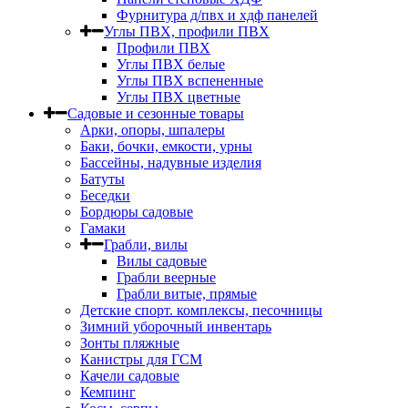
Фурнитура д/пвх и хдф панелей
Углы ПВХ, профили ПВХ
Профили ПВХ
Углы ПВХ белые
Углы ПВХ вспененные
Углы ПВХ цветные
Садовые и сезонные товары
Арки, опоры, шпалеры
Баки, бочки, емкости, урны
Бассейны, надувные изделия
Батуты
Беседки
Бордюры садовые
Гамаки
Грабли, вилы
Вилы садовые
Грабли веерные
Грабли витые, прямые
Детские спорт. комплексы, песочницы
Зимний уборочный инвентарь
Зонты пляжные
Канистры для ГСМ
Качели садовые
Кемпинг