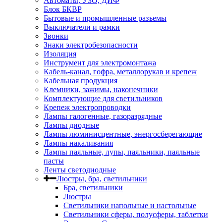
Автоматы, УЗО, ДИФ
Блок БКВР
Бытовые и промышленные разъемы
Выключатели и рамки
Звонки
Знаки электробезопасности
Изоляция
Инструмент для электромонтажа
Кабель-канал, гофра, металлорукав и крепеж
Кабельная продукция
Клемники, зажимы, наконечники
Комплектующие для светильников
Крепеж электропроводки
Лампы галогенные, газоразрядные
Лампы диодные
Лампы люминисцентные, энергосберегающие
Лампы накаливания
Лампы паяльные, лупы, паяльники, паяльные
пасты
Ленты светодиодные
Люстры, бра, светильники
Бра, светильники
Люстры
Светильники напольные и настольные
Светильники сферы, полусферы, таблетки