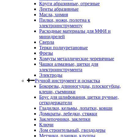
Круги абразивные, отрезные
Ленты абразивные
Масла, химия
Пилки, ножи, полотна к
электроинструменту
Расходные материалы для МФИ и
минидрелей
Сверла
Терки полиуретановые
Фрезы
Хомуты металлические черевячные
Чашки алмазные, щетки для
электроинструмента
Электроды
Ручной инструмент и оснастка
Бокорезы, длинногудцы, плоскогубцы,
клещи, съемники
Брус для шлифования, щетки ручные,
сеткодержатели
Гладилки, кельмы, лопатки, ковши
Домкраты, лебедки, стяжки
Заклепочники, заклепки
Ключи
Лом строительный, гвоздодеры
Метчики, плашки, клуппы