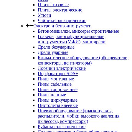
Плиты газовые
Плиты электрические
Утюги
Чайники электрические
Электро и бензоинструмент
Бетономешалки, миксеры строительные
Граверы, многофункциональные
инструменты (МФИ), минидрели
Дрели безударные
Дрели ударные
Климатическое оборудование (обогреватели,
конвекторы, вентиляторы)
Лобзики электрические
Перфораторы SDS+
Пилы монтажные
Пилы сабельные
Пилы торцовочные
Пилы цепные
Пилы циркулярные
Пистолеты клеевые
Пневмооборудование (краскопульты,
распылители, мойки высокого давления,
пылесосы, компрессоры)
Рубанки электрические
Садовое электро и бензо оборудование