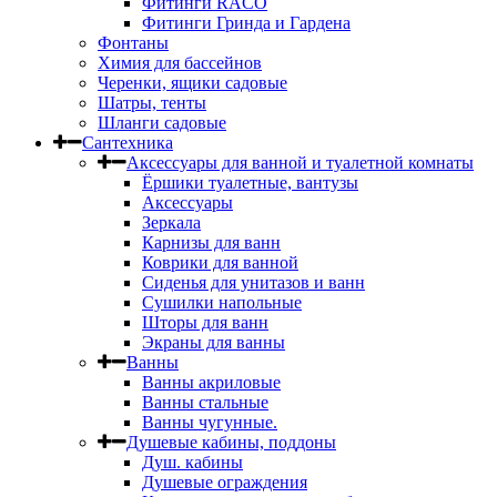
Фитинги RACO
Фитинги Гринда и Гардена
Фонтаны
Химия для бассейнов
Черенки, ящики садовые
Шатры, тенты
Шланги садовые
Сантехника
Аксессуары для ванной и туалетной комнаты
Ёршики туалетные, вантузы
Аксессуары
Зеркала
Карнизы для ванн
Коврики для ванной
Сиденья для унитазов и ванн
Сушилки напольные
Шторы для ванн
Экраны для ванны
Ванны
Ванны акриловые
Ванны стальные
Ванны чугунные.
Душевые кабины, поддоны
Душ. кабины
Душевые ограждения