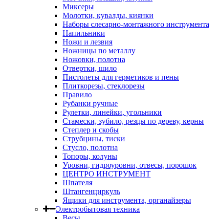
Миксеры
Молотки, кувалды, киянки
Наборы слесарно-монтажного инструмента
Напильники
Ножи и лезвия
Ножницы по металлу
Ножовки, полотна
Отвертки, шило
Пистолеты для герметиков и пены
Плиткорезы, стеклорезы
Правило
Рубанки ручные
Рулетки, линейки, угольники
Стамески, зубило, резцы по дереву, керны
Степлер и скобы
Струбцины, тиски
Стусло, полотна
Топоры, колуны
Уровни, гидроуровни, отвесы, порошок
ЦЕНТРО ИНСТРУМЕНТ
Шпателя
Штангенциркуль
Ящики для инструмента, органайзеры
Электробытовая техника
Весы