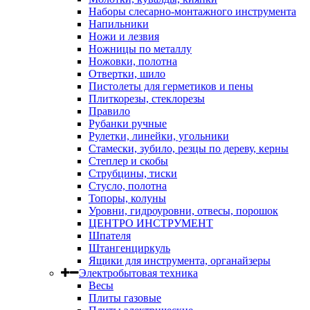
Наборы слесарно-монтажного инструмента
Напильники
Ножи и лезвия
Ножницы по металлу
Ножовки, полотна
Отвертки, шило
Пистолеты для герметиков и пены
Плиткорезы, стеклорезы
Правило
Рубанки ручные
Рулетки, линейки, угольники
Стамески, зубило, резцы по дереву, керны
Степлер и скобы
Струбцины, тиски
Стусло, полотна
Топоры, колуны
Уровни, гидроуровни, отвесы, порошок
ЦЕНТРО ИНСТРУМЕНТ
Шпателя
Штангенциркуль
Ящики для инструмента, органайзеры
Электробытовая техника
Весы
Плиты газовые