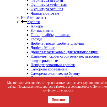
Фурнитура дверная
Фурнитура мебельная
Фурнитура оконная
Ящики почтовые
Клейкие ленты
Крепёж
Анкера
Болты, винты
Гайки, шайбы, шпильки
Гвозди
Дюбель-гвозди, дюбель-шурупы
Дюбеля Молли
Дюбеля пластиковые, для теплоизоляции
Кляймеры, скобы строительные, патроны
индустриальные
Перфорированный крепеж
Саморезы кровельные
Саморезы оконные, по бетону
Саморезы с пресс-шайбой
Саморезы черные
Мы используем cookies и персональные данные для улучшения рабо
Такелаж
сайта. Продолжая пользоваться сайтом, вы соглашаетесь с
Политико
Тросы, цепи
конфиденциальности
.
Шурупы жёлтые универсальные
Шурупы с шестигранной головкой, с
Понятно
кольцом, с крюком