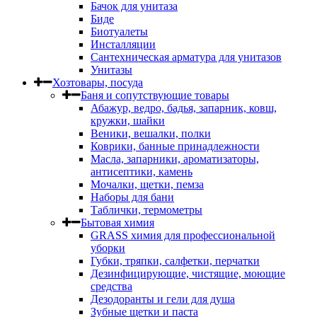
Бачок для унитаза
Биде
Биотуалеты
Инсталляции
Сантехническая арматура для унитазов
Унитазы
Хозтовары, посуда
Баня и сопутствующие товары
Абажур, ведро, бадья, запарник, ковш,
кружки, шайки
Веники, вешалки, полки
Коврики, банные принадлежности
Масла, запарники, ароматизаторы,
антисептики, камень
Мочалки, щетки, пемза
Наборы для бани
Таблички, термометры
Бытовая химия
GRASS химия для профессиональной
уборки
Губки, тряпки, салфетки, перчатки
Дезинфицирующие, чистящие, моющие
средства
Дезодоранты и гели для душа
Зубные щетки и паста