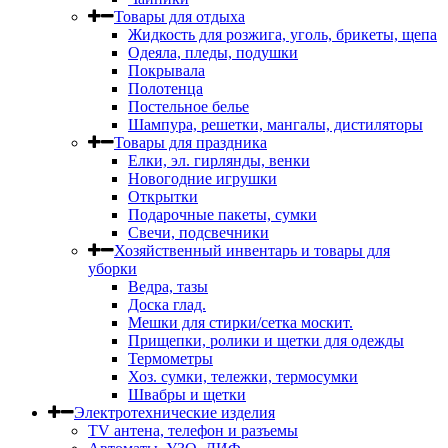
Товары для отдыха
Жидкость для розжига, уголь, брикеты, щепа
Одеяла, пледы, подушки
Покрывала
Полотенца
Постельное белье
Шампура, решетки, мангалы, дистиляторы
Товары для праздника
Елки, эл. гирлянды, венки
Новогодние игрушки
Открытки
Подарочные пакеты, сумки
Свечи, подсвечники
Хозяйственный инвентарь и товары для
уборки
Ведра, тазы
Доска глад.
Мешки для стирки/сетка москит.
Прищепки, ролики и щетки для одежды
Термометры
Хоз. сумки, тележки, термосумки
Швабры и щетки
Электротехнические изделия
TV aнтена, телефон и разъемы