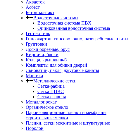
Аквасток
Асбест
Бетон-контакт
Водосточные системы
Водосточная система ПВХ
Оцинкованная водосточная система
Геотекстиль
Гипсокартон, гипсоволокно, пазогребневые плиты
Грунтовки
Доски обрезные, брус
Кирпичи, блоки
Кольца, крышки ж/б
Комплекты для обивки дверей
Льноватин, пакля, джутовые канаты
Мастика
Металлические сетки
Сетка-рабица
Сетка ЦПВС
Сетка сварная
Металлопрокат
Органическое стекло
Пароизоляционные пленки и мембраны,
строительные мешки
Пленки, сетки москитные и штукатурные
Поролон