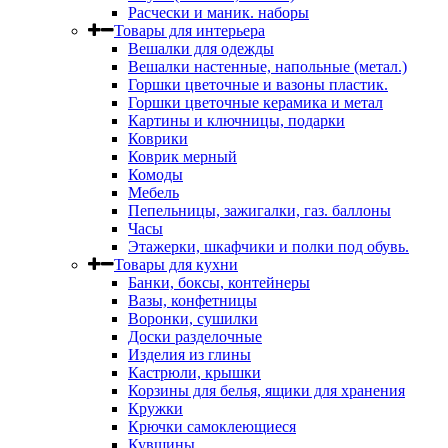
Расчески и маник. наборы
Товары для интерьера
Вешалки для одежды
Вешалки настенные, напольные (метал.)
Горшки цветочные и вазоны пластик.
Горшки цветочные керамика и метал
Картины и ключницы, подарки
Коврики
Коврик мерный
Комоды
Мебель
Пепельницы, зажигалки, газ. баллоны
Часы
Этажерки, шкафчики и полки под обувь.
Товары для кухни
Банки, боксы, контейнеры
Вазы, конфетницы
Воронки, сушилки
Доски разделочные
Изделия из глины
Кастрюли, крышки
Корзины для белья, ящики для хранения
Кружки
Крючки самоклеющиеся
Кувшины