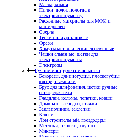
Масла, химия
Пилки, ножи, полотна к
электроинструменту
Расходные материалы для МФИ и
минидрелей
Сверла
Терки полиуретановые
Фрезы
Хомуты металлические черевячные
Чашки алмазные, щетки для
электроинструмента
Электроды
Ручной инструмент и оснастка
Бокорезы, длинногудцы, плоскогубцы,
клещи, съемники
Брус для шлифования, щетки ручные,
сеткодержатели
Гладилки, кельмы, лопатки, ковши
Домкраты, лебедки, стяжки
Заклепочники, заклепки
Ключи
Лом строительный, гвоздодеры
Метчики, плашки, клуппы
Миксеры
Молотки, кувалды, киянки