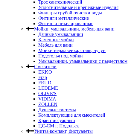
Трос сантехнический
Уплотнительные и крепежные изделия
Фильтры грубой очистки воды
Фитинги металлические
Фитинги никелированные
Мойки, умывальники, мебель для ванн
Дачные умывальники
Каменные мойки
Мебель для ванн
Мойки нержавейка, сталь, чугун
Подстолья под мойки
Умывальники, умывальники с пьедесталом
Смесители
EKKO
Frap
FRUD
LEDEME
OLIVE'S
VIDIMA
ZOLLEN
Душевые системы
Комплектующие для смесителей
Кран писсуарный
ЦС-СМ г. Подольск
Унитаз-компакт, биотуалеты