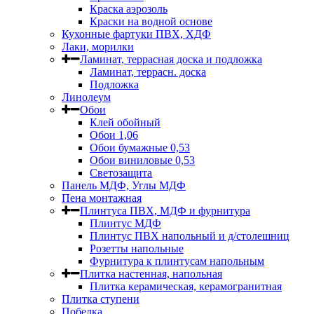
Краска аэрозоль
Краски на водной основе
Кухонные фартуки ПВХ, ХДФ
Лаки, морилки
Ламинат, террасная доска и подложка
Ламинат, террасн. доска
Подложка
Линолеум
Обои
Клей обойный
Обои 1,06
Обои бумажные 0,53
Обои виниловые 0,53
Светозащита
Панель МДФ, Углы МДФ
Пена монтажная
Плинтуса ПВХ, МДФ и фурнитура
Плинтус МДФ
Плинтус ПВХ напольный и д/столешниц
Розетты напольные
Фурнитура к плинтусам напольным
Плитка настенная, напольная
Плитка керамическая, керамогранитная
Плитка ступени
Побелка