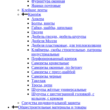
Фурнитура оконная
Ящики почтовые
Клейкие ленты
Крепёж
Анкера
Болты, винты
Гайки, шайбы, шпильки
Гвозди
Дюбель-гвозди, дюбель-шурупы
Дюбеля Молли
Дюбеля пластиковые, для теплоизоляции
Кляймеры, скобы строительные, патроны
индустриальные
Перфорированный крепеж
Саморезы кровельные
Саморезы оконные, по бетону
Саморезы с пресс-шайбой
Саморезы черные
Такелаж
Тросы, цепи
Шурупы жёлтые универсальные
Шурупы с шестигранной головкой, с
кольцом, с крюком
Средства индивидуальной защиты
Общестроительные материалы и товары