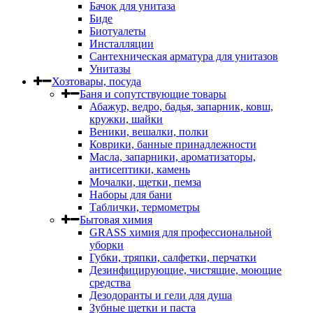
Бачок для унитаза
Биде
Биотуалеты
Инсталляции
Сантехническая арматура для унитазов
Унитазы
Хозтовары, посуда
Баня и сопутствующие товары
Абажур, ведро, бадья, запарник, ковш,
кружки, шайки
Веники, вешалки, полки
Коврики, банные принадлежности
Масла, запарники, ароматизаторы,
антисептики, камень
Мочалки, щетки, пемза
Наборы для бани
Таблички, термометры
Бытовая химия
GRASS химия для профессиональной
уборки
Губки, тряпки, салфетки, перчатки
Дезинфицирующие, чистящие, моющие
средства
Дезодоранты и гели для душа
Зубные щетки и паста