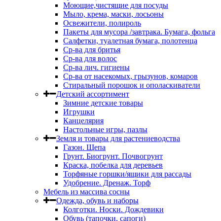
Моющие,чистящие для посуды
Мыло, крема, маски, лосьоны
Освежители, полироль
Пакеты для мусора /завтрака. Бумага, фольга
Салфетки, туалетная бумага, полотенца
Ср-ва для бритья
Ср-ва для волос
Ср-ва лич. гигиены
Ср-ва от насекомых, грызунов, комаров
Стиральный порошок и ополаскиватели
Детский ассортимент
Зимние детские товары
Игрушки
Канцелярия
Настольные игры, пазлы
Земля и товары для растениеводства
Газон. Щепа
Грунт. Биогрунт. Почвогрунт
Краска, побелка для деревьев
Торфяные горшки/ящики для рассады
Удобрение. Дренаж. Торф
Мебель из массива сосны
Одежда, обувь и наборы
Колготки. Носки. Дождевики
Обувь (тапочки, сапоги)