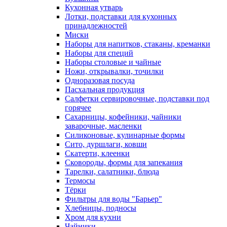
Кухонная утварь
Лотки, подставки для кухонных
принадлежностей
Миски
Наборы для напитков, стаканы, креманки
Наборы для специй
Наборы столовые и чайные
Ножи, открывалки, точилки
Одноразовая посуда
Пасхальная продукция
Салфетки сервировочные, подставки под
горячее
Сахарницы, кофейники, чайники
заварочные, масленки
Силиконовые, кулинарные формы
Сито, дуршлаги, ковши
Скатерти, клеенки
Сковороды, формы для запекания
Тарелки, салатники, блюда
Термосы
Тёрки
Фильтры для воды "Барьер"
Хлебницы, подносы
Хром для кухни
Чайники