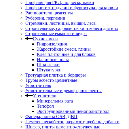
Профиля для ГКЛ, подвесы, маяки
Профнастил, ондулин и фурнитура для кровли
Растворители, реагенты
Рубероид, пергамин
Стремянки, лестницы, вышки, леса
Строительные, садовые тачки и колеса для них
Строительные емкости и ведра
Сухие смеси
Гидроизоляция
Жаростойкие смеси, глины
Клея плиточные и для блоков
Наливные полы
Шпатлевки
Штукатурки
Тротуарная плитка и бордюры
Трубы асбесто-цементные
Уплотнитель
Уплотнительные и демпферные ленты
Утеплители
Минеральная вата
Тепофол
Экструдированный пенополистирол
Фанера, плиты OSB, ДВП
Цемент, пескобетон, керамзит, щебень, добавки
Шифер, плиты цементно-стружечные