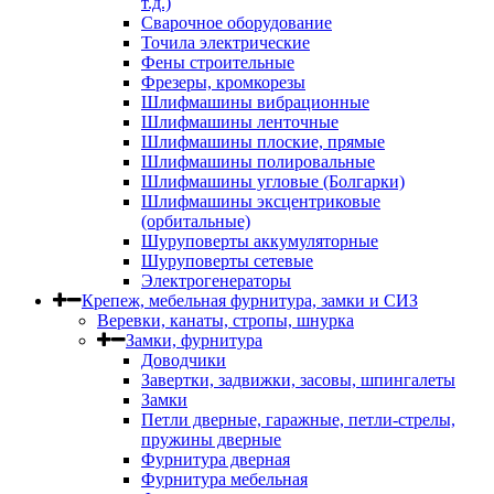
т.д.)
Сварочное оборудование
Точила электрические
Фены строительные
Фрезеры, кромкорезы
Шлифмашины вибрационные
Шлифмашины ленточные
Шлифмашины плоские, прямые
Шлифмашины полировальные
Шлифмашины угловые (Болгарки)
Шлифмашины эксцентриковые
(орбитальные)
Шуруповерты аккумуляторные
Шуруповерты сетевые
Электрогенераторы
Крепеж, мебельная фурнитура, замки и СИЗ
Веревки, канаты, стропы, шнурка
Замки, фурнитура
Доводчики
Завертки, задвижки, засовы, шпингалеты
Замки
Петли дверные, гаражные, петли-стрелы,
пружины дверные
Фурнитура дверная
Фурнитура мебельная