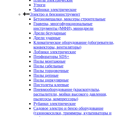
Плиты электрические
Утюги
Чайники электрические
Электро и бензоинструмент
Бетономешалки, миксеры строительные
Граверы, многофункциональные
инструменты (МФИ), минидрели
Дрели безударные
Дрели ударные
Климатическое оборудование (обогреватели,
конвекторы, вентиляторы)
Лобзики электрические
Перфораторы SDS+
Пилы монтажные
Пилы сабельные
Пилы торцовочные
Пилы цепные
Пилы циркулярные
Пистолеты клеевые
Пневмооборудование (краскопульты,
распылители, мойки высокого давления,
пылесосы, компрессоры)
Рубанки электрические
Садовое электро и бензо оборудование
(газонокосилки, триммеры, культиваторы и