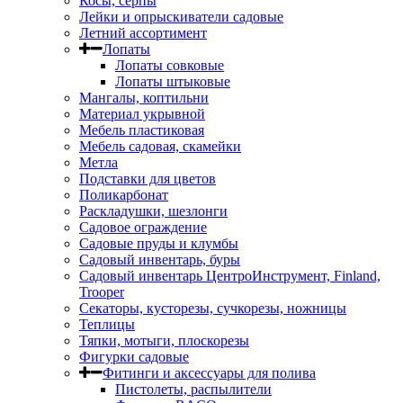
Косы, серпы
Лейки и опрыскиватели садовые
Летний ассортимент
Лопаты
Лопаты совковые
Лопаты штыковые
Мангалы, коптильни
Материал укрывной
Мебель пластиковая
Мебель садовая, скамейки
Метла
Подставки для цветов
Поликарбонат
Раскладушки, шезлонги
Садовое ограждение
Садовые пруды и клумбы
Садовый инвентарь, буры
Садовый инвентарь ЦентроИнструмент, Finland,
Trooper
Секаторы, кусторезы, сучкорезы, ножницы
Теплицы
Тяпки, мотыги, плоскорезы
Фигурки садовые
Фитинги и аксессуары для полива
Пистолеты, распылители