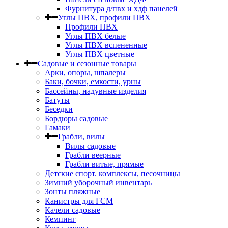
Фурнитура д/пвх и хдф панелей
Углы ПВХ, профили ПВХ
Профили ПВХ
Углы ПВХ белые
Углы ПВХ вспененные
Углы ПВХ цветные
Садовые и сезонные товары
Арки, опоры, шпалеры
Баки, бочки, емкости, урны
Бассейны, надувные изделия
Батуты
Беседки
Бордюры садовые
Гамаки
Грабли, вилы
Вилы садовые
Грабли веерные
Грабли витые, прямые
Детские спорт. комплексы, песочницы
Зимний уборочный инвентарь
Зонты пляжные
Канистры для ГСМ
Качели садовые
Кемпинг