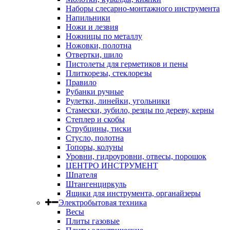
Наборы слесарно-монтажного инструмента
Напильники
Ножи и лезвия
Ножницы по металлу
Ножовки, полотна
Отвертки, шило
Пистолеты для герметиков и пены
Плиткорезы, стеклорезы
Правило
Рубанки ручные
Рулетки, линейки, угольники
Стамески, зубило, резцы по дереву, керны
Степлер и скобы
Струбцины, тиски
Стусло, полотна
Топоры, колуны
Уровни, гидроуровни, отвесы, порошок
ЦЕНТРО ИНСТРУМЕНТ
Шпателя
Штангенциркуль
Ящики для инструмента, органайзеры
Электробытовая техника
Весы
Плиты газовые