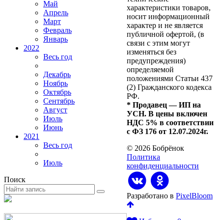
Май
характеристики товаров,
Апрель
носит информационный
Март
характер и не является
Февраль
публичной офертой, (в
Январь
связи с этим могут
2022
изменяться без
Весь год
предупреждения)
определяемой
Декабрь
положениями Статьи 437
Ноябрь
(2) Гражданского кодекса
Октябрь
РФ.
Сентябрь
* Продавец — ИП на
Август
УСН. В цены включен
Июль
НДС 5% в соответствии
Июнь
с ФЗ 176 от 12.07.2024г.
2021
Весь год
© 2026 Бобрёнок
Политика
Июль
конфиденциальности
Поиск
Разработано в
PixelBloom