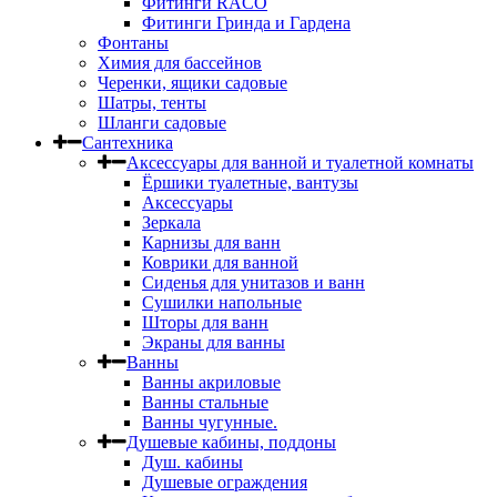
Фитинги RACO
Фитинги Гринда и Гардена
Фонтаны
Химия для бассейнов
Черенки, ящики садовые
Шатры, тенты
Шланги садовые
Сантехника
Аксессуары для ванной и туалетной комнаты
Ёршики туалетные, вантузы
Аксессуары
Зеркала
Карнизы для ванн
Коврики для ванной
Сиденья для унитазов и ванн
Сушилки напольные
Шторы для ванн
Экраны для ванны
Ванны
Ванны акриловые
Ванны стальные
Ванны чугунные.
Душевые кабины, поддоны
Душ. кабины
Душевые ограждения