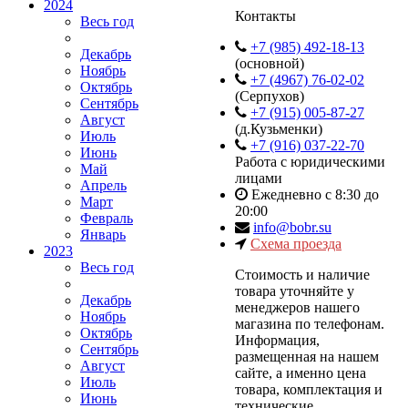
2024
Контакты
Весь год
+7 (985) 492-18-13
Декабрь
(основной)
Ноябрь
+7 (4967) 76-02-02
Октябрь
(Серпухов)
Сентябрь
+7 (915) 005-87-27
Август
(д.Кузьменки)
Июль
+7 (916) 037-22-70
Июнь
Работа с юридическими
Май
лицами
Апрель
Ежедневно с 8:30 до
Март
20:00
Февраль
info@bobr.su
Январь
Схема проезда
2023
Весь год
Cтоимость и наличие
товара уточняйте у
Декабрь
менеджеров нашего
Ноябрь
магазина по телефонам.
Октябрь
Информация,
Сентябрь
размещенная на нашем
Август
сайте, а именно цена
Июль
товара, комплектация и
Июнь
технические