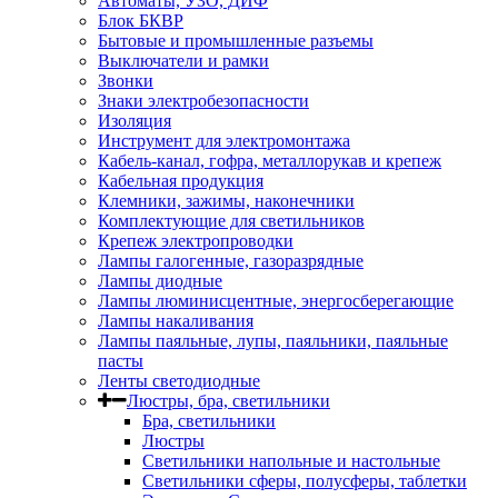
Автоматы, УЗО, ДИФ
Блок БКВР
Бытовые и промышленные разъемы
Выключатели и рамки
Звонки
Знаки электробезопасности
Изоляция
Инструмент для электромонтажа
Кабель-канал, гофра, металлорукав и крепеж
Кабельная продукция
Клемники, зажимы, наконечники
Комплектующие для светильников
Крепеж электропроводки
Лампы галогенные, газоразрядные
Лампы диодные
Лампы люминисцентные, энергосберегающие
Лампы накаливания
Лампы паяльные, лупы, паяльники, паяльные
пасты
Ленты светодиодные
Люстры, бра, светильники
Бра, светильники
Люстры
Светильники напольные и настольные
Светильники сферы, полусферы, таблетки