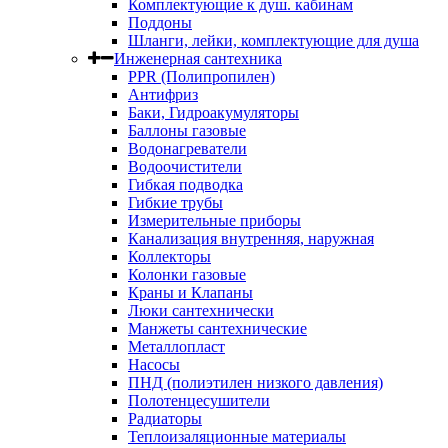
Комплектующие к душ. кабинам
Поддоны
Шланги, лейки, комплектующие для душа
Инженерная сантехника
PPR (Полипропилен)
Антифриз
Баки, Гидроакумуляторы
Баллоны газовые
Водонагреватели
Водоочистители
Гибкая подводка
Гибкие трубы
Измерительные приборы
Канализация внутренняя, наружная
Коллекторы
Колонки газовые
Краны и Клапаны
Люки сантехнически
Манжеты сантехнические
Металлопласт
Насосы
ПНД (полиэтилен низкого давления)
Полотенцесушители
Радиаторы
Теплоизаляционные материалы