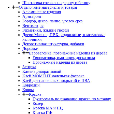
Шпатлевка готовая по дереву и бетону
Отделочные материалы и товары
Алюминевые изделия
Армстронг
Бордюр, декор, панно, уголок срез
Вентиляция
Герметики, жидкие гвозди
Двери Массив, ПВХ раздвижные, пластиковые
наличники
Декоративная штукатурка, добавки
Дорожки
Евровагонка, погонажные изделия из дерева
Евровагонка, имитация, доска пола
Погонажные изделия из дерева
Затирка
Камень декоративный
Клей МОМЕНТ маленькая фасовка
Клей для напольных покрытий и ПВА
Ковролин
Ковры
Краска
Грунт-эмаль по ржавчине, краска по металлу
Колер
Краска МА и НЦ
Краска ПФ