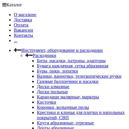
Каталог
О магазине
Доставка
Оплата
Вакансии
Контакты
...
Инструмент, оборудование и расходники
Расходники
Биты, насадки, патроны, адапторы
Бумага наждачная, сетка абразивная
Буры, пики, лопатки
Валики, ванночки, телескопические ручки
Газовые баллончики и насадки
Диски алмазные
Диски пильные
Карандаши малярные, маркеры
Кисточки
Коронки, кольцевые пилы
Крестики и клинья для плитки и напольных
покрытий, СВП
Круги абразивные, отрезные
Ленты абразивные