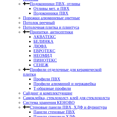
Подоконники ПВХ, отливы
Отливы мет. и ПВХ
Подоконники ПВХ
Порожки алюминевые цветные
Потолок реечный
Потолочная плитка и плинтуса
Пропитки, антисептики
АКВАТЕКС
БЕЛИНКА
ДЮФА
ЕВРОТЕКС
НЕОМИД
ПИНОТЕКС
СЕНЕЖ
Профили отделочные для керамической
плитки
Профили ПВХ
Профили алюминий и нержавейка
Т-образные профили
Сайдинг и комплектующие
Самоклейка, стеклохолст, клей для стеклохолста
Система хранения КЕНОВО
Стеновые панели ПВХ, ХДФ и фурнитура
Панели стеновые ПВХ
Панели стеновые ХДФ