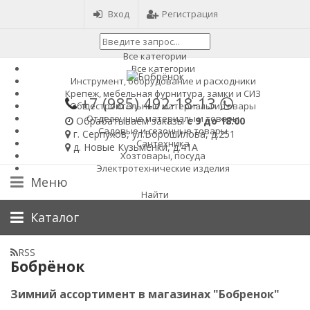
Вход
Регистрация
Все категории
Все категории
Инструмент, оборудование и расходники
Крепеж, мебельная фурнитура, замки и СИЗ
+7 (985)
492-18-13
Общестроительные материалы и товары
Отделочные материалы и товары
Обрабатываем заказы
с 9 до 18:00
Садовые и сезонные товары
г. Серпухов, ул.Ворошилова, д.251
Сантехника
д. Новые Кузьменки, д.41А
Хозтовары, посуда
Электротехнические изделия
Меню
Найти
Каталог
RSS
Бобрёнок
Зимний ассортимент в магазинах "Бобренок"