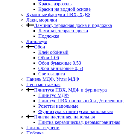
Краска аэрозоль
Краски на водной основе
Кухонные фартуки ПВХ, ХДФ
Лаки, морилки
Ламинат, террасная доска и подложка
Ламинат, террасн. доска
Подложка
Линолеум
Обои
Клей обойный
Обои 1,06
Обои бумажные 0,53
Обои виниловые 0,53
Светозащита
Панель МДФ, Углы МДФ
Пена монтажная
Плинтуса ПВХ, МДФ и фурнитура
Плинтус МДФ
Плинтус ПВХ напольный и д/столешниц
Розетты напольные
Фурнитура к плинтусам напольным
Плитка настенная, напольная
Плитка керамическая, керамогранитная
Плитка ступени
Побелка