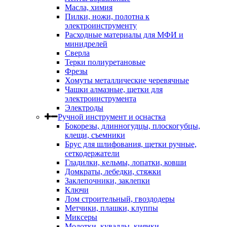
Масла, химия
Пилки, ножи, полотна к
электроинструменту
Расходные материалы для МФИ и
минидрелей
Сверла
Терки полиуретановые
Фрезы
Хомуты металлические черевячные
Чашки алмазные, щетки для
электроинструмента
Электроды
Ручной инструмент и оснастка
Бокорезы, длинногудцы, плоскогубцы,
клещи, съемники
Брус для шлифования, щетки ручные,
сеткодержатели
Гладилки, кельмы, лопатки, ковши
Домкраты, лебедки, стяжки
Заклепочники, заклепки
Ключи
Лом строительный, гвоздодеры
Метчики, плашки, клуппы
Миксеры
Молотки, кувалды, киянки