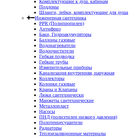
Комплектующие к душ. кабинам
Поддоны
Шланги, лейки, комплектующие для душа
Инженерная сантехника
PPR (Полипропилен)
Антифриз
Баки, Гидроакумуляторы
Баллоны газовые
Водонагреватели
Водоочистители
Гибкая подводка
Гибкие трубы
Измерительные приборы
Канализация внутренняя, наружная
Коллекторы
Колонки газовые
Краны и Клапаны
Люки сантехнически
Манжеты сантехнические
Металлопласт
Насосы
ПНД (полиэтилен низкого давления)
Полотенцесушители
Радиаторы
Теплоизаляционные материалы