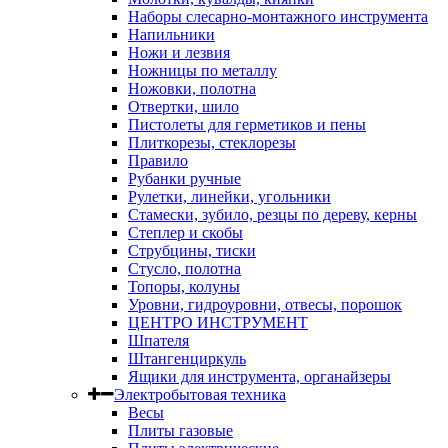
Наборы слесарно-монтажного инструмента
Напильники
Ножи и лезвия
Ножницы по металлу
Ножовки, полотна
Отвертки, шило
Пистолеты для герметиков и пены
Плиткорезы, стеклорезы
Правило
Рубанки ручные
Рулетки, линейки, угольники
Стамески, зубило, резцы по дереву, керны
Степлер и скобы
Струбцины, тиски
Стусло, полотна
Топоры, колуны
Уровни, гидроуровни, отвесы, порошок
ЦЕНТРО ИНСТРУМЕНТ
Шпателя
Штангенциркуль
Ящики для инструмента, органайзеры
Электробытовая техника
Весы
Плиты газовые