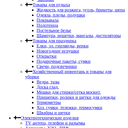
Товары для отдыха
Жидкость для розжига, уголь, брикеты, щепа
Одеяла, пледы, подушки
Покрывала
Полотенца
Постельное белье
Шампура, решетки, мангалы, дистиляторы
Товары для праздника
Елки, эл. гирлянды, венки
Новогодние игрушки
Открытки
Подарочные пакеты, сумки
Свечи, подсвечники
Хозяйственный инвентарь и товары для
уборки
Ведра, тазы
Доска глад.
Мешки для стирки/сетка москит.
Прищепки, ролики и щетки для одежды
Термометры
Хоз. сумки, тележки, термосумки
Швабры и щетки
Электротехнические изделия
TV aнтена, телефон и разъемы