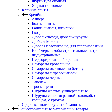
Фурнитура оконная
Ящики почтовые
Клейкие ленты
Крепёж
Анкера
Болты, винты
Гайки, шайбы, шпильки
Гвозди
Дюбель-гвозди, дюбель-шурупы
Дюбеля Молли
Дюбеля пластиковые, для теплоизоляции
Кляймеры, скобы строительные, патроны
индустриальные
Перфорированный крепеж
Саморезы кровельные
Саморезы оконные, по бетону
Саморезы с пресс-шайбой
Саморезы черные
Такелаж
Тросы, цепи
Шурупы жёлтые универсальные
Шурупы с шестигранной головкой, с
кольцом, с крюком
Средства индивидуальной защиты
Общестроительные материалы и товары