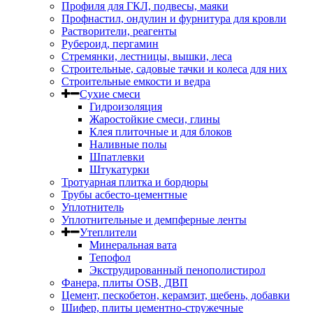
Профиля для ГКЛ, подвесы, маяки
Профнастил, ондулин и фурнитура для кровли
Растворители, реагенты
Рубероид, пергамин
Стремянки, лестницы, вышки, леса
Строительные, садовые тачки и колеса для них
Строительные емкости и ведра
Сухие смеси
Гидроизоляция
Жаростойкие смеси, глины
Клея плиточные и для блоков
Наливные полы
Шпатлевки
Штукатурки
Тротуарная плитка и бордюры
Трубы асбесто-цементные
Уплотнитель
Уплотнительные и демпферные ленты
Утеплители
Минеральная вата
Тепофол
Экструдированный пенополистирол
Фанера, плиты OSB, ДВП
Цемент, пескобетон, керамзит, щебень, добавки
Шифер, плиты цементно-стружечные