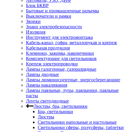
Автоматы, УЗО, ДИФ
Блок БКВР
Бытовые и промышленные разъемы
Выключатели и рамки
Звонки
Знаки электробезопасности
Изоляция
Инструмент для электромонтажа
Кабель-канал, гофра, металлорукав и крепеж
Кабельная продукция
Клемники, зажимы, наконечники
Комплектующие для светильников
Крепеж электропроводки
Лампы галогенные, газоразрядные
Лампы диодные
Лампы люминисцентные, энергосберегающие
Лампы накаливания
Лампы паяльные, лупы, паяльники, паяльные
пасты
Ленты светодиодные
Люстры, бра, светильники
Бра, светильники
Люстры
Светильники напольные и настольные
Светильники сферы, полусферы, таблетки