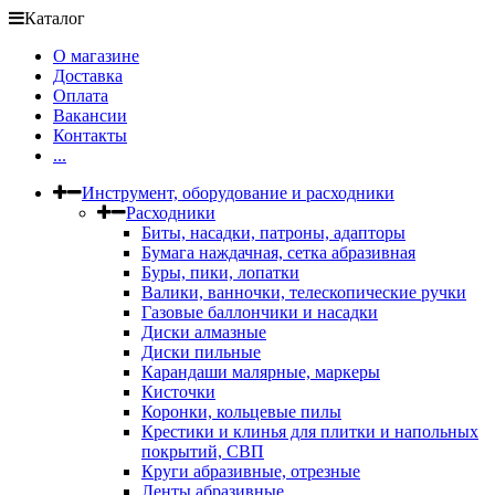
Каталог
О магазине
Доставка
Оплата
Вакансии
Контакты
...
Инструмент, оборудование и расходники
Расходники
Биты, насадки, патроны, адапторы
Бумага наждачная, сетка абразивная
Буры, пики, лопатки
Валики, ванночки, телескопические ручки
Газовые баллончики и насадки
Диски алмазные
Диски пильные
Карандаши малярные, маркеры
Кисточки
Коронки, кольцевые пилы
Крестики и клинья для плитки и напольных
покрытий, СВП
Круги абразивные, отрезные
Ленты абразивные