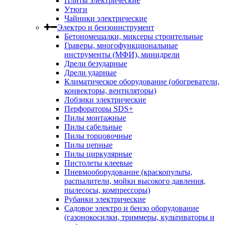
Плиты электрические
Утюги
Чайники электрические
Электро и бензоинструмент
Бетономешалки, миксеры строительные
Граверы, многофункциональные
инструменты (МФИ), минидрели
Дрели безударные
Дрели ударные
Климатическое оборудование (обогреватели,
конвекторы, вентиляторы)
Лобзики электрические
Перфораторы SDS+
Пилы монтажные
Пилы сабельные
Пилы торцовочные
Пилы цепные
Пилы циркулярные
Пистолеты клеевые
Пневмооборудование (краскопульты,
распылители, мойки высокого давления,
пылесосы, компрессоры)
Рубанки электрические
Садовое электро и бензо оборудование
(газонокосилки, триммеры, культиваторы и