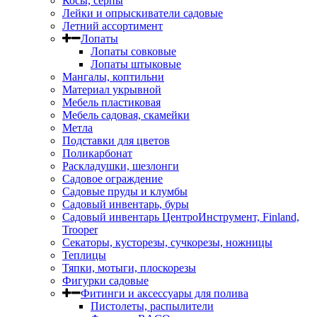
Косы, серпы
Лейки и опрыскиватели садовые
Летний ассортимент
Лопаты
Лопаты совковые
Лопаты штыковые
Мангалы, коптильни
Материал укрывной
Мебель пластиковая
Мебель садовая, скамейки
Метла
Подставки для цветов
Поликарбонат
Раскладушки, шезлонги
Садовое ограждение
Садовые пруды и клумбы
Садовый инвентарь, буры
Садовый инвентарь ЦентроИнструмент, Finland,
Trooper
Секаторы, кусторезы, сучкорезы, ножницы
Теплицы
Тяпки, мотыги, плоскорезы
Фигурки садовые
Фитинги и аксессуары для полива
Пистолеты, распылители