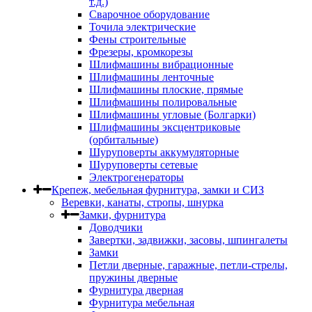
т.д.)
Сварочное оборудование
Точила электрические
Фены строительные
Фрезеры, кромкорезы
Шлифмашины вибрационные
Шлифмашины ленточные
Шлифмашины плоские, прямые
Шлифмашины полировальные
Шлифмашины угловые (Болгарки)
Шлифмашины эксцентриковые
(орбитальные)
Шуруповерты аккумуляторные
Шуруповерты сетевые
Электрогенераторы
Крепеж, мебельная фурнитура, замки и СИЗ
Веревки, канаты, стропы, шнурка
Замки, фурнитура
Доводчики
Завертки, задвижки, засовы, шпингалеты
Замки
Петли дверные, гаражные, петли-стрелы,
пружины дверные
Фурнитура дверная
Фурнитура мебельная