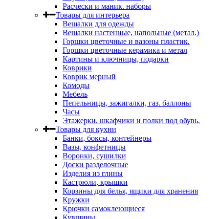
Расчески и маник. наборы
Товары для интерьера
Вешалки для одежды
Вешалки настенные, напольные (метал.)
Горшки цветочные и вазоны пластик.
Горшки цветочные керамика и метал
Картины и ключницы, подарки
Коврики
Коврик мерный
Комоды
Мебель
Пепельницы, зажигалки, газ. баллоны
Часы
Этажерки, шкафчики и полки под обувь.
Товары для кухни
Банки, боксы, контейнеры
Вазы, конфетницы
Воронки, сушилки
Доски разделочные
Изделия из глины
Кастрюли, крышки
Корзины для белья, ящики для хранения
Кружки
Крючки самоклеющиеся
Кувшины