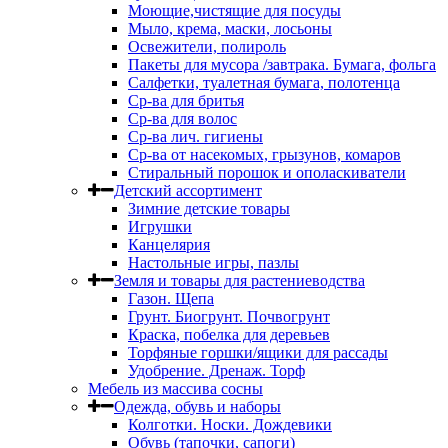
Моющие,чистящие для посуды
Мыло, крема, маски, лосьоны
Освежители, полироль
Пакеты для мусора /завтрака. Бумага, фольга
Салфетки, туалетная бумага, полотенца
Ср-ва для бритья
Ср-ва для волос
Ср-ва лич. гигиены
Ср-ва от насекомых, грызунов, комаров
Стиральный порошок и ополаскиватели
Детский ассортимент
Зимние детские товары
Игрушки
Канцелярия
Настольные игры, пазлы
Земля и товары для растениеводства
Газон. Щепа
Грунт. Биогрунт. Почвогрунт
Краска, побелка для деревьев
Торфяные горшки/ящики для рассады
Удобрение. Дренаж. Торф
Мебель из массива сосны
Одежда, обувь и наборы
Колготки. Носки. Дождевики
Обувь (тапочки, сапоги)