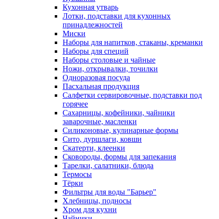
Кухонная утварь
Лотки, подставки для кухонных
принадлежностей
Миски
Наборы для напитков, стаканы, креманки
Наборы для специй
Наборы столовые и чайные
Ножи, открывалки, точилки
Одноразовая посуда
Пасхальная продукция
Салфетки сервировочные, подставки под
горячее
Сахарницы, кофейники, чайники
заварочные, масленки
Силиконовые, кулинарные формы
Сито, дуршлаги, ковши
Скатерти, клеенки
Сковороды, формы для запекания
Тарелки, салатники, блюда
Термосы
Тёрки
Фильтры для воды "Барьер"
Хлебницы, подносы
Хром для кухни
Чайники