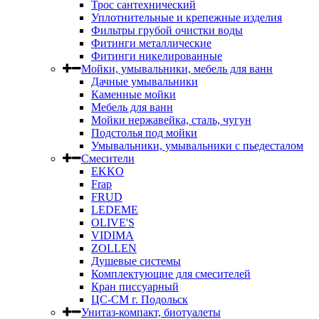
Трос сантехнический
Уплотнительные и крепежные изделия
Фильтры грубой очистки воды
Фитинги металлические
Фитинги никелированные
Мойки, умывальники, мебель для ванн
Дачные умывальники
Каменные мойки
Мебель для ванн
Мойки нержавейка, сталь, чугун
Подстолья под мойки
Умывальники, умывальники с пьедесталом
Смесители
EKKO
Frap
FRUD
LEDEME
OLIVE'S
VIDIMA
ZOLLEN
Душевые системы
Комплектующие для смесителей
Кран писсуарный
ЦС-СМ г. Подольск
Унитаз-компакт, биотуалеты