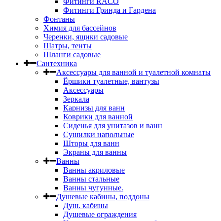
Фитинги RACO
Фитинги Гринда и Гардена
Фонтаны
Химия для бассейнов
Черенки, ящики садовые
Шатры, тенты
Шланги садовые
Сантехника
Аксессуары для ванной и туалетной комнаты
Ёршики туалетные, вантузы
Аксессуары
Зеркала
Карнизы для ванн
Коврики для ванной
Сиденья для унитазов и ванн
Сушилки напольные
Шторы для ванн
Экраны для ванны
Ванны
Ванны акриловые
Ванны стальные
Ванны чугунные.
Душевые кабины, поддоны
Душ. кабины
Душевые ограждения