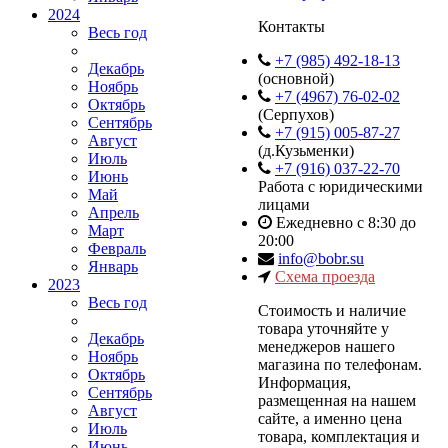
2024
Контакты
Весь год
+7 (985) 492-18-13
Декабрь
(основной)
Ноябрь
+7 (4967) 76-02-02
Октябрь
(Серпухов)
Сентябрь
+7 (915) 005-87-27
Август
(д.Кузьменки)
Июль
+7 (916) 037-22-70
Июнь
Работа с юридическими
Май
лицами
Апрель
Ежедневно с 8:30 до
Март
20:00
Февраль
info@bobr.su
Январь
Схема проезда
2023
Весь год
Cтоимость и наличие
товара уточняйте у
Декабрь
менеджеров нашего
Ноябрь
магазина по телефонам.
Октябрь
Информация,
Сентябрь
размещенная на нашем
Август
сайте, а именно цена
Июль
товара, комплектация и
Июнь