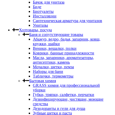
Бачок для унитаза
Биде
Биотуалеты
Инсталляции
Сантехническая арматура для унитазов
Унитазы
Хозтовары, посуда
Баня и сопутствующие товары
Абажур, ведро, бадья, запарник, ковш,
кружки, шайки
Веники, вешалки, полки
Коврики, банные принадлежности
Масла, запарники, ароматизаторы,
антисептики, камень
Мочалки, щетки, пемза
Наборы для бани
Таблички, термометры
Бытовая химия
GRASS химия для профессиональной
уборки
Губки, тряпки, салфетки, перчатки
Дезинфицирующие, чистящие, моющие
средства
Дезодоранты и гели для душа
Зубные щетки и паста