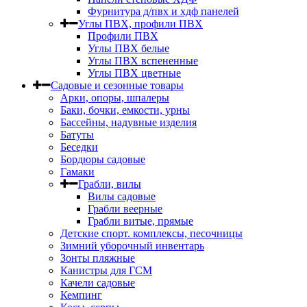
Фурнитура д/пвх и хдф панелей
Углы ПВХ, профили ПВХ
Профили ПВХ
Углы ПВХ белые
Углы ПВХ вспененные
Углы ПВХ цветные
Садовые и сезонные товары
Арки, опоры, шпалеры
Баки, бочки, емкости, урны
Бассейны, надувные изделия
Батуты
Беседки
Бордюры садовые
Гамаки
Грабли, вилы
Вилы садовые
Грабли веерные
Грабли витые, прямые
Детские спорт. комплексы, песочницы
Зимний уборочный инвентарь
Зонты пляжные
Канистры для ГСМ
Качели садовые
Кемпинг