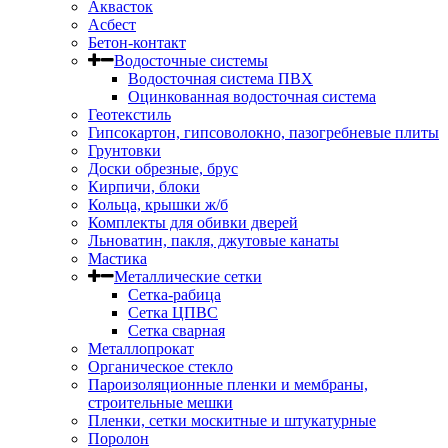
Аквасток
Асбест
Бетон-контакт
Водосточные системы
Водосточная система ПВХ
Оцинкованная водосточная система
Геотекстиль
Гипсокартон, гипсоволокно, пазогребневые плиты
Грунтовки
Доски обрезные, брус
Кирпичи, блоки
Кольца, крышки ж/б
Комплекты для обивки дверей
Льноватин, пакля, джутовые канаты
Мастика
Металлические сетки
Сетка-рабица
Сетка ЦПВС
Сетка сварная
Металлопрокат
Органическое стекло
Пароизоляционные пленки и мембраны,
строительные мешки
Пленки, сетки москитные и штукатурные
Поролон