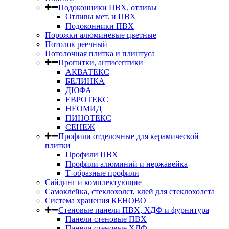
Подоконники ПВХ, отливы
Отливы мет. и ПВХ
Подоконники ПВХ
Порожки алюминевые цветные
Потолок реечный
Потолочная плитка и плинтуса
Пропитки, антисептики
АКВАТЕКС
БЕЛИНКА
ДЮФА
ЕВРОТЕКС
НЕОМИД
ПИНОТЕКС
СЕНЕЖ
Профили отделочные для керамической
плитки
Профили ПВХ
Профили алюминий и нержавейка
Т-образные профили
Сайдинг и комплектующие
Самоклейка, стеклохолст, клей для стеклохолста
Система хранения КЕНОВО
Стеновые панели ПВХ, ХДФ и фурнитура
Панели стеновые ПВХ
Панели стеновые ХДФ