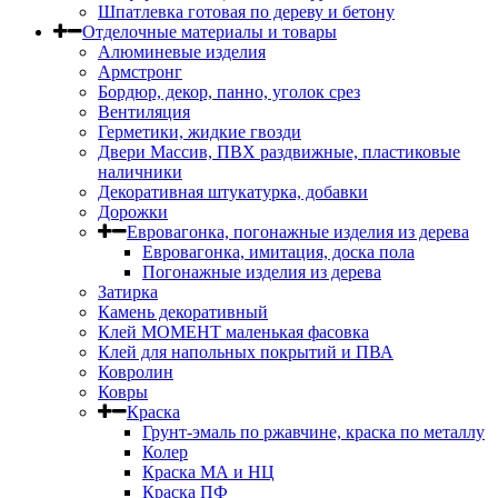
Шпатлевка готовая по дереву и бетону
Отделочные материалы и товары
Алюминевые изделия
Армстронг
Бордюр, декор, панно, уголок срез
Вентиляция
Герметики, жидкие гвозди
Двери Массив, ПВХ раздвижные, пластиковые
наличники
Декоративная штукатурка, добавки
Дорожки
Евровагонка, погонажные изделия из дерева
Евровагонка, имитация, доска пола
Погонажные изделия из дерева
Затирка
Камень декоративный
Клей МОМЕНТ маленькая фасовка
Клей для напольных покрытий и ПВА
Ковролин
Ковры
Краска
Грунт-эмаль по ржавчине, краска по металлу
Колер
Краска МА и НЦ
Краска ПФ