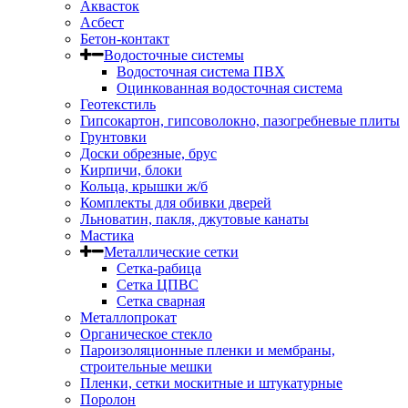
Аквасток
Асбест
Бетон-контакт
Водосточные системы
Водосточная система ПВХ
Оцинкованная водосточная система
Геотекстиль
Гипсокартон, гипсоволокно, пазогребневые плиты
Грунтовки
Доски обрезные, брус
Кирпичи, блоки
Кольца, крышки ж/б
Комплекты для обивки дверей
Льноватин, пакля, джутовые канаты
Мастика
Металлические сетки
Сетка-рабица
Сетка ЦПВС
Сетка сварная
Металлопрокат
Органическое стекло
Пароизоляционные пленки и мембраны,
строительные мешки
Пленки, сетки москитные и штукатурные
Поролон