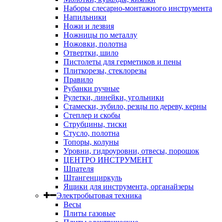
Наборы слесарно-монтажного инструмента
Напильники
Ножи и лезвия
Ножницы по металлу
Ножовки, полотна
Отвертки, шило
Пистолеты для герметиков и пены
Плиткорезы, стеклорезы
Правило
Рубанки ручные
Рулетки, линейки, угольники
Стамески, зубило, резцы по дереву, керны
Степлер и скобы
Струбцины, тиски
Стусло, полотна
Топоры, колуны
Уровни, гидроуровни, отвесы, порошок
ЦЕНТРО ИНСТРУМЕНТ
Шпателя
Штангенциркуль
Ящики для инструмента, органайзеры
Электробытовая техника
Весы
Плиты газовые