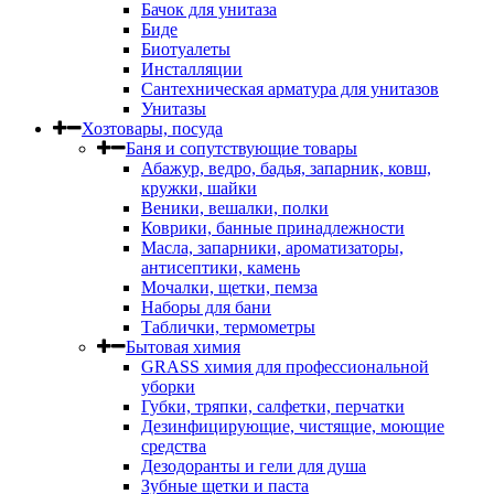
Бачок для унитаза
Биде
Биотуалеты
Инсталляции
Сантехническая арматура для унитазов
Унитазы
Хозтовары, посуда
Баня и сопутствующие товары
Абажур, ведро, бадья, запарник, ковш,
кружки, шайки
Веники, вешалки, полки
Коврики, банные принадлежности
Масла, запарники, ароматизаторы,
антисептики, камень
Мочалки, щетки, пемза
Наборы для бани
Таблички, термометры
Бытовая химия
GRASS химия для профессиональной
уборки
Губки, тряпки, салфетки, перчатки
Дезинфицирующие, чистящие, моющие
средства
Дезодоранты и гели для душа
Зубные щетки и паста