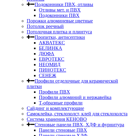
Подоконники ПВХ, отливы
Отливы мет. и ПВХ
Подоконники ПВХ
Порожки алюминевые цветные
Потолок реечный
Потолочная плитка и плинтуса
Пропитки, антисептики
АКВАТЕКС
БЕЛИНКА
ДЮФА
ЕВРОТЕКС
НЕОМИД
ПИНОТЕКС
СЕНЕЖ
Профили отделочные для керамической
плитки
Профили ПВХ
Профили алюминий и нержавейка
Т-образные профили
Сайдинг и комплектующие
Самоклейка, стеклохолст, клей для стеклохолста
Система хранения КЕНОВО
Стеновые панели ПВХ, ХДФ и фурнитура
Панели стеновые ПВХ
Панели стеновые ХДФ