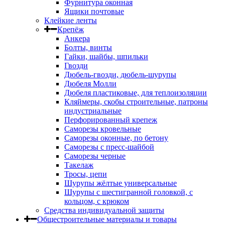
Фурнитура оконная
Ящики почтовые
Клейкие ленты
Крепёж
Анкера
Болты, винты
Гайки, шайбы, шпильки
Гвозди
Дюбель-гвозди, дюбель-шурупы
Дюбеля Молли
Дюбеля пластиковые, для теплоизоляции
Кляймеры, скобы строительные, патроны
индустриальные
Перфорированный крепеж
Саморезы кровельные
Саморезы оконные, по бетону
Саморезы с пресс-шайбой
Саморезы черные
Такелаж
Тросы, цепи
Шурупы жёлтые универсальные
Шурупы с шестигранной головкой, с
кольцом, с крюком
Средства индивидуальной защиты
Общестроительные материалы и товары