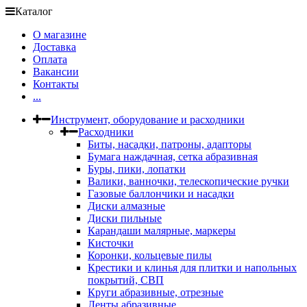
Каталог
О магазине
Доставка
Оплата
Вакансии
Контакты
...
Инструмент, оборудование и расходники
Расходники
Биты, насадки, патроны, адапторы
Бумага наждачная, сетка абразивная
Буры, пики, лопатки
Валики, ванночки, телескопические ручки
Газовые баллончики и насадки
Диски алмазные
Диски пильные
Карандаши малярные, маркеры
Кисточки
Коронки, кольцевые пилы
Крестики и клинья для плитки и напольных
покрытий, СВП
Круги абразивные, отрезные
Ленты абразивные