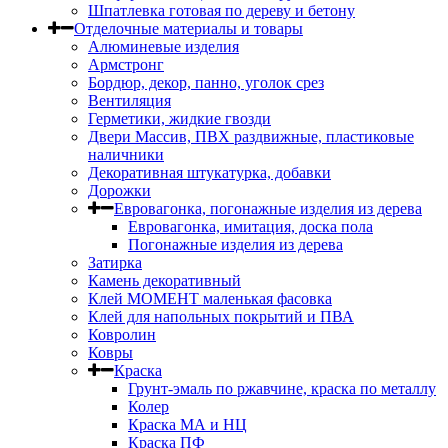
Шпатлевка готовая по дереву и бетону
Отделочные материалы и товары
Алюминевые изделия
Армстронг
Бордюр, декор, панно, уголок срез
Вентиляция
Герметики, жидкие гвозди
Двери Массив, ПВХ раздвижные, пластиковые
наличники
Декоративная штукатурка, добавки
Дорожки
Евровагонка, погонажные изделия из дерева
Евровагонка, имитация, доска пола
Погонажные изделия из дерева
Затирка
Камень декоративный
Клей МОМЕНТ маленькая фасовка
Клей для напольных покрытий и ПВА
Ковролин
Ковры
Краска
Грунт-эмаль по ржавчине, краска по металлу
Колер
Краска МА и НЦ
Краска ПФ