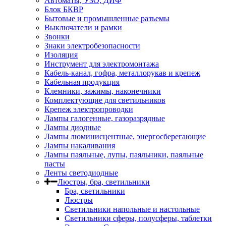
Автоматы, УЗО, ДИФ
Блок БКВР
Бытовые и промышленные разъемы
Выключатели и рамки
Звонки
Знаки электробезопасности
Изоляция
Инструмент для электромонтажа
Кабель-канал, гофра, металлорукав и крепеж
Кабельная продукция
Клемники, зажимы, наконечники
Комплектующие для светильников
Крепеж электропроводки
Лампы галогенные, газоразрядные
Лампы диодные
Лампы люминисцентные, энергосберегающие
Лампы накаливания
Лампы паяльные, лупы, паяльники, паяльные
пасты
Ленты светодиодные
Люстры, бра, светильники
Бра, светильники
Люстры
Светильники напольные и настольные
Светильники сферы, полусферы, таблетки