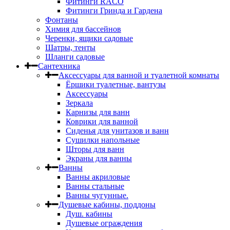
Фитинги RACO
Фитинги Гринда и Гардена
Фонтаны
Химия для бассейнов
Черенки, ящики садовые
Шатры, тенты
Шланги садовые
Сантехника
Аксессуары для ванной и туалетной комнаты
Ёршики туалетные, вантузы
Аксессуары
Зеркала
Карнизы для ванн
Коврики для ванной
Сиденья для унитазов и ванн
Сушилки напольные
Шторы для ванн
Экраны для ванны
Ванны
Ванны акриловые
Ванны стальные
Ванны чугунные.
Душевые кабины, поддоны
Душ. кабины
Душевые ограждения