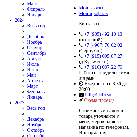
Март
Мои заказы
Февраль
Мой профиль
Январь
2024
Контакты
Весь год
+7 (985) 492-18-13
Декабрь
(основной)
Ноябрь
+7 (4967) 76-02-02
Октябрь
(Серпухов)
Сентябрь
+7 (915) 005-87-27
Август
(д.Кузьменки)
Июль
+7 (916) 037-22-70
Июнь
Работа с юридическими
Май
лицами
Апрель
Ежедневно с 8:30 до
Март
20:00
Февраль
info@bobr.su
Январь
Схема проезда
2023
Весь год
Cтоимость и наличие
товара уточняйте у
Декабрь
менеджеров нашего
Ноябрь
магазина по телефонам.
Октябрь
Информация,
Сентябрь