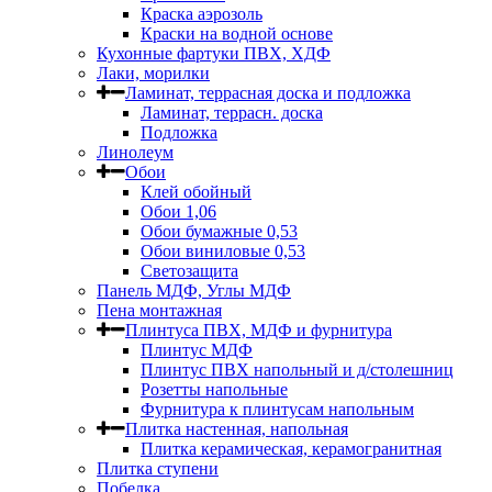
Краска аэрозоль
Краски на водной основе
Кухонные фартуки ПВХ, ХДФ
Лаки, морилки
Ламинат, террасная доска и подложка
Ламинат, террасн. доска
Подложка
Линолеум
Обои
Клей обойный
Обои 1,06
Обои бумажные 0,53
Обои виниловые 0,53
Светозащита
Панель МДФ, Углы МДФ
Пена монтажная
Плинтуса ПВХ, МДФ и фурнитура
Плинтус МДФ
Плинтус ПВХ напольный и д/столешниц
Розетты напольные
Фурнитура к плинтусам напольным
Плитка настенная, напольная
Плитка керамическая, керамогранитная
Плитка ступени
Побелка