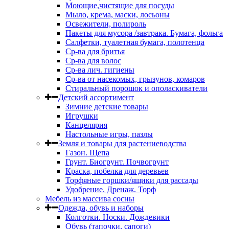
Моющие,чистящие для посуды
Мыло, крема, маски, лосьоны
Освежители, полироль
Пакеты для мусора /завтрака. Бумага, фольга
Салфетки, туалетная бумага, полотенца
Ср-ва для бритья
Ср-ва для волос
Ср-ва лич. гигиены
Ср-ва от насекомых, грызунов, комаров
Стиральный порошок и ополаскиватели
Детский ассортимент
Зимние детские товары
Игрушки
Канцелярия
Настольные игры, пазлы
Земля и товары для растениеводства
Газон. Щепа
Грунт. Биогрунт. Почвогрунт
Краска, побелка для деревьев
Торфяные горшки/ящики для рассады
Удобрение. Дренаж. Торф
Мебель из массива сосны
Одежда, обувь и наборы
Колготки. Носки. Дождевики
Обувь (тапочки, сапоги)