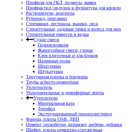
Профиля для ГКЛ, подвесы, маяки
Профнастил, ондулин и фурнитура для кровли
Растворители, реагенты
Рубероид, пергамин
Стремянки, лестницы, вышки, леса
Строительные, садовые тачки и колеса для них
Строительные емкости и ведра
Сухие смеси
Гидроизоляция
Жаростойкие смеси, глины
Клея плиточные и для блоков
Наливные полы
Шпатлевки
Штукатурки
Тротуарная плитка и бордюры
Трубы асбесто-цементные
Уплотнитель
Уплотнительные и демпферные ленты
Утеплители
Минеральная вата
Тепофол
Экструдированный пенополистирол
Фанера, плиты OSB, ДВП
Цемент, пескобетон, керамзит, щебень, добавки
Шифер, плиты цементно-стружечные