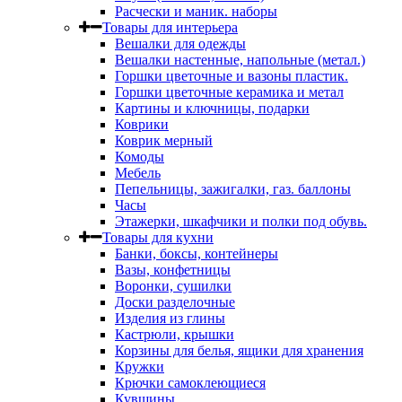
Расчески и маник. наборы
Товары для интерьера
Вешалки для одежды
Вешалки настенные, напольные (метал.)
Горшки цветочные и вазоны пластик.
Горшки цветочные керамика и метал
Картины и ключницы, подарки
Коврики
Коврик мерный
Комоды
Мебель
Пепельницы, зажигалки, газ. баллоны
Часы
Этажерки, шкафчики и полки под обувь.
Товары для кухни
Банки, боксы, контейнеры
Вазы, конфетницы
Воронки, сушилки
Доски разделочные
Изделия из глины
Кастрюли, крышки
Корзины для белья, ящики для хранения
Кружки
Крючки самоклеющиеся
Кувшины