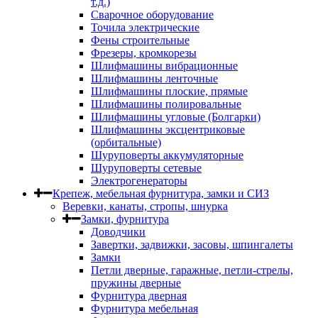
т.д.)
Сварочное оборудование
Точила электрические
Фены строительные
Фрезеры, кромкорезы
Шлифмашины вибрационные
Шлифмашины ленточные
Шлифмашины плоские, прямые
Шлифмашины полировальные
Шлифмашины угловые (Болгарки)
Шлифмашины эксцентриковые
(орбитальные)
Шуруповерты аккумуляторные
Шуруповерты сетевые
Электрогенераторы
Крепеж, мебельная фурнитура, замки и СИЗ
Веревки, канаты, стропы, шнурка
Замки, фурнитура
Доводчики
Завертки, задвижки, засовы, шпингалеты
Замки
Петли дверные, гаражные, петли-стрелы,
пружины дверные
Фурнитура дверная
Фурнитура мебельная