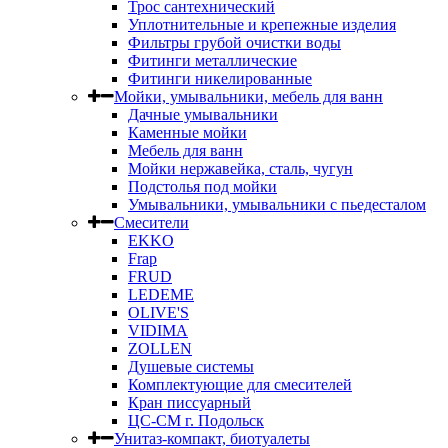
Трос сантехнический
Уплотнительные и крепежные изделия
Фильтры грубой очистки воды
Фитинги металлические
Фитинги никелированные
Мойки, умывальники, мебель для ванн
Дачные умывальники
Каменные мойки
Мебель для ванн
Мойки нержавейка, сталь, чугун
Подстолья под мойки
Умывальники, умывальники с пьедесталом
Смесители
EKKO
Frap
FRUD
LEDEME
OLIVE'S
VIDIMA
ZOLLEN
Душевые системы
Комплектующие для смесителей
Кран писсуарный
ЦС-СМ г. Подольск
Унитаз-компакт, биотуалеты