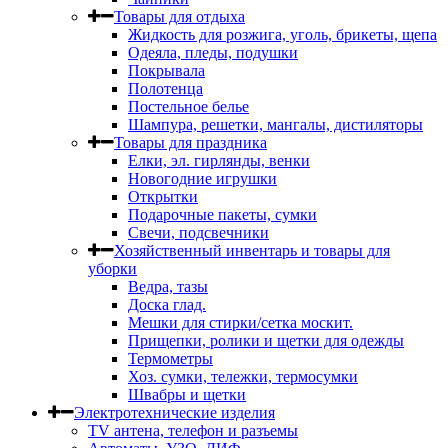
Товары для отдыха
Жидкость для розжига, уголь, брикеты, щепа
Одеяла, пледы, подушки
Покрывала
Полотенца
Постельное белье
Шампура, решетки, мангалы, дистиляторы
Товары для праздника
Елки, эл. гирлянды, венки
Новогодние игрушки
Открытки
Подарочные пакеты, сумки
Свечи, подсвечники
Хозяйственный инвентарь и товары для
уборки
Ведра, тазы
Доска глад.
Мешки для стирки/сетка москит.
Прищепки, ролики и щетки для одежды
Термометры
Хоз. сумки, тележки, термосумки
Швабры и щетки
Электротехнические изделия
TV aнтена, телефон и разъемы