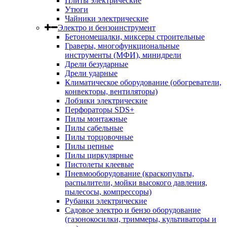
Плиты электрические
Утюги
Чайники электрические
Электро и бензоинструмент
Бетономешалки, миксеры строительные
Граверы, многофункциональные
инструменты (МФИ), минидрели
Дрели безударные
Дрели ударные
Климатическое оборудование (обогреватели,
конвекторы, вентиляторы)
Лобзики электрические
Перфораторы SDS+
Пилы монтажные
Пилы сабельные
Пилы торцовочные
Пилы цепные
Пилы циркулярные
Пистолеты клеевые
Пневмооборудование (краскопульты,
распылители, мойки высокого давления,
пылесосы, компрессоры)
Рубанки электрические
Садовое электро и бензо оборудование
(газонокосилки, триммеры, культиваторы и