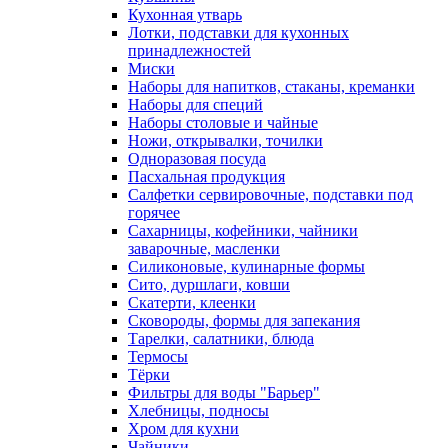
Кухонная утварь
Лотки, подставки для кухонных
принадлежностей
Миски
Наборы для напитков, стаканы, креманки
Наборы для специй
Наборы столовые и чайные
Ножи, открывалки, точилки
Одноразовая посуда
Пасхальная продукция
Салфетки сервировочные, подставки под
горячее
Сахарницы, кофейники, чайники
заварочные, масленки
Силиконовые, кулинарные формы
Сито, дуршлаги, ковши
Скатерти, клеенки
Сковороды, формы для запекания
Тарелки, салатники, блюда
Термосы
Тёрки
Фильтры для воды "Барьер"
Хлебницы, подносы
Хром для кухни
Чайники