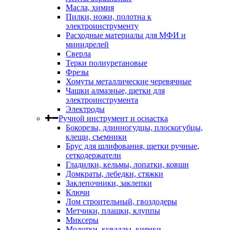
Масла, химия
Пилки, ножи, полотна к
электроинструменту
Расходные материалы для МФИ и
минидрелей
Сверла
Терки полиуретановые
Фрезы
Хомуты металлические черевячные
Чашки алмазные, щетки для
электроинструмента
Электроды
Ручной инструмент и оснастка
Бокорезы, длинногудцы, плоскогубцы,
клещи, съемники
Брус для шлифования, щетки ручные,
сеткодержатели
Гладилки, кельмы, лопатки, ковши
Домкраты, лебедки, стяжки
Заклепочники, заклепки
Ключи
Лом строительный, гвоздодеры
Метчики, плашки, клуппы
Миксеры
Молотки, кувалды, киянки