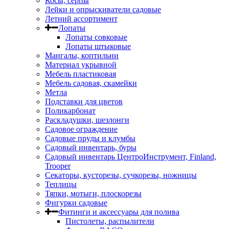
Косы, серпы
Лейки и опрыскиватели садовые
Летний ассортимент
Лопаты
Лопаты совковые
Лопаты штыковые
Мангалы, коптильни
Материал укрывной
Мебель пластиковая
Мебель садовая, скамейки
Метла
Подставки для цветов
Поликарбонат
Раскладушки, шезлонги
Садовое ограждение
Садовые пруды и клумбы
Садовый инвентарь, буры
Садовый инвентарь ЦентроИнструмент, Finland,
Trooper
Секаторы, кусторезы, сучкорезы, ножницы
Теплицы
Тяпки, мотыги, плоскорезы
Фигурки садовые
Фитинги и аксессуары для полива
Пистолеты, распылители