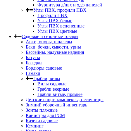
Фурнитура д/пвх и хдф панелей
Углы ПВХ, профили ПВХ
Профили ПВХ
Углы ПВХ белые
Углы ПВХ вспененные
Углы ПВХ цветные
Садовые и сезонные товары
Арки, опоры, шпалеры
Баки, бочки, емкости, урны
Бассейны, надувные изделия
Батуты
Беседки
Бордюры садовые
Гамаки
Грабли, вилы
Вилы садовые
Грабли веерные
Грабли витые, прямые
Детские спорт. комплексы, песочницы
Зимний уборочный инвентарь
Зонты пляжные
Канистры для ГСМ
Качели садовые
Кемпинг