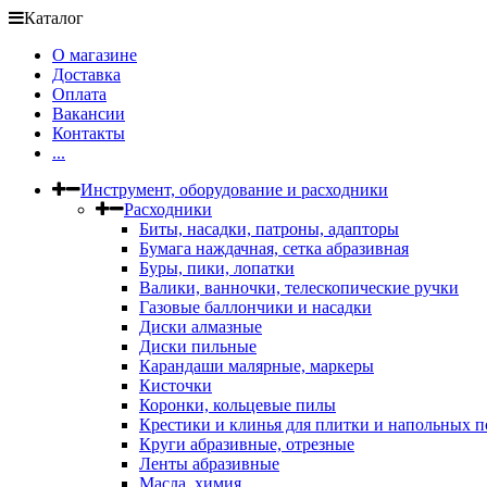
Каталог
О магазине
Доставка
Оплата
Вакансии
Контакты
...
Инструмент, оборудование и расходники
Расходники
Биты, насадки, патроны, адапторы
Бумага наждачная, сетка абразивная
Буры, пики, лопатки
Валики, ванночки, телескопические ручки
Газовые баллончики и насадки
Диски алмазные
Диски пильные
Карандаши малярные, маркеры
Кисточки
Коронки, кольцевые пилы
Крестики и клинья для плитки и напольных 
Круги абразивные, отрезные
Ленты абразивные
Масла, химия