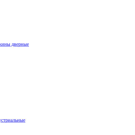
ужины дверные
устриальные