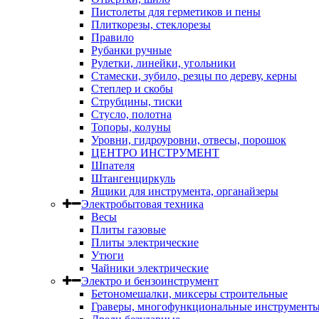
Пистолеты для герметиков и пены
Плиткорезы, стеклорезы
Правило
Рубанки ручные
Рулетки, линейки, угольники
Стамески, зубило, резцы по дереву, керны
Степлер и скобы
Струбцины, тиски
Стусло, полотна
Топоры, колуны
Уровни, гидроуровни, отвесы, порошок
ЦЕНТРО ИНСТРУМЕНТ
Шпателя
Штангенциркуль
Ящики для инструмента, органайзеры
Электробытовая техника
Весы
Плиты газовые
Плиты электрические
Утюги
Чайники электрические
Электро и бензоинструмент
Бетономешалки, миксеры строительные
Граверы, многофункциональные инструмент