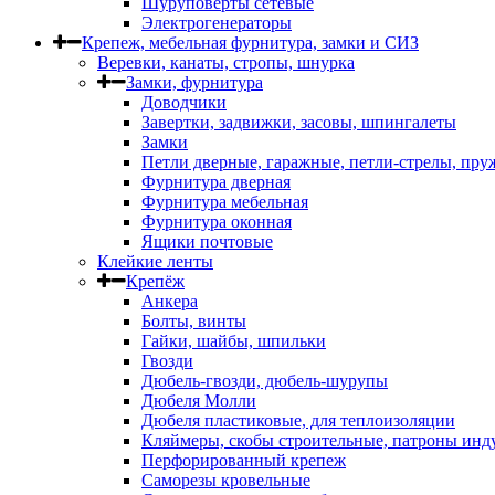
Шуруповерты сетевые
Электрогенераторы
Крепеж, мебельная фурнитура, замки и СИЗ
Веревки, канаты, стропы, шнурка
Замки, фурнитура
Доводчики
Завертки, задвижки, засовы, шпингалеты
Замки
Петли дверные, гаражные, петли-стрелы, пр
Фурнитура дверная
Фурнитура мебельная
Фурнитура оконная
Ящики почтовые
Клейкие ленты
Крепёж
Анкера
Болты, винты
Гайки, шайбы, шпильки
Гвозди
Дюбель-гвозди, дюбель-шурупы
Дюбеля Молли
Дюбеля пластиковые, для теплоизоляции
Кляймеры, скобы строительные, патроны инд
Перфорированный крепеж
Саморезы кровельные