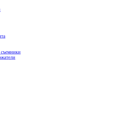
й
нта
, съемники
ржатели