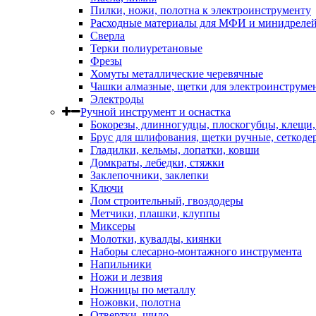
Пилки, ножи, полотна к электроинструменту
Расходные материалы для МФИ и минидреле
Сверла
Терки полиуретановые
Фрезы
Хомуты металлические черевячные
Чашки алмазные, щетки для электроинструме
Электроды
Ручной инструмент и оснастка
Бокорезы, длинногудцы, плоскогубцы, клещи
Брус для шлифования, щетки ручные, сеткоде
Гладилки, кельмы, лопатки, ковши
Домкраты, лебедки, стяжки
Заклепочники, заклепки
Ключи
Лом строительный, гвоздодеры
Метчики, плашки, клуппы
Миксеры
Молотки, кувалды, киянки
Наборы слесарно-монтажного инструмента
Напильники
Ножи и лезвия
Ножницы по металлу
Ножовки, полотна
Отвертки, шило