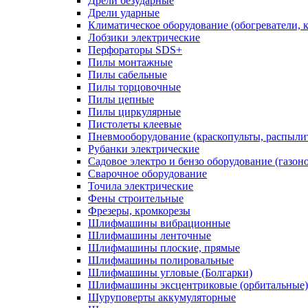
Дрели безударные
Дрели ударные
Климатическое оборудование (обогреватели, 
Лобзики электрические
Перфораторы SDS+
Пилы монтажные
Пилы сабельные
Пилы торцовочные
Пилы цепные
Пилы циркулярные
Пистолеты клеевые
Пневмооборудование (краскопульты, распылит
Рубанки электрические
Садовое электро и бензо оборудование (газоно
Сварочное оборудование
Точила электрические
Фены строительные
Фрезеры, кромкорезы
Шлифмашины вибрационные
Шлифмашины ленточные
Шлифмашины плоские, прямые
Шлифмашины полировальные
Шлифмашины угловые (Болгарки)
Шлифмашины эксцентриковые (орбитальные)
Шуруповерты аккумуляторные