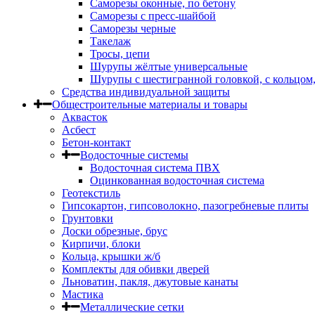
Саморезы оконные, по бетону
Саморезы с пресс-шайбой
Саморезы черные
Такелаж
Тросы, цепи
Шурупы жёлтые универсальные
Шурупы с шестигранной головкой, с кольцом
Средства индивидуальной защиты
Общестроительные материалы и товары
Аквасток
Асбест
Бетон-контакт
Водосточные системы
Водосточная система ПВХ
Оцинкованная водосточная система
Геотекстиль
Гипсокартон, гипсоволокно, пазогребневые плиты
Грунтовки
Доски обрезные, брус
Кирпичи, блоки
Кольца, крышки ж/б
Комплекты для обивки дверей
Льноватин, пакля, джутовые канаты
Мастика
Металлические сетки