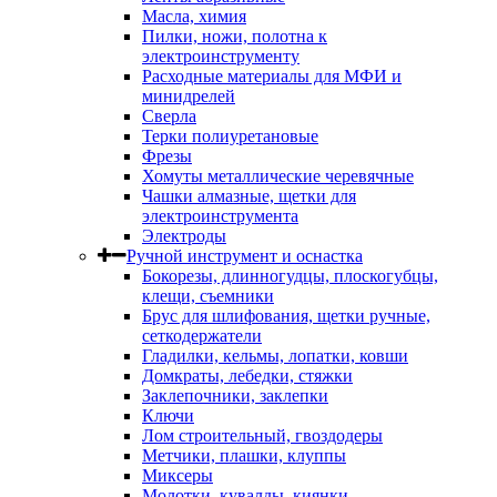
Масла, химия
Пилки, ножи, полотна к
электроинструменту
Расходные материалы для МФИ и
минидрелей
Сверла
Терки полиуретановые
Фрезы
Хомуты металлические черевячные
Чашки алмазные, щетки для
электроинструмента
Электроды
Ручной инструмент и оснастка
Бокорезы, длинногудцы, плоскогубцы,
клещи, съемники
Брус для шлифования, щетки ручные,
сеткодержатели
Гладилки, кельмы, лопатки, ковши
Домкраты, лебедки, стяжки
Заклепочники, заклепки
Ключи
Лом строительный, гвоздодеры
Метчики, плашки, клуппы
Миксеры
Молотки, кувалды, киянки