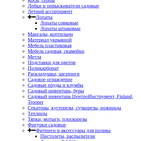
Косы, серпы
Лейки и опрыскиватели садовые
Летний ассортимент
Лопаты
Лопаты совковые
Лопаты штыковые
Мангалы, коптильни
Материал укрывной
Мебель пластиковая
Мебель садовая, скамейки
Метла
Подставки для цветов
Поликарбонат
Раскладушки, шезлонги
Садовое ограждение
Садовые пруды и клумбы
Садовый инвентарь, буры
Садовый инвентарь ЦентроИнструмент, Finland,
Trooper
Секаторы, кусторезы, сучкорезы, ножницы
Теплицы
Тяпки, мотыги, плоскорезы
Фигурки садовые
Фитинги и аксессуары для полива
Пистолеты, распылители