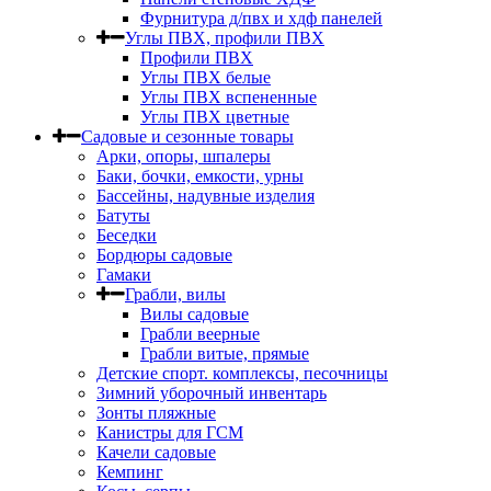
Фурнитура д/пвх и хдф панелей
Углы ПВХ, профили ПВХ
Профили ПВХ
Углы ПВХ белые
Углы ПВХ вспененные
Углы ПВХ цветные
Садовые и сезонные товары
Арки, опоры, шпалеры
Баки, бочки, емкости, урны
Бассейны, надувные изделия
Батуты
Беседки
Бордюры садовые
Гамаки
Грабли, вилы
Вилы садовые
Грабли веерные
Грабли витые, прямые
Детские спорт. комплексы, песочницы
Зимний уборочный инвентарь
Зонты пляжные
Канистры для ГСМ
Качели садовые
Кемпинг