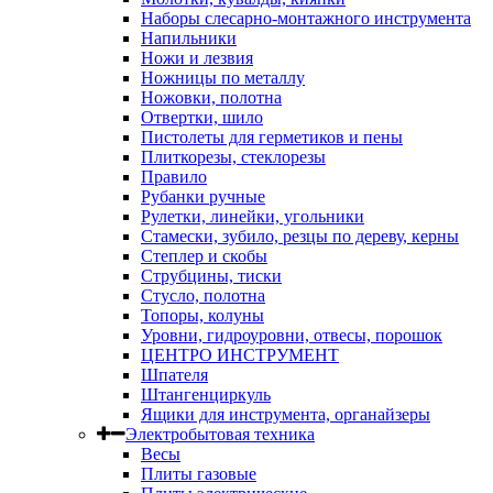
Наборы слесарно-монтажного инструмента
Напильники
Ножи и лезвия
Ножницы по металлу
Ножовки, полотна
Отвертки, шило
Пистолеты для герметиков и пены
Плиткорезы, стеклорезы
Правило
Рубанки ручные
Рулетки, линейки, угольники
Стамески, зубило, резцы по дереву, керны
Степлер и скобы
Струбцины, тиски
Стусло, полотна
Топоры, колуны
Уровни, гидроуровни, отвесы, порошок
ЦЕНТРО ИНСТРУМЕНТ
Шпателя
Штангенциркуль
Ящики для инструмента, органайзеры
Электробытовая техника
Весы
Плиты газовые