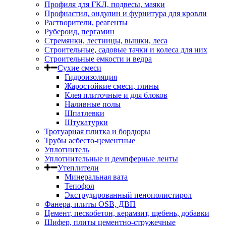
Профиля для ГКЛ, подвесы, маяки
Профнастил, ондулин и фурнитура для кровли
Растворители, реагенты
Рубероид, пергамин
Стремянки, лестницы, вышки, леса
Строительные, садовые тачки и колеса для них
Строительные емкости и ведра
Сухие смеси
Гидроизоляция
Жаростойкие смеси, глины
Клея плиточные и для блоков
Наливные полы
Шпатлевки
Штукатурки
Тротуарная плитка и бордюры
Трубы асбесто-цементные
Уплотнитель
Уплотнительные и демпферные ленты
Утеплители
Минеральная вата
Тепофол
Экструдированный пенополистирол
Фанера, плиты OSB, ДВП
Цемент, пескобетон, керамзит, щебень, добавки
Шифер, плиты цементно-стружечные