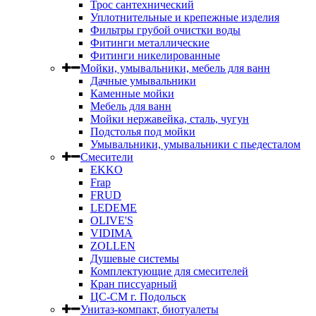
Трос сантехнический
Уплотнительные и крепежные изделия
Фильтры грубой очистки воды
Фитинги металлические
Фитинги никелированные
Мойки, умывальники, мебель для ванн
Дачные умывальники
Каменные мойки
Мебель для ванн
Мойки нержавейка, сталь, чугун
Подстолья под мойки
Умывальники, умывальники с пьедесталом
Смесители
EKKO
Frap
FRUD
LEDEME
OLIVE'S
VIDIMA
ZOLLEN
Душевые системы
Комплектующие для смесителей
Кран писсуарный
ЦС-СМ г. Подольск
Унитаз-компакт, биотуалеты