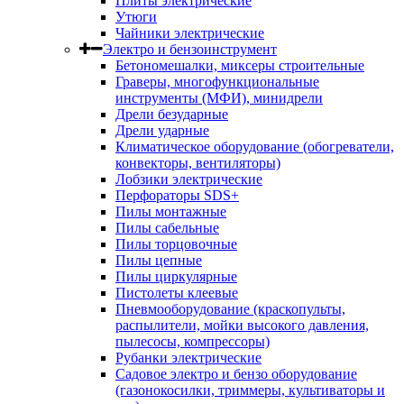
Плиты электрические
Утюги
Чайники электрические
Электро и бензоинструмент
Бетономешалки, миксеры строительные
Граверы, многофункциональные
инструменты (МФИ), минидрели
Дрели безударные
Дрели ударные
Климатическое оборудование (обогреватели,
конвекторы, вентиляторы)
Лобзики электрические
Перфораторы SDS+
Пилы монтажные
Пилы сабельные
Пилы торцовочные
Пилы цепные
Пилы циркулярные
Пистолеты клеевые
Пневмооборудование (краскопульты,
распылители, мойки высокого давления,
пылесосы, компрессоры)
Рубанки электрические
Садовое электро и бензо оборудование
(газонокосилки, триммеры, культиваторы и