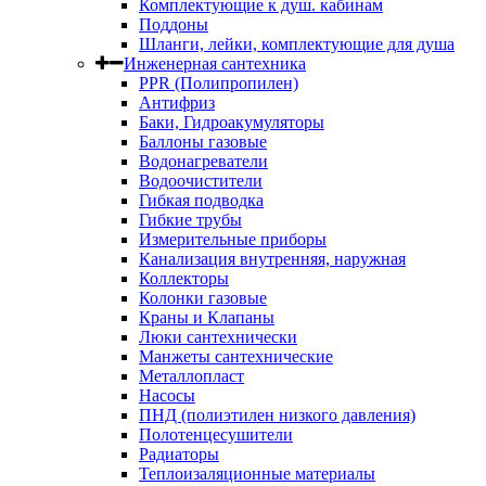
Комплектующие к душ. кабинам
Поддоны
Шланги, лейки, комплектующие для душа
Инженерная сантехника
PPR (Полипропилен)
Антифриз
Баки, Гидроакумуляторы
Баллоны газовые
Водонагреватели
Водоочистители
Гибкая подводка
Гибкие трубы
Измерительные приборы
Канализация внутренняя, наружная
Коллекторы
Колонки газовые
Краны и Клапаны
Люки сантехнически
Манжеты сантехнические
Металлопласт
Насосы
ПНД (полиэтилен низкого давления)
Полотенцесушители
Радиаторы
Теплоизаляционные материалы