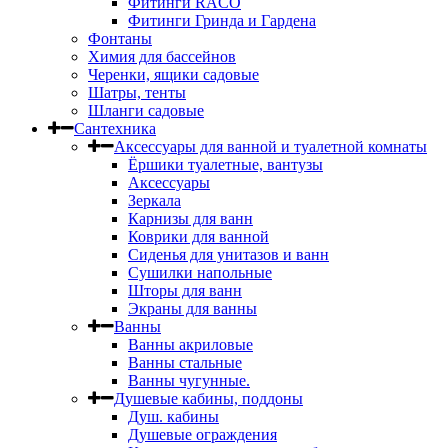
Фитинги RACO
Фитинги Гринда и Гардена
Фонтаны
Химия для бассейнов
Черенки, ящики садовые
Шатры, тенты
Шланги садовые
Сантехника
Аксессуары для ванной и туалетной комнаты
Ёршики туалетные, вантузы
Аксессуары
Зеркала
Карнизы для ванн
Коврики для ванной
Сиденья для унитазов и ванн
Сушилки напольные
Шторы для ванн
Экраны для ванны
Ванны
Ванны акриловые
Ванны стальные
Ванны чугунные.
Душевые кабины, поддоны
Душ. кабины
Душевые ограждения