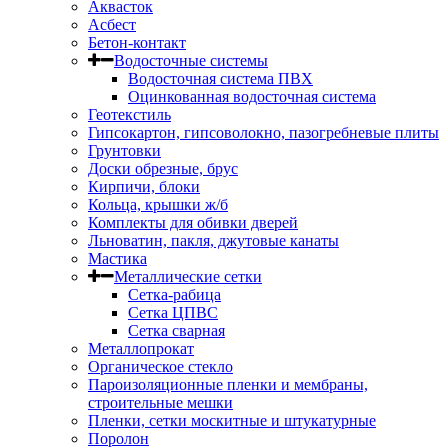
Аквасток
Асбест
Бетон-контакт
Водосточные системы
Водосточная система ПВХ
Оцинкованная водосточная система
Геотекстиль
Гипсокартон, гипсоволокно, пазогребневые плиты
Грунтовки
Доски обрезные, брус
Кирпичи, блоки
Кольца, крышки ж/б
Комплекты для обивки дверей
Льноватин, пакля, джутовые канаты
Мастика
Металлические сетки
Сетка-рабица
Сетка ЦПВС
Сетка сварная
Металлопрокат
Органическое стекло
Пароизоляционные пленки и мембраны,
строительные мешки
Пленки, сетки москитные и штукатурные
Поролон