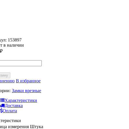
кул:
153897
т в наличии
₽
рзину
авнению
В избранное
гории:
Замки врезные
Характеристики
Доставка
Оплата
ктеристики
ица измерения
Штука