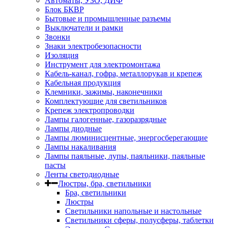
Автоматы, УЗО, ДИФ
Блок БКВР
Бытовые и промышленные разъемы
Выключатели и рамки
Звонки
Знаки электробезопасности
Изоляция
Инструмент для электромонтажа
Кабель-канал, гофра, металлорукав и крепеж
Кабельная продукция
Клемники, зажимы, наконечники
Комплектующие для светильников
Крепеж электропроводки
Лампы галогенные, газоразрядные
Лампы диодные
Лампы люминисцентные, энергосберегающие
Лампы накаливания
Лампы паяльные, лупы, паяльники, паяльные
пасты
Ленты светодиодные
Люстры, бра, светильники
Бра, светильники
Люстры
Светильники напольные и настольные
Светильники сферы, полусферы, таблетки