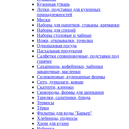
Кухонная утварь
Лотки, подставки для кухонных
принадлежностей
Миски
Наборы для напитков, стаканы, креманки
Наборы для специй
Наборы столовые и чайные
Ножи, открывалки, точилки
Одноразовая посуда
Пасхальная продукция
Салфетки сервировочные, подставки под
горячее
Сахарницы, кофейники, чайники
заварочные, масленки
Силиконовые, кулинарные формы
Сито, дуршлаги, ковши
Скатерти, клеенки
Сковороды, формы для запекания
Тарелки, салатники, блюда
Термосы
Тёрки
Фильтры для воды "Барьер"
Хлебницы, подносы
Хром для кухни
Чайники