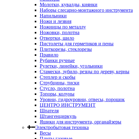
Молотки, кувалды, киянки
Наборы слесарно-монтажного инструмента
Напильники
Ножи и лезвия
Ножницы по металлу
Ножовки, полотна
Отвертки, шило
Пистолеты для герметиков и пены
Плиткорезы, стеклорезы
Правило
Рубанки ручные
Рулетки, линейки, угольники
Стамески, зубило, резцы по дереву, керны
Степлер и скобы
Струбцины, тиски
Стусло, полотна
Топоры, колуны
Уровни, гидроуровни, отвесы, порошок
ЦЕНТРО ИНСТРУМЕНТ
Шпателя
Штангенциркуль
Ящики для инструмента, органайзеры
Электробытовая техника
Весы
Плиты газовые