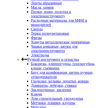
Ленты абразивные
Масла, химия
Пилки, ножи, полотна к
электроинструменту
Расходные материалы для МФИ и
минидрелей
Сверла
Терки полиуретановые
Фрезы
Хомуты металлические черевячные
Чашки алмазные, щетки для
электроинструмента
Электроды
Ручной инструмент и оснастка
Бокорезы, длинногудцы, плоскогубцы,
клещи, съемники
Брус для шлифования, щетки ручные,
сеткодержатели
Гладилки, кельмы, лопатки, ковши
Домкраты, лебедки, стяжки
Заклепочники, заклепки
Ключи
Лом строительный, гвоздодеры
Метчики, плашки, клуппы
Миксеры