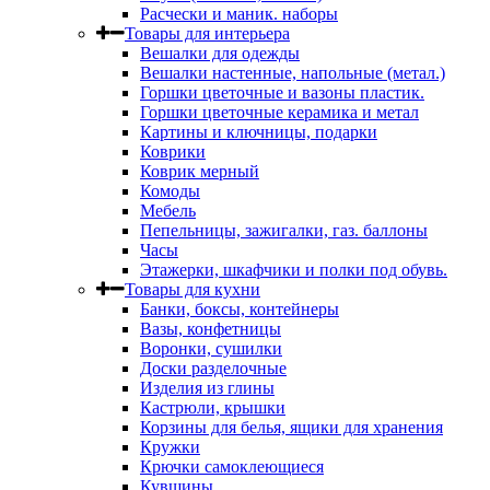
Расчески и маник. наборы
Товары для интерьера
Вешалки для одежды
Вешалки настенные, напольные (метал.)
Горшки цветочные и вазоны пластик.
Горшки цветочные керамика и метал
Картины и ключницы, подарки
Коврики
Коврик мерный
Комоды
Мебель
Пепельницы, зажигалки, газ. баллоны
Часы
Этажерки, шкафчики и полки под обувь.
Товары для кухни
Банки, боксы, контейнеры
Вазы, конфетницы
Воронки, сушилки
Доски разделочные
Изделия из глины
Кастрюли, крышки
Корзины для белья, ящики для хранения
Кружки
Крючки самоклеющиеся
Кувшины