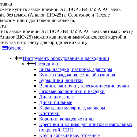
тавка
ожете купить Замок врезной АЛЛЮР 3В4-1/55А AC медь
ат. без ц/мех. (Аналог ШО-25) в Серпухове и Чехове
ывозом или с доставкой до объекта.
ата
ить Замок врезной АЛЛЮР 3В4-1/55А AC медь автомат. без ц/
(Аналог ШО-25) можно как наличными/банковской картой в
ине, так и по счёту для юридических лиц.
Каталог
Инструмент, оборудование и расходники
Расходники
Биты, насадки, патроны, адапторы
Бумага наждачная, сетка абразивная
Буры, пики, лопатки
Валики, ванночки, телескопические ручки
Газовые баллончики и насадки
Диски алмазные
Диски пильные
Карандаши малярные, маркеры
Кисточки
Коронки, кольцевые пилы
Крестики и клинья для плитки и напольных
покрытий, СВП
Круги абразивные, отрезные