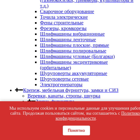
(газонокосилки, триммеры, культиваторы и
т.д.)
Сварочное оборудование
Точила электрические
Фены строительные
Фрезеры, кромкорезы
Шлифмашины вибрационные
Шлифмашины ленточные
Шлифмашины плоские, прямые
Шлифмашины полировальные
Шлифмашины угловые (Болгарки)
Шлифмашины эксцентриковые
(орбитальные)
Шуруповерты аккумуляторные
Шуруповерты сетевые
Электрогенераторы
Крепеж, мебельная фурнитура, замки и СИЗ
Веревки, канаты, стропы, шнурка
Замки, фурнитура
Доводчики
Мы используем cookies и персональные данные для улучшения рабо
Завертки, задвижки, засовы, шпингалеты
сайта. Продолжая пользоваться сайтом, вы соглашаетесь с
Политико
Замки
конфиденциальности
.
Петли дверные, гаражные, петли-стрелы,
пружины дверные
Понятно
Фурнитура дверная