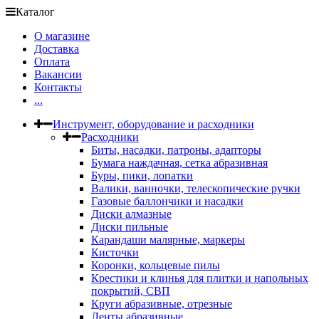
Каталог
О магазине
Доставка
Оплата
Вакансии
Контакты
...
Инструмент, оборудование и расходники
Расходники
Биты, насадки, патроны, адапторы
Бумага наждачная, сетка абразивная
Буры, пики, лопатки
Валики, ванночки, телескопические ручки
Газовые баллончики и насадки
Диски алмазные
Диски пильные
Карандаши малярные, маркеры
Кисточки
Коронки, кольцевые пилы
Крестики и клинья для плитки и напольных
покрытий, СВП
Круги абразивные, отрезные
Ленты абразивные