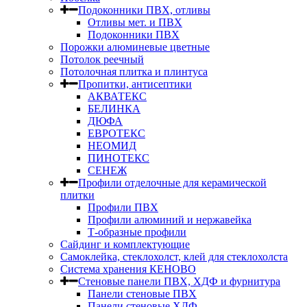
Подоконники ПВХ, отливы
Отливы мет. и ПВХ
Подоконники ПВХ
Порожки алюминевые цветные
Потолок реечный
Потолочная плитка и плинтуса
Пропитки, антисептики
АКВАТЕКС
БЕЛИНКА
ДЮФА
ЕВРОТЕКС
НЕОМИД
ПИНОТЕКС
СЕНЕЖ
Профили отделочные для керамической
плитки
Профили ПВХ
Профили алюминий и нержавейка
Т-образные профили
Сайдинг и комплектующие
Самоклейка, стеклохолст, клей для стеклохолста
Система хранения КЕНОВО
Стеновые панели ПВХ, ХДФ и фурнитура
Панели стеновые ПВХ
Панели стеновые ХДФ