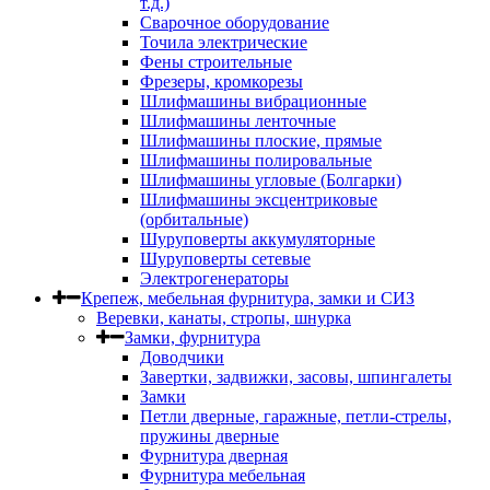
т.д.)
Сварочное оборудование
Точила электрические
Фены строительные
Фрезеры, кромкорезы
Шлифмашины вибрационные
Шлифмашины ленточные
Шлифмашины плоские, прямые
Шлифмашины полировальные
Шлифмашины угловые (Болгарки)
Шлифмашины эксцентриковые
(орбитальные)
Шуруповерты аккумуляторные
Шуруповерты сетевые
Электрогенераторы
Крепеж, мебельная фурнитура, замки и СИЗ
Веревки, канаты, стропы, шнурка
Замки, фурнитура
Доводчики
Завертки, задвижки, засовы, шпингалеты
Замки
Петли дверные, гаражные, петли-стрелы,
пружины дверные
Фурнитура дверная
Фурнитура мебельная