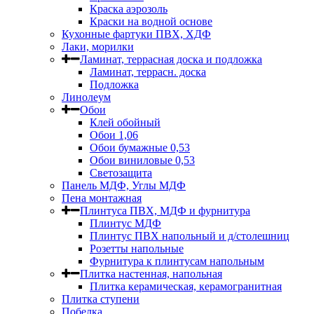
Краска аэрозоль
Краски на водной основе
Кухонные фартуки ПВХ, ХДФ
Лаки, морилки
Ламинат, террасная доска и подложка
Ламинат, террасн. доска
Подложка
Линолеум
Обои
Клей обойный
Обои 1,06
Обои бумажные 0,53
Обои виниловые 0,53
Светозащита
Панель МДФ, Углы МДФ
Пена монтажная
Плинтуса ПВХ, МДФ и фурнитура
Плинтус МДФ
Плинтус ПВХ напольный и д/столешниц
Розетты напольные
Фурнитура к плинтусам напольным
Плитка настенная, напольная
Плитка керамическая, керамогранитная
Плитка ступени
Побелка