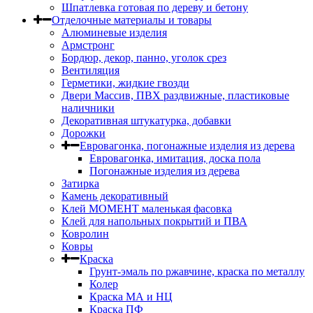
Шпатлевка готовая по дереву и бетону
Отделочные материалы и товары
Алюминевые изделия
Армстронг
Бордюр, декор, панно, уголок срез
Вентиляция
Герметики, жидкие гвозди
Двери Массив, ПВХ раздвижные, пластиковые
наличники
Декоративная штукатурка, добавки
Дорожки
Евровагонка, погонажные изделия из дерева
Евровагонка, имитация, доска пола
Погонажные изделия из дерева
Затирка
Камень декоративный
Клей МОМЕНТ маленькая фасовка
Клей для напольных покрытий и ПВА
Ковролин
Ковры
Краска
Грунт-эмаль по ржавчине, краска по металлу
Колер
Краска МА и НЦ
Краска ПФ