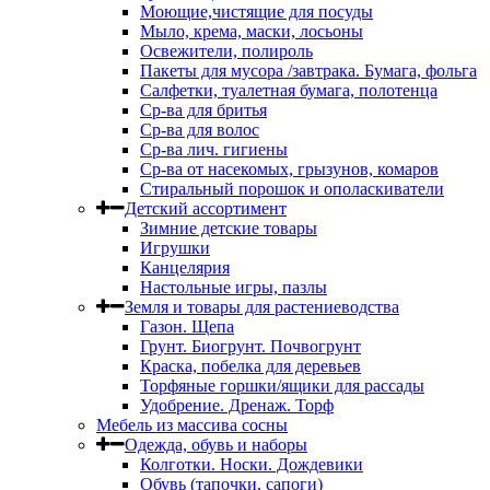
Моющие,чистящие для посуды
Мыло, крема, маски, лосьоны
Освежители, полироль
Пакеты для мусора /завтрака. Бумага, фольга
Салфетки, туалетная бумага, полотенца
Ср-ва для бритья
Ср-ва для волос
Ср-ва лич. гигиены
Ср-ва от насекомых, грызунов, комаров
Стиральный порошок и ополаскиватели
Детский ассортимент
Зимние детские товары
Игрушки
Канцелярия
Настольные игры, пазлы
Земля и товары для растениеводства
Газон. Щепа
Грунт. Биогрунт. Почвогрунт
Краска, побелка для деревьев
Торфяные горшки/ящики для рассады
Удобрение. Дренаж. Торф
Мебель из массива сосны
Одежда, обувь и наборы
Колготки. Носки. Дождевики
Обувь (тапочки, сапоги)