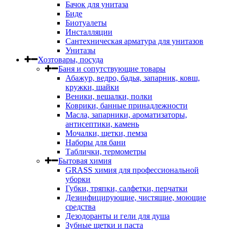
Бачок для унитаза
Биде
Биотуалеты
Инсталляции
Сантехническая арматура для унитазов
Унитазы
Хозтовары, посуда
Баня и сопутствующие товары
Абажур, ведро, бадья, запарник, ковш,
кружки, шайки
Веники, вешалки, полки
Коврики, банные принадлежности
Масла, запарники, ароматизаторы,
антисептики, камень
Мочалки, щетки, пемза
Наборы для бани
Таблички, термометры
Бытовая химия
GRASS химия для профессиональной
уборки
Губки, тряпки, салфетки, перчатки
Дезинфицирующие, чистящие, моющие
средства
Дезодоранты и гели для душа
Зубные щетки и паста