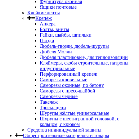
Фурнитура оконная
Ящики почтовые
Клейкие ленты
Крепёж
Анкера
Болты, винты
Гайки, шайбы, шпильки
Гвозди
Дюбель-гвозди, дюбель-шурупы
Дюбеля Молли
Дюбеля пластиковые, для теплоизоляции
Кляймеры, скобы строительные, патроны
индустриальные
Перфорированный крепеж
Саморезы кровельные
Саморезы оконные, по бетону
Саморезы с пресс-шайбой
Саморезы черные
Такелаж
Тросы, цепи
Шурупы жёлтые универсальные
Шурупы с шестигранной головкой, с
кольцом, с крюком
Средства индивидуальной защиты
Общестроительные материалы и товары