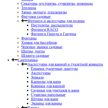
Секаторы, кусторезы, сучкорезы, ножницы
Теплицы
Тяпки, мотыги, плоскорезы
Фигурки садовые
Фитинги и аксессуары для полива
Пистолеты, распылители
Фитинги RACO
Фитинги Гринда и Гардена
Фонтаны
Химия для бассейнов
Черенки, ящики садовые
Шатры, тенты
Шланги садовые
Сантехника
Аксессуары для ванной и туалетной комнаты
Ёршики туалетные, вантузы
Аксессуары
Зеркала
Карнизы для ванн
Коврики для ванной
Сиденья для унитазов и ванн
Сушилки напольные
Шторы для ванн
Экраны для ванны
Ванны