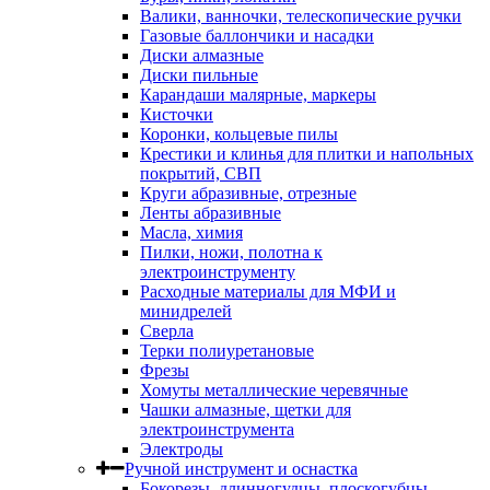
Валики, ванночки, телескопические ручки
Газовые баллончики и насадки
Диски алмазные
Диски пильные
Карандаши малярные, маркеры
Кисточки
Коронки, кольцевые пилы
Крестики и клинья для плитки и напольных
покрытий, СВП
Круги абразивные, отрезные
Ленты абразивные
Масла, химия
Пилки, ножи, полотна к
электроинструменту
Расходные материалы для МФИ и
минидрелей
Сверла
Терки полиуретановые
Фрезы
Хомуты металлические черевячные
Чашки алмазные, щетки для
электроинструмента
Электроды
Ручной инструмент и оснастка
Бокорезы, длинногудцы, плоскогубцы,