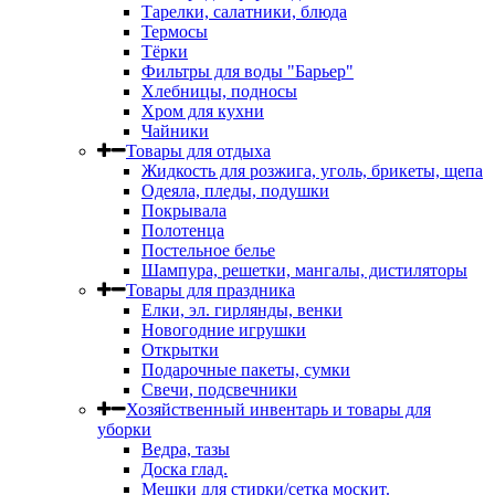
Тарелки, салатники, блюда
Термосы
Тёрки
Фильтры для воды "Барьер"
Хлебницы, подносы
Хром для кухни
Чайники
Товары для отдыха
Жидкость для розжига, уголь, брикеты, щепа
Одеяла, пледы, подушки
Покрывала
Полотенца
Постельное белье
Шампура, решетки, мангалы, дистиляторы
Товары для праздника
Елки, эл. гирлянды, венки
Новогодние игрушки
Открытки
Подарочные пакеты, сумки
Свечи, подсвечники
Хозяйственный инвентарь и товары для
уборки
Ведра, тазы
Доска глад.
Мешки для стирки/сетка москит.