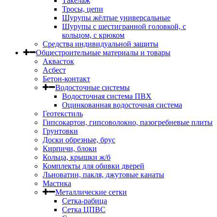
Такелаж
Тросы, цепи
Шурупы жёлтые универсальные
Шурупы с шестигранной головкой, с
кольцом, с крюком
Средства индивидуальной защиты
Общестроительные материалы и товары
Аквасток
Асбест
Бетон-контакт
Водосточные системы
Водосточная система ПВХ
Оцинкованная водосточная система
Геотекстиль
Гипсокартон, гипсоволокно, пазогребневые плиты
Грунтовки
Доски обрезные, брус
Кирпичи, блоки
Кольца, крышки ж/б
Комплекты для обивки дверей
Льноватин, пакля, джутовые канаты
Мастика
Металлические сетки
Сетка-рабица
Сетка ЦПВС