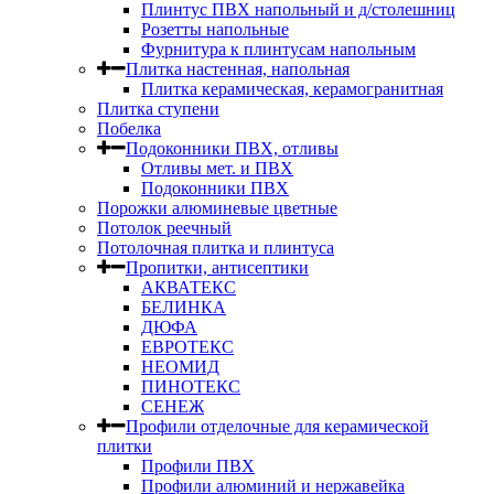
Плинтус ПВХ напольный и д/столешниц
Розетты напольные
Фурнитура к плинтусам напольным
Плитка настенная, напольная
Плитка керамическая, керамогранитная
Плитка ступени
Побелка
Подоконники ПВХ, отливы
Отливы мет. и ПВХ
Подоконники ПВХ
Порожки алюминевые цветные
Потолок реечный
Потолочная плитка и плинтуса
Пропитки, антисептики
АКВАТЕКС
БЕЛИНКА
ДЮФА
ЕВРОТЕКС
НЕОМИД
ПИНОТЕКС
СЕНЕЖ
Профили отделочные для керамической
плитки
Профили ПВХ
Профили алюминий и нержавейка