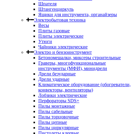
Шпателя
Штангенциркуль
Ящики для инструмента, органайзеры
Электробытовая техника
Весы
Плиты газовые
Плиты электрические
Утюги
Чайники электрические
Электро и бензоинструмент
Бетономешалки, миксеры строительные
Граверы, многофункциональные
инструменты (МФИ), минидрели
Дрели безударные
Дрели ударные
Климатическое оборудование (обогреватели,
конвекторы, вентиляторы)
Лобзики электрические
Перфораторы SDS+
Пилы монтажные
Пилы сабельные
Пилы торцовочные
Пилы цепные
Пилы циркулярные
Пистолеты клеевые