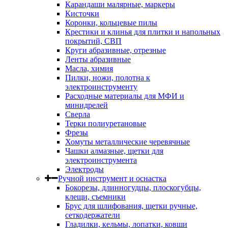
Карандаши малярные, маркеры
Кисточки
Коронки, кольцевые пилы
Крестики и клинья для плитки и напольных
покрытий, СВП
Круги абразивные, отрезные
Ленты абразивные
Масла, химия
Пилки, ножи, полотна к
электроинструменту
Расходные материалы для МФИ и
минидрелей
Сверла
Терки полиуретановые
Фрезы
Хомуты металлические черевячные
Чашки алмазные, щетки для
электроинструмента
Электроды
Ручной инструмент и оснастка
Бокорезы, длинногудцы, плоскогубцы,
клещи, съемники
Брус для шлифования, щетки ручные,
сеткодержатели
Гладилки, кельмы, лопатки, ковши