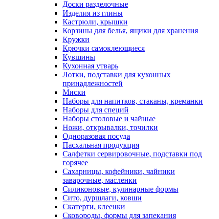
Доски разделочные
Изделия из глины
Кастрюли, крышки
Корзины для белья, ящики для хранения
Кружки
Крючки самоклеющиеся
Кувшины
Кухонная утварь
Лотки, подставки для кухонных
принадлежностей
Миски
Наборы для напитков, стаканы, креманки
Наборы для специй
Наборы столовые и чайные
Ножи, открывалки, точилки
Одноразовая посуда
Пасхальная продукция
Салфетки сервировочные, подставки под
горячее
Сахарницы, кофейники, чайники
заварочные, масленки
Силиконовые, кулинарные формы
Сито, дуршлаги, ковши
Скатерти, клеенки
Сковороды, формы для запекания