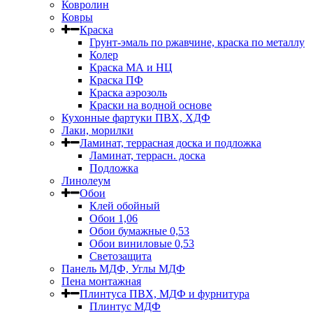
Ковролин
Ковры
Краска
Грунт-эмаль по ржавчине, краска по металлу
Колер
Краска МА и НЦ
Краска ПФ
Краска аэрозоль
Краски на водной основе
Кухонные фартуки ПВХ, ХДФ
Лаки, морилки
Ламинат, террасная доска и подложка
Ламинат, террасн. доска
Подложка
Линолеум
Обои
Клей обойный
Обои 1,06
Обои бумажные 0,53
Обои виниловые 0,53
Светозащита
Панель МДФ, Углы МДФ
Пена монтажная
Плинтуса ПВХ, МДФ и фурнитура
Плинтус МДФ