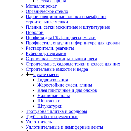
Сетка сварная
Металлопрокат
Органическое стекло
Пароизоляционные пленки и мембраны,
строительные мешки
Пленки, сетки москитные и штукатурные
Поролон
Профиля для ГКЛ, подвесы, маяки
Профнастил, ондулин и фурнитура для кровли
Растворители, реагенты
Рубероид, пергамин
Стремянки, лестницы, вышки, леса
Строительные, садовые тачки и колеса для них
Строительные емкости и ведра
Сухие смеси
Гидроизоляция
Жаростойкие смеси, глины
Клея плиточные и для блоков
Наливные полы
Шпатлевки
Штукатурки
Тротуарная плитка и бордюры
Трубы асбесто-цементные
Уплотнитель
Уплотнительные и демпферные ленты