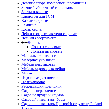
Детские спорт. комплексы, песочницы
Зимний уборочный инвентарь
Зонты пляжные
Канистры для ГСМ
Качели садовые
Кемпинг
Косы, серпы
Лейки и опрыскиватели садовые
Летний ассортимент
Лопаты
Лопаты совковые
Лопаты штыковые
Мангалы, коптильни
Материал укрывной
Мебель пластиковая
Мебель садовая, скамейки
Метла
Подставки для цветов
Поликарбонат
Раскладушки, шезлонги
Садовое ограждение
Садовые пруды и клумбы
Садовый инвентарь, буры
Садовый инвентарь ЦентроИнструмент, Finland,
Trooper