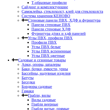
Т-образные профили
Сайдинг и комплектующие
Самоклейка, стеклохолст, клей для стеклохолста
Система хранения КЕНОВО
Стеновые панели ПВХ, ХДФ и фурнитура
Панели стеновые ПВХ
Панели стеновые ХДФ
Фурнитура д/пвх и хдф панелей
Углы ПВХ, профили ПВХ
Профили ПВХ
Углы ПВХ белые
Углы ПВХ вспененные
Углы ПВХ цветные
Садовые и сезонные товары
Арки, опоры, шпалеры
Баки, бочки, емкости, урны
Бассейны, надувные изделия
Батуты
Беседки
Бордюры садовые
Гамаки
Грабли, вилы
Вилы садовые
Грабли веерные
Грабли витые, прямые