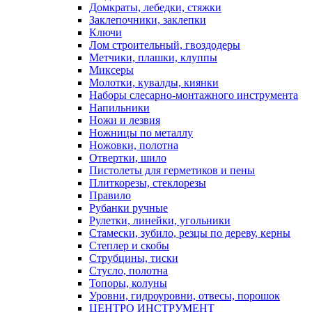
Домкраты, лебедки, стяжки
Заклепочники, заклепки
Ключи
Лом строительный, гвоздодеры
Метчики, плашки, клуппы
Миксеры
Молотки, кувалды, киянки
Наборы слесарно-монтажного инструмента
Напильники
Ножи и лезвия
Ножницы по металлу
Ножовки, полотна
Отвертки, шило
Пистолеты для герметиков и пены
Плиткорезы, стеклорезы
Правило
Рубанки ручные
Рулетки, линейки, угольники
Стамески, зубило, резцы по дереву, керны
Степлер и скобы
Струбцины, тиски
Стусло, полотна
Топоры, колуны
Уровни, гидроуровни, отвесы, порошок
ЦЕНТРО ИНСТРУМЕНТ