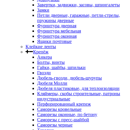
Завертки, задвижки, засовы, шпингалеты
Замки
Петли дверные, гаражные, петли-стрелы,
пружины дверные
Фурнитура дверная
Фурнитура мебельная
Фурнитура оконная
Ящики почтовые
Клейкие ленты
Крепёж
Анкера
Болты, винты
Гайки, шайбы, шпильки
Гвозди
Дюбель-гвозди, дюбель-шурупы
Дюбеля Молли
Дюбеля пластиковые, для теплоизоляции
Кляймеры, скобы строительные, патроны
индустриальные
Перфорированный крепеж
Саморезы кровельные
Саморезы оконные, по бетону
Саморезы с пресс-шайбой
Саморезы черные