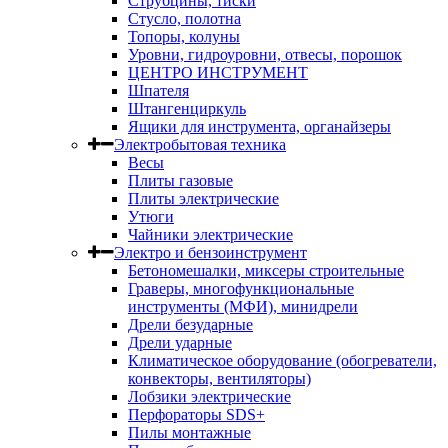
Струбцины, тиски
Стусло, полотна
Топоры, колуны
Уровни, гидроуровни, отвесы, порошок
ЦЕНТРО ИНСТРУМЕНТ
Шпателя
Штангенциркуль
Ящики для инструмента, органайзеры
Электробытовая техника
Весы
Плиты газовые
Плиты электрические
Утюги
Чайники электрические
Электро и бензоинструмент
Бетономешалки, миксеры строительные
Граверы, многофункциональные
инструменты (МФИ), минидрели
Дрели безударные
Дрели ударные
Климатическое оборудование (обогреватели,
конвекторы, вентиляторы)
Лобзики электрические
Перфораторы SDS+
Пилы монтажные