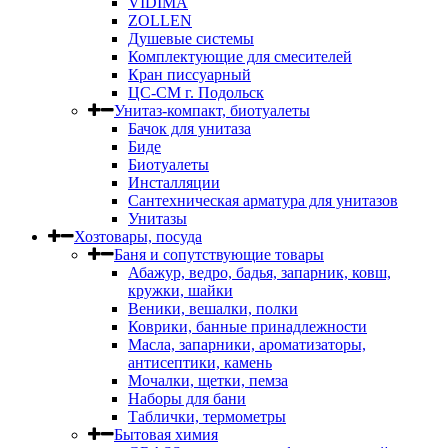
VIDIMA
ZOLLEN
Душевые системы
Комплектующие для смесителей
Кран писсуарный
ЦС-СМ г. Подольск
Унитаз-компакт, биотуалеты
Бачок для унитаза
Биде
Биотуалеты
Инсталляции
Сантехническая арматура для унитазов
Унитазы
Хозтовары, посуда
Баня и сопутствующие товары
Абажур, ведро, бадья, запарник, ковш,
кружки, шайки
Веники, вешалки, полки
Коврики, банные принадлежности
Масла, запарники, ароматизаторы,
антисептики, камень
Мочалки, щетки, пемза
Наборы для бани
Таблички, термометры
Бытовая химия