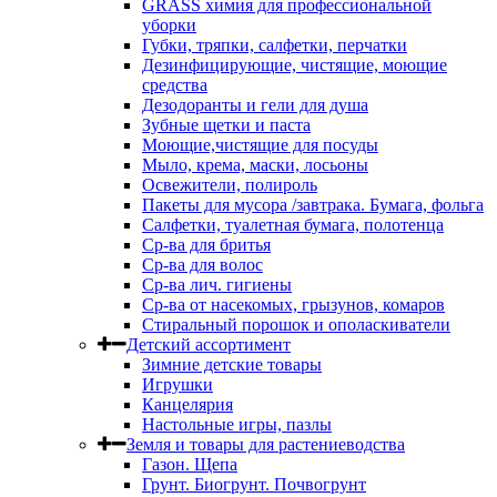
GRASS химия для профессиональной
уборки
Губки, тряпки, салфетки, перчатки
Дезинфицирующие, чистящие, моющие
средства
Дезодоранты и гели для душа
Зубные щетки и паста
Моющие,чистящие для посуды
Мыло, крема, маски, лосьоны
Освежители, полироль
Пакеты для мусора /завтрака. Бумага, фольга
Салфетки, туалетная бумага, полотенца
Ср-ва для бритья
Ср-ва для волос
Ср-ва лич. гигиены
Ср-ва от насекомых, грызунов, комаров
Стиральный порошок и ополаскиватели
Детский ассортимент
Зимние детские товары
Игрушки
Канцелярия
Настольные игры, пазлы
Земля и товары для растениеводства
Газон. Щепа
Грунт. Биогрунт. Почвогрунт