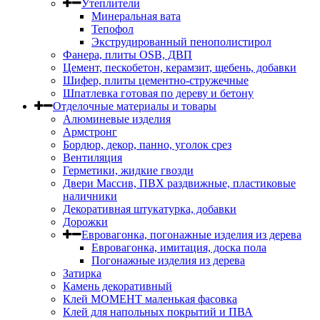
Утеплители
Минеральная вата
Тепофол
Экструдированный пенополистирол
Фанера, плиты OSB, ДВП
Цемент, пескобетон, керамзит, щебень, добавки
Шифер, плиты цементно-стружечные
Шпатлевка готовая по дереву и бетону
Отделочные материалы и товары
Алюминевые изделия
Армстронг
Бордюр, декор, панно, уголок срез
Вентиляция
Герметики, жидкие гвозди
Двери Массив, ПВХ раздвижные, пластиковые
наличники
Декоративная штукатурка, добавки
Дорожки
Евровагонка, погонажные изделия из дерева
Евровагонка, имитация, доска пола
Погонажные изделия из дерева
Затирка
Камень декоративный
Клей МОМЕНТ маленькая фасовка
Клей для напольных покрытий и ПВА