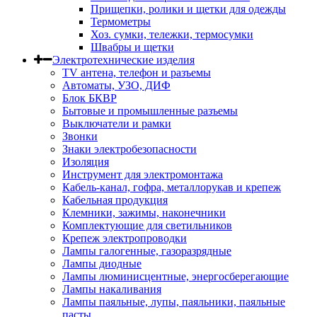
Прищепки, ролики и щетки для одежды
Термометры
Хоз. сумки, тележки, термосумки
Швабры и щетки
Электротехнические изделия
TV aнтена, телефон и разъемы
Автоматы, УЗО, ДИФ
Блок БКВР
Бытовые и промышленные разъемы
Выключатели и рамки
Звонки
Знаки электробезопасности
Изоляция
Инструмент для электромонтажа
Кабель-канал, гофра, металлорукав и крепеж
Кабельная продукция
Клемники, зажимы, наконечники
Комплектующие для светильников
Крепеж электропроводки
Лампы галогенные, газоразрядные
Лампы диодные
Лампы люминисцентные, энергосберегающие
Лампы накаливания
Лампы паяльные, лупы, паяльники, паяльные
пасты