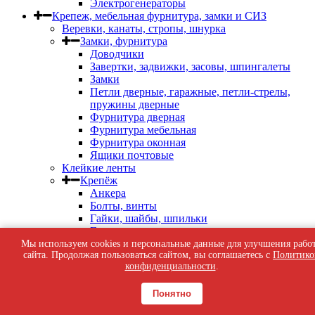
Электрогенераторы
Крепеж, мебельная фурнитура, замки и СИЗ
Веревки, канаты, стропы, шнурка
Замки, фурнитура
Доводчики
Завертки, задвижки, засовы, шпингалеты
Замки
Петли дверные, гаражные, петли-стрелы,
пружины дверные
Фурнитура дверная
Фурнитура мебельная
Фурнитура оконная
Ящики почтовые
Клейкие ленты
Крепёж
Анкера
Болты, винты
Гайки, шайбы, шпильки
Гвозди
Дюбель-гвозди, дюбель-шурупы
Мы используем cookies и персональные данные для улучшения рабо
сайта. Продолжая пользоваться сайтом, вы соглашаетесь с
Политико
Дюбеля Молли
конфиденциальности
.
Дюбеля пластиковые, для теплоизоляции
Кляймеры, скобы строительные, патроны
индустриальные
Понятно
Перфорированный крепеж