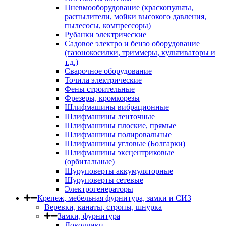
Пневмооборудование (краскопульты,
распылители, мойки высокого давления,
пылесосы, компрессоры)
Рубанки электрические
Садовое электро и бензо оборудование
(газонокосилки, триммеры, культиваторы и
т.д.)
Сварочное оборудование
Точила электрические
Фены строительные
Фрезеры, кромкорезы
Шлифмашины вибрационные
Шлифмашины ленточные
Шлифмашины плоские, прямые
Шлифмашины полировальные
Шлифмашины угловые (Болгарки)
Шлифмашины эксцентриковые
(орбитальные)
Шуруповерты аккумуляторные
Шуруповерты сетевые
Электрогенераторы
Крепеж, мебельная фурнитура, замки и СИЗ
Веревки, канаты, стропы, шнурка
Замки, фурнитура
Доводчики