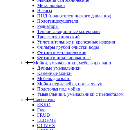
Манжеты сантехнические
Металлопласт
Насосы
ПНД (полиэтилен низкого давления)
Полотенцесушители
Радиаторы
Теплоизаляционные материалы
Трос сантехнический
Уплотнительные и крепежные изделия
Фильтры грубой очистки воды
Фитинги металлические
Фитинги никелированные
Мойки, умывальники, мебель для ванн
Дачные умывальники
Каменные мойки
Мебель для ванн
Мойки нержавейка, сталь, чугун
Подстолья под мойки
Умывальники, умывальники с пьедесталом
Смесители
EKKO
Frap
FRUD
LEDEME
OLIVE'S