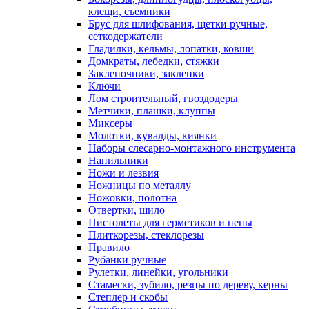
клещи, съемники
Брус для шлифования, щетки ручные,
сеткодержатели
Гладилки, кельмы, лопатки, ковши
Домкраты, лебедки, стяжки
Заклепочники, заклепки
Ключи
Лом строительный, гвоздодеры
Метчики, плашки, клуппы
Миксеры
Молотки, кувалды, киянки
Наборы слесарно-монтажного инструмента
Напильники
Ножи и лезвия
Ножницы по металлу
Ножовки, полотна
Отвертки, шило
Пистолеты для герметиков и пены
Плиткорезы, стеклорезы
Правило
Рубанки ручные
Рулетки, линейки, угольники
Стамески, зубило, резцы по дереву, керны
Степлер и скобы