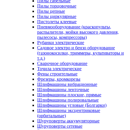
Пилы сабельные
Пилы торцовочные
Пилы цепные
Пилы циркулярные
Пистолеты клеевые
Пневмооборудование (краскопульты,
распылители, мойки высокого давления,
пылесосы, компрессоры)
Рубанки электрические
Садовое электро и бензо оборудование
(газонокосилки, триммеры, культиваторы и
т.д.)
Сварочное оборудование
Точила электрические
Фены строительные
Фрезеры, кромкорезы
Шлифмашины вибрационные
Шлифмашины ленточные
Шлифмашины плоские, прямые
Шлифмашины полировальные
Шлифмашины угловые (Болгарки)
Шлифмашины эксцентриковые
(орбитальные)
Шуруповерты аккумуляторные
Шуруповерты сетевые