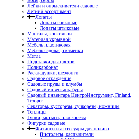
Косы, серпы
Лейки и опрыскиватели садовые
Летний ассортимент
Лопаты
Лопаты совковые
Лопаты штыковые
Мангалы, коптильни
Материал укрывной
Мебель пластиковая
Мебель садовая, скамейки
Метла
Подставки для цветов
Поликарбонат
Раскладушки, шезлонги
Садовое ограждение
Садовые пруды и клумбы
Садовый инвентарь, буры
Садовый инвентарь ЦентроИнструмент, Finland,
Trooper
Секаторы, кусторезы, сучкорезы, ножницы
Теплицы
Тяпки, мотыги, плоскорезы
Фигурки садовые
Фитинги и аксессуары для полива
Пистолеты, распылители