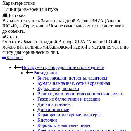
Характеристики
Единица измерения
Штука
Доставка
Вы можете купить Замок накладной Аллюр ЗН2А (Аналог
ШО-40) в Серпухове и Чехове самовывозом или с доставкой
до объекта.
Оплата
Оплатить Замок накладной Аллюр ЗН2А (Аналог ШО-40)
можно как наличными/банковской картой в магазине, так и по
счёту для юридических лиц.
Каталог
Инструмент, оборудование и расходники
Расходники
Биты, насадки, патроны, адапторы
Бумага наждачная, сетка абразивная
Буры, пики, лопатки
Валики, ванночки, телескопические ручки
Газовые баллончики и насадки
Диски алмазные
Диски пильные
Карандаши малярные, маркеры
Кисточки
Коронки, кольцевые пилы
Крестики и клинья для плитки и напольных