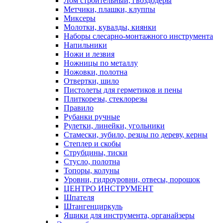
Лом строительный, гвоздодеры
Метчики, плашки, клуппы
Миксеры
Молотки, кувалды, киянки
Наборы слесарно-монтажного инструмента
Напильники
Ножи и лезвия
Ножницы по металлу
Ножовки, полотна
Отвертки, шило
Пистолеты для герметиков и пены
Плиткорезы, стеклорезы
Правило
Рубанки ручные
Рулетки, линейки, угольники
Стамески, зубило, резцы по дереву, керны
Степлер и скобы
Струбцины, тиски
Стусло, полотна
Топоры, колуны
Уровни, гидроуровни, отвесы, порошок
ЦЕНТРО ИНСТРУМЕНТ
Шпателя
Штангенциркуль
Ящики для инструмента, органайзеры