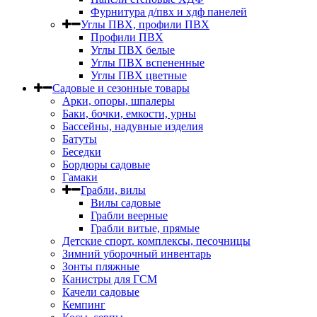
Фурнитура д/пвх и хдф панелей
Углы ПВХ, профили ПВХ
Профили ПВХ
Углы ПВХ белые
Углы ПВХ вспененные
Углы ПВХ цветные
Садовые и сезонные товары
Арки, опоры, шпалеры
Баки, бочки, емкости, урны
Бассейны, надувные изделия
Батуты
Беседки
Бордюры садовые
Гамаки
Грабли, вилы
Вилы садовые
Грабли веерные
Грабли витые, прямые
Детские спорт. комплексы, песочницы
Зимний уборочный инвентарь
Зонты пляжные
Канистры для ГСМ
Качели садовые
Кемпинг