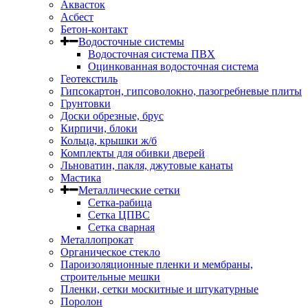
Аквасток
Асбест
Бетон-контакт
Водосточные системы
Водосточная система ПВХ
Оцинкованная водосточная система
Геотекстиль
Гипсокартон, гипсоволокно, пазогребневые плиты
Грунтовки
Доски обрезные, брус
Кирпичи, блоки
Кольца, крышки ж/б
Комплекты для обивки дверей
Льноватин, пакля, джутовые канаты
Мастика
Металлические сетки
Сетка-рабица
Сетка ЦПВС
Сетка сварная
Металлопрокат
Органическое стекло
Пароизоляционные пленки и мембраны,
строительные мешки
Пленки, сетки москитные и штукатурные
Поролон