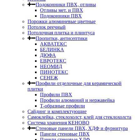
Подоконники ПВХ, отливы
Отливы мет. и ПВХ
Подоконники ПВХ
Порожки алюминевые цветные
Потолок реечный
Потолочная плитка и плинтуса
Пропитки, антисептики
АКВАТЕКС
БЕЛИНКА
ДЮФА
ЕВРОТЕКС
НЕОМИД
ПИНОТЕКС
СЕНЕЖ
Профили отделочные для керамической
плитки
Профили ПВХ
Профили алюминий и нержавейка
Т-образные профили
Сайдинг и комплектующие
Самоклейка, стеклохолст, клей для стеклохолста
Система хранения КЕНОВО
Стеновые панели ПВХ, ХДФ и фурнитура
Панели стеновые ПВХ
Панели стеновые ХДФ