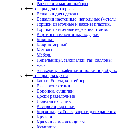
Расчески и маник. наборы
Товары для интерьера
Вешалки для одежды
Вешалки настенные, напольные (метал.)
Горшки цветочные и вазоны пластик.
Горшки цветочные керамика и метал
Картины и ключницы, подарки
Коврики
Коврик мерный
Комоды
Мебель
Пепельницы, зажигалки, газ. баллоны
Часы
Этажерки, шкафчики и полки под обувь.
Товары для кухни
Банки, боксы, контейнеры
Вазы, конфетницы
Воронки, сушилки
Доски разделочные
Изделия из глины
Кастрюли, крышки
Корзины для белья, ящики для хранения
Кружки
Крючки самоклеющиеся
Кувшины