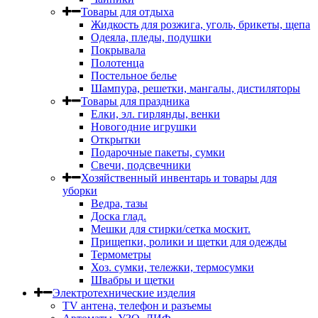
Товары для отдыха
Жидкость для розжига, уголь, брикеты, щепа
Одеяла, пледы, подушки
Покрывала
Полотенца
Постельное белье
Шампура, решетки, мангалы, дистиляторы
Товары для праздника
Елки, эл. гирлянды, венки
Новогодние игрушки
Открытки
Подарочные пакеты, сумки
Свечи, подсвечники
Хозяйственный инвентарь и товары для
уборки
Ведра, тазы
Доска глад.
Мешки для стирки/сетка москит.
Прищепки, ролики и щетки для одежды
Термометры
Хоз. сумки, тележки, термосумки
Швабры и щетки
Электротехнические изделия
TV aнтена, телефон и разъемы