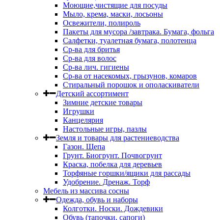
Моющие,чистящие для посуды
Мыло, крема, маски, лосьоны
Освежители, полироль
Пакеты для мусора /завтрака. Бумага, фольга
Салфетки, туалетная бумага, полотенца
Ср-ва для бритья
Ср-ва для волос
Ср-ва лич. гигиены
Ср-ва от насекомых, грызунов, комаров
Стиральный порошок и ополаскиватели
Детский ассортимент
Зимние детские товары
Игрушки
Канцелярия
Настольные игры, пазлы
Земля и товары для растениеводства
Газон. Щепа
Грунт. Биогрунт. Почвогрунт
Краска, побелка для деревьев
Торфяные горшки/ящики для рассады
Удобрение. Дренаж. Торф
Мебель из массива сосны
Одежда, обувь и наборы
Колготки. Носки. Дождевики
Обувь (тапочки, сапоги)