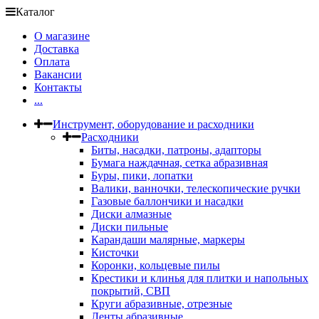
Каталог
О магазине
Доставка
Оплата
Вакансии
Контакты
...
Инструмент, оборудование и расходники
Расходники
Биты, насадки, патроны, адапторы
Бумага наждачная, сетка абразивная
Буры, пики, лопатки
Валики, ванночки, телескопические ручки
Газовые баллончики и насадки
Диски алмазные
Диски пильные
Карандаши малярные, маркеры
Кисточки
Коронки, кольцевые пилы
Крестики и клинья для плитки и напольных
покрытий, СВП
Круги абразивные, отрезные
Ленты абразивные