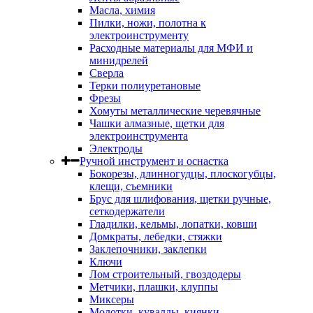
Масла, химия
Пилки, ножи, полотна к
электроинструменту
Расходные материалы для МФИ и
минидрелей
Сверла
Терки полиуретановые
Фрезы
Хомуты металлические черевячные
Чашки алмазные, щетки для
электроинструмента
Электроды
Ручной инструмент и оснастка
Бокорезы, длинногудцы, плоскогубцы,
клещи, съемники
Брус для шлифования, щетки ручные,
сеткодержатели
Гладилки, кельмы, лопатки, ковши
Домкраты, лебедки, стяжки
Заклепочники, заклепки
Ключи
Лом строительный, гвоздодеры
Метчики, плашки, клуппы
Миксеры
Молотки, кувалды, киянки