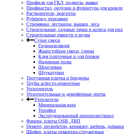
Профиля для ГКЛ, подвесы, маяки
Профнастил, ондулин и фурнитура для кровли
Растворители, реагенты
Рубероид, пергамин
Стремянки, лестницы, вышки, леса
Строительные, садовые тачки и колеса для них
Строительные емкости и ведра
Сухие смеси
Гидроизоляция
Жаростойкие смеси, глины
Клея плиточные и для блоков
Наливные полы
Шпатлевки
Штукатурки
Тротуарная плитка и бордюры
Трубы асбесто-цементные
Уплотнитель
Уплотнительные и демпферные ленты
Утеплители
Минеральная вата
Тепофол
Экструдированный пенополистирол
Фанера, плиты OSB, ДВП
Цемент, пескобетон, керамзит, щебень, добавки
Шифер, плиты цементно-стружечные