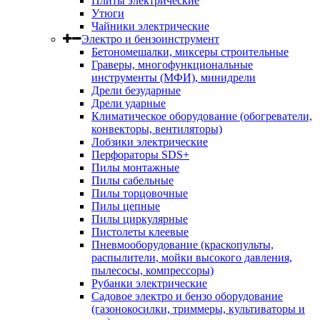
Плиты электрические
Утюги
Чайники электрические
Электро и бензоинструмент
Бетономешалки, миксеры строительные
Граверы, многофункциональные
инструменты (МФИ), минидрели
Дрели безударные
Дрели ударные
Климатическое оборудование (обогреватели,
конвекторы, вентиляторы)
Лобзики электрические
Перфораторы SDS+
Пилы монтажные
Пилы сабельные
Пилы торцовочные
Пилы цепные
Пилы циркулярные
Пистолеты клеевые
Пневмооборудование (краскопульты,
распылители, мойки высокого давления,
пылесосы, компрессоры)
Рубанки электрические
Садовое электро и бензо оборудование
(газонокосилки, триммеры, культиваторы и