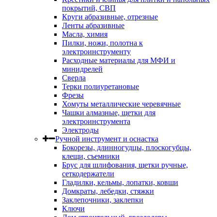
покрытий, СВП
Круги абразивные, отрезные
Ленты абразивные
Масла, химия
Пилки, ножи, полотна к
электроинструменту
Расходные материалы для МФИ и
минидрелей
Сверла
Терки полиуретановые
Фрезы
Хомуты металлические черевячные
Чашки алмазные, щетки для
электроинструмента
Электроды
Ручной инструмент и оснастка
Бокорезы, длинногудцы, плоскогубцы,
клещи, съемники
Брус для шлифования, щетки ручные,
сеткодержатели
Гладилки, кельмы, лопатки, ковши
Домкраты, лебедки, стяжки
Заклепочники, заклепки
Ключи