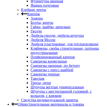
Фурнитура оконная
Ящики почтовые
Клейкие ленты
Крепёж
Анкера
Болты, винты
Гайки, шайбы, шпильки
Гвозди
Дюбель-гвозди, дюбель-шурупы
Дюбеля Молли
Дюбеля пластиковые, для теплоизоляции
Кляймеры, скобы строительные, патроны
индустриальные
Перфорированный крепеж
Саморезы кровельные
Саморезы оконные, по бетону
Саморезы с пресс-шайбой
Саморезы черные
Такелаж
Тросы, цепи
Шурупы жёлтые универсальные
Шурупы с шестигранной головкой, с
кольцом, с крюком
Средства индивидуальной защиты
Общестроительные материалы и товары