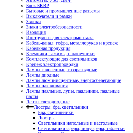
Автоматы, УЗО, ДИФ
Блок БКВР
Бытовые и промышленные разъемы
Выключатели и рамки
Звонки
Знаки электробезопасности
Изоляция
Инструмент для электромонтажа
Кабель-канал, гофра, металлорукав и крепеж
Кабельная продукция
Клемники, зажимы, наконечники
Комплектующие для светильников
Крепеж электропроводки
Лампы галогенные, газоразрядные
Лампы диодные
Лампы люминисцентные, энергосберегающие
Лампы накаливания
Лампы паяльные, лупы, паяльники, паяльные
пасты
Ленты светодиодные
Люстры, бра, светильники
Бра, светильники
Люстры
Светильники напольные и настольные
Светильники сферы, полусферы, таблетки