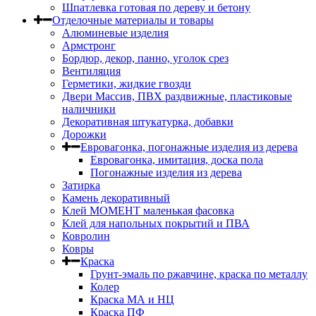
Шпатлевка готовая по дереву и бетону
Отделочные материалы и товары
Алюминевые изделия
Армстронг
Бордюр, декор, панно, уголок срез
Вентиляция
Герметики, жидкие гвозди
Двери Массив, ПВХ раздвижные, пластиковые
наличники
Декоративная штукатурка, добавки
Дорожки
Евровагонка, погонажные изделия из дерева
Евровагонка, имитация, доска пола
Погонажные изделия из дерева
Затирка
Камень декоративный
Клей МОМЕНТ маленькая фасовка
Клей для напольных покрытий и ПВА
Ковролин
Ковры
Краска
Грунт-эмаль по ржавчине, краска по металлу
Колер
Краска МА и НЦ
Краска ПФ