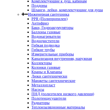
Комплектующие к душ. кабинам
Поддоны
Шланги, лейки, комплектующие для душа
Инженерная сантехника
PPR (Полипропилен)
Антифриз
Баки, Гидроакумуляторы
Баллоны газовые
Водонагреватели
Водоочистители
Гибкая подводка
Гибкие трубы
Измерительные приборы
Канализация внутренняя, наружная
Коллекторы
Колонки газовые
Краны и Клапаны
Люки сантехнически
Манжеты сантехнические
Металлопласт
Насосы
ПНД (полиэтилен низкого давления)
Полотенцесушители
Радиаторы
Теплоизаляционные материалы