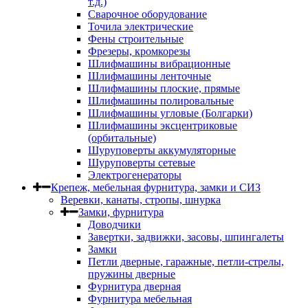
т.д.)
Сварочное оборудование
Точила электрические
Фены строительные
Фрезеры, кромкорезы
Шлифмашины вибрационные
Шлифмашины ленточные
Шлифмашины плоские, прямые
Шлифмашины полировальные
Шлифмашины угловые (Болгарки)
Шлифмашины эксцентриковые
(орбитальные)
Шуруповерты аккумуляторные
Шуруповерты сетевые
Электрогенераторы
Крепеж, мебельная фурнитура, замки и СИЗ
Веревки, канаты, стропы, шнурка
Замки, фурнитура
Доводчики
Завертки, задвижки, засовы, шпингалеты
Замки
Петли дверные, гаражные, петли-стрелы,
пружины дверные
Фурнитура дверная
Фурнитура мебельная