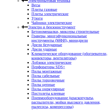
Электробытовая техника
Весы
Плиты газовые
Плиты электрические
Утюги
Чайники электрические
Электро и бензоинструмент
Бетономешалки, миксеры строительные
Граверы, многофункциональные
инструменты (МФИ), минидрели
Дрели безударные
Дрели ударные
Климатическое оборудование (обогреватели,
конвекторы, вентиляторы)
Лобзики электрические
Перфораторы SDS+
Пилы монтажные
Пилы сабельные
Пилы торцовочные
Пилы цепные
Пилы циркулярные
Пистолеты клеевые
Пневмооборудование (краскопульты,
распылители, мойки высокого давления,
пылесосы, компрессоры)