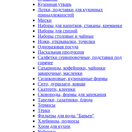
Кухонная утварь
Лотки, подставки для кухонных
принадлежностей
Миски
Наборы для напитков, стаканы, креманки
Наборы для специй
Наборы столовые и чайные
Ножи, открывалки, точилки
Одноразовая посуда
Пасхальная продукция
Салфетки сервировочные, подставки под
горячее
Сахарницы, кофейники, чайники
заварочные, масленки
Силиконовые, кулинарные формы
Сито, дуршлаги, ковши
Скатерти, клеенки
Сковороды, формы для запекания
Тарелки, салатники, блюда
Термосы
Тёрки
Фильтры для воды "Барьер"
Хлебницы, подносы
Хром для кухни
Чайники