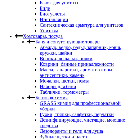
Бачок для унитаза
Биде
Биотуалеты
Инсталляции
Сантехническая арматура для унитазов
Унитазы
Хозтовары, посуда
Баня и сопутствующие товары
Абажур, ведро, бадья, запарник, ковш,
кружки, шайки
Веники, вешалки, полки
Коврики, банные принадлежности
Масла, запарники, ароматизаторы,
антисептики, камень
Мочалки, щетки, пемза
Наборы для бани
Таблички, термометры
Бытовая химия
GRASS химия для профессиональной
уборки
Губки, тряпки, салфетки, перчатки
Дезинфицирующие, чистящие, моющие
средства
Дезодоранты и гели для душа
Зубные щетки и паста