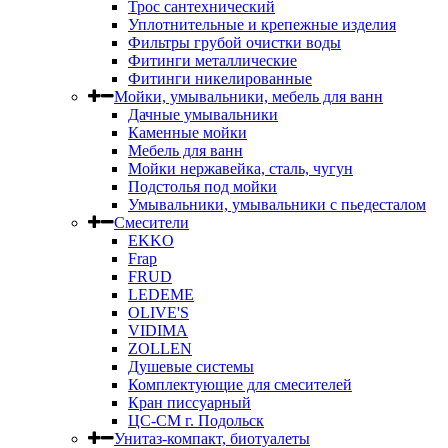
Трос сантехнический
Уплотнительные и крепежные изделия
Фильтры грубой очистки воды
Фитинги металлические
Фитинги никелированные
Мойки, умывальники, мебель для ванн
Дачные умывальники
Каменные мойки
Мебель для ванн
Мойки нержавейка, сталь, чугун
Подстолья под мойки
Умывальники, умывальники с пьедесталом
Смесители
EKKO
Frap
FRUD
LEDEME
OLIVE'S
VIDIMA
ZOLLEN
Душевые системы
Комплектующие для смесителей
Кран писсуарный
ЦС-СМ г. Подольск
Унитаз-компакт, биотуалеты