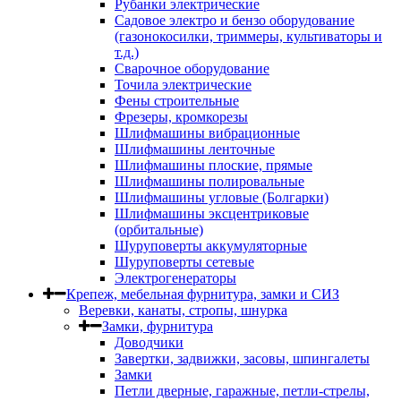
Рубанки электрические
Садовое электро и бензо оборудование
(газонокосилки, триммеры, культиваторы и
т.д.)
Сварочное оборудование
Точила электрические
Фены строительные
Фрезеры, кромкорезы
Шлифмашины вибрационные
Шлифмашины ленточные
Шлифмашины плоские, прямые
Шлифмашины полировальные
Шлифмашины угловые (Болгарки)
Шлифмашины эксцентриковые
(орбитальные)
Шуруповерты аккумуляторные
Шуруповерты сетевые
Электрогенераторы
Крепеж, мебельная фурнитура, замки и СИЗ
Веревки, канаты, стропы, шнурка
Замки, фурнитура
Доводчики
Завертки, задвижки, засовы, шпингалеты
Замки
Петли дверные, гаражные, петли-стрелы,