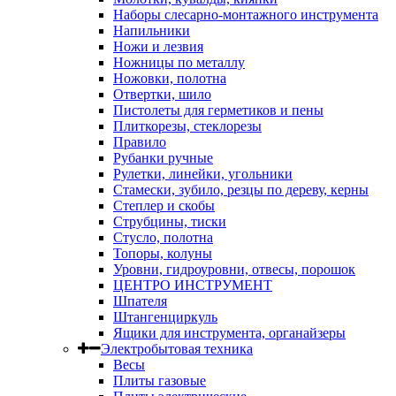
Наборы слесарно-монтажного инструмента
Напильники
Ножи и лезвия
Ножницы по металлу
Ножовки, полотна
Отвертки, шило
Пистолеты для герметиков и пены
Плиткорезы, стеклорезы
Правило
Рубанки ручные
Рулетки, линейки, угольники
Стамески, зубило, резцы по дереву, керны
Степлер и скобы
Струбцины, тиски
Стусло, полотна
Топоры, колуны
Уровни, гидроуровни, отвесы, порошок
ЦЕНТРО ИНСТРУМЕНТ
Шпателя
Штангенциркуль
Ящики для инструмента, органайзеры
Электробытовая техника
Весы
Плиты газовые