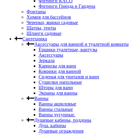
Фитинги RACO
Фитинги Гринда и Гардена
Фонтаны
Химия для бассейнов
Черенки, ящики садовые
Шатры, тенты
Шланги садовые
Сантехника
Аксессуары для ванной и туалетной комнаты
Ёршики туалетные, вантузы
Аксессуары
Зеркала
Карнизы для ванн
Коврики для ванной
Сиденья для унитазов и ванн
Сушилки напольные
Шторы для ванн
Экраны для ванны
Ванны
Ванны акриловые
Ванны стальные
Ванны чугунные.
Душевые кабины, поддоны
Душ. кабины
Душевые ограждения