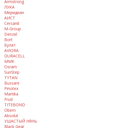
Armstrong
ЛУКА
Меридиан
АИСТ
Cersanit
M-Group
Denzel
Bort
Булат
AVIORA
DURACELL
ММК
Osram
SunStep
TYTAN
Bussare
Pinotex
Martika
Frud
TITEBOND
Obern
Absolut
УШАСТЫЙ НЯНЬ
Black Gear