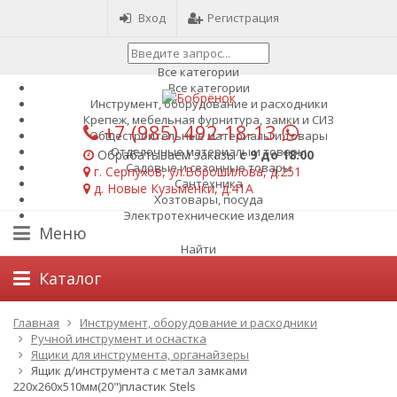
Вход
Регистрация
Все категории
Все категории
Инструмент, оборудование и расходники
Крепеж, мебельная фурнитура, замки и СИЗ
+7 (985)
492-18-13
Общестроительные материалы и товары
Отделочные материалы и товары
Обрабатываем заказы
с 9 до 18:00
Садовые и сезонные товары
г. Серпухов, ул.Ворошилова, д.251
Сантехника
д. Новые Кузьменки, д.41А
Хозтовары, посуда
Электротехнические изделия
Меню
Найти
Каталог
Главная
Инструмент, оборудование и расходники
Ручной инструмент и оснастка
Ящики для инструмента, органайзеры
Ящик д/инструмента с метал замками
220х260х510мм(20")пластик Stels