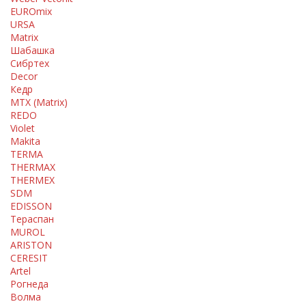
EUROmix
URSA
Matrix
Шабашка
Сибртех
Decor
Кедр
MTX (Matrix)
REDO
Violet
Makita
TERMA
THERMАX
THERMEX
SDM
EDISSON
Тераспан
MUROL
ARISTON
CERESIT
Artel
Рогнеда
Волма