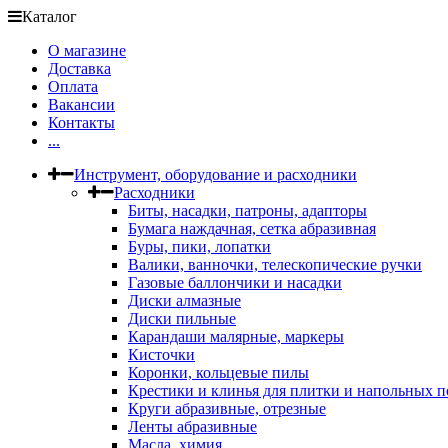
Каталог
О магазине
Доставка
Оплата
Вакансии
Контакты
...
Инструмент, оборудование и расходники
Расходники
Биты, насадки, патроны, адапторы
Бумага наждачная, сетка абразивная
Буры, пики, лопатки
Валики, ванночки, телескопические ручки
Газовые баллончики и насадки
Диски алмазные
Диски пильные
Карандаши малярные, маркеры
Кисточки
Коронки, кольцевые пилы
Крестики и клинья для плитки и напольных 
Круги абразивные, отрезные
Ленты абразивные
Масла, химия