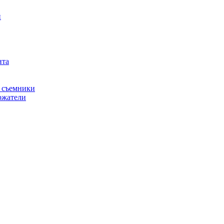
й
нта
, съемники
ржатели