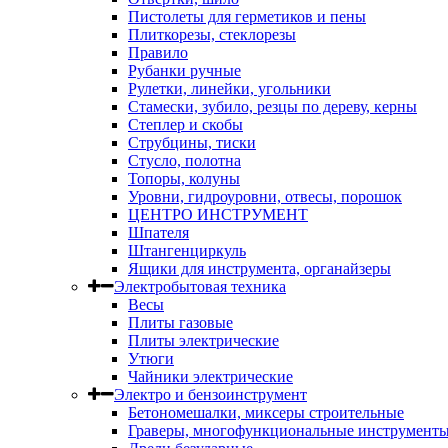
Пистолеты для герметиков и пены
Плиткорезы, стеклорезы
Правило
Рубанки ручные
Рулетки, линейки, угольники
Стамески, зубило, резцы по дереву, керны
Степлер и скобы
Струбцины, тиски
Стусло, полотна
Топоры, колуны
Уровни, гидроуровни, отвесы, порошок
ЦЕНТРО ИНСТРУМЕНТ
Шпателя
Штангенциркуль
Ящики для инструмента, органайзеры
Электробытовая техника
Весы
Плиты газовые
Плиты электрические
Утюги
Чайники электрические
Электро и бензоинструмент
Бетономешалки, миксеры строительные
Граверы, многофункциональные инструмент