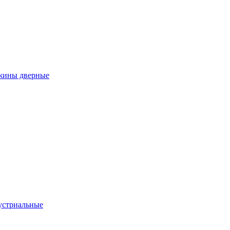
ужины дверные
устриальные