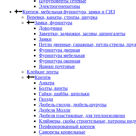
Шуруповерты сетевые
Электрогенераторы
Крепеж, мебельная фурнитура, замки и СИЗ
Веревки, канаты, стропы, шнурка
Замки, фурнитура
Доводчики
Завертки, задвижки, засовы, шпингалеты
Замки
Петли дверные, гаражные, петли-стрелы, пр
Фурнитура дверная
Фурнитура мебельная
Фурнитура оконная
Ящики почтовые
Клейкие ленты
Крепёж
Анкера
Болты, винты
Гайки, шайбы, шпильки
Гвозди
Дюбель-гвозди, дюбель-шурупы
Дюбеля Молли
Дюбеля пластиковые, для теплоизоляции
Кляймеры, скобы строительные, патроны инд
Перфорированный крепеж
Саморезы кровельные