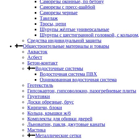
Саморезы оконные, по бетону
Саморезы с пресс-шайбой
Саморезы черные
Такелаж
Тросы, цепи
Шурупы жёлтые универсальные
Шурупы с шестигранной головкой, с кольцом
Средства индивидуальной защиты
Общестроительные материалы и товары
Аквасток
Асбест
Бетон-контакт
Водосточные системы
Водосточная система ПВХ
Оцинкованная водосточная система
Геотекстиль
Гипсокартон, гипсоволокно, пазогребневые плиты
Грунтовки
Доски обрезные, брус
Кирпичи, блоки
Кольца, крышки ж/б
Комплекты для обивки дверей
Льноватин, пакля, джутовые канаты
Мастика
Металлические сетки