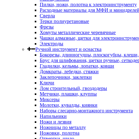
Пилки, ножи, полотна к электроинструменту
Расходные материалы для МФИ и минидреле
Сверла
Терки полиуретановые
Фрезы
Хомуты металлические черевячные
Чашки алмазные, щетки для электроинструме
Электроды
Ручной инструмент и оснастка
Бокорезы, длинногудцы, плоскогубцы, клещи
Брус для шлифования, щетки ручные, сеткоде
Гладилки, кельмы, лопатки, ковши
Домкраты, лебедки, стяжки
Заклепочники, заклепки
Ключи
Лом строительный, гвоздодеры
Метчики, плашки, клуппы
Миксеры
Молотки, кувалды, киянки
Наборы слесарно-монтажного инструмента
Напильники
Ножи и лезвия
Ножницы по металлу
Ножовки, полотна
Отвертки, шило