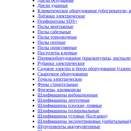
Дрели безударные
Дрели ударные
Климатическое оборудование (обогреватели, 
Лобзики электрические
Перфораторы SDS+
Пилы монтажные
Пилы сабельные
Пилы торцовочные
Пилы цепные
Пилы циркулярные
Пистолеты клеевые
Пневмооборудование (краскопульты, распылит
Рубанки электрические
Садовое электро и бензо оборудование (газоно
Сварочное оборудование
Точила электрические
Фены строительные
Фрезеры, кромкорезы
Шлифмашины вибрационные
Шлифмашины ленточные
Шлифмашины плоские, прямые
Шлифмашины полировальные
Шлифмашины угловые (Болгарки)
Шлифмашины эксцентриковые (орбитальные)
Шуруповерты аккумуляторные