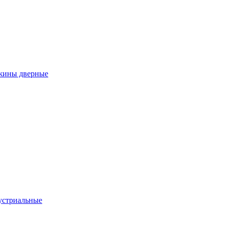
ужины дверные
устриальные