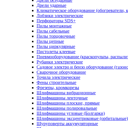
Дрели безударные
Дрели ударные
Климатическое оборудование (обогреватели, 
Лобзики электрические
Перфораторы SDS+
Пилы монтажные
Пилы сабельные
Пилы торцовочные
Пилы цепные
Пилы циркулярные
Пистолеты клеевые
Пневмооборудование (краскопульты, распылит
Рубанки электрические
Садовое электро и бензо оборудование (газоно
Сварочное оборудование
Точила электрические
Фены строительные
Фрезеры, кромкорезы
Шлифмашины вибрационные
Шлифмашины ленточные
Шлифмашины плоские, прямые
Шлифмашины полировальные
Шлифмашины угловые (Болгарки)
Шлифмашины эксцентриковые (орбитальные)
Шуруповерты аккумуляторные