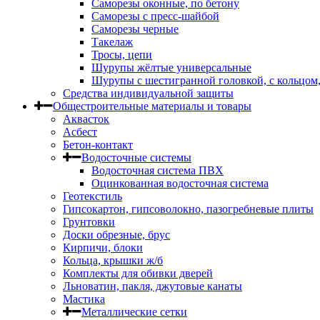
Саморезы оконные, по бетону
Саморезы с пресс-шайбой
Саморезы черные
Такелаж
Тросы, цепи
Шурупы жёлтые универсальные
Шурупы с шестигранной головкой, с кольцом
Средства индивидуальной защиты
Общестроительные материалы и товары
Аквасток
Асбест
Бетон-контакт
Водосточные системы
Водосточная система ПВХ
Оцинкованная водосточная система
Геотекстиль
Гипсокартон, гипсоволокно, пазогребневые плиты
Грунтовки
Доски обрезные, брус
Кирпичи, блоки
Кольца, крышки ж/б
Комплекты для обивки дверей
Льноватин, пакля, джутовые канаты
Мастика
Металлические сетки