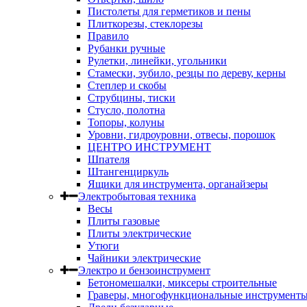
Пистолеты для герметиков и пены
Плиткорезы, стеклорезы
Правило
Рубанки ручные
Рулетки, линейки, угольники
Стамески, зубило, резцы по дереву, керны
Степлер и скобы
Струбцины, тиски
Стусло, полотна
Топоры, колуны
Уровни, гидроуровни, отвесы, порошок
ЦЕНТРО ИНСТРУМЕНТ
Шпателя
Штангенциркуль
Ящики для инструмента, органайзеры
Электробытовая техника
Весы
Плиты газовые
Плиты электрические
Утюги
Чайники электрические
Электро и бензоинструмент
Бетономешалки, миксеры строительные
Граверы, многофункциональные инструмент