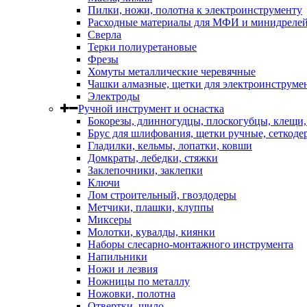
Пилки, ножи, полотна к электроинструменту
Расходные материалы для МФИ и минидреле
Сверла
Терки полиуретановые
Фрезы
Хомуты металлические черевячные
Чашки алмазные, щетки для электроинструме
Электроды
Ручной инструмент и оснастка
Бокорезы, длинногудцы, плоскогубцы, клещи
Брус для шлифования, щетки ручные, сеткоде
Гладилки, кельмы, лопатки, ковши
Домкраты, лебедки, стяжки
Заклепочники, заклепки
Ключи
Лом строительный, гвоздодеры
Метчики, плашки, клуппы
Миксеры
Молотки, кувалды, киянки
Наборы слесарно-монтажного инструмента
Напильники
Ножи и лезвия
Ножницы по металлу
Ножовки, полотна
Отвертки, шило