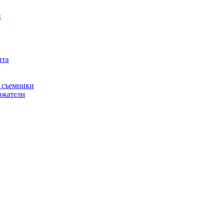
й
нта
, съемники
ржатели