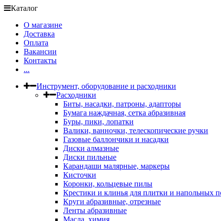
Каталог
О магазине
Доставка
Оплата
Вакансии
Контакты
...
Инструмент, оборудование и расходники
Расходники
Биты, насадки, патроны, адапторы
Бумага наждачная, сетка абразивная
Буры, пики, лопатки
Валики, ванночки, телескопические ручки
Газовые баллончики и насадки
Диски алмазные
Диски пильные
Карандаши малярные, маркеры
Кисточки
Коронки, кольцевые пилы
Крестики и клинья для плитки и напольных 
Круги абразивные, отрезные
Ленты абразивные
Масла, химия