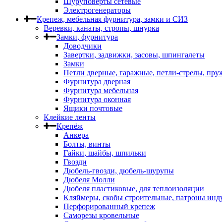
Шуруповерты сетевые
Электрогенераторы
Крепеж, мебельная фурнитура, замки и СИЗ
Веревки, канаты, стропы, шнурка
Замки, фурнитура
Доводчики
Завертки, задвижки, засовы, шпингалеты
Замки
Петли дверные, гаражные, петли-стрелы, пр
Фурнитура дверная
Фурнитура мебельная
Фурнитура оконная
Ящики почтовые
Клейкие ленты
Крепёж
Анкера
Болты, винты
Гайки, шайбы, шпильки
Гвозди
Дюбель-гвозди, дюбель-шурупы
Дюбеля Молли
Дюбеля пластиковые, для теплоизоляции
Кляймеры, скобы строительные, патроны инд
Перфорированный крепеж
Саморезы кровельные