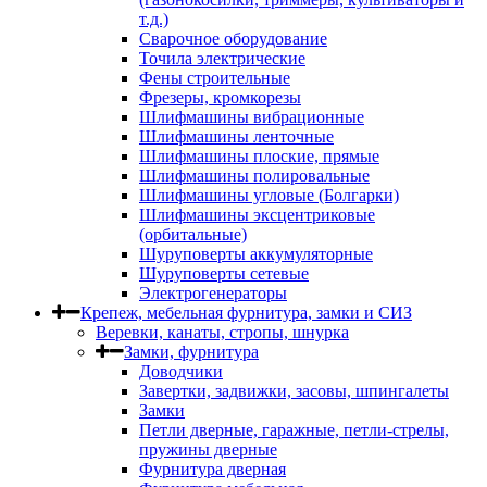
т.д.)
Сварочное оборудование
Точила электрические
Фены строительные
Фрезеры, кромкорезы
Шлифмашины вибрационные
Шлифмашины ленточные
Шлифмашины плоские, прямые
Шлифмашины полировальные
Шлифмашины угловые (Болгарки)
Шлифмашины эксцентриковые
(орбитальные)
Шуруповерты аккумуляторные
Шуруповерты сетевые
Электрогенераторы
Крепеж, мебельная фурнитура, замки и СИЗ
Веревки, канаты, стропы, шнурка
Замки, фурнитура
Доводчики
Завертки, задвижки, засовы, шпингалеты
Замки
Петли дверные, гаражные, петли-стрелы,
пружины дверные
Фурнитура дверная