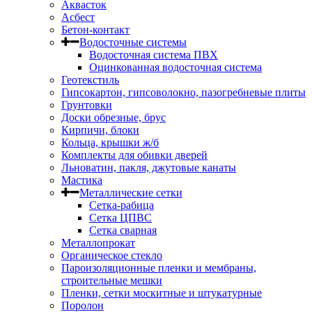
Аквасток
Асбест
Бетон-контакт
Водосточные системы
Водосточная система ПВХ
Оцинкованная водосточная система
Геотекстиль
Гипсокартон, гипсоволокно, пазогребневые плиты
Грунтовки
Доски обрезные, брус
Кирпичи, блоки
Кольца, крышки ж/б
Комплекты для обивки дверей
Льноватин, пакля, джутовые канаты
Мастика
Металлические сетки
Сетка-рабица
Сетка ЦПВС
Сетка сварная
Металлопрокат
Органическое стекло
Пароизоляционные пленки и мембраны,
строительные мешки
Пленки, сетки москитные и штукатурные
Поролон