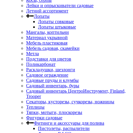
Косы, серпы
Лейки и опрыскиватели садовые
Летний ассортимент
Лопаты
Лопаты совковые
Лопаты штыковые
Мангалы, коптильни
Материал укрывной
Мебель пластиковая
Мебель садовая, скамейки
Метла
Подставки для цветов
Поликарбонат
Раскладушки, шезлонги
Садовое ограждение
Садовые пруды и клумбы
Садовый инвентарь, буры
Садовый инвентарь ЦентроИнструмент, Finland,
Trooper
Секаторы, кусторезы, сучкорезы, ножницы
Теплицы
Тяпки, мотыги, плоскорезы
Фигурки садовые
Фитинги и аксессуары для полива
Пистолеты, распылители