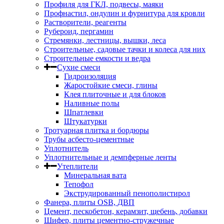
Профиля для ГКЛ, подвесы, маяки
Профнастил, ондулин и фурнитура для кровли
Растворители, реагенты
Рубероид, пергамин
Стремянки, лестницы, вышки, леса
Строительные, садовые тачки и колеса для них
Строительные емкости и ведра
Сухие смеси
Гидроизоляция
Жаростойкие смеси, глины
Клея плиточные и для блоков
Наливные полы
Шпатлевки
Штукатурки
Тротуарная плитка и бордюры
Трубы асбесто-цементные
Уплотнитель
Уплотнительные и демпферные ленты
Утеплители
Минеральная вата
Тепофол
Экструдированный пенополистирол
Фанера, плиты OSB, ДВП
Цемент, пескобетон, керамзит, щебень, добавки
Шифер, плиты цементно-стружечные