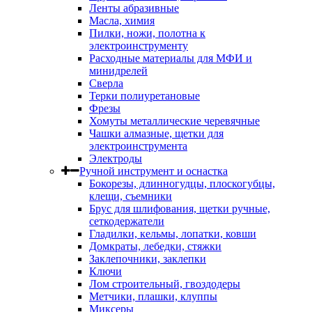
Ленты абразивные
Масла, химия
Пилки, ножи, полотна к
электроинструменту
Расходные материалы для МФИ и
минидрелей
Сверла
Терки полиуретановые
Фрезы
Хомуты металлические черевячные
Чашки алмазные, щетки для
электроинструмента
Электроды
Ручной инструмент и оснастка
Бокорезы, длинногудцы, плоскогубцы,
клещи, съемники
Брус для шлифования, щетки ручные,
сеткодержатели
Гладилки, кельмы, лопатки, ковши
Домкраты, лебедки, стяжки
Заклепочники, заклепки
Ключи
Лом строительный, гвоздодеры
Метчики, плашки, клуппы
Миксеры