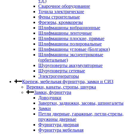
т.д.)
Сварочное оборудование
Точила электрические
Фены строительные
Фрезеры, кромкорезы
Шлифмашины вибрационные
Шлифмашины ленточные
Шлифмашины плоские, прямые
Шлифмашины полировальные
Шлифмашины угловые (Болгарки)
Шлифмашины эксцентриковые
(орбитальные)
Шуруповерты аккумуляторные
Шуруповерты сетевые
Электрогенераторы
Крепеж, мебельная фурнитура, замки и СИЗ
Веревки, канаты, стропы, шнурка
Замки, фурнитура
Доводчики
Завертки, задвижки, засовы, шпингалеты
Замки
Петли дверные, гаражные, петли-стрелы,
пружины дверные
Фурнитура дверная
Фурнитура мебельная