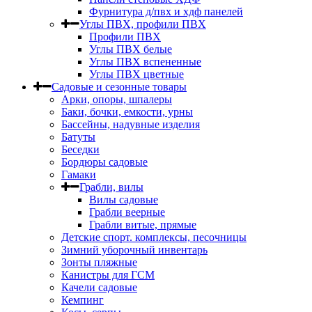
Фурнитура д/пвх и хдф панелей
Углы ПВХ, профили ПВХ
Профили ПВХ
Углы ПВХ белые
Углы ПВХ вспененные
Углы ПВХ цветные
Садовые и сезонные товары
Арки, опоры, шпалеры
Баки, бочки, емкости, урны
Бассейны, надувные изделия
Батуты
Беседки
Бордюры садовые
Гамаки
Грабли, вилы
Вилы садовые
Грабли веерные
Грабли витые, прямые
Детские спорт. комплексы, песочницы
Зимний уборочный инвентарь
Зонты пляжные
Канистры для ГСМ
Качели садовые
Кемпинг