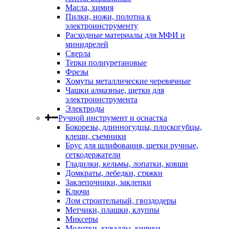
Масла, химия
Пилки, ножи, полотна к
электроинструменту
Расходные материалы для МФИ и
минидрелей
Сверла
Терки полиуретановые
Фрезы
Хомуты металлические черевячные
Чашки алмазные, щетки для
электроинструмента
Электроды
Ручной инструмент и оснастка
Бокорезы, длинногудцы, плоскогубцы,
клещи, съемники
Брус для шлифования, щетки ручные,
сеткодержатели
Гладилки, кельмы, лопатки, ковши
Домкраты, лебедки, стяжки
Заклепочники, заклепки
Ключи
Лом строительный, гвоздодеры
Метчики, плашки, клуппы
Миксеры
Молотки, кувалды, киянки