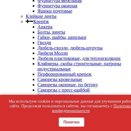
Фурнитура мебельная
Фурнитура оконная
Ящики почтовые
Клейкие ленты
Крепёж
Анкера
Болты, винты
Гайки, шайбы, шпильки
Гвозди
Дюбель-гвозди, дюбель-шурупы
Дюбеля Молли
Дюбеля пластиковые, для теплоизоляции
Кляймеры, скобы строительные, патроны
индустриальные
Перфорированный крепеж
Саморезы кровельные
Саморезы оконные, по бетону
Саморезы с пресс-шайбой
Саморезы черные
Такелаж
Мы используем cookies и персональные данные для улучшения рабо
Тросы, цепи
сайта. Продолжая пользоваться сайтом, вы соглашаетесь с
Политико
Шурупы жёлтые универсальные
конфиденциальности
.
Шурупы с шестигранной головкой, с
кольцом, с крюком
Понятно
Средства индивидуальной защиты