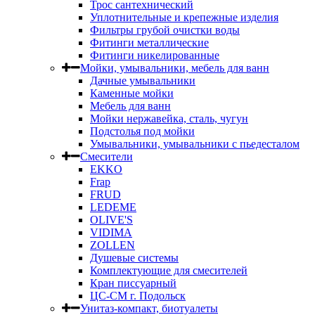
Трос сантехнический
Уплотнительные и крепежные изделия
Фильтры грубой очистки воды
Фитинги металлические
Фитинги никелированные
Мойки, умывальники, мебель для ванн
Дачные умывальники
Каменные мойки
Мебель для ванн
Мойки нержавейка, сталь, чугун
Подстолья под мойки
Умывальники, умывальники с пьедесталом
Смесители
EKKO
Frap
FRUD
LEDEME
OLIVE'S
VIDIMA
ZOLLEN
Душевые системы
Комплектующие для смесителей
Кран писсуарный
ЦС-СМ г. Подольск
Унитаз-компакт, биотуалеты