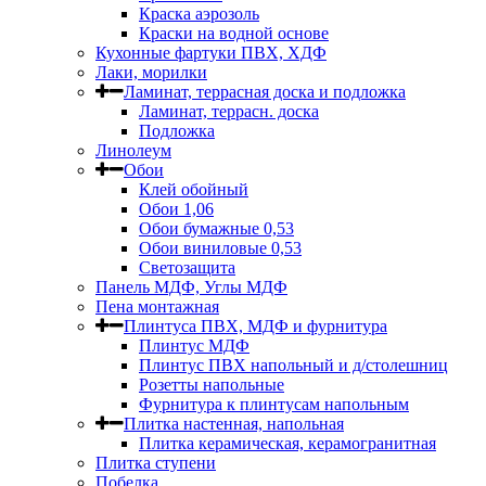
Краска аэрозоль
Краски на водной основе
Кухонные фартуки ПВХ, ХДФ
Лаки, морилки
Ламинат, террасная доска и подложка
Ламинат, террасн. доска
Подложка
Линолеум
Обои
Клей обойный
Обои 1,06
Обои бумажные 0,53
Обои виниловые 0,53
Светозащита
Панель МДФ, Углы МДФ
Пена монтажная
Плинтуса ПВХ, МДФ и фурнитура
Плинтус МДФ
Плинтус ПВХ напольный и д/столешниц
Розетты напольные
Фурнитура к плинтусам напольным
Плитка настенная, напольная
Плитка керамическая, керамогранитная
Плитка ступени
Побелка