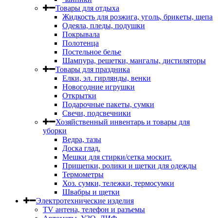
Товары для отдыха
Жидкость для розжига, уголь, брикеты, щепа
Одеяла, пледы, подушки
Покрывала
Полотенца
Постельное белье
Шампура, решетки, мангалы, дистиляторы
Товары для праздника
Елки, эл. гирлянды, венки
Новогодние игрушки
Открытки
Подарочные пакеты, сумки
Свечи, подсвечники
Хозяйственный инвентарь и товары для
уборки
Ведра, тазы
Доска глад.
Мешки для стирки/сетка москит.
Прищепки, ролики и щетки для одежды
Термометры
Хоз. сумки, тележки, термосумки
Швабры и щетки
Электротехнические изделия
TV aнтена, телефон и разъемы