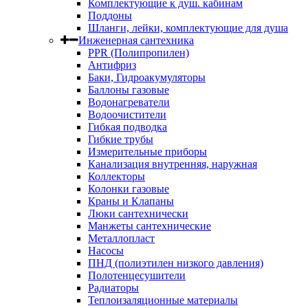
Комплектующие к душ. кабинам
Поддоны
Шланги, лейки, комплектующие для душа
Инженерная сантехника
PPR (Полипропилен)
Антифриз
Баки, Гидроакумуляторы
Баллоны газовые
Водонагреватели
Водоочистители
Гибкая подводка
Гибкие трубы
Измерительные приборы
Канализация внутренняя, наружная
Коллекторы
Колонки газовые
Краны и Клапаны
Люки сантехнически
Манжеты сантехнические
Металлопласт
Насосы
ПНД (полиэтилен низкого давления)
Полотенцесушители
Радиаторы
Теплоизаляционные материалы