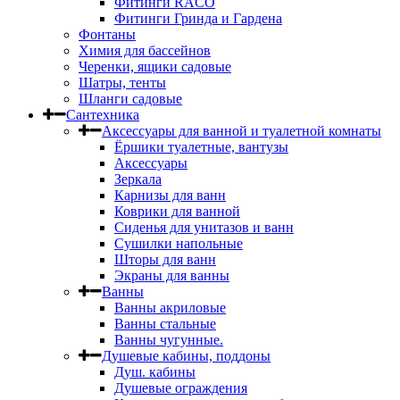
Фитинги RACO
Фитинги Гринда и Гардена
Фонтаны
Химия для бассейнов
Черенки, ящики садовые
Шатры, тенты
Шланги садовые
Сантехника
Аксессуары для ванной и туалетной комнаты
Ёршики туалетные, вантузы
Аксессуары
Зеркала
Карнизы для ванн
Коврики для ванной
Сиденья для унитазов и ванн
Сушилки напольные
Шторы для ванн
Экраны для ванны
Ванны
Ванны акриловые
Ванны стальные
Ванны чугунные.
Душевые кабины, поддоны
Душ. кабины
Душевые ограждения