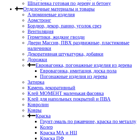
Шпатлевка готовая по дереву и бетону
Отделочные материалы и товары
Алюминевые изделия
Армстронг
Бордюр, декор, панно, уголок срез
Вентиляция
Герметики, жидкие гвозди
Двери Массив, ПВХ раздвижные, пластиковые
наличники
Декоративная штукатурка, добавки
Дорожки
Евровагонка, погонажные изделия из дерева
Евровагонка, имитация, доска пола
Погонажные изделия из дерева
Затирка
Камень декоративный
Клей МОМЕНТ маленькая фасовка
Клей для напольных покрытий и ПВА
Ковролин
Ковры
Краска
Грунт-эмаль по ржавчине, краска по металлу
Колер
Краска МА и НЦ
Краска ПФ