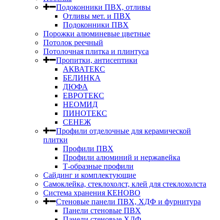
Подоконники ПВХ, отливы
Отливы мет. и ПВХ
Подоконники ПВХ
Порожки алюминевые цветные
Потолок реечный
Потолочная плитка и плинтуса
Пропитки, антисептики
АКВАТЕКС
БЕЛИНКА
ДЮФА
ЕВРОТЕКС
НЕОМИД
ПИНОТЕКС
СЕНЕЖ
Профили отделочные для керамической
плитки
Профили ПВХ
Профили алюминий и нержавейка
Т-образные профили
Сайдинг и комплектующие
Самоклейка, стеклохолст, клей для стеклохолста
Система хранения КЕНОВО
Стеновые панели ПВХ, ХДФ и фурнитура
Панели стеновые ПВХ
Панели стеновые ХДФ