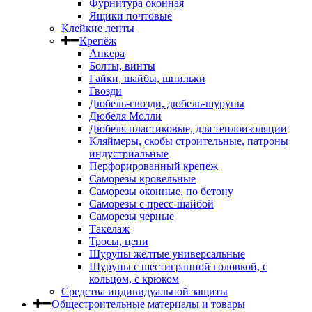
Фурнитура оконная
Ящики почтовые
Клейкие ленты
Крепёж
Анкера
Болты, винты
Гайки, шайбы, шпильки
Гвозди
Дюбель-гвозди, дюбель-шурупы
Дюбеля Молли
Дюбеля пластиковые, для теплоизоляции
Кляймеры, скобы строительные, патроны
индустриальные
Перфорированный крепеж
Саморезы кровельные
Саморезы оконные, по бетону
Саморезы с пресс-шайбой
Саморезы черные
Такелаж
Тросы, цепи
Шурупы жёлтые универсальные
Шурупы с шестигранной головкой, с
кольцом, с крюком
Средства индивидуальной защиты
Общестроительные материалы и товары