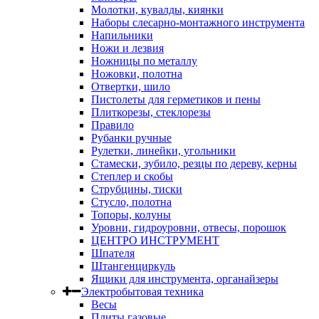
Молотки, кувалды, киянки
Наборы слесарно-монтажного инструмента
Напильники
Ножи и лезвия
Ножницы по металлу
Ножовки, полотна
Отвертки, шило
Пистолеты для герметиков и пены
Плиткорезы, стеклорезы
Правило
Рубанки ручные
Рулетки, линейки, угольники
Стамески, зубило, резцы по дереву, керны
Степлер и скобы
Струбцины, тиски
Стусло, полотна
Топоры, колуны
Уровни, гидроуровни, отвесы, порошок
ЦЕНТРО ИНСТРУМЕНТ
Шпателя
Штангенциркуль
Ящики для инструмента, органайзеры
Электробытовая техника
Весы
Плиты газовые