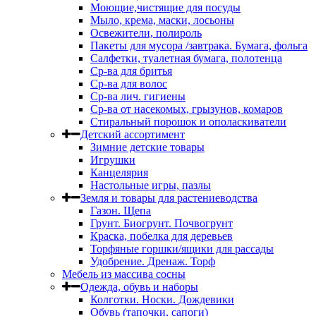
Моющие,чистящие для посуды
Мыло, крема, маски, лосьоны
Освежители, полироль
Пакеты для мусора /завтрака. Бумага, фольга
Салфетки, туалетная бумага, полотенца
Ср-ва для бритья
Ср-ва для волос
Ср-ва лич. гигиены
Ср-ва от насекомых, грызунов, комаров
Стиральный порошок и ополаскиватели
Детский ассортимент
Зимние детские товары
Игрушки
Канцелярия
Настольные игры, пазлы
Земля и товары для растениеводства
Газон. Щепа
Грунт. Биогрунт. Почвогрунт
Краска, побелка для деревьев
Торфяные горшки/ящики для рассады
Удобрение. Дренаж. Торф
Мебель из массива сосны
Одежда, обувь и наборы
Колготки. Носки. Дождевики
Обувь (тапочки, сапоги)