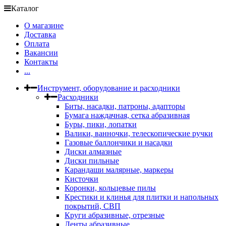
Каталог
О магазине
Доставка
Оплата
Вакансии
Контакты
...
Инструмент, оборудование и расходники
Расходники
Биты, насадки, патроны, адапторы
Бумага наждачная, сетка абразивная
Буры, пики, лопатки
Валики, ванночки, телескопические ручки
Газовые баллончики и насадки
Диски алмазные
Диски пильные
Карандаши малярные, маркеры
Кисточки
Коронки, кольцевые пилы
Крестики и клинья для плитки и напольных
покрытий, СВП
Круги абразивные, отрезные
Ленты абразивные