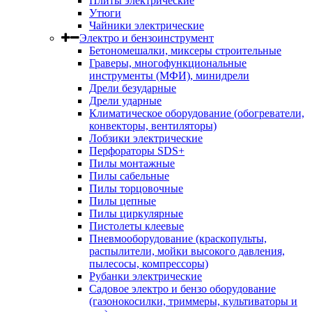
Плиты электрические
Утюги
Чайники электрические
Электро и бензоинструмент
Бетономешалки, миксеры строительные
Граверы, многофункциональные
инструменты (МФИ), минидрели
Дрели безударные
Дрели ударные
Климатическое оборудование (обогреватели,
конвекторы, вентиляторы)
Лобзики электрические
Перфораторы SDS+
Пилы монтажные
Пилы сабельные
Пилы торцовочные
Пилы цепные
Пилы циркулярные
Пистолеты клеевые
Пневмооборудование (краскопульты,
распылители, мойки высокого давления,
пылесосы, компрессоры)
Рубанки электрические
Садовое электро и бензо оборудование
(газонокосилки, триммеры, культиваторы и