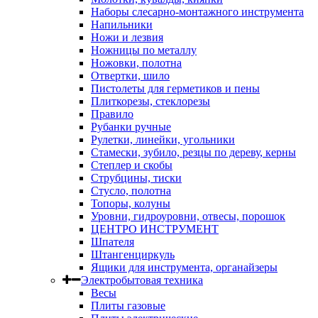
Наборы слесарно-монтажного инструмента
Напильники
Ножи и лезвия
Ножницы по металлу
Ножовки, полотна
Отвертки, шило
Пистолеты для герметиков и пены
Плиткорезы, стеклорезы
Правило
Рубанки ручные
Рулетки, линейки, угольники
Стамески, зубило, резцы по дереву, керны
Степлер и скобы
Струбцины, тиски
Стусло, полотна
Топоры, колуны
Уровни, гидроуровни, отвесы, порошок
ЦЕНТРО ИНСТРУМЕНТ
Шпателя
Штангенциркуль
Ящики для инструмента, органайзеры
Электробытовая техника
Весы
Плиты газовые