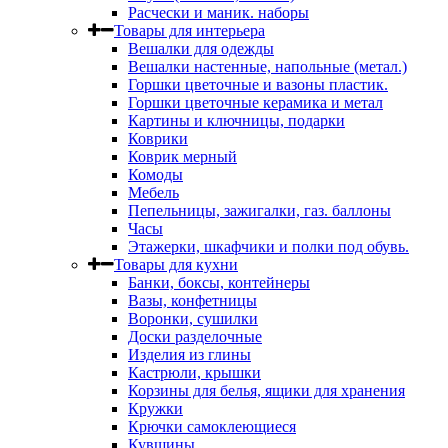
Расчески и маник. наборы
Товары для интерьера
Вешалки для одежды
Вешалки настенные, напольные (метал.)
Горшки цветочные и вазоны пластик.
Горшки цветочные керамика и метал
Картины и ключницы, подарки
Коврики
Коврик мерный
Комоды
Мебель
Пепельницы, зажигалки, газ. баллоны
Часы
Этажерки, шкафчики и полки под обувь.
Товары для кухни
Банки, боксы, контейнеры
Вазы, конфетницы
Воронки, сушилки
Доски разделочные
Изделия из глины
Кастрюли, крышки
Корзины для белья, ящики для хранения
Кружки
Крючки самоклеющиеся
Кувшины