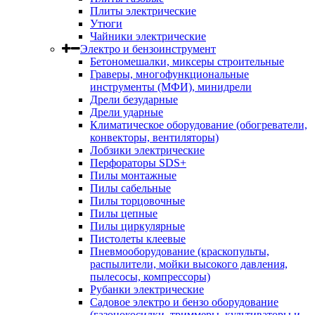
Плиты электрические
Утюги
Чайники электрические
Электро и бензоинструмент
Бетономешалки, миксеры строительные
Граверы, многофункциональные
инструменты (МФИ), минидрели
Дрели безударные
Дрели ударные
Климатическое оборудование (обогреватели,
конвекторы, вентиляторы)
Лобзики электрические
Перфораторы SDS+
Пилы монтажные
Пилы сабельные
Пилы торцовочные
Пилы цепные
Пилы циркулярные
Пистолеты клеевые
Пневмооборудование (краскопульты,
распылители, мойки высокого давления,
пылесосы, компрессоры)
Рубанки электрические
Садовое электро и бензо оборудование
(газонокосилки, триммеры, культиваторы и