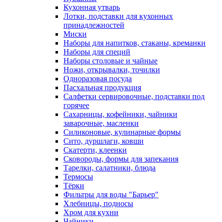
Кухонная утварь
Лотки, подставки для кухонных
принадлежностей
Миски
Наборы для напитков, стаканы, креманки
Наборы для специй
Наборы столовые и чайные
Ножи, открывалки, точилки
Одноразовая посуда
Пасхальная продукция
Салфетки сервировочные, подставки под
горячее
Сахарницы, кофейники, чайники
заварочные, масленки
Силиконовые, кулинарные формы
Сито, дуршлаги, ковши
Скатерти, клеенки
Сковороды, формы для запекания
Тарелки, салатники, блюда
Термосы
Тёрки
Фильтры для воды "Барьер"
Хлебницы, подносы
Хром для кухни
Чайники