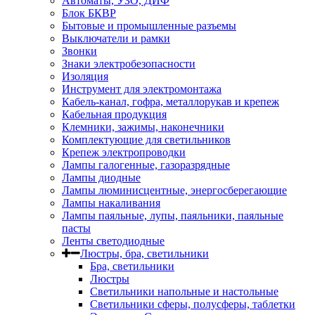
Автоматы, УЗО, ДИФ
Блок БКВР
Бытовые и промышленные разъемы
Выключатели и рамки
Звонки
Знаки электробезопасности
Изоляция
Инструмент для электромонтажа
Кабель-канал, гофра, металлорукав и крепеж
Кабельная продукция
Клемники, зажимы, наконечники
Комплектующие для светильников
Крепеж электропроводки
Лампы галогенные, газоразрядные
Лампы диодные
Лампы люминисцентные, энергосберегающие
Лампы накаливания
Лампы паяльные, лупы, паяльники, паяльные
пасты
Ленты светодиодные
Люстры, бра, светильники
Бра, светильники
Люстры
Светильники напольные и настольные
Светильники сферы, полусферы, таблетки