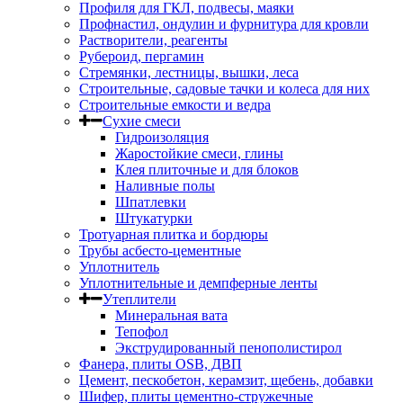
Профиля для ГКЛ, подвесы, маяки
Профнастил, ондулин и фурнитура для кровли
Растворители, реагенты
Рубероид, пергамин
Стремянки, лестницы, вышки, леса
Строительные, садовые тачки и колеса для них
Строительные емкости и ведра
Сухие смеси
Гидроизоляция
Жаростойкие смеси, глины
Клея плиточные и для блоков
Наливные полы
Шпатлевки
Штукатурки
Тротуарная плитка и бордюры
Трубы асбесто-цементные
Уплотнитель
Уплотнительные и демпферные ленты
Утеплители
Минеральная вата
Тепофол
Экструдированный пенополистирол
Фанера, плиты OSB, ДВП
Цемент, пескобетон, керамзит, щебень, добавки
Шифер, плиты цементно-стружечные