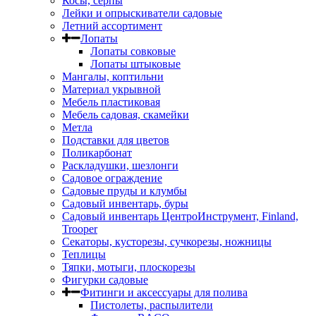
Косы, серпы
Лейки и опрыскиватели садовые
Летний ассортимент
Лопаты
Лопаты совковые
Лопаты штыковые
Мангалы, коптильни
Материал укрывной
Мебель пластиковая
Мебель садовая, скамейки
Метла
Подставки для цветов
Поликарбонат
Раскладушки, шезлонги
Садовое ограждение
Садовые пруды и клумбы
Садовый инвентарь, буры
Садовый инвентарь ЦентроИнструмент, Finland,
Trooper
Секаторы, кусторезы, сучкорезы, ножницы
Теплицы
Тяпки, мотыги, плоскорезы
Фигурки садовые
Фитинги и аксессуары для полива
Пистолеты, распылители