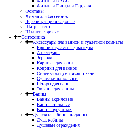
Фитинги RACO
Фитинги Гринда и Гардена
Фонтаны
Химия для бассейнов
Черенки, ящики садовые
Шатры, тенты
Шланги садовые
Сантехника
Аксессуары для ванной и туалетной комнаты
Ёршики туалетные, вантузы
Аксессуары
Зеркала
Карнизы для ванн
Коврики для ванной
Сиденья для унитазов и ванн
Сушилки напольные
Шторы для ванн
Экраны для ванны
Ванны
Ванны акриловые
Ванны стальные
Ванны чугунные.
Душевые кабины, поддоны
Душ. кабины
Душевые ограждения