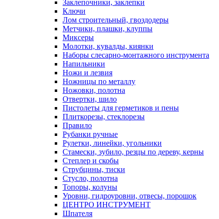
Заклепочники, заклепки
Ключи
Лом строительный, гвоздодеры
Метчики, плашки, клуппы
Миксеры
Молотки, кувалды, киянки
Наборы слесарно-монтажного инструмента
Напильники
Ножи и лезвия
Ножницы по металлу
Ножовки, полотна
Отвертки, шило
Пистолеты для герметиков и пены
Плиткорезы, стеклорезы
Правило
Рубанки ручные
Рулетки, линейки, угольники
Стамески, зубило, резцы по дереву, керны
Степлер и скобы
Струбцины, тиски
Стусло, полотна
Топоры, колуны
Уровни, гидроуровни, отвесы, порошок
ЦЕНТРО ИНСТРУМЕНТ
Шпателя