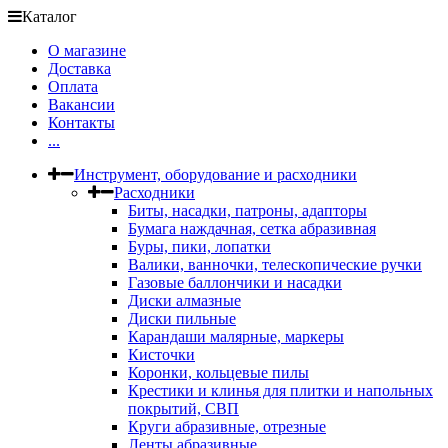
Каталог
О магазине
Доставка
Оплата
Вакансии
Контакты
...
Инструмент, оборудование и расходники
Расходники
Биты, насадки, патроны, адапторы
Бумага наждачная, сетка абразивная
Буры, пики, лопатки
Валики, ванночки, телескопические ручки
Газовые баллончики и насадки
Диски алмазные
Диски пильные
Карандаши малярные, маркеры
Кисточки
Коронки, кольцевые пилы
Крестики и клинья для плитки и напольных
покрытий, СВП
Круги абразивные, отрезные
Ленты абразивные