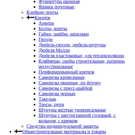
Фурнитура оконная
Ящики почтовые
Клейкие ленты
Крепёж
Анкера
Болты, винты
Гайки, шайбы, шпильки
Гвозди
Дюбель-гвозди, дюбель-шурупы
Дюбеля Молли
Дюбеля пластиковые, для теплоизоляции
Кляймеры, скобы строительные, патроны
индустриальные
Перфорированный крепеж
Саморезы кровельные
Саморезы оконные, по бетону
Саморезы с пресс-шайбой
Саморезы черные
Такелаж
Тросы, цепи
Шурупы жёлтые универсальные
Шурупы с шестигранной головкой, с
кольцом, с крюком
Средства индивидуальной защиты
Общестроительные материалы и товары