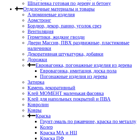
Шпатлевка готовая по дереву и бетону
Отделочные материалы и товары
Алюминевые изделия
Армстронг
Бордюр, декор, панно, уголок срез
Вентиляция
Герметики, жидкие гвозди
Двери Массив, ПВХ раздвижные, пластиковые
наличники
Декоративная штукатурка, добавки
Дорожки
Евровагонка, погонажные изделия из дерева
Евровагонка, имитация, доска пола
Погонажные изделия из дерева
Затирка
Камень декоративный
Клей МОМЕНТ маленькая фасовка
Клей для напольных покрытий и ПВА
Ковролин
Ковры
Краска
Грунт-эмаль по ржавчине, краска по металлу
Колер
Краска МА и НЦ
Краска ПФ