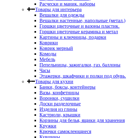
Расчески и маник. наборы
Товары для интерьера
Вешалки для одежды
Вешалки настенные, напольные (метал.)
Горшки цветочные и вазоны пластик.
Горшки цветочные керамика и метал
Картины и ключницы, подарки
Коврики
Коврик мерный
Комоды
Мебель
Пепельницы, зажигалки, газ. баллоны
Часы
Этажерки, шкафчики и полки под обувь.
Товары для кухни
Банки, боксы, контейнеры
Вазы, конфетницы
Воронки, сушилки
Доски разделочные
Изделия из глины
Кастрюли, крышки
Корзины для белья, ящики для хранения
Кружки
Крючки самоклеющиеся
Кувшины