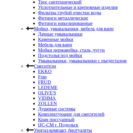
Трос сантехнический
Уплотнительные и крепежные изделия
Фильтры грубой очистки воды
Фитинги металлические
Фитинги никелированные
Мойки, умывальники, мебель для ванн
Дачные умывальники
Каменные мойки
Мебель для ванн
Мойки нержавейка, сталь, чугун
Подстолья под мойки
Умывальники, умывальники с пьедесталом
Смесители
EKKO
Frap
FRUD
LEDEME
OLIVE'S
VIDIMA
ZOLLEN
Душевые системы
Комплектующие для смесителей
Кран писсуарный
ЦС-СМ г. Подольск
Унитаз-компакт, биотуалеты