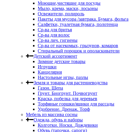
Моющие,чистящие для посуды
Мыло, крема, маски, лосьоны
Освежители, полироль
Пакеты для мусора /завтрака. Бумага, фольга
Салфетки, туалетная бумага, полотенца
Ср-ва для бритья
Ср-ва для волос
Ср-ва лич. гигиены
Ср-ва от насекомых, грызунов, комаров
Стиральный порошок и ополаскиватели
Детский ассортимент
Зимние детские товары
Игрушки
Канцелярия
Настольные игры, пазлы
Земля и товары для растениеводства
Газон. Щепа
Грунт. Биогрунт. Почвогрунт
Краска, побелка для деревьев
Торфяные горшки/ящики для рассады
Удобрение. Дренаж. Торф
Мебель из массива сосны
Одежда, обувь и наборы
Колготки. Носки. Дождевики
Обувь (тапочки, сапоги)