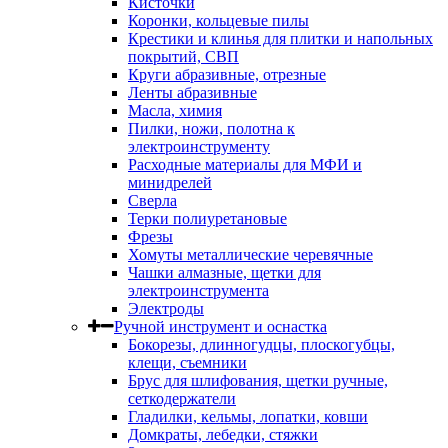
Кисточки
Коронки, кольцевые пилы
Крестики и клинья для плитки и напольных
покрытий, СВП
Круги абразивные, отрезные
Ленты абразивные
Масла, химия
Пилки, ножи, полотна к
электроинструменту
Расходные материалы для МФИ и
минидрелей
Сверла
Терки полиуретановые
Фрезы
Хомуты металлические черевячные
Чашки алмазные, щетки для
электроинструмента
Электроды
Ручной инструмент и оснастка
Бокорезы, длинногудцы, плоскогубцы,
клещи, съемники
Брус для шлифования, щетки ручные,
сеткодержатели
Гладилки, кельмы, лопатки, ковши
Домкраты, лебедки, стяжки