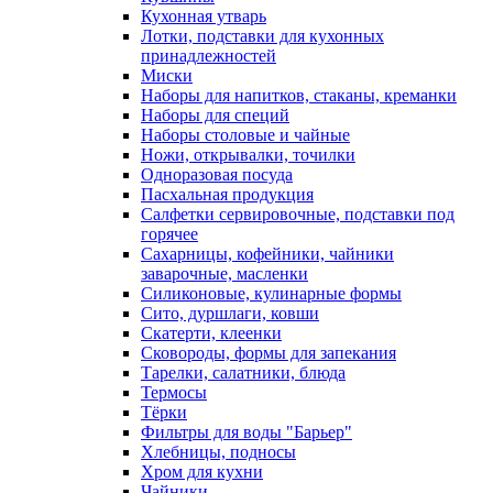
Кухонная утварь
Лотки, подставки для кухонных
принадлежностей
Миски
Наборы для напитков, стаканы, креманки
Наборы для специй
Наборы столовые и чайные
Ножи, открывалки, точилки
Одноразовая посуда
Пасхальная продукция
Салфетки сервировочные, подставки под
горячее
Сахарницы, кофейники, чайники
заварочные, масленки
Силиконовые, кулинарные формы
Сито, дуршлаги, ковши
Скатерти, клеенки
Сковороды, формы для запекания
Тарелки, салатники, блюда
Термосы
Тёрки
Фильтры для воды "Барьер"
Хлебницы, подносы
Хром для кухни
Чайники