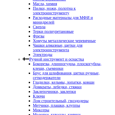
Масла, химия
Пилки, ножи, полотна к
электроинструменту
Расходные материалы для МФИ и
минидрелей
Сверла
Терки полиуретановые
Фрезы
Хомуты металлические черевячные
Чашки алмазные, щетки для
электроинструмента
Электроды
Ручной инструмент и оснастка
Бокорезы, длинногудцы, плоскогубцы,
клещи, съемники
Брус для шлифования, щетки ручные,
сеткодержатели
Гладилки, кельмы, лопатки, ковши
Домкраты, лебедки, стяжки
Заклепочники, заклепки
Ключи
Лом строительный, гвоздодеры
Метчики, плашки, клуппы
Миксеры
Молотки, кувалды, киянки