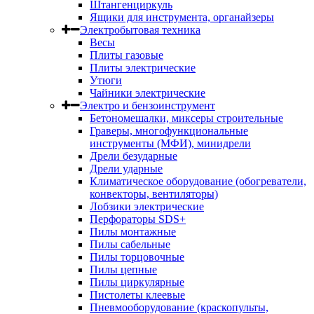
Штангенциркуль
Ящики для инструмента, органайзеры
Электробытовая техника
Весы
Плиты газовые
Плиты электрические
Утюги
Чайники электрические
Электро и бензоинструмент
Бетономешалки, миксеры строительные
Граверы, многофункциональные
инструменты (МФИ), минидрели
Дрели безударные
Дрели ударные
Климатическое оборудование (обогреватели,
конвекторы, вентиляторы)
Лобзики электрические
Перфораторы SDS+
Пилы монтажные
Пилы сабельные
Пилы торцовочные
Пилы цепные
Пилы циркулярные
Пистолеты клеевые
Пневмооборудование (краскопульты,