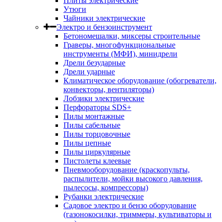
Плиты электрические
Утюги
Чайники электрические
Электро и бензоинструмент
Бетономешалки, миксеры строительные
Граверы, многофункциональные
инструменты (МФИ), минидрели
Дрели безударные
Дрели ударные
Климатическое оборудование (обогреватели,
конвекторы, вентиляторы)
Лобзики электрические
Перфораторы SDS+
Пилы монтажные
Пилы сабельные
Пилы торцовочные
Пилы цепные
Пилы циркулярные
Пистолеты клеевые
Пневмооборудование (краскопульты,
распылители, мойки высокого давления,
пылесосы, компрессоры)
Рубанки электрические
Садовое электро и бензо оборудование
(газонокосилки, триммеры, культиваторы и