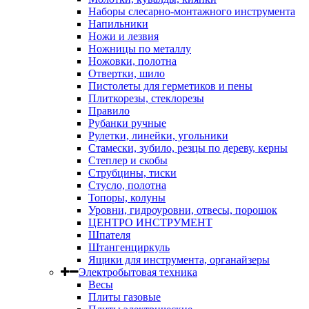
Наборы слесарно-монтажного инструмента
Напильники
Ножи и лезвия
Ножницы по металлу
Ножовки, полотна
Отвертки, шило
Пистолеты для герметиков и пены
Плиткорезы, стеклорезы
Правило
Рубанки ручные
Рулетки, линейки, угольники
Стамески, зубило, резцы по дереву, керны
Степлер и скобы
Струбцины, тиски
Стусло, полотна
Топоры, колуны
Уровни, гидроуровни, отвесы, порошок
ЦЕНТРО ИНСТРУМЕНТ
Шпателя
Штангенциркуль
Ящики для инструмента, органайзеры
Электробытовая техника
Весы
Плиты газовые