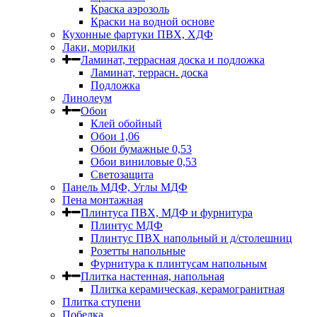
Краска аэрозоль
Краски на водной основе
Кухонные фартуки ПВХ, ХДФ
Лаки, морилки
Ламинат, террасная доска и подложка
Ламинат, террасн. доска
Подложка
Линолеум
Обои
Клей обойный
Обои 1,06
Обои бумажные 0,53
Обои виниловые 0,53
Светозащита
Панель МДФ, Углы МДФ
Пена монтажная
Плинтуса ПВХ, МДФ и фурнитура
Плинтус МДФ
Плинтус ПВХ напольный и д/столешниц
Розетты напольные
Фурнитура к плинтусам напольным
Плитка настенная, напольная
Плитка керамическая, керамогранитная
Плитка ступени
Побелка