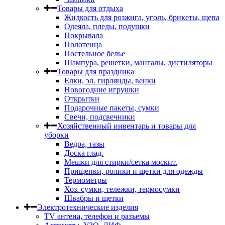
Товары для отдыха
Жидкость для розжига, уголь, брикеты, щепа
Одеяла, пледы, подушки
Покрывала
Полотенца
Постельное белье
Шампура, решетки, мангалы, дистиляторы
Товары для праздника
Елки, эл. гирлянды, венки
Новогодние игрушки
Открытки
Подарочные пакеты, сумки
Свечи, подсвечники
Хозяйственный инвентарь и товары для
уборки
Ведра, тазы
Доска глад.
Мешки для стирки/сетка москит.
Прищепки, ролики и щетки для одежды
Термометры
Хоз. сумки, тележки, термосумки
Швабры и щетки
Электротехнические изделия
TV aнтена, телефон и разъемы