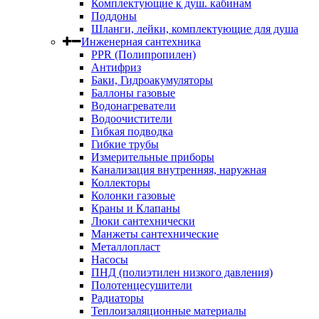
Комплектующие к душ. кабинам
Поддоны
Шланги, лейки, комплектующие для душа
Инженерная сантехника
PPR (Полипропилен)
Антифриз
Баки, Гидроакумуляторы
Баллоны газовые
Водонагреватели
Водоочистители
Гибкая подводка
Гибкие трубы
Измерительные приборы
Канализация внутренняя, наружная
Коллекторы
Колонки газовые
Краны и Клапаны
Люки сантехнически
Манжеты сантехнические
Металлопласт
Насосы
ПНД (полиэтилен низкого давления)
Полотенцесушители
Радиаторы
Теплоизаляционные материалы