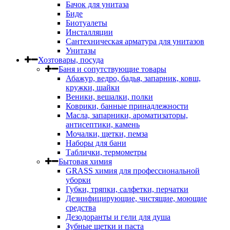
Бачок для унитаза
Биде
Биотуалеты
Инсталляции
Сантехническая арматура для унитазов
Унитазы
Хозтовары, посуда
Баня и сопутствующие товары
Абажур, ведро, бадья, запарник, ковш,
кружки, шайки
Веники, вешалки, полки
Коврики, банные принадлежности
Масла, запарники, ароматизаторы,
антисептики, камень
Мочалки, щетки, пемза
Наборы для бани
Таблички, термометры
Бытовая химия
GRASS химия для профессиональной
уборки
Губки, тряпки, салфетки, перчатки
Дезинфицирующие, чистящие, моющие
средства
Дезодоранты и гели для душа
Зубные щетки и паста