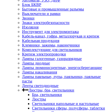
Автоматы, УЗО, ДИФ
Блок БКВР
Бытовые и промышленные разъемы
Выключатели и рамки
Звонки
Знаки электробезопасности
Изоляция
Инструмент для электромонтажа
Кабель-канал, гофра, металлорукав и крепеж
Кабельная продукция
Клемники, зажимы, наконечники
Комплектующие для светильников
Крепеж электропроводки
Лампы галогенные, газоразрядные
Лампы диодные
Лампы люминисцентные, энергосберегающие
Лампы накаливания
Лампы паяльные, лупы, паяльники, паяльные
пасты
Ленты светодиодные
Люстры, бра, светильники
Бра, светильники
Люстры
Светильники напольные и настольные
Светильники сферы, полусферы, таблетки