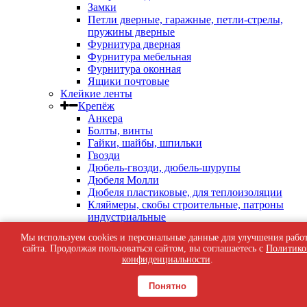
Замки
Петли дверные, гаражные, петли-стрелы,
пружины дверные
Фурнитура дверная
Фурнитура мебельная
Фурнитура оконная
Ящики почтовые
Клейкие ленты
Крепёж
Анкера
Болты, винты
Гайки, шайбы, шпильки
Гвозди
Дюбель-гвозди, дюбель-шурупы
Дюбеля Молли
Дюбеля пластиковые, для теплоизоляции
Кляймеры, скобы строительные, патроны
индустриальные
Перфорированный крепеж
Мы используем cookies и персональные данные для улучшения рабо
Саморезы кровельные
сайта. Продолжая пользоваться сайтом, вы соглашаетесь с
Политико
Саморезы оконные, по бетону
конфиденциальности
.
Саморезы с пресс-шайбой
Саморезы черные
Понятно
Такелаж
Тросы, цепи