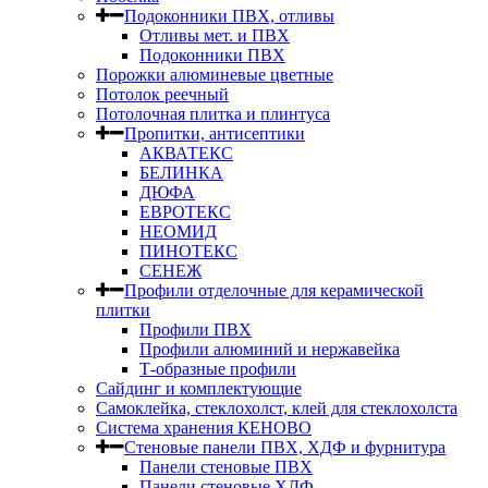
Подоконники ПВХ, отливы
Отливы мет. и ПВХ
Подоконники ПВХ
Порожки алюминевые цветные
Потолок реечный
Потолочная плитка и плинтуса
Пропитки, антисептики
АКВАТЕКС
БЕЛИНКА
ДЮФА
ЕВРОТЕКС
НЕОМИД
ПИНОТЕКС
СЕНЕЖ
Профили отделочные для керамической
плитки
Профили ПВХ
Профили алюминий и нержавейка
Т-образные профили
Сайдинг и комплектующие
Самоклейка, стеклохолст, клей для стеклохолста
Система хранения КЕНОВО
Стеновые панели ПВХ, ХДФ и фурнитура
Панели стеновые ПВХ
Панели стеновые ХДФ