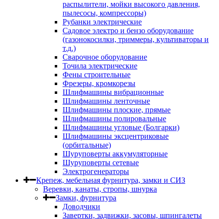
распылители, мойки высокого давления,
пылесосы, компрессоры)
Рубанки электрические
Садовое электро и бензо оборудование
(газонокосилки, триммеры, культиваторы и
т.д.)
Сварочное оборудование
Точила электрические
Фены строительные
Фрезеры, кромкорезы
Шлифмашины вибрационные
Шлифмашины ленточные
Шлифмашины плоские, прямые
Шлифмашины полировальные
Шлифмашины угловые (Болгарки)
Шлифмашины эксцентриковые
(орбитальные)
Шуруповерты аккумуляторные
Шуруповерты сетевые
Электрогенераторы
Крепеж, мебельная фурнитура, замки и СИЗ
Веревки, канаты, стропы, шнурка
Замки, фурнитура
Доводчики
Завертки, задвижки, засовы, шпингалеты