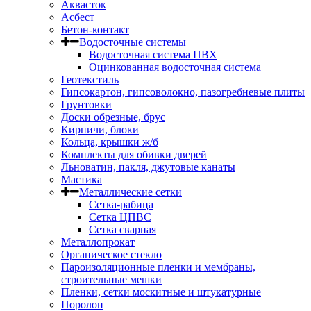
Аквасток
Асбест
Бетон-контакт
Водосточные системы
Водосточная система ПВХ
Оцинкованная водосточная система
Геотекстиль
Гипсокартон, гипсоволокно, пазогребневые плиты
Грунтовки
Доски обрезные, брус
Кирпичи, блоки
Кольца, крышки ж/б
Комплекты для обивки дверей
Льноватин, пакля, джутовые канаты
Мастика
Металлические сетки
Сетка-рабица
Сетка ЦПВС
Сетка сварная
Металлопрокат
Органическое стекло
Пароизоляционные пленки и мембраны,
строительные мешки
Пленки, сетки москитные и штукатурные
Поролон