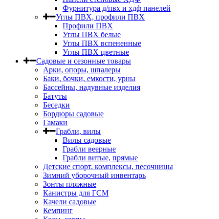
Фурнитура д/пвх и хдф панелей
Углы ПВХ, профили ПВХ
Профили ПВХ
Углы ПВХ белые
Углы ПВХ вспененные
Углы ПВХ цветные
Садовые и сезонные товары
Арки, опоры, шпалеры
Баки, бочки, емкости, урны
Бассейны, надувные изделия
Батуты
Беседки
Бордюры садовые
Гамаки
Грабли, вилы
Вилы садовые
Грабли веерные
Грабли витые, прямые
Детские спорт. комплексы, песочницы
Зимний уборочный инвентарь
Зонты пляжные
Канистры для ГСМ
Качели садовые
Кемпинг