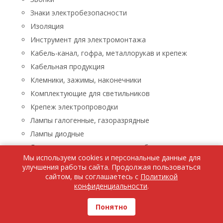
Знаки электробезопасности
Изоляция
Инструмент для электромонтажа
Кабель-канал, гофра, металлорукав и крепеж
Кабельная продукция
Клемники, зажимы, наконечники
Комплектующие для светильников
Крепеж электропроводки
Лампы галогенные, газоразрядные
Лампы диодные
Лампы люминисцентные, энергосберегающие
Мы используем cookies и персональные данные для
Лампы накаливания
улучшения работы сайта. Продолжая пользоваться
Лампы паяльные, лупы, паяльники, паяльные пасты
сайтом, вы соглашаетесь с
Политикой
конфиденциальности
.
Ленты светодиодные
Люстры, бра, светильники
Понятно
Бра, светильники