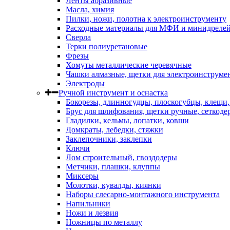
Ленты абразивные
Масла, химия
Пилки, ножи, полотна к электроинструменту
Расходные материалы для МФИ и минидреле
Сверла
Терки полиуретановые
Фрезы
Хомуты металлические черевячные
Чашки алмазные, щетки для электроинструме
Электроды
Ручной инструмент и оснастка
Бокорезы, длинногудцы, плоскогубцы, клещи
Брус для шлифования, щетки ручные, сеткоде
Гладилки, кельмы, лопатки, ковши
Домкраты, лебедки, стяжки
Заклепочники, заклепки
Ключи
Лом строительный, гвоздодеры
Метчики, плашки, клуппы
Миксеры
Молотки, кувалды, киянки
Наборы слесарно-монтажного инструмента
Напильники
Ножи и лезвия
Ножницы по металлу