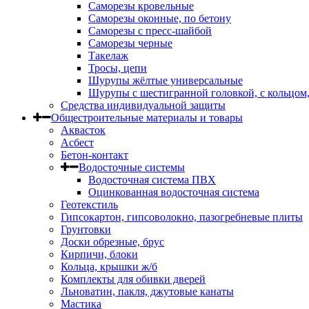
Саморезы кровельные
Саморезы оконные, по бетону
Саморезы с пресс-шайбой
Саморезы черные
Такелаж
Тросы, цепи
Шурупы жёлтые универсальные
Шурупы с шестигранной головкой, с кольцом
Средства индивидуальной защиты
Общестроительные материалы и товары
Аквасток
Асбест
Бетон-контакт
Водосточные системы
Водосточная система ПВХ
Оцинкованная водосточная система
Геотекстиль
Гипсокартон, гипсоволокно, пазогребневые плиты
Грунтовки
Доски обрезные, брус
Кирпичи, блоки
Кольца, крышки ж/б
Комплекты для обивки дверей
Льноватин, пакля, джутовые канаты
Мастика