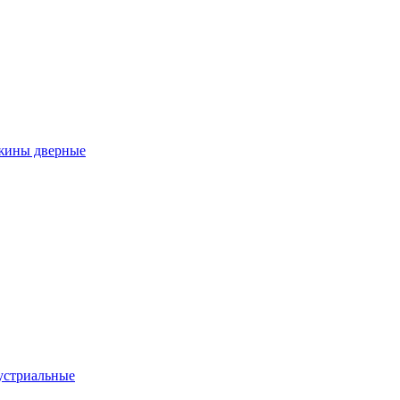
ужины дверные
устриальные