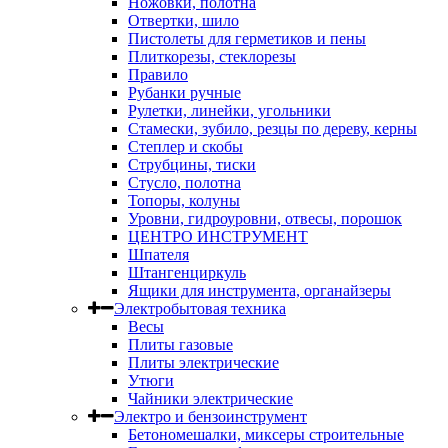
Ножовки, полотна
Отвертки, шило
Пистолеты для герметиков и пены
Плиткорезы, стеклорезы
Правило
Рубанки ручные
Рулетки, линейки, угольники
Стамески, зубило, резцы по дереву, керны
Степлер и скобы
Струбцины, тиски
Стусло, полотна
Топоры, колуны
Уровни, гидроуровни, отвесы, порошок
ЦЕНТРО ИНСТРУМЕНТ
Шпателя
Штангенциркуль
Ящики для инструмента, органайзеры
Электробытовая техника
Весы
Плиты газовые
Плиты электрические
Утюги
Чайники электрические
Электро и бензоинструмент
Бетономешалки, миксеры строительные