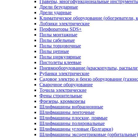
Граверы, многофункциональные инструмент
Дрели безударные
Дрели ударные
Климатическое оборудование (обогреватели, 
Лобзики электрические
Перфораторы SDS+
Пилы монтажные
Пилы сабельные
Пилы торцовочные
Пилы цепные
Пилы циркулярные
Пистолеты клеевые
Пневмооборудование (краскопульты, распылит
Рубанки электрические
Садовое электро и бензо оборудование (газоно
Сварочное оборудование
Точила электрические
Фены строительные
Фрезеры, кромкорезы
Шлифмашины вибрационные
Шлифмашины ленточные
Шлифмашины плоские, прямые
Шлифмашины полировальные
Шлифмашины угловые (Болгарки)
Шлифмашины эксцентриковые (орбитальные)