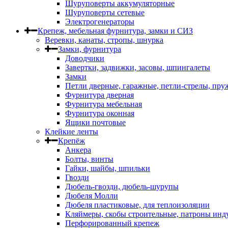
Шуруповерты аккумуляторные
Шуруповерты сетевые
Электрогенераторы
Крепеж, мебельная фурнитура, замки и СИЗ
Веревки, канаты, стропы, шнурка
Замки, фурнитура
Доводчики
Завертки, задвижки, засовы, шпингалеты
Замки
Петли дверные, гаражные, петли-стрелы, пр
Фурнитура дверная
Фурнитура мебельная
Фурнитура оконная
Ящики почтовые
Клейкие ленты
Крепёж
Анкера
Болты, винты
Гайки, шайбы, шпильки
Гвозди
Дюбель-гвозди, дюбель-шурупы
Дюбеля Молли
Дюбеля пластиковые, для теплоизоляции
Кляймеры, скобы строительные, патроны инд
Перфорированный крепеж