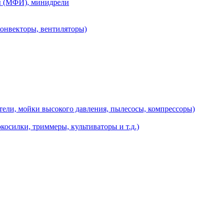
ы (МФИ), минидрели
конвекторы, вентиляторы)
ели, мойки высокого давления, пылесосы, компрессоры)
косилки, триммеры, культиваторы и т.д.)