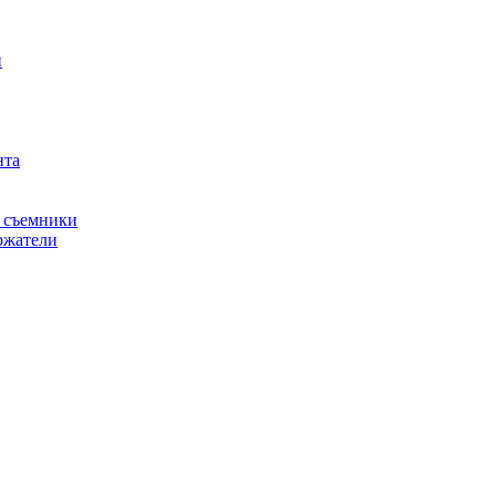
й
нта
, съемники
ржатели