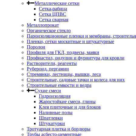
Металлические сетки
Сетка-рабица
Сетка ЦПВС
Сетка сварная
Металлопрокат
Органическое стекло
Пароизоляционные пленки и мембраны, строитель
Пленки, сетки москитные и штукатурные
Поролон
Профиля для ГКЛ, подвесы, маяки
Профнастил, ондулин и фурнитура для кровли
Растворители, реагенты
Рубероид, пергамин
Стремянки, лестницы, вышки, леса
Строительные, садовые тачки и колеса для них
Строительные емкости и ведра
Сухие смеси
Гидроизоляция
Жаростойкие смеси, глины
Клея плиточные и для блоков
Наливные полы
Шпатлевки
Штукатурки
Тротуарная плитка и бордюры
Трубы асбесто-цементные