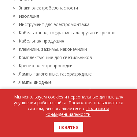
Знаки электробезопасности
Изоляция
Инструмент для электромонтажа
Кабель-канал, гофра, металлорукав и крепеж
Кабельная продукция
Клемники, зажимы, наконечники
Комплектующие для светильников
Крепеж электропроводки
Лампы галогенные, газоразрядные
Лампы диодные
Лампы люминисцентные, энергосберегающие
Мы используем cookies и персональные данные для
Лампы накаливания
улучшения работы сайта. Продолжая пользоваться
Лампы паяльные, лупы, паяльники, паяльные пасты
сайтом, вы соглашаетесь с
Политикой
конфиденциальности
.
Ленты светодиодные
Люстры, бра, светильники
Понятно
Бра, светильники