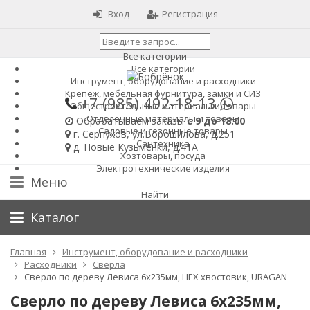
Вход
Регистрация
Все категории
Все категории
Инструмент, оборудование и расходники
Крепеж, мебельная фурнитура, замки и СИЗ
+7 (985)
492-18-13
Общестроительные материалы и товары
Отделочные материалы и товары
Обрабатываем заказы
с 9 до 18:00
Садовые и сезонные товары
г. Серпухов, ул.Ворошилова, д.251
Сантехника
д. Новые Кузьменки, д.41А
Хозтовары, посуда
Электротехнические изделия
Меню
Найти
Каталог
Главная
Инструмент, оборудование и расходники
Расходники
Сверла
Сверло по дереву Левиса 6х235мм, HEX хвостовик, URAGAN
Сверло по дереву Левиса 6х235мм,