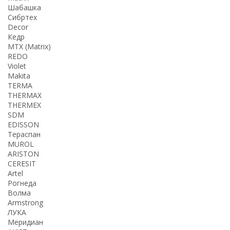
Шабашка
Сибртех
Decor
Кедр
MTX (Matrix)
REDO
Violet
Makita
TERMA
THERMАX
THERMEX
SDM
EDISSON
Тераспан
MUROL
ARISTON
CERESIT
Artel
Рогнеда
Волма
Armstrong
ЛУКА
Меридиан