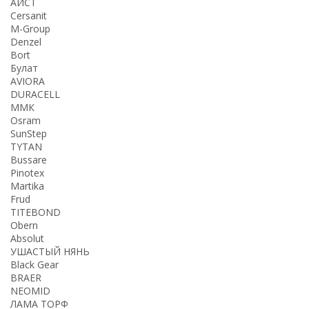
АИСТ
Cersanit
M-Group
Denzel
Bort
Булат
AVIORA
DURACELL
ММК
Osram
SunStep
TYTAN
Bussare
Pinotex
Martika
Frud
TITEBOND
Obern
Absolut
УШАСТЫЙ НЯНЬ
Black Gear
BRAER
NEOMID
ЛАМА ТОРФ