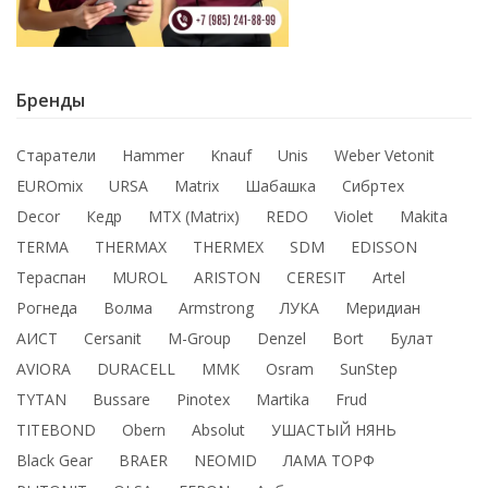
Бренды
Старатели
Hammer
Knauf
Unis
Weber Vetonit
EUROmix
URSA
Matrix
Шабашка
Сибртех
Decor
Кедр
MTX (Matrix)
REDO
Violet
Makita
TERMA
THERMАX
THERMEX
SDM
EDISSON
Тераспан
MUROL
ARISTON
CERESIT
Artel
Рогнеда
Волма
Armstrong
ЛУКА
Меридиан
АИСТ
Cersanit
M-Group
Denzel
Bort
Булат
AVIORA
DURACELL
ММК
Osram
SunStep
TYTAN
Bussare
Pinotex
Martika
Frud
TITEBOND
Obern
Absolut
УШАСТЫЙ НЯНЬ
Black Gear
BRAER
NEOMID
ЛАМА ТОРФ