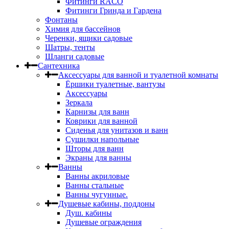
Фитинги RACO
Фитинги Гринда и Гардена
Фонтаны
Химия для бассейнов
Черенки, ящики садовые
Шатры, тенты
Шланги садовые
Сантехника
Аксессуары для ванной и туалетной комнаты
Ёршики туалетные, вантузы
Аксессуары
Зеркала
Карнизы для ванн
Коврики для ванной
Сиденья для унитазов и ванн
Сушилки напольные
Шторы для ванн
Экраны для ванны
Ванны
Ванны акриловые
Ванны стальные
Ванны чугунные.
Душевые кабины, поддоны
Душ. кабины
Душевые ограждения