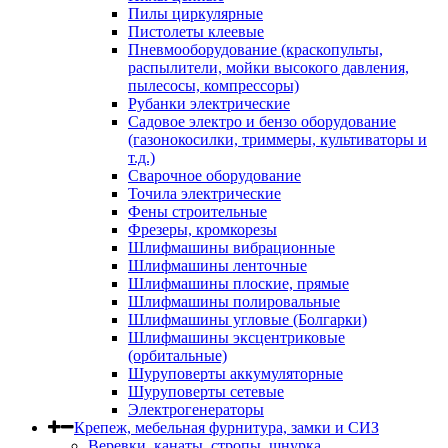
Пилы циркулярные
Пистолеты клеевые
Пневмооборудование (краскопульты,
распылители, мойки высокого давления,
пылесосы, компрессоры)
Рубанки электрические
Садовое электро и бензо оборудование
(газонокосилки, триммеры, культиваторы и
т.д.)
Сварочное оборудование
Точила электрические
Фены строительные
Фрезеры, кромкорезы
Шлифмашины вибрационные
Шлифмашины ленточные
Шлифмашины плоские, прямые
Шлифмашины полировальные
Шлифмашины угловые (Болгарки)
Шлифмашины эксцентриковые
(орбитальные)
Шуруповерты аккумуляторные
Шуруповерты сетевые
Электрогенераторы
Крепеж, мебельная фурнитура, замки и СИЗ
Веревки, канаты, стропы, шнурка