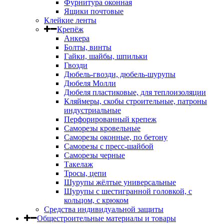
Фурнитура оконная
Ящики почтовые
Клейкие ленты
Крепёж
Анкера
Болты, винты
Гайки, шайбы, шпильки
Гвозди
Дюбель-гвозди, дюбель-шурупы
Дюбеля Молли
Дюбеля пластиковые, для теплоизоляции
Кляймеры, скобы строительные, патроны
индустриальные
Перфорированный крепеж
Саморезы кровельные
Саморезы оконные, по бетону
Саморезы с пресс-шайбой
Саморезы черные
Такелаж
Тросы, цепи
Шурупы жёлтые универсальные
Шурупы с шестигранной головкой, с
кольцом, с крюком
Средства индивидуальной защиты
Общестроительные материалы и товары