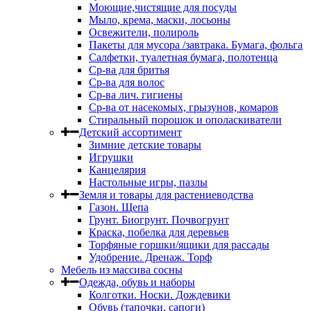
Моющие,чистящие для посуды
Мыло, крема, маски, лосьоны
Освежители, полироль
Пакеты для мусора /завтрака. Бумага, фольга
Салфетки, туалетная бумага, полотенца
Ср-ва для бритья
Ср-ва для волос
Ср-ва лич. гигиены
Ср-ва от насекомых, грызунов, комаров
Стиральный порошок и ополаскиватели
Детский ассортимент
Зимние детские товары
Игрушки
Канцелярия
Настольные игры, пазлы
Земля и товары для растениеводства
Газон. Щепа
Грунт. Биогрунт. Почвогрунт
Краска, побелка для деревьев
Торфяные горшки/ящики для рассады
Удобрение. Дренаж. Торф
Мебель из массива сосны
Одежда, обувь и наборы
Колготки. Носки. Дождевики
Обувь (тапочки, сапоги)