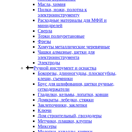
Масла, химия
Пилки, ножи, полотна к
электроинструменту
Расходные материалы для МФИ и
минидрелей
Сверла
Терки полиуретановые
Фрезы
Хомуты металлические черевячные
Чашки алмазные, щетки для
электроинструмента
Электроды
Ручной инструмент и оснастка
Бокорезы, длинногудцы, плоскогубцы,
клещи, съемники
Брус для шлифования, щетки ручные,
сеткодержатели
Гладилки, кельмы, лопатки, ковши
Домкраты, лебедки, стяжки
Заклепочники, заклепки
Ключи
Лом строительный, гвоздодеры
Метчики, плашки, клуппы
Миксеры
Молотки, кувалды, киянки