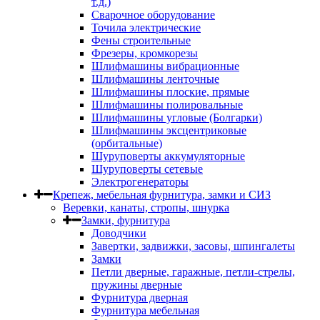
т.д.)
Сварочное оборудование
Точила электрические
Фены строительные
Фрезеры, кромкорезы
Шлифмашины вибрационные
Шлифмашины ленточные
Шлифмашины плоские, прямые
Шлифмашины полировальные
Шлифмашины угловые (Болгарки)
Шлифмашины эксцентриковые
(орбитальные)
Шуруповерты аккумуляторные
Шуруповерты сетевые
Электрогенераторы
Крепеж, мебельная фурнитура, замки и СИЗ
Веревки, канаты, стропы, шнурка
Замки, фурнитура
Доводчики
Завертки, задвижки, засовы, шпингалеты
Замки
Петли дверные, гаражные, петли-стрелы,
пружины дверные
Фурнитура дверная
Фурнитура мебельная