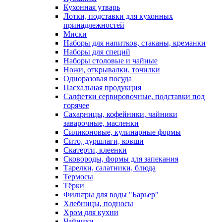
Кухонная утварь
Лотки, подставки для кухонных
принадлежностей
Миски
Наборы для напитков, стаканы, креманки
Наборы для специй
Наборы столовые и чайные
Ножи, открывалки, точилки
Одноразовая посуда
Пасхальная продукция
Салфетки сервировочные, подставки под
горячее
Сахарницы, кофейники, чайники
заварочные, масленки
Силиконовые, кулинарные формы
Сито, дуршлаги, ковши
Скатерти, клеенки
Сковороды, формы для запекания
Тарелки, салатники, блюда
Термосы
Тёрки
Фильтры для воды "Барьер"
Хлебницы, подносы
Хром для кухни
Чайники