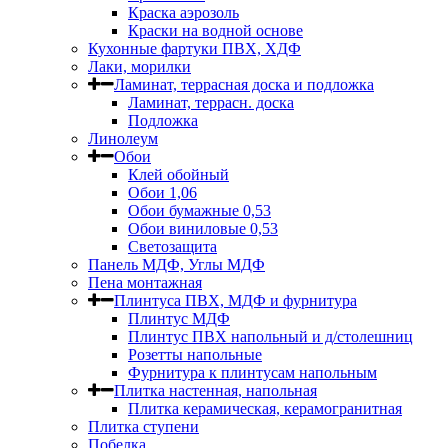
Краска аэрозоль
Краски на водной основе
Кухонные фартуки ПВХ, ХДФ
Лаки, морилки
Ламинат, террасная доска и подложка
Ламинат, террасн. доска
Подложка
Линолеум
Обои
Клей обойный
Обои 1,06
Обои бумажные 0,53
Обои виниловые 0,53
Светозащита
Панель МДФ, Углы МДФ
Пена монтажная
Плинтуса ПВХ, МДФ и фурнитура
Плинтус МДФ
Плинтус ПВХ напольный и д/столешниц
Розетты напольные
Фурнитура к плинтусам напольным
Плитка настенная, напольная
Плитка керамическая, керамогранитная
Плитка ступени
Побелка