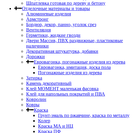
Шпатлевка готовая по дереву и бетону
Отделочные материалы и товары
Алюминевые изделия
Армстронг
Бордюр, декор, панно, уголок срез
Вентиляция
Герметики, жидкие гвозди
Двери Массив, ПВХ раздвижные, пластиковые
наличники
Декоративная штукатурка, добавки
Дорожки
Евровагонка, погонажные изделия из дерева
Евровагонка, имитация, доска пола
Погонажные изделия из дерева
Затирка
Камень декоративный
Клей МОМЕНТ маленькая фасовка
Клей для напольных покрытий и ПВА
Ковролин
Ковры
Краска
Грунт-эмаль по ржавчине, краска по металлу
Колер
Краска МА и НЦ
Краска ПФ