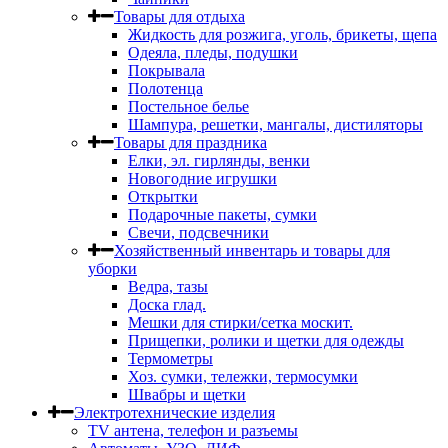
Товары для отдыха
Жидкость для розжига, уголь, брикеты, щепа
Одеяла, пледы, подушки
Покрывала
Полотенца
Постельное белье
Шампура, решетки, мангалы, дистиляторы
Товары для праздника
Елки, эл. гирлянды, венки
Новогодние игрушки
Открытки
Подарочные пакеты, сумки
Свечи, подсвечники
Хозяйственный инвентарь и товары для
уборки
Ведра, тазы
Доска глад.
Мешки для стирки/сетка москит.
Прищепки, ролики и щетки для одежды
Термометры
Хоз. сумки, тележки, термосумки
Швабры и щетки
Электротехнические изделия
TV aнтена, телефон и разъемы