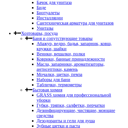
Бачок для унитаза
Биде
Биотуалеты
Инсталляции
Сантехническая арматура для унитазов
Унитазы
Хозтовары, посуда
Баня и сопутствующие товары
Абажур, ведро, бадья, запарник, ковш,
кружки, шайки
Веники, вешалки, полки
Коврики, банные принадлежности
Масла, запарники, ароматизаторы,
антисептики, камень
Мочалки, щетки, пемза
Наборы для бани
Таблички, термометры
Бытовая химия
GRASS химия для профессиональной
уборки
Губки, тряпки, салфетки, перчатки
Дезинфицирующие, чистящие, моющие
средства
Дезодоранты и гели для душа
Зубные щетки и паста