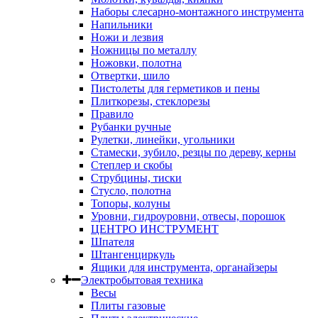
Наборы слесарно-монтажного инструмента
Напильники
Ножи и лезвия
Ножницы по металлу
Ножовки, полотна
Отвертки, шило
Пистолеты для герметиков и пены
Плиткорезы, стеклорезы
Правило
Рубанки ручные
Рулетки, линейки, угольники
Стамески, зубило, резцы по дереву, керны
Степлер и скобы
Струбцины, тиски
Стусло, полотна
Топоры, колуны
Уровни, гидроуровни, отвесы, порошок
ЦЕНТРО ИНСТРУМЕНТ
Шпателя
Штангенциркуль
Ящики для инструмента, органайзеры
Электробытовая техника
Весы
Плиты газовые