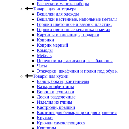
Расчески и маник. наборы
Товары для интерьера
Вешалки для одежды
Вешалки настенные, напольные (метал.)
Горшки цветочные и вазоны пластик.
Горшки цветочные керамика и метал
Картины и ключницы, подарки
Коврики
Коврик мерный
Комоды
Мебель
Пепельницы, зажигалки, газ. баллоны
Часы
Этажерки, шкафчики и полки под обувь.
Товары для кухни
Банки, боксы, контейнеры
Вазы, конфетницы
Воронки, сушилки
Доски разделочные
Изделия из глины
Кастрюли, крышки
Корзины для белья, ящики для хранения
Кружки
Крючки самоклеющиеся
Кувшины