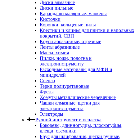
Диски алмазные
Диски пильные
Карандаши малярные, маркеры
Кисточки
Коронки, кольцевые пилы
Крестики и клинья для плитки и напольных
покрытий, СВП
Круги абразивные, отрезные
Ленты абразивные
Масла, химия
Пилки, ножи, полотна к
электроинструменту
Расходные материалы для МФИ и
минидрелей
Сверла
Терки полиуретановые
Фрезы
Хомуты металлические черевячные
Чашки алмазные, щетки для
электроинструмента
Электроды
Ручной инструмент и оснастка
Бокорезы, длинногудцы, плоскогубцы,
клещи, съемники
Брус для шлифования, щетки ручные,