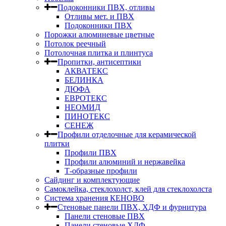
Подоконники ПВХ, отливы
Отливы мет. и ПВХ
Подоконники ПВХ
Порожки алюминевые цветные
Потолок реечный
Потолочная плитка и плинтуса
Пропитки, антисептики
АКВАТЕКС
БЕЛИНКА
ДЮФА
ЕВРОТЕКС
НЕОМИД
ПИНОТЕКС
СЕНЕЖ
Профили отделочные для керамической
плитки
Профили ПВХ
Профили алюминий и нержавейка
Т-образные профили
Сайдинг и комплектующие
Самоклейка, стеклохолст, клей для стеклохолста
Система хранения КЕНОВО
Стеновые панели ПВХ, ХДФ и фурнитура
Панели стеновые ПВХ
Панели стеновые ХДФ