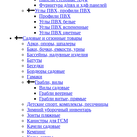
Фурнитура д/пвх и хдф панелей
Углы ПВХ, профили ПВХ
Профили ПВХ
Углы ПВХ белые
Углы ПВХ вспененные
Углы ПВХ цветные
Садовые и сезонные товары
Арки, опоры, шпалеры
Баки, бочки, емкости, урны
Бассейны, надувные изделия
Батуты
Беседки
Бордюры садовые
Гамаки
Грабли, вилы
Вилы садовые
Грабли веерные
Грабли витые, прямые
Детские спорт. комплексы, песочницы
Зимний уборочный инвентарь
Зонты пляжные
Канистры для ГСМ
Качели садовые
Кемпинг