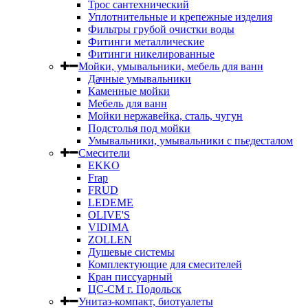
Трос сантехнический
Уплотнительные и крепежные изделия
Фильтры грубой очистки воды
Фитинги металлические
Фитинги никелированные
Мойки, умывальники, мебель для ванн
Дачные умывальники
Каменные мойки
Мебель для ванн
Мойки нержавейка, сталь, чугун
Подстолья под мойки
Умывальники, умывальники с пьедесталом
Смесители
EKKO
Frap
FRUD
LEDEME
OLIVE'S
VIDIMA
ZOLLEN
Душевые системы
Комплектующие для смесителей
Кран писсуарный
ЦС-СМ г. Подольск
Унитаз-компакт, биотуалеты