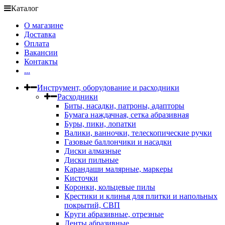
Каталог
О магазине
Доставка
Оплата
Вакансии
Контакты
...
Инструмент, оборудование и расходники
Расходники
Биты, насадки, патроны, адапторы
Бумага наждачная, сетка абразивная
Буры, пики, лопатки
Валики, ванночки, телескопические ручки
Газовые баллончики и насадки
Диски алмазные
Диски пильные
Карандаши малярные, маркеры
Кисточки
Коронки, кольцевые пилы
Крестики и клинья для плитки и напольных
покрытий, СВП
Круги абразивные, отрезные
Ленты абразивные