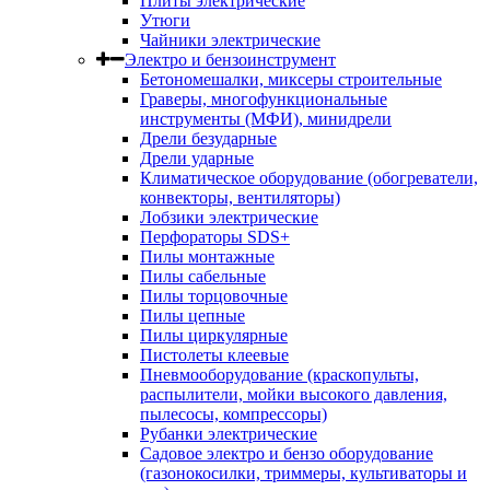
Плиты электрические
Утюги
Чайники электрические
Электро и бензоинструмент
Бетономешалки, миксеры строительные
Граверы, многофункциональные
инструменты (МФИ), минидрели
Дрели безударные
Дрели ударные
Климатическое оборудование (обогреватели,
конвекторы, вентиляторы)
Лобзики электрические
Перфораторы SDS+
Пилы монтажные
Пилы сабельные
Пилы торцовочные
Пилы цепные
Пилы циркулярные
Пистолеты клеевые
Пневмооборудование (краскопульты,
распылители, мойки высокого давления,
пылесосы, компрессоры)
Рубанки электрические
Садовое электро и бензо оборудование
(газонокосилки, триммеры, культиваторы и