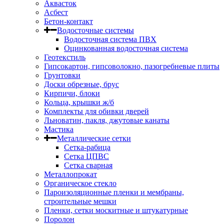
Аквасток
Асбест
Бетон-контакт
Водосточные системы
Водосточная система ПВХ
Оцинкованная водосточная система
Геотекстиль
Гипсокартон, гипсоволокно, пазогребневые плиты
Грунтовки
Доски обрезные, брус
Кирпичи, блоки
Кольца, крышки ж/б
Комплекты для обивки дверей
Льноватин, пакля, джутовые канаты
Мастика
Металлические сетки
Сетка-рабица
Сетка ЦПВС
Сетка сварная
Металлопрокат
Органическое стекло
Пароизоляционные пленки и мембраны,
строительные мешки
Пленки, сетки москитные и штукатурные
Поролон