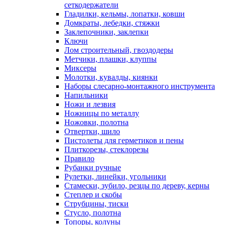
сеткодержатели
Гладилки, кельмы, лопатки, ковши
Домкраты, лебедки, стяжки
Заклепочники, заклепки
Ключи
Лом строительный, гвоздодеры
Метчики, плашки, клуппы
Миксеры
Молотки, кувалды, киянки
Наборы слесарно-монтажного инструмента
Напильники
Ножи и лезвия
Ножницы по металлу
Ножовки, полотна
Отвертки, шило
Пистолеты для герметиков и пены
Плиткорезы, стеклорезы
Правило
Рубанки ручные
Рулетки, линейки, угольники
Стамески, зубило, резцы по дереву, керны
Степлер и скобы
Струбцины, тиски
Стусло, полотна
Топоры, колуны