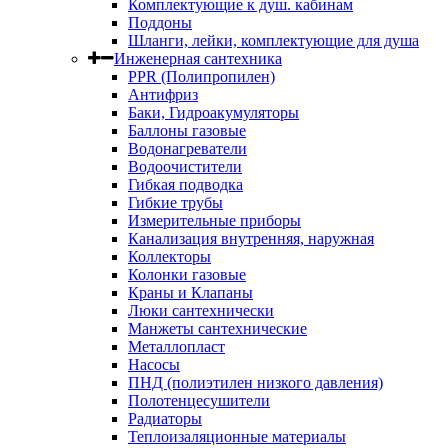
Комплектующие к душ. кабинам
Поддоны
Шланги, лейки, комплектующие для душа
Инженерная сантехника
PPR (Полипропилен)
Антифриз
Баки, Гидроакумуляторы
Баллоны газовые
Водонагреватели
Водоочистители
Гибкая подводка
Гибкие трубы
Измерительные приборы
Канализация внутренняя, наружная
Коллекторы
Колонки газовые
Краны и Клапаны
Люки сантехнически
Манжеты сантехнические
Металлопласт
Насосы
ПНД (полиэтилен низкого давления)
Полотенцесушители
Радиаторы
Теплоизаляционные материалы