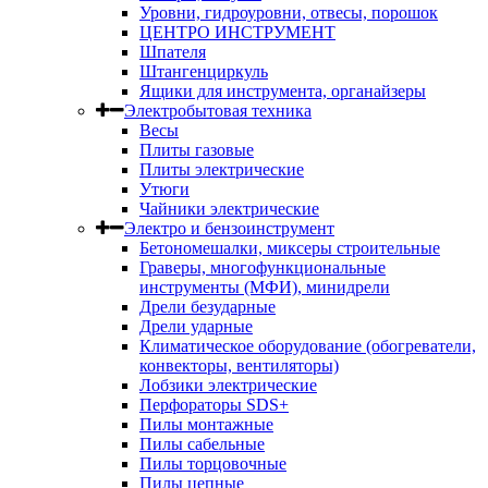
Уровни, гидроуровни, отвесы, порошок
ЦЕНТРО ИНСТРУМЕНТ
Шпателя
Штангенциркуль
Ящики для инструмента, органайзеры
Электробытовая техника
Весы
Плиты газовые
Плиты электрические
Утюги
Чайники электрические
Электро и бензоинструмент
Бетономешалки, миксеры строительные
Граверы, многофункциональные
инструменты (МФИ), минидрели
Дрели безударные
Дрели ударные
Климатическое оборудование (обогреватели,
конвекторы, вентиляторы)
Лобзики электрические
Перфораторы SDS+
Пилы монтажные
Пилы сабельные
Пилы торцовочные
Пилы цепные