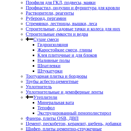
Профиля для ГКЛ, подвесы, маяки
Профнастил, ондулин и фурнитура для кровли
Растворители, реагенты
Рубероид, пергамин
Стремянки, лестницы, вышки, леса
Строительные, садовые тачки и колеса для них
Строительные емкости и ведра
Сухие смеси
Гидроизоляция
Жаростойкие смеси, глины
Клея плиточные и для блоков
Наливные полы
Шпатлевки
Штукатурки
Тротуарная плитка и бордюры
Трубы асбесто-цементные
Уплотнитель
Уплотнительные и демпферные ленты
Утеплители
Минеральная вата
Тепофол
Экструдированный пенополистирол
Фанера, плиты OSB, ДВП
Цемент, пескобетон, керамзит, щебень, добавки
Шифер, плиты цементно-стружечные