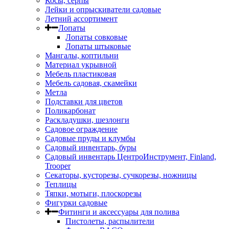
Косы, серпы
Лейки и опрыскиватели садовые
Летний ассортимент
Лопаты
Лопаты совковые
Лопаты штыковые
Мангалы, коптильни
Материал укрывной
Мебель пластиковая
Мебель садовая, скамейки
Метла
Подставки для цветов
Поликарбонат
Раскладушки, шезлонги
Садовое ограждение
Садовые пруды и клумбы
Садовый инвентарь, буры
Садовый инвентарь ЦентроИнструмент, Finland,
Trooper
Секаторы, кусторезы, сучкорезы, ножницы
Теплицы
Тяпки, мотыги, плоскорезы
Фигурки садовые
Фитинги и аксессуары для полива
Пистолеты, распылители