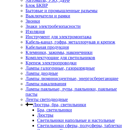
Автоматы, УЗО, ДИФ
Блок БКВР
Бытовые и промышленные разъемы
Выключатели и рамки
Звонки
Знаки электробезопасности
Изоляция
Инструмент для электромонтажа
Кабель-канал, гофра, металлорукав и крепеж
Кабельная продукция
Клемники, зажимы, наконечники
Комплектующие для светильников
Крепеж электропроводки
Лампы галогенные, газоразрядные
Лампы диодные
Лампы люминисцентные, энергосберегающие
Лампы накаливания
Лампы паяльные, лупы, паяльники, паяльные
пасты
Ленты светодиодные
Люстры, бра, светильники
Бра, светильники
Люстры
Светильники напольные и настольные
Светильники сферы, полусферы, таблетки