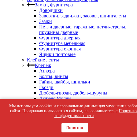
Замки, фурнитура
Доводчики
Завертки, задвижки, засовы, шпингалеты
Замки
Петли дверные, гаражные, петли-стрелы,
пружины дверные
Фурнитура дверная
Фурнитура мебельная
Фурнитура оконная
Ящики почтовые
Клейкие ленты
Крепёж
Анкера
Болты, винты
Гайки, шайбы, шпильки
Гвозди
Дюбель-гвозди, дюбель-шурупы
Дюбеля Молли
Дюбеля пластиковые, для теплоизоляции
Мы используем cookies и персональные данные для улучшения рабо
Кляймеры, скобы строительные, патроны
сайта. Продолжая пользоваться сайтом, вы соглашаетесь с
Политико
индустриальные
конфиденциальности
.
Перфорированный крепеж
Саморезы кровельные
Понятно
Саморезы оконные, по бетону
Саморезы с пресс-шайбой