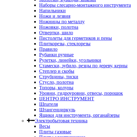
Наборы слесарно-монтажного инструмента
Напильники
Ножи и лезвия
Ножницы по металлу
Ножовки, полотна
Отвертки, шило
Пистолеты для герметиков и пены
Плиткорезы, стеклорезы
Правило
Рубанки ручные
Рулетки, линейки, угольники
Стамески, зубило, резцы по дереву, керны
Степлер и скобы
Струбцины, тиски
Стусло, полотна
Топоры, колуны
Уровни, гидроуровни, отвесы, порошок
ЦЕНТРО ИНСТРУМЕНТ
Шпателя
Штангенциркуль
Ящики для инструмента, органайзеры
Электробытовая техника
Весы
Плиты газовые