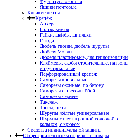
Фурнитура оконная
Ящики почтовые
Клейкие ленты
Крепёж
Анкера
Болты, винты
Гайки, шайбы, шпильки
Гвозди
Дюбель-гвозди, дюбель-шурупы
Дюбеля Молли
Дюбеля пластиковые, для теплоизоляции
Кляймеры, скобы строительные, патроны
индустриальные
Перфорированный крепеж
Саморезы кровельные
Саморезы оконные, по бетону
Саморезы с пресс-шайбой
Саморезы черные
Такелаж
Тросы, цепи
Шурупы жёлтые универсальные
Шурупы с шестигранной головкой, с
кольцом, с крюком
Средства индивидуальной защиты
Общестроительные материалы и товары