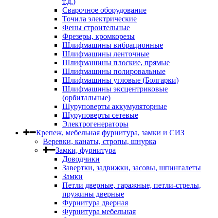
т.д.)
Сварочное оборудование
Точила электрические
Фены строительные
Фрезеры, кромкорезы
Шлифмашины вибрационные
Шлифмашины ленточные
Шлифмашины плоские, прямые
Шлифмашины полировальные
Шлифмашины угловые (Болгарки)
Шлифмашины эксцентриковые
(орбитальные)
Шуруповерты аккумуляторные
Шуруповерты сетевые
Электрогенераторы
Крепеж, мебельная фурнитура, замки и СИЗ
Веревки, канаты, стропы, шнурка
Замки, фурнитура
Доводчики
Завертки, задвижки, засовы, шпингалеты
Замки
Петли дверные, гаражные, петли-стрелы,
пружины дверные
Фурнитура дверная
Фурнитура мебельная