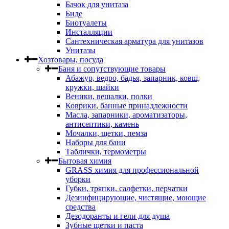
Бачок для унитаза
Биде
Биотуалеты
Инсталляции
Сантехническая арматура для унитазов
Унитазы
Хозтовары, посуда
Баня и сопутствующие товары
Абажур, ведро, бадья, запарник, ковш,
кружки, шайки
Веники, вешалки, полки
Коврики, банные принадлежности
Масла, запарники, ароматизаторы,
антисептики, камень
Мочалки, щетки, пемза
Наборы для бани
Таблички, термометры
Бытовая химия
GRASS химия для профессиональной
уборки
Губки, тряпки, салфетки, перчатки
Дезинфицирующие, чистящие, моющие
средства
Дезодоранты и гели для душа
Зубные щетки и паста