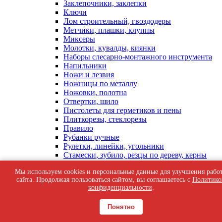
Заклепочники, заклепки
Ключи
Лом строительный, гвоздодеры
Метчики, плашки, клуппы
Миксеры
Молотки, кувалды, киянки
Наборы слесарно-монтажного инструмента
Напильники
Ножи и лезвия
Ножницы по металлу
Ножовки, полотна
Отвертки, шило
Пистолеты для герметиков и пены
Плиткорезы, стеклорезы
Правило
Рубанки ручные
Рулетки, линейки, угольники
Стамески, зубило, резцы по дереву, керны
Степлер и скобы
Мы используем cookies и персональные данные для улучшения рабо
Струбцины, тиски
сайта. Продолжая пользоваться сайтом, вы соглашаетесь с
Политико
Стусло, полотна
конфиденциальности
.
Топоры, колуны
Уровни, гидроуровни, отвесы, порошок
Понятно
ЦЕНТРО ИНСТРУМЕНТ
Шпателя