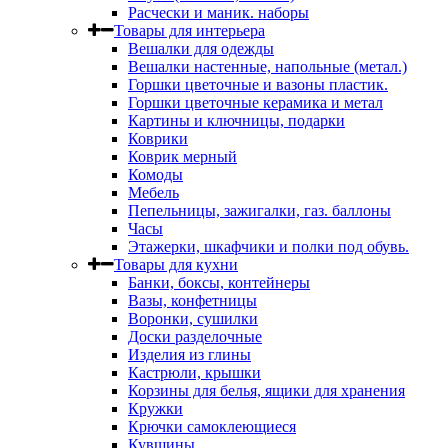
Расчески и маник. наборы
Товары для интерьера
Вешалки для одежды
Вешалки настенные, напольные (метал.)
Горшки цветочные и вазоны пластик.
Горшки цветочные керамика и метал
Картины и ключницы, подарки
Коврики
Коврик мерный
Комоды
Мебель
Пепельницы, зажигалки, газ. баллоны
Часы
Этажерки, шкафчики и полки под обувь.
Товары для кухни
Банки, боксы, контейнеры
Вазы, конфетницы
Воронки, сушилки
Доски разделочные
Изделия из глины
Кастрюли, крышки
Корзины для белья, ящики для хранения
Кружки
Крючки самоклеющиеся
Кувшины