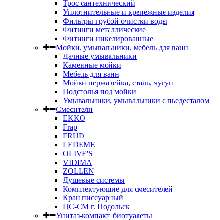
Трос сантехнический
Уплотнительные и крепежные изделия
Фильтры грубой очистки воды
Фитинги металлические
Фитинги никелированные
Мойки, умывальники, мебель для ванн
Дачные умывальники
Каменные мойки
Мебель для ванн
Мойки нержавейка, сталь, чугун
Подстолья под мойки
Умывальники, умывальники с пьедесталом
Смесители
EKKO
Frap
FRUD
LEDEME
OLIVE'S
VIDIMA
ZOLLEN
Душевые системы
Комплектующие для смесителей
Кран писсуарный
ЦС-СМ г. Подольск
Унитаз-компакт, биотуалеты