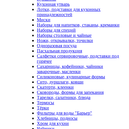
Кухонная утварь
Лотки, подставки для кухонных
принадлежностей
Миски
Наборы для напитков, стаканы, креманки
Наборы для специй
Наборы столовые и чайные
Ножи, открывалки, точилки
Одноразовая посуда
Пасхальная продукция
Салфетки сервировочные, подставки под
горячее
Сахарницы, кофейники, чайники
заварочные, масленки
Силиконовые, кулинарные формы
Сито, дуршлаги, ковши
Скатерти, клеенки
Сковороды, формы для запекания
Тарелки, салатники, блюда
Термосы
Тёрки
Фильтры для воды "Барьер"
Хлебницы, подносы
Хром для кухни
Чайники