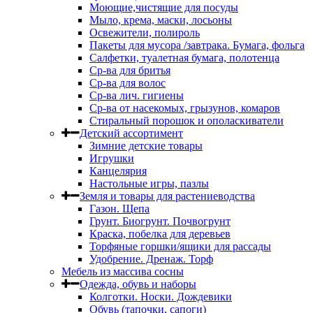
Моющие,чистящие для посуды
Мыло, крема, маски, лосьоны
Освежители, полироль
Пакеты для мусора /завтрака. Бумага, фольга
Салфетки, туалетная бумага, полотенца
Ср-ва для бритья
Ср-ва для волос
Ср-ва лич. гигиены
Ср-ва от насекомых, грызунов, комаров
Стиральный порошок и ополаскиватели
Детский ассортимент
Зимние детские товары
Игрушки
Канцелярия
Настольные игры, пазлы
Земля и товары для растениеводства
Газон. Щепа
Грунт. Биогрунт. Почвогрунт
Краска, побелка для деревьев
Торфяные горшки/ящики для рассады
Удобрение. Дренаж. Торф
Мебель из массива сосны
Одежда, обувь и наборы
Колготки. Носки. Дождевики
Обувь (тапочки, сапоги)