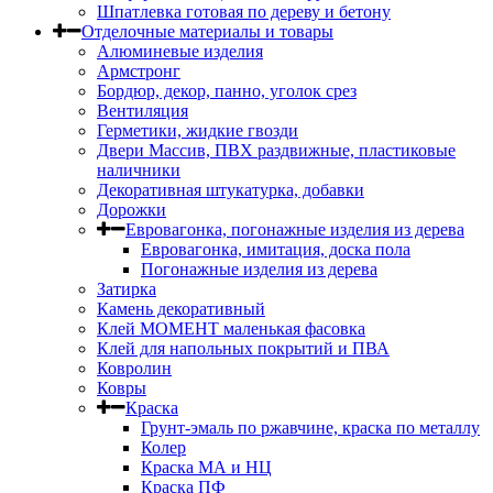
Шпатлевка готовая по дереву и бетону
Отделочные материалы и товары
Алюминевые изделия
Армстронг
Бордюр, декор, панно, уголок срез
Вентиляция
Герметики, жидкие гвозди
Двери Массив, ПВХ раздвижные, пластиковые
наличники
Декоративная штукатурка, добавки
Дорожки
Евровагонка, погонажные изделия из дерева
Евровагонка, имитация, доска пола
Погонажные изделия из дерева
Затирка
Камень декоративный
Клей МОМЕНТ маленькая фасовка
Клей для напольных покрытий и ПВА
Ковролин
Ковры
Краска
Грунт-эмаль по ржавчине, краска по металлу
Колер
Краска МА и НЦ
Краска ПФ