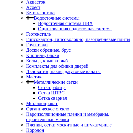
Аквасток
Асбест
Бетон-контакт
Водосточные системы
Водосточная система ПВХ
Оцинкованная водосточная система
Геотекстиль
Гипсокартон, гипсоволокно, пазогребневые плиты
Грунтовки
Доски обрезные, брус
Кирпичи, блоки
Кольца, крышки ж/б
Комплекты для обивки дверей
Льноватин, пакля, джутовые канаты
Мастика
Металлические сетки
Сетка-рабица
Сетка ЦПВС
Сетка сварная
Металлопрокат
Органическое стекло
Пароизоляционные пленки и мембраны,
строительные мешки
Пленки, сетки москитные и штукатурные
Поролон