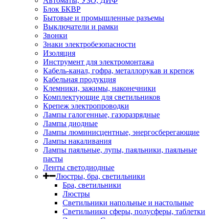
Автоматы, УЗО, ДИФ
Блок БКВР
Бытовые и промышленные разъемы
Выключатели и рамки
Звонки
Знаки электробезопасности
Изоляция
Инструмент для электромонтажа
Кабель-канал, гофра, металлорукав и крепеж
Кабельная продукция
Клемники, зажимы, наконечники
Комплектующие для светильников
Крепеж электропроводки
Лампы галогенные, газоразрядные
Лампы диодные
Лампы люминисцентные, энергосберегающие
Лампы накаливания
Лампы паяльные, лупы, паяльники, паяльные
пасты
Ленты светодиодные
Люстры, бра, светильники
Бра, светильники
Люстры
Светильники напольные и настольные
Светильники сферы, полусферы, таблетки