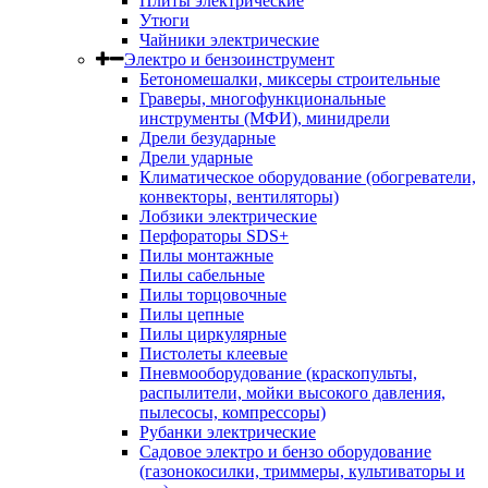
Плиты электрические
Утюги
Чайники электрические
Электро и бензоинструмент
Бетономешалки, миксеры строительные
Граверы, многофункциональные
инструменты (МФИ), минидрели
Дрели безударные
Дрели ударные
Климатическое оборудование (обогреватели,
конвекторы, вентиляторы)
Лобзики электрические
Перфораторы SDS+
Пилы монтажные
Пилы сабельные
Пилы торцовочные
Пилы цепные
Пилы циркулярные
Пистолеты клеевые
Пневмооборудование (краскопульты,
распылители, мойки высокого давления,
пылесосы, компрессоры)
Рубанки электрические
Садовое электро и бензо оборудование
(газонокосилки, триммеры, культиваторы и