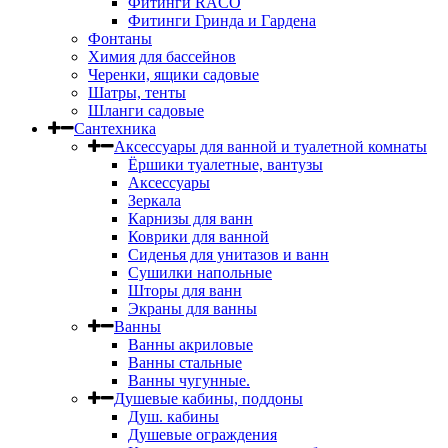
Фитинги RACO
Фитинги Гринда и Гардена
Фонтаны
Химия для бассейнов
Черенки, ящики садовые
Шатры, тенты
Шланги садовые
Сантехника
Аксессуары для ванной и туалетной комнаты
Ёршики туалетные, вантузы
Аксессуары
Зеркала
Карнизы для ванн
Коврики для ванной
Сиденья для унитазов и ванн
Сушилки напольные
Шторы для ванн
Экраны для ванны
Ванны
Ванны акриловые
Ванны стальные
Ванны чугунные.
Душевые кабины, поддоны
Душ. кабины
Душевые ограждения