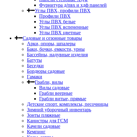
Фурнитура д/пвх и хдф панелей
Углы ПВХ, профили ПВХ
Профили ПВХ
Углы ПВХ белые
Углы ПВХ вспененные
Углы ПВХ цветные
Садовые и сезонные товары
Арки, опоры, шпалеры
Баки, бочки, емкости, урны
Бассейны, надувные изделия
Батуты
Беседки
Бордюры садовые
Гамаки
Грабли, вилы
Вилы садовые
Грабли веерные
Грабли витые, прямые
Детские спорт. комплексы, песочницы
Зимний уборочный инвентарь
Зонты пляжные
Канистры для ГСМ
Качели садовые
Кемпинг