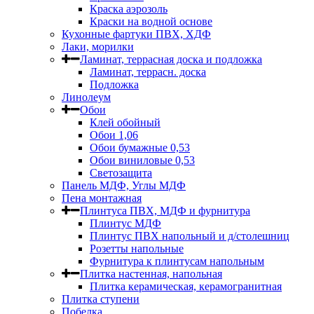
Краска аэрозоль
Краски на водной основе
Кухонные фартуки ПВХ, ХДФ
Лаки, морилки
Ламинат, террасная доска и подложка
Ламинат, террасн. доска
Подложка
Линолеум
Обои
Клей обойный
Обои 1,06
Обои бумажные 0,53
Обои виниловые 0,53
Светозащита
Панель МДФ, Углы МДФ
Пена монтажная
Плинтуса ПВХ, МДФ и фурнитура
Плинтус МДФ
Плинтус ПВХ напольный и д/столешниц
Розетты напольные
Фурнитура к плинтусам напольным
Плитка настенная, напольная
Плитка керамическая, керамогранитная
Плитка ступени
Побелка