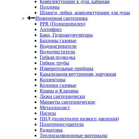
Комплектующие к душ. кабинам
Поддоны
Шланги, лейки, комплектующие для душа
Инженерная сантехника
PPR (Полипропилен)
Антифриз
Баки, Гидроакумуляторы
Баллоны газовые
Водонагреватели
Водоочистители
Гибкая подводка
Гибкие трубы
Измерительные приборы
Канализация внутренняя, наружная
Коллекторы
Колонки газовые
Краны и Клапаны
Люки сантехнически
Манжеты сантехнические
Металлопласт
Насосы
ПНД (полиэтилен низкого давления)
Полотенцесушители
Радиаторы
Теплоизаляционные материалы