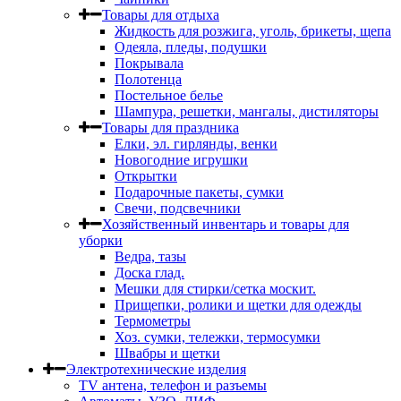
Товары для отдыха
Жидкость для розжига, уголь, брикеты, щепа
Одеяла, пледы, подушки
Покрывала
Полотенца
Постельное белье
Шампура, решетки, мангалы, дистиляторы
Товары для праздника
Елки, эл. гирлянды, венки
Новогодние игрушки
Открытки
Подарочные пакеты, сумки
Свечи, подсвечники
Хозяйственный инвентарь и товары для
уборки
Ведра, тазы
Доска глад.
Мешки для стирки/сетка москит.
Прищепки, ролики и щетки для одежды
Термометры
Хоз. сумки, тележки, термосумки
Швабры и щетки
Электротехнические изделия
TV aнтена, телефон и разъемы