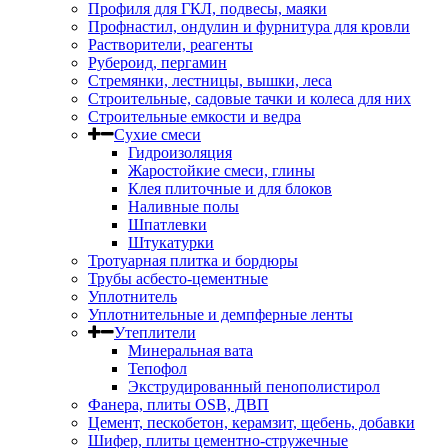
Профиля для ГКЛ, подвесы, маяки
Профнастил, ондулин и фурнитура для кровли
Растворители, реагенты
Рубероид, пергамин
Стремянки, лестницы, вышки, леса
Строительные, садовые тачки и колеса для них
Строительные емкости и ведра
Сухие смеси
Гидроизоляция
Жаростойкие смеси, глины
Клея плиточные и для блоков
Наливные полы
Шпатлевки
Штукатурки
Тротуарная плитка и бордюры
Трубы асбесто-цементные
Уплотнитель
Уплотнительные и демпферные ленты
Утеплители
Минеральная вата
Тепофол
Экструдированный пенополистирол
Фанера, плиты OSB, ДВП
Цемент, пескобетон, керамзит, щебень, добавки
Шифер, плиты цементно-стружечные