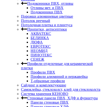
Подоконники ПВХ, отливы
Отливы мет. и ПВХ
Подоконники ПВХ
Порожки алюминевые цветные
Потолок реечный
Потолочная плитка и плинтуса
Пропитки, антисептики
АКВАТЕКС
БЕЛИНКА
ДЮФА
ЕВРОТЕКС
НЕОМИД
ПИНОТЕКС
СЕНЕЖ
Профили отделочные для керамической
плитки
Профили ПВХ
Профили алюминий и нержавейка
Т-образные профили
Сайдинг и комплектующие
Самоклейка, стеклохолст, клей для стеклохолста
Система хранения КЕНОВО
Стеновые панели ПВХ, ХДФ и фурнитура
Панели стеновые ПВХ
Панели стеновые ХДФ