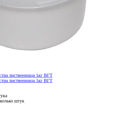
тука
колько штук