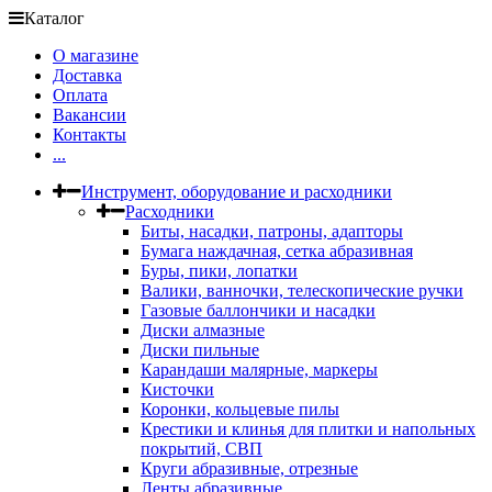
Каталог
О магазине
Доставка
Оплата
Вакансии
Контакты
...
Инструмент, оборудование и расходники
Расходники
Биты, насадки, патроны, адапторы
Бумага наждачная, сетка абразивная
Буры, пики, лопатки
Валики, ванночки, телескопические ручки
Газовые баллончики и насадки
Диски алмазные
Диски пильные
Карандаши малярные, маркеры
Кисточки
Коронки, кольцевые пилы
Крестики и клинья для плитки и напольных
покрытий, СВП
Круги абразивные, отрезные
Ленты абразивные