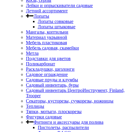
Косы, серпы
Лейки и опрыскиватели садовые
Летний ассортимент
Лопаты
Лопаты совковые
Лопаты штыковые
Мангалы, коптильни
Материал укрывной
Мебель пластиковая
Мебель садовая, скамейки
Метла
Подставки для цветов
Поликарбонат
Раскладушки, шезлонги
Садовое ограждение
Садовые пруды и клумбы
Садовый инвентарь, буры
Садовый инвентарь ЦентроИнструмент, Finland,
Trooper
Секаторы, кусторезы, сучкорезы, ножницы
Теплицы
Тяпки, мотыги, плоскорезы
Фигурки садовые
Фитинги и аксессуары для полива
Пистолеты, распылители