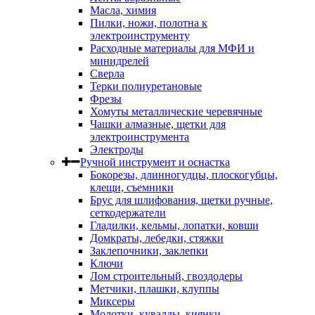
Масла, химия
Пилки, ножи, полотна к
электроинструменту
Расходные материалы для МФИ и
минидрелей
Сверла
Терки полиуретановые
Фрезы
Хомуты металлические черевячные
Чашки алмазные, щетки для
электроинструмента
Электроды
Ручной инструмент и оснастка
Бокорезы, длинногудцы, плоскогубцы,
клещи, съемники
Брус для шлифования, щетки ручные,
сеткодержатели
Гладилки, кельмы, лопатки, ковши
Домкраты, лебедки, стяжки
Заклепочники, заклепки
Ключи
Лом строительный, гвоздодеры
Метчики, плашки, клуппы
Миксеры
Молотки, кувалды, киянки