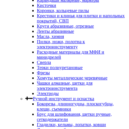
Карандаши малярные, маркеры
Кисточки
Коронки, кольцевые пилы
Крестики и клинья для плитки и напольных
покрытий, СВП
Круги абразивные, отрезные
Ленты абразивные
Масла, химия
Пилки, ножи, полотна к
электроинструменту
Расходные материалы для МФИ и
минидрелей
Сверла
Терки полиуретановые
Фрезы
Хомуты металлические черевячные
Чашки алмазные, щетки для
электроинструмента
Электроды
Ручной инструмент и оснастка
Бокорезы, длинногудцы, плоскогубцы,
клещи, съемники
Брус для шлифования, щетки ручные,
сеткодержатели
Гладилки, кельмы, лопатки, ковши