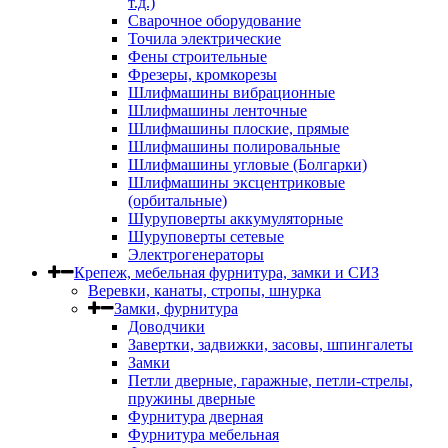
т.д.)
Сварочное оборудование
Точила электрические
Фены строительные
Фрезеры, кромкорезы
Шлифмашины вибрационные
Шлифмашины ленточные
Шлифмашины плоские, прямые
Шлифмашины полировальные
Шлифмашины угловые (Болгарки)
Шлифмашины эксцентриковые
(орбитальные)
Шуруповерты аккумуляторные
Шуруповерты сетевые
Электрогенераторы
Крепеж, мебельная фурнитура, замки и СИЗ
Веревки, канаты, стропы, шнурка
Замки, фурнитура
Доводчики
Завертки, задвижки, засовы, шпингалеты
Замки
Петли дверные, гаражные, петли-стрелы,
пружины дверные
Фурнитура дверная
Фурнитура мебельная