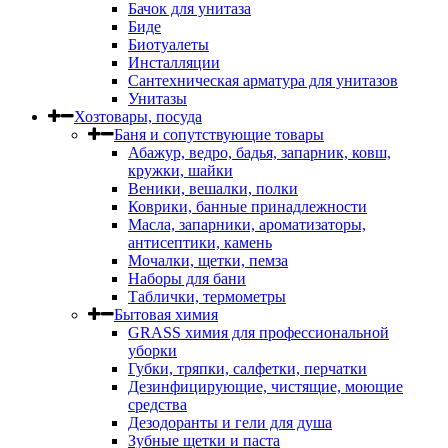
Бачок для унитаза
Биде
Биотуалеты
Инсталляции
Сантехническая арматура для унитазов
Унитазы
Хозтовары, посуда
Баня и сопутствующие товары
Абажур, ведро, бадья, запарник, ковш,
кружки, шайки
Веники, вешалки, полки
Коврики, банные принадлежности
Масла, запарники, ароматизаторы,
антисептики, камень
Мочалки, щетки, пемза
Наборы для бани
Таблички, термометры
Бытовая химия
GRASS химия для профессиональной
уборки
Губки, тряпки, салфетки, перчатки
Дезинфицирующие, чистящие, моющие
средства
Дезодоранты и гели для душа
Зубные щетки и паста