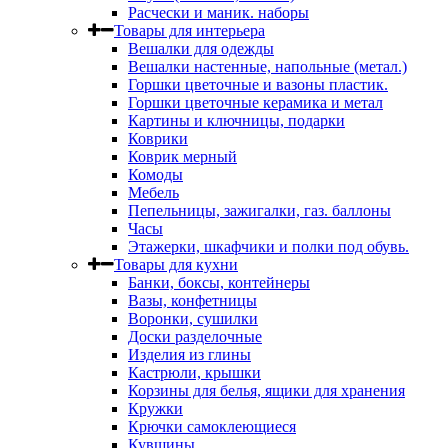
Расчески и маник. наборы
Товары для интерьера
Вешалки для одежды
Вешалки настенные, напольные (метал.)
Горшки цветочные и вазоны пластик.
Горшки цветочные керамика и метал
Картины и ключницы, подарки
Коврики
Коврик мерный
Комоды
Мебель
Пепельницы, зажигалки, газ. баллоны
Часы
Этажерки, шкафчики и полки под обувь.
Товары для кухни
Банки, боксы, контейнеры
Вазы, конфетницы
Воронки, сушилки
Доски разделочные
Изделия из глины
Кастрюли, крышки
Корзины для белья, ящики для хранения
Кружки
Крючки самоклеющиеся
Кувшины