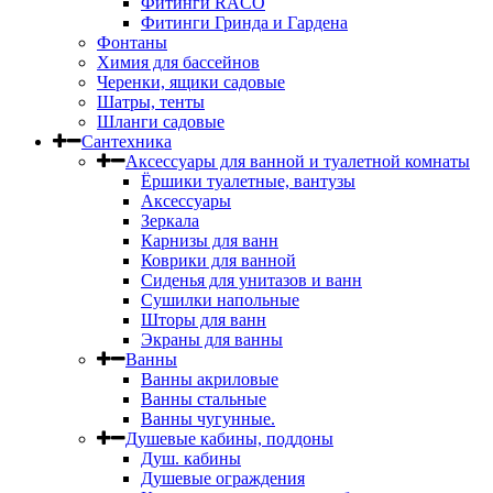
Фитинги RACO
Фитинги Гринда и Гардена
Фонтаны
Химия для бассейнов
Черенки, ящики садовые
Шатры, тенты
Шланги садовые
Сантехника
Аксессуары для ванной и туалетной комнаты
Ёршики туалетные, вантузы
Аксессуары
Зеркала
Карнизы для ванн
Коврики для ванной
Сиденья для унитазов и ванн
Сушилки напольные
Шторы для ванн
Экраны для ванны
Ванны
Ванны акриловые
Ванны стальные
Ванны чугунные.
Душевые кабины, поддоны
Душ. кабины
Душевые ограждения