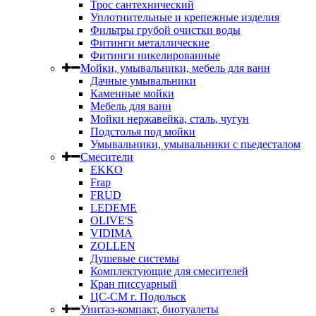
Трос сантехнический
Уплотнительные и крепежные изделия
Фильтры грубой очистки воды
Фитинги металлические
Фитинги никелированные
Мойки, умывальники, мебель для ванн
Дачные умывальники
Каменные мойки
Мебель для ванн
Мойки нержавейка, сталь, чугун
Подстолья под мойки
Умывальники, умывальники с пьедесталом
Смесители
EKKO
Frap
FRUD
LEDEME
OLIVE'S
VIDIMA
ZOLLEN
Душевые системы
Комплектующие для смесителей
Кран писсуарный
ЦС-СМ г. Подольск
Унитаз-компакт, биотуалеты