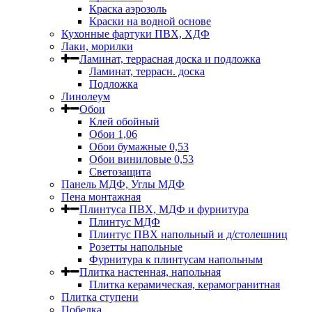
Краска аэрозоль
Краски на водной основе
Кухонные фартуки ПВХ, ХДФ
Лаки, морилки
Ламинат, террасная доска и подложка
Ламинат, террасн. доска
Подложка
Линолеум
Обои
Клей обойный
Обои 1,06
Обои бумажные 0,53
Обои виниловые 0,53
Светозащита
Панель МДФ, Углы МДФ
Пена монтажная
Плинтуса ПВХ, МДФ и фурнитура
Плинтус МДФ
Плинтус ПВХ напольный и д/столешниц
Розетты напольные
Фурнитура к плинтусам напольным
Плитка настенная, напольная
Плитка керамическая, керамогранитная
Плитка ступени
Побелка