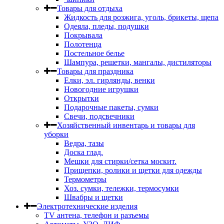
Товары для отдыха
Жидкость для розжига, уголь, брикеты, щепа
Одеяла, пледы, подушки
Покрывала
Полотенца
Постельное белье
Шампура, решетки, мангалы, дистиляторы
Товары для праздника
Елки, эл. гирлянды, венки
Новогодние игрушки
Открытки
Подарочные пакеты, сумки
Свечи, подсвечники
Хозяйственный инвентарь и товары для
уборки
Ведра, тазы
Доска глад.
Мешки для стирки/сетка москит.
Прищепки, ролики и щетки для одежды
Термометры
Хоз. сумки, тележки, термосумки
Швабры и щетки
Электротехнические изделия
TV aнтена, телефон и разъемы