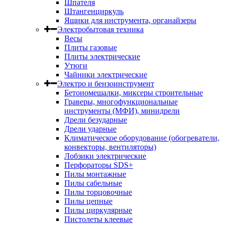
Шпателя
Штангенциркуль
Ящики для инструмента, органайзеры
Электробытовая техника
Весы
Плиты газовые
Плиты электрические
Утюги
Чайники электрические
Электро и бензоинструмент
Бетономешалки, миксеры строительные
Граверы, многофункциональные
инструменты (МФИ), минидрели
Дрели безударные
Дрели ударные
Климатическое оборудование (обогреватели,
конвекторы, вентиляторы)
Лобзики электрические
Перфораторы SDS+
Пилы монтажные
Пилы сабельные
Пилы торцовочные
Пилы цепные
Пилы циркулярные
Пистолеты клеевые