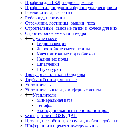
Профиля для ГКЛ, подвесы, маяки
Профнастил, ондулин и фурнитура для кровли
Растворители, реагенты
Рубероид, пергамин
Стремянки, лестницы, вышки, леса
Строительные, садовые тачки и колеса для них
Строительные емкости и ведра
Сухие смеси
Гидроизоляция
Жаростойкие смеси, глины
Клея плиточные и для блоков
Наливные полы
Шпатлевки
Штукатурки
Тротуарная плитка и бордюры
Трубы асбесто-цементные
Уплотнитель
Уплотнительные и демпферные ленты
Утеплители
Минеральная вата
Тепофол
Экструдированный пенополистирол
Фанера, плиты OSB, ДВП
Цемент, пескобетон, керамзит, щебень, добавки
Шифер, плиты цементно-стружечные