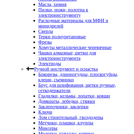
Масла, химия
Пилки, ножи, полотна к
электроинструменту
Расходные материалы для МФИ и
минидрелей
Сверла
Терки полиуретановые
Фрезы
Хомуты металлические черевячные
Чашки алмазные, щетки для
электроинструмента
Электроды
Ручной инструмент и оснастка
Бокорезы, длинногудцы, плоскогубцы,
клещи, съемники
Брус для шлифования, щетки ручные,
сеткодержатели
Гладилки, кельмы, лопатки, ковши
Домкраты, лебедки, стяжки
Заклепочники, заклепки
Ключи
Лом строительный, гвоздодеры
Метчики, плашки, клуппы
Миксеры
Молотки, кувалды, киянки