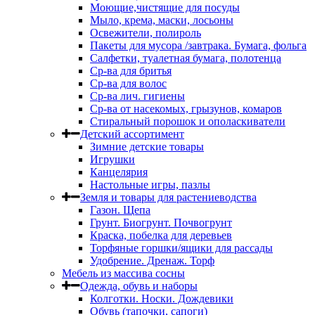
Моющие,чистящие для посуды
Мыло, крема, маски, лосьоны
Освежители, полироль
Пакеты для мусора /завтрака. Бумага, фольга
Салфетки, туалетная бумага, полотенца
Ср-ва для бритья
Ср-ва для волос
Ср-ва лич. гигиены
Ср-ва от насекомых, грызунов, комаров
Стиральный порошок и ополаскиватели
Детский ассортимент
Зимние детские товары
Игрушки
Канцелярия
Настольные игры, пазлы
Земля и товары для растениеводства
Газон. Щепа
Грунт. Биогрунт. Почвогрунт
Краска, побелка для деревьев
Торфяные горшки/ящики для рассады
Удобрение. Дренаж. Торф
Мебель из массива сосны
Одежда, обувь и наборы
Колготки. Носки. Дождевики
Обувь (тапочки, сапоги)