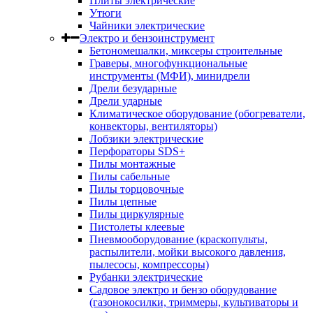
Плиты электрические
Утюги
Чайники электрические
Электро и бензоинструмент
Бетономешалки, миксеры строительные
Граверы, многофункциональные
инструменты (МФИ), минидрели
Дрели безударные
Дрели ударные
Климатическое оборудование (обогреватели,
конвекторы, вентиляторы)
Лобзики электрические
Перфораторы SDS+
Пилы монтажные
Пилы сабельные
Пилы торцовочные
Пилы цепные
Пилы циркулярные
Пистолеты клеевые
Пневмооборудование (краскопульты,
распылители, мойки высокого давления,
пылесосы, компрессоры)
Рубанки электрические
Садовое электро и бензо оборудование
(газонокосилки, триммеры, культиваторы и