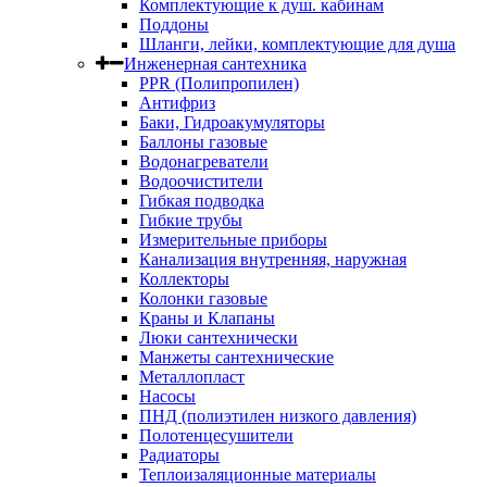
Комплектующие к душ. кабинам
Поддоны
Шланги, лейки, комплектующие для душа
Инженерная сантехника
PPR (Полипропилен)
Антифриз
Баки, Гидроакумуляторы
Баллоны газовые
Водонагреватели
Водоочистители
Гибкая подводка
Гибкие трубы
Измерительные приборы
Канализация внутренняя, наружная
Коллекторы
Колонки газовые
Краны и Клапаны
Люки сантехнически
Манжеты сантехнические
Металлопласт
Насосы
ПНД (полиэтилен низкого давления)
Полотенцесушители
Радиаторы
Теплоизаляционные материалы