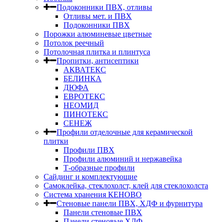
Подоконники ПВХ, отливы
Отливы мет. и ПВХ
Подоконники ПВХ
Порожки алюминевые цветные
Потолок реечный
Потолочная плитка и плинтуса
Пропитки, антисептики
АКВАТЕКС
БЕЛИНКА
ДЮФА
ЕВРОТЕКС
НЕОМИД
ПИНОТЕКС
СЕНЕЖ
Профили отделочные для керамической
плитки
Профили ПВХ
Профили алюминий и нержавейка
Т-образные профили
Сайдинг и комплектующие
Самоклейка, стеклохолст, клей для стеклохолста
Система хранения КЕНОВО
Стеновые панели ПВХ, ХДФ и фурнитура
Панели стеновые ПВХ
Панели стеновые ХДФ