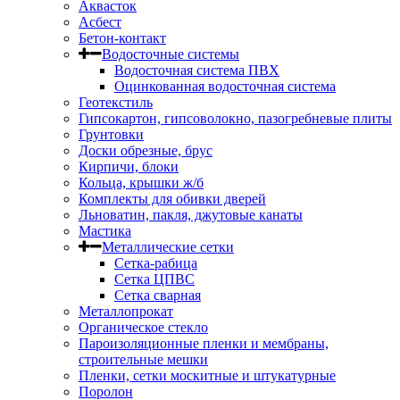
Аквасток
Асбест
Бетон-контакт
Водосточные системы
Водосточная система ПВХ
Оцинкованная водосточная система
Геотекстиль
Гипсокартон, гипсоволокно, пазогребневые плиты
Грунтовки
Доски обрезные, брус
Кирпичи, блоки
Кольца, крышки ж/б
Комплекты для обивки дверей
Льноватин, пакля, джутовые канаты
Мастика
Металлические сетки
Сетка-рабица
Сетка ЦПВС
Сетка сварная
Металлопрокат
Органическое стекло
Пароизоляционные пленки и мембраны,
строительные мешки
Пленки, сетки москитные и штукатурные
Поролон