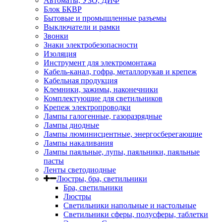
Автоматы, УЗО, ДИФ
Блок БКВР
Бытовые и промышленные разъемы
Выключатели и рамки
Звонки
Знаки электробезопасности
Изоляция
Инструмент для электромонтажа
Кабель-канал, гофра, металлорукав и крепеж
Кабельная продукция
Клемники, зажимы, наконечники
Комплектующие для светильников
Крепеж электропроводки
Лампы галогенные, газоразрядные
Лампы диодные
Лампы люминисцентные, энергосберегающие
Лампы накаливания
Лампы паяльные, лупы, паяльники, паяльные
пасты
Ленты светодиодные
Люстры, бра, светильники
Бра, светильники
Люстры
Светильники напольные и настольные
Светильники сферы, полусферы, таблетки