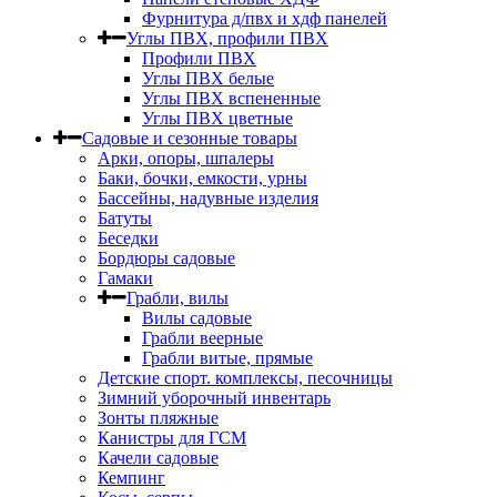
Фурнитура д/пвх и хдф панелей
Углы ПВХ, профили ПВХ
Профили ПВХ
Углы ПВХ белые
Углы ПВХ вспененные
Углы ПВХ цветные
Садовые и сезонные товары
Арки, опоры, шпалеры
Баки, бочки, емкости, урны
Бассейны, надувные изделия
Батуты
Беседки
Бордюры садовые
Гамаки
Грабли, вилы
Вилы садовые
Грабли веерные
Грабли витые, прямые
Детские спорт. комплексы, песочницы
Зимний уборочный инвентарь
Зонты пляжные
Канистры для ГСМ
Качели садовые
Кемпинг