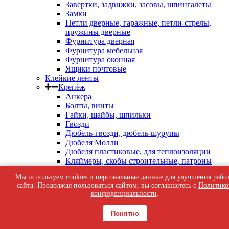
Завертки, задвижки, засовы, шпингалеты
Замки
Петли дверные, гаражные, петли-стрелы,
пружины дверные
Фурнитура дверная
Фурнитура мебельная
Фурнитура оконная
Ящики почтовые
Клейкие ленты
Крепёж
Анкера
Болты, винты
Гайки, шайбы, шпильки
Гвозди
Дюбель-гвозди, дюбель-шурупы
Дюбеля Молли
Дюбеля пластиковые, для теплоизоляции
Кляймеры, скобы строительные, патроны
индустриальные
Мы используем cookies и персональные данные для улучшения рабо
Перфорированный крепеж
сайта. Продолжая пользоваться сайтом, вы соглашаетесь с
Политико
Саморезы кровельные
конфиденциальности
.
Саморезы оконные, по бетону
Саморезы с пресс-шайбой
Понятно
Саморезы черные
Такелаж