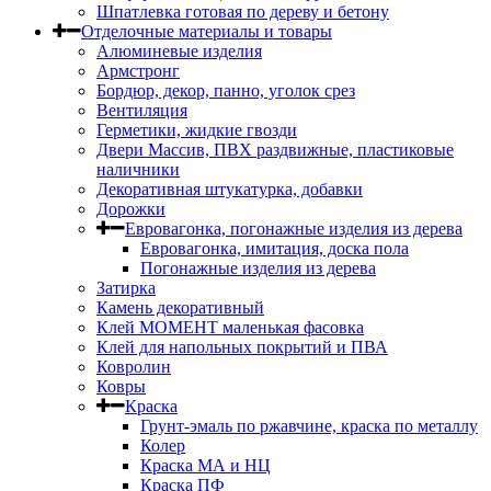
Шпатлевка готовая по дереву и бетону
Отделочные материалы и товары
Алюминевые изделия
Армстронг
Бордюр, декор, панно, уголок срез
Вентиляция
Герметики, жидкие гвозди
Двери Массив, ПВХ раздвижные, пластиковые
наличники
Декоративная штукатурка, добавки
Дорожки
Евровагонка, погонажные изделия из дерева
Евровагонка, имитация, доска пола
Погонажные изделия из дерева
Затирка
Камень декоративный
Клей МОМЕНТ маленькая фасовка
Клей для напольных покрытий и ПВА
Ковролин
Ковры
Краска
Грунт-эмаль по ржавчине, краска по металлу
Колер
Краска МА и НЦ
Краска ПФ