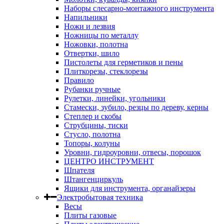
Наборы слесарно-монтажного инструмента
Напильники
Ножи и лезвия
Ножницы по металлу
Ножовки, полотна
Отвертки, шило
Пистолеты для герметиков и пены
Плиткорезы, стеклорезы
Правило
Рубанки ручные
Рулетки, линейки, угольники
Стамески, зубило, резцы по дереву, керны
Степлер и скобы
Струбцины, тиски
Стусло, полотна
Топоры, колуны
Уровни, гидроуровни, отвесы, порошок
ЦЕНТРО ИНСТРУМЕНТ
Шпателя
Штангенциркуль
Ящики для инструмента, органайзеры
Электробытовая техника
Весы
Плиты газовые