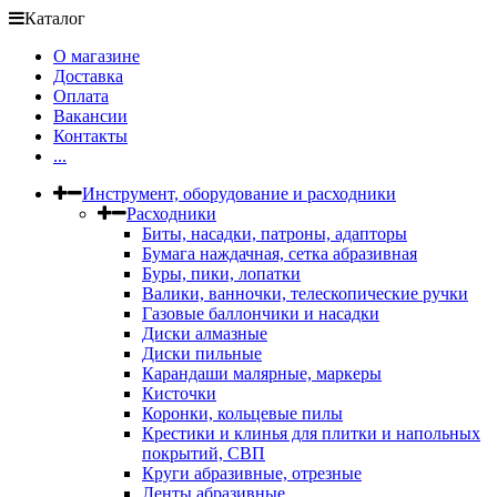
Каталог
О магазине
Доставка
Оплата
Вакансии
Контакты
...
Инструмент, оборудование и расходники
Расходники
Биты, насадки, патроны, адапторы
Бумага наждачная, сетка абразивная
Буры, пики, лопатки
Валики, ванночки, телескопические ручки
Газовые баллончики и насадки
Диски алмазные
Диски пильные
Карандаши малярные, маркеры
Кисточки
Коронки, кольцевые пилы
Крестики и клинья для плитки и напольных
покрытий, СВП
Круги абразивные, отрезные
Ленты абразивные