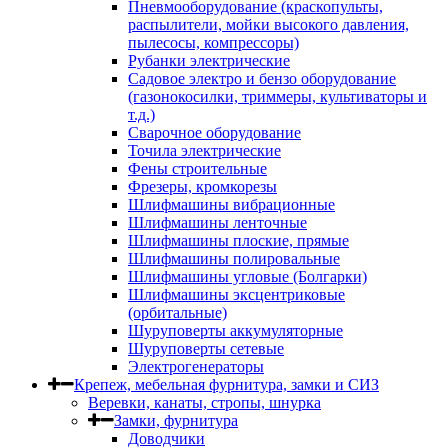
Пневмооборудование (краскопульты,
распылители, мойки высокого давления,
пылесосы, компрессоры)
Рубанки электрические
Садовое электро и бензо оборудование
(газонокосилки, триммеры, культиваторы и
т.д.)
Сварочное оборудование
Точила электрические
Фены строительные
Фрезеры, кромкорезы
Шлифмашины вибрационные
Шлифмашины ленточные
Шлифмашины плоские, прямые
Шлифмашины полировальные
Шлифмашины угловые (Болгарки)
Шлифмашины эксцентриковые
(орбитальные)
Шуруповерты аккумуляторные
Шуруповерты сетевые
Электрогенераторы
Крепеж, мебельная фурнитура, замки и СИЗ
Веревки, канаты, стропы, шнурка
Замки, фурнитура
Доводчики