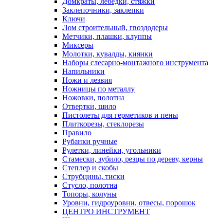
Домкраты, лебедки, стяжки
Заклепочники, заклепки
Ключи
Лом строительный, гвоздодеры
Метчики, плашки, клуппы
Миксеры
Молотки, кувалды, киянки
Наборы слесарно-монтажного инструмента
Напильники
Ножи и лезвия
Ножницы по металлу
Ножовки, полотна
Отвертки, шило
Пистолеты для герметиков и пены
Плиткорезы, стеклорезы
Правило
Рубанки ручные
Рулетки, линейки, угольники
Стамески, зубило, резцы по дереву, керны
Степлер и скобы
Струбцины, тиски
Стусло, полотна
Топоры, колуны
Уровни, гидроуровни, отвесы, порошок
ЦЕНТРО ИНСТРУМЕНТ