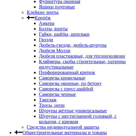
Фурнитура оконная
Ящики почтовые
Клейкие ленты
Крепёж
Анкера
Болты, винты
Гайки, шайбы, шпильки
Гвозди
Дюбель-гвозди, дюбель-шурупы
Дюбеля Молли
Дюбеля пластиковые, для теплоизоляции
Кляймеры, скобы строительные, патроны
индустриальные
Перфорированный крепеж
Саморезы кровельные
Саморезы оконные, по бетону
Саморезы с пресс-шайбой
Саморезы черные
Такелаж
Тросы, цепи
Шурупы жёлтые универсальные
Шурупы с шестигранной головкой, с
кольцом, с крюком
Средства индивидуальной защиты
Общестроительные материалы и товары