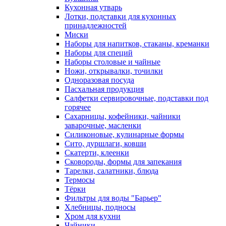
Кухонная утварь
Лотки, подставки для кухонных
принадлежностей
Миски
Наборы для напитков, стаканы, креманки
Наборы для специй
Наборы столовые и чайные
Ножи, открывалки, точилки
Одноразовая посуда
Пасхальная продукция
Салфетки сервировочные, подставки под
горячее
Сахарницы, кофейники, чайники
заварочные, масленки
Силиконовые, кулинарные формы
Сито, дуршлаги, ковши
Скатерти, клеенки
Сковороды, формы для запекания
Тарелки, салатники, блюда
Термосы
Тёрки
Фильтры для воды "Барьер"
Хлебницы, подносы
Хром для кухни
Чайники