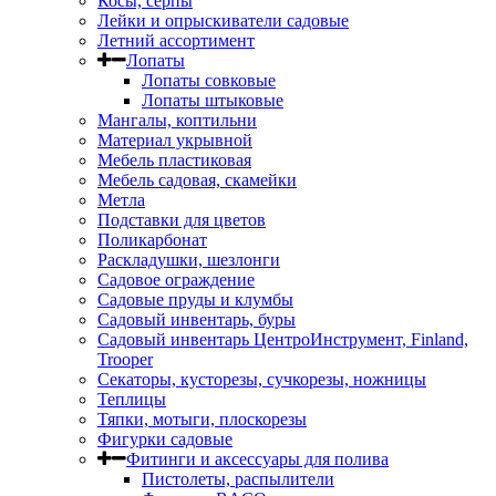
Косы, серпы
Лейки и опрыскиватели садовые
Летний ассортимент
Лопаты
Лопаты совковые
Лопаты штыковые
Мангалы, коптильни
Материал укрывной
Мебель пластиковая
Мебель садовая, скамейки
Метла
Подставки для цветов
Поликарбонат
Раскладушки, шезлонги
Садовое ограждение
Садовые пруды и клумбы
Садовый инвентарь, буры
Садовый инвентарь ЦентроИнструмент, Finland,
Trooper
Секаторы, кусторезы, сучкорезы, ножницы
Теплицы
Тяпки, мотыги, плоскорезы
Фигурки садовые
Фитинги и аксессуары для полива
Пистолеты, распылители