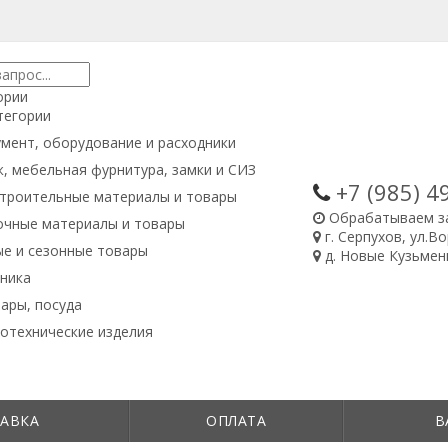
ории
тегории
мент, оборудование и расходники
, мебельная фурнитура, замки и СИЗ
+7 (985)
4
троительные материалы и товары
Обрабатываем з
очные материалы и товары
г. Серпухов, ул.В
е и сезонные товары
д. Новые Кузьменк
ника
ары, посуда
отехнические изделия
АВКА
ОПЛАТА
В