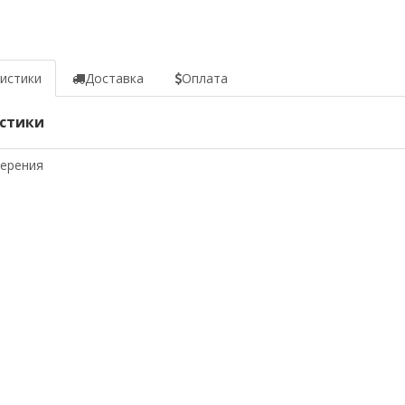
истики
Доставка
Оплата
стики
мерения