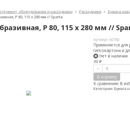
струмент, оборудование и расходники
Расходники
Бумага наж
ивная, P 80, 115 х 280 мм // Sparta
бразивная, P 80, 115 х 280 мм // Spa
Артикул:
60785
Применяется для 
гипсокартона и д
Нет в наличии
30
₽
-
В корзину
К сравнению
В из
Категории:
Бумага н