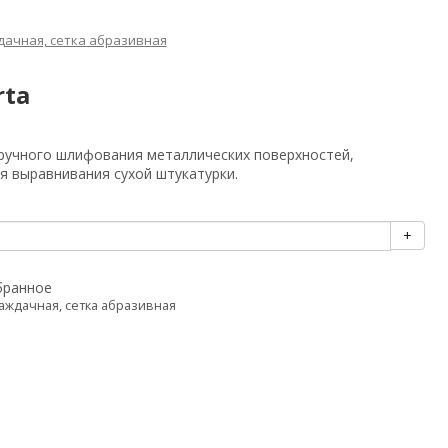
дачная, сетка абразивная
rta
ручного шлифования металлических поверхностей,
ля выравнивания сухой штукатурки.
+
бранное
аждачная, сетка абразивная