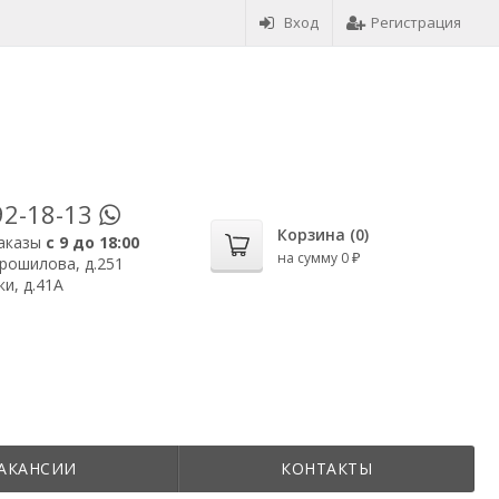
Вход
Регистрация
92-18-13
Корзина (
0
)
аказы
с 9 до 18:00
на сумму
0
₽
орошилова, д.251
и, д.41А
АКАНСИИ
КОНТАКТЫ