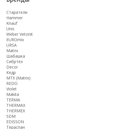
Старатели
Hammer
Knauf
Unis
Weber Vetonit
EUROmix
URSA
Matrix
Шабашка
Сибртех
Decor
Кедр
MTX (Matrix)
REDO
Violet
Makita
TERMA
THERMАX
THERMEX
SDM
EDISSON
Тераспан