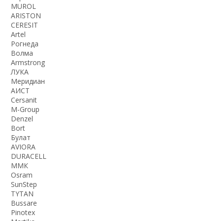
MUROL
ARISTON
CERESIT
Artel
Рогнеда
Волма
Armstrong
ЛУКА
Меридиан
АИСТ
Cersanit
M-Group
Denzel
Bort
Булат
AVIORA
DURACELL
ММК
Osram
SunStep
TYTAN
Bussare
Pinotex