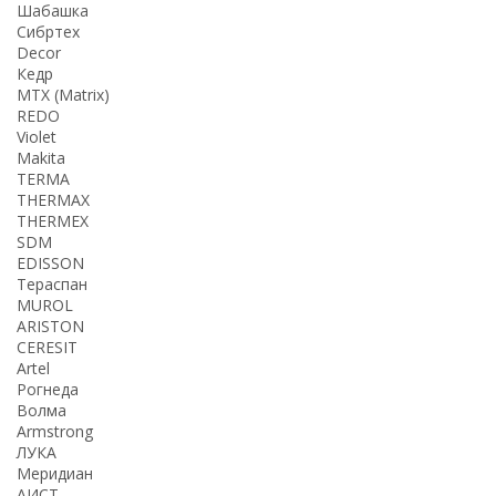
Шабашка
Сибртех
Decor
Кедр
MTX (Matrix)
REDO
Violet
Makita
TERMA
THERMАX
THERMEX
SDM
EDISSON
Тераспан
MUROL
ARISTON
CERESIT
Artel
Рогнеда
Волма
Armstrong
ЛУКА
Меридиан
АИСТ