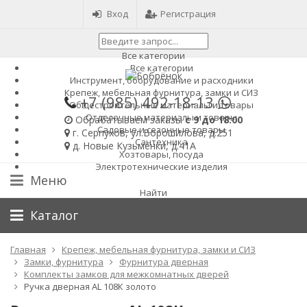
Вход
Регистрация
Все категории
Все категории
Инструмент, оборудование и расходники
Крепеж, мебельная фурнитура, замки и СИЗ
+7 (985)
492-18-13
Общестроительные материалы и товары
Отделочные материалы и товары
Обрабатываем заказы
с 9 до 18:00
Садовые и сезонные товары
г. Серпухов, ул.Ворошилова, д.251
Сантехника
д. Новые Кузьменки, д.41А
Хозтовары, посуда
Электротехнические изделия
Меню
Найти
Каталог
Главная
Крепеж, мебельная фурнитура, замки и СИЗ
Замки, фурнитура
Фурнитура дверная
Комплекты замков для межкомнатных дверей
Ручка дверная AL 108К золото