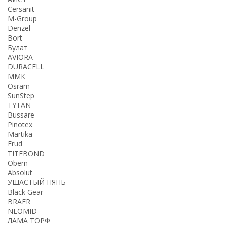
Cersanit
M-Group
Denzel
Bort
Булат
AVIORA
DURACELL
ММК
Osram
SunStep
TYTAN
Bussare
Pinotex
Martika
Frud
TITEBOND
Obern
Absolut
УШАСТЫЙ НЯНЬ
Black Gear
BRAER
NEOMID
ЛАМА ТОРФ