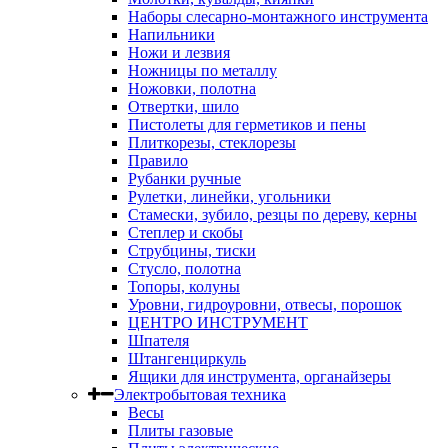
Наборы слесарно-монтажного инструмента
Напильники
Ножи и лезвия
Ножницы по металлу
Ножовки, полотна
Отвертки, шило
Пистолеты для герметиков и пены
Плиткорезы, стеклорезы
Правило
Рубанки ручные
Рулетки, линейки, угольники
Стамески, зубило, резцы по дереву, керны
Степлер и скобы
Струбцины, тиски
Стусло, полотна
Топоры, колуны
Уровни, гидроуровни, отвесы, порошок
ЦЕНТРО ИНСТРУМЕНТ
Шпателя
Штангенциркуль
Ящики для инструмента, органайзеры
Электробытовая техника
Весы
Плиты газовые