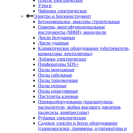
Плиты электрические
Утюги
Чайники электрические
Электро и бензоинструмент
Бетономешалки, миксеры строительные
Граверы, многофункциональные
инструменты (МФИ), минидрели
Дрели безударные
Дрели ударные
Климатическое оборудование (обогреватели,
конвекторы, вентиляторы)
Лобзики электрические
Перфораторы SDS+
Пилы монтажные
Пилы сабельные
Пилы торцовочные
Пилы цепные
Пилы циркулярные
Пистолеты клеевые
Пневмооборудование (краскопульты,
распылители, мойки высокого давления,
пылесосы, компрессоры)
Рубанки электрические
Садовое электро и бензо оборудование
(газонокосилки, триммеры, культиваторы и