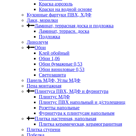
Краска аэрозоль
Краски на водной основе
Кухонные фартуки ПВХ, ХДФ
Лаки, морилки
Ламинат, террасная доска и подложка
Ламинат, террасн. доска
Подложка
Линолеум
Обои
Клей обойный
Обои 1,06
Обои бумажные 0,53
Обои виниловые 0,53
Светозащита
Панель МДФ, Углы МДФ
Пена монтажная
Плинтуса ПВХ, МДФ и фурнитура
Плинтус МДФ
Плинтус ПВХ напольный и д/столешниц
Розетты напольные
Фурнитура к плинтусам напольным
Плитка настенная, напольная
Плитка керамическая, керамогранитная
Плитка ступени
Побелка