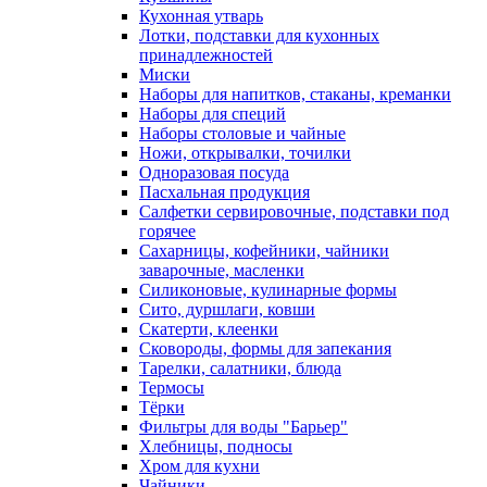
Кухонная утварь
Лотки, подставки для кухонных
принадлежностей
Миски
Наборы для напитков, стаканы, креманки
Наборы для специй
Наборы столовые и чайные
Ножи, открывалки, точилки
Одноразовая посуда
Пасхальная продукция
Салфетки сервировочные, подставки под
горячее
Сахарницы, кофейники, чайники
заварочные, масленки
Силиконовые, кулинарные формы
Сито, дуршлаги, ковши
Скатерти, клеенки
Сковороды, формы для запекания
Тарелки, салатники, блюда
Термосы
Тёрки
Фильтры для воды "Барьер"
Хлебницы, подносы
Хром для кухни
Чайники