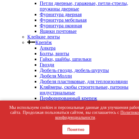
Петли дверные, гаражные, петли-стрелы,
пружины дверные
Фурнитура дверная
Фурнитура мебельная
Фурнитура оконная
Ящики почтовые
Клейкие ленты
Крепёж
Анкера
Болты, винты
Гайки, шайбы, шпильки
Гвозди
Дюбель-гвозди, дюбель-шурупы
Дюбеля Молли
Дюбеля пластиковые, для теплоизоляции
Кляймеры, скобы строительные, патроны
индустриальные
Перфорированный крепеж
Саморезы кровельные
Мы используем cookies и персональные данные для улучшения рабо
Саморезы оконные, по бетону
сайта. Продолжая пользоваться сайтом, вы соглашаетесь с
Политико
Саморезы с пресс-шайбой
конфиденциальности
.
Саморезы черные
Такелаж
Понятно
Тросы, цепи
Шурупы жёлтые универсальные