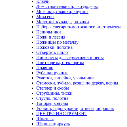
Ключи
Лом строительный, гвоздодеры
Метчики, плашки, клуппы
Миксеры
Молотки, кувалды, киянки
Наборы слесарно-монтажного инструмента
Напильники
Ножи и лезвия
Ножницы по металлу
Ножовки, полотна
Отвертки, шило
Пистолеты для герметиков и пены
Плиткорезы, стеклорезы
Правило
Рубанки ручные
Рулетки, линейки, угольники
Стамески, зубило, резцы по дереву, керны
Степлер и скобы
Струбцины, тиски
Стусло, полотна
Топоры, колуны
Уровни, гидроуровни, отвесы, порошок
ЦЕНТРО ИНСТРУМЕНТ
Шпателя
Штангенциркуль