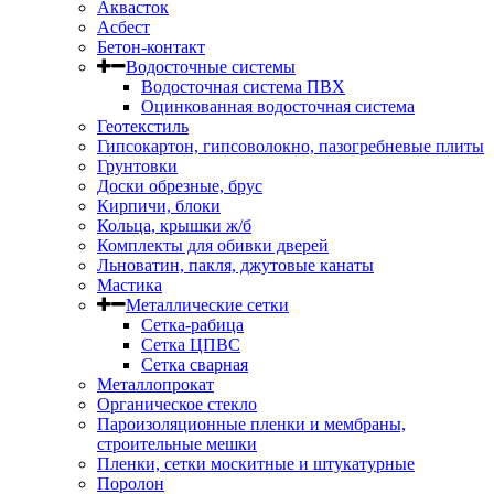
Аквасток
Асбест
Бетон-контакт
Водосточные системы
Водосточная система ПВХ
Оцинкованная водосточная система
Геотекстиль
Гипсокартон, гипсоволокно, пазогребневые плиты
Грунтовки
Доски обрезные, брус
Кирпичи, блоки
Кольца, крышки ж/б
Комплекты для обивки дверей
Льноватин, пакля, джутовые канаты
Мастика
Металлические сетки
Сетка-рабица
Сетка ЦПВС
Сетка сварная
Металлопрокат
Органическое стекло
Пароизоляционные пленки и мембраны,
строительные мешки
Пленки, сетки москитные и штукатурные
Поролон