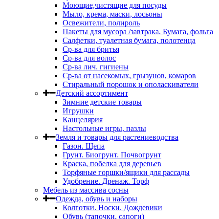
Моющие,чистящие для посуды
Мыло, крема, маски, лосьоны
Освежители, полироль
Пакеты для мусора /завтрака. Бумага, фольга
Салфетки, туалетная бумага, полотенца
Ср-ва для бритья
Ср-ва для волос
Ср-ва лич. гигиены
Ср-ва от насекомых, грызунов, комаров
Стиральный порошок и ополаскиватели
Детский ассортимент
Зимние детские товары
Игрушки
Канцелярия
Настольные игры, пазлы
Земля и товары для растениеводства
Газон. Щепа
Грунт. Биогрунт. Почвогрунт
Краска, побелка для деревьев
Торфяные горшки/ящики для рассады
Удобрение. Дренаж. Торф
Мебель из массива сосны
Одежда, обувь и наборы
Колготки. Носки. Дождевики
Обувь (тапочки, сапоги)