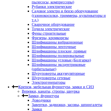
пылесосы, компрессоры)
Рубанки электрические
Садовое электро и бензо оборудование
(газонокосилки, триммеры, культиваторы и
т.д.)
Сварочное оборудование
Точила электрические
Фены строительные
Фрезеры, кромкорезы
Шлифмашины вибрационные
Шлифмашины ленточные
Шлифмашины плоские, прямые
Шлифмашины полировальные
Шлифмашины угловые (Болгарки)
Шлифмашины эксцентриковые
(орбитальные)
Шуруповерты аккумуляторные
Шуруповерты сетевые
Электрогенераторы
Крепеж, мебельная фурнитура, замки и СИЗ
Веревки, канаты, стропы, шнурка
Замки, фурнитура
Доводчики
Завертки, задвижки, засовы, шпингалеты
Замки