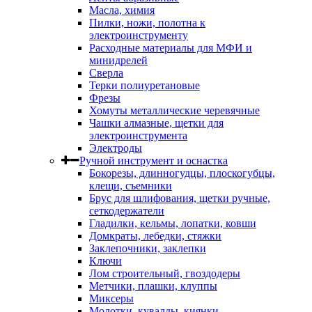
Масла, химия
Пилки, ножи, полотна к
электроинструменту
Расходные материалы для МФИ и
минидрелей
Сверла
Терки полиуретановые
Фрезы
Хомуты металлические черевячные
Чашки алмазные, щетки для
электроинструмента
Электроды
Ручной инструмент и оснастка
Бокорезы, длинногудцы, плоскогубцы,
клещи, съемники
Брус для шлифования, щетки ручные,
сеткодержатели
Гладилки, кельмы, лопатки, ковши
Домкраты, лебедки, стяжки
Заклепочники, заклепки
Ключи
Лом строительный, гвоздодеры
Метчики, плашки, клуппы
Миксеры
Молотки, кувалды, киянки