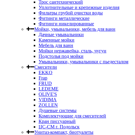
Трос сантехнический
Уплотнительные и крепежные изделия
Фильтры грубой очистки воды
Фитинги металлические
Фитинги никелированные
Мойки, умывальники, мебель для ванн
Дачные умывальники
Каменные мойки
Мебель для ванн
Мойки нержавейка, сталь, чугун
Подстолья под мойки
Умывальники, умывальники с пьедесталом
Смесители
EKKO
Frap
FRUD
LEDEME
OLIVE'S
VIDIMA
ZOLLEN
Душевые системы
Комплектующие для смесителей
Кран писсуарный
ЦС-СМ г. Подольск
Унитаз-компакт, биотуалеты