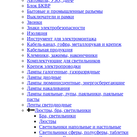
Автоматы, УЗО, ДИФ
Блок БКВР
Бытовые и промышленные разъемы
Выключатели и рамки
Звонки
Знаки электробезопасности
Изоляция
Инструмент для электромонтажа
Кабель-канал, гофра, металлорукав и крепеж
Кабельная продукция
Клемники, зажимы, наконечники
Комплектующие для светильников
Крепеж электропроводки
Лампы галогенные, газоразрядные
Лампы диодные
Лампы люминисцентные, энергосберегающие
Лампы накаливания
Лампы паяльные, лупы, паяльники, паяльные
пасты
Ленты светодиодные
Люстры, бра, светильники
Бра, светильники
Люстры
Светильники напольные и настольные
Светильники сферы, полусферы, таблетки