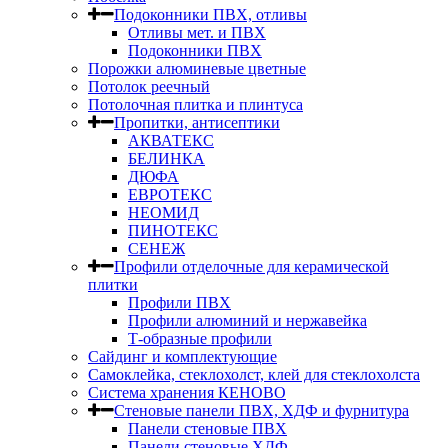
Подоконники ПВХ, отливы
Отливы мет. и ПВХ
Подоконники ПВХ
Порожки алюминевые цветные
Потолок реечный
Потолочная плитка и плинтуса
Пропитки, антисептики
АКВАТЕКС
БЕЛИНКА
ДЮФА
ЕВРОТЕКС
НЕОМИД
ПИНОТЕКС
СЕНЕЖ
Профили отделочные для керамической
плитки
Профили ПВХ
Профили алюминий и нержавейка
Т-образные профили
Сайдинг и комплектующие
Самоклейка, стеклохолст, клей для стеклохолста
Система хранения КЕНОВО
Стеновые панели ПВХ, ХДФ и фурнитура
Панели стеновые ПВХ
Панели стеновые ХДФ