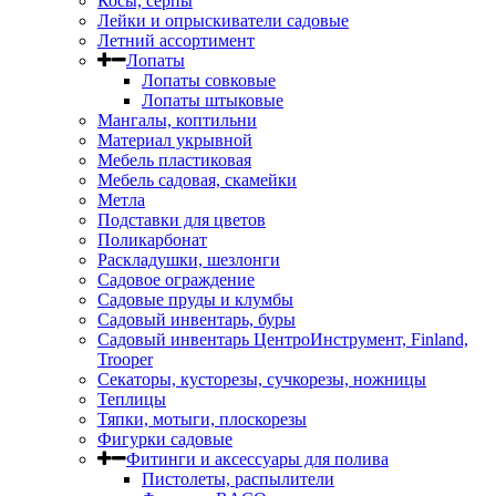
Косы, серпы
Лейки и опрыскиватели садовые
Летний ассортимент
Лопаты
Лопаты совковые
Лопаты штыковые
Мангалы, коптильни
Материал укрывной
Мебель пластиковая
Мебель садовая, скамейки
Метла
Подставки для цветов
Поликарбонат
Раскладушки, шезлонги
Садовое ограждение
Садовые пруды и клумбы
Садовый инвентарь, буры
Садовый инвентарь ЦентроИнструмент, Finland,
Trooper
Секаторы, кусторезы, сучкорезы, ножницы
Теплицы
Тяпки, мотыги, плоскорезы
Фигурки садовые
Фитинги и аксессуары для полива
Пистолеты, распылители