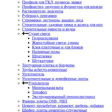
Профиля для ГКЛ, подвесы, маяки
Профнастил, ондулин и фурнитура для кровли
Растворители, реагенты
Рубероид, пергамин
Стремянки, лестницы, вышки, леса
Строительные, садовые тачки и колеса для них
Строительные емкости и ведра
Сухие смеси
Гидроизоляция
Жаростойкие смеси, глины
Клея плиточные и для блоков
Наливные полы
Шпатлевки
Штукатурки
Тротуарная плитка и бордюры
Трубы асбесто-цементные
Уплотнитель
Уплотнительные и демпферные ленты
Утеплители
Минеральная вата
Тепофол
Экструдированный пенополистирол
Фанера, плиты OSB, ДВП
Цемент, пескобетон, керамзит, щебень, добавки
Шифер, плиты цементно-стружечные