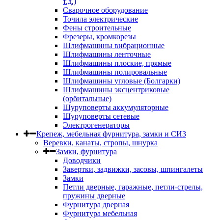
т.д.)
Сварочное оборудование
Точила электрические
Фены строительные
Фрезеры, кромкорезы
Шлифмашины вибрационные
Шлифмашины ленточные
Шлифмашины плоские, прямые
Шлифмашины полировальные
Шлифмашины угловые (Болгарки)
Шлифмашины эксцентриковые
(орбитальные)
Шуруповерты аккумуляторные
Шуруповерты сетевые
Электрогенераторы
Крепеж, мебельная фурнитура, замки и СИЗ
Веревки, канаты, стропы, шнурка
Замки, фурнитура
Доводчики
Завертки, задвижки, засовы, шпингалеты
Замки
Петли дверные, гаражные, петли-стрелы,
пружины дверные
Фурнитура дверная
Фурнитура мебельная