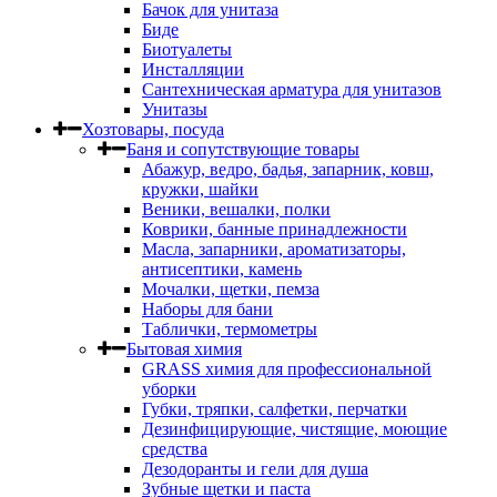
Бачок для унитаза
Биде
Биотуалеты
Инсталляции
Сантехническая арматура для унитазов
Унитазы
Хозтовары, посуда
Баня и сопутствующие товары
Абажур, ведро, бадья, запарник, ковш,
кружки, шайки
Веники, вешалки, полки
Коврики, банные принадлежности
Масла, запарники, ароматизаторы,
антисептики, камень
Мочалки, щетки, пемза
Наборы для бани
Таблички, термометры
Бытовая химия
GRASS химия для профессиональной
уборки
Губки, тряпки, салфетки, перчатки
Дезинфицирующие, чистящие, моющие
средства
Дезодоранты и гели для душа
Зубные щетки и паста