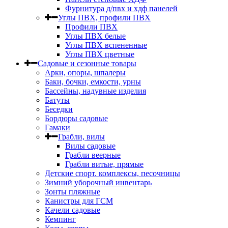
Фурнитура д/пвх и хдф панелей
Углы ПВХ, профили ПВХ
Профили ПВХ
Углы ПВХ белые
Углы ПВХ вспененные
Углы ПВХ цветные
Садовые и сезонные товары
Арки, опоры, шпалеры
Баки, бочки, емкости, урны
Бассейны, надувные изделия
Батуты
Беседки
Бордюры садовые
Гамаки
Грабли, вилы
Вилы садовые
Грабли веерные
Грабли витые, прямые
Детские спорт. комплексы, песочницы
Зимний уборочный инвентарь
Зонты пляжные
Канистры для ГСМ
Качели садовые
Кемпинг