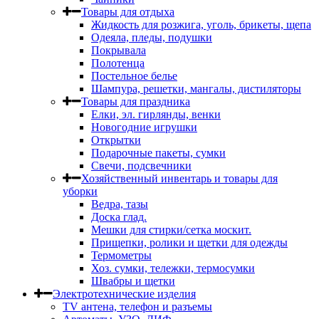
Товары для отдыха
Жидкость для розжига, уголь, брикеты, щепа
Одеяла, пледы, подушки
Покрывала
Полотенца
Постельное белье
Шампура, решетки, мангалы, дистиляторы
Товары для праздника
Елки, эл. гирлянды, венки
Новогодние игрушки
Открытки
Подарочные пакеты, сумки
Свечи, подсвечники
Хозяйственный инвентарь и товары для
уборки
Ведра, тазы
Доска глад.
Мешки для стирки/сетка москит.
Прищепки, ролики и щетки для одежды
Термометры
Хоз. сумки, тележки, термосумки
Швабры и щетки
Электротехнические изделия
TV aнтена, телефон и разъемы