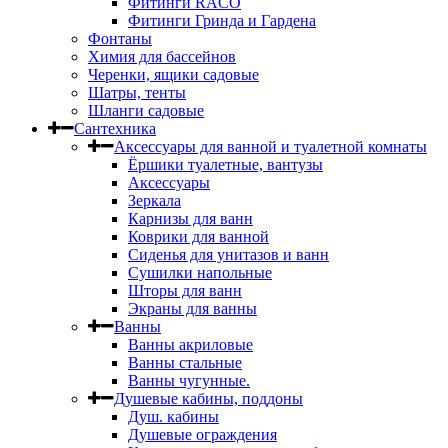
Фитинги RACO
Фитинги Гринда и Гардена
Фонтаны
Химия для бассейнов
Черенки, ящики садовые
Шатры, тенты
Шланги садовые
Сантехника
Аксессуары для ванной и туалетной комнаты
Ёршики туалетные, вантузы
Аксессуары
Зеркала
Карнизы для ванн
Коврики для ванной
Сиденья для унитазов и ванн
Сушилки напольные
Шторы для ванн
Экраны для ванны
Ванны
Ванны акриловые
Ванны стальные
Ванны чугунные.
Душевые кабины, поддоны
Душ. кабины
Душевые ограждения