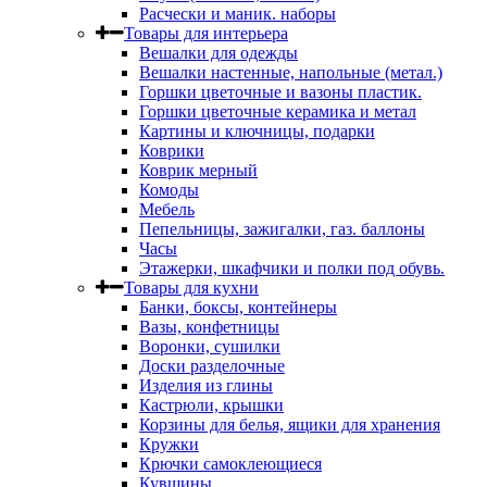
Расчески и маник. наборы
Товары для интерьера
Вешалки для одежды
Вешалки настенные, напольные (метал.)
Горшки цветочные и вазоны пластик.
Горшки цветочные керамика и метал
Картины и ключницы, подарки
Коврики
Коврик мерный
Комоды
Мебель
Пепельницы, зажигалки, газ. баллоны
Часы
Этажерки, шкафчики и полки под обувь.
Товары для кухни
Банки, боксы, контейнеры
Вазы, конфетницы
Воронки, сушилки
Доски разделочные
Изделия из глины
Кастрюли, крышки
Корзины для белья, ящики для хранения
Кружки
Крючки самоклеющиеся
Кувшины