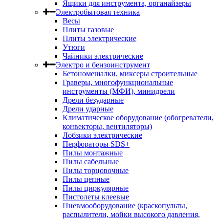
Ящики для инструмента, органайзеры
Электробытовая техника
Весы
Плиты газовые
Плиты электрические
Утюги
Чайники электрические
Электро и бензоинструмент
Бетономешалки, миксеры строительные
Граверы, многофункциональные
инструменты (МФИ), минидрели
Дрели безударные
Дрели ударные
Климатическое оборудование (обогреватели,
конвекторы, вентиляторы)
Лобзики электрические
Перфораторы SDS+
Пилы монтажные
Пилы сабельные
Пилы торцовочные
Пилы цепные
Пилы циркулярные
Пистолеты клеевые
Пневмооборудование (краскопульты,
распылители, мойки высокого давления,