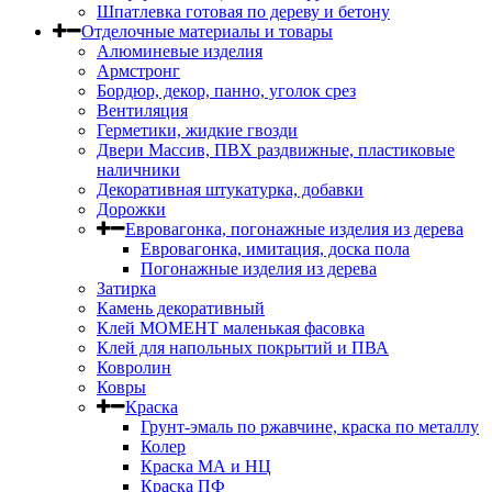
Шпатлевка готовая по дереву и бетону
Отделочные материалы и товары
Алюминевые изделия
Армстронг
Бордюр, декор, панно, уголок срез
Вентиляция
Герметики, жидкие гвозди
Двери Массив, ПВХ раздвижные, пластиковые
наличники
Декоративная штукатурка, добавки
Дорожки
Евровагонка, погонажные изделия из дерева
Евровагонка, имитация, доска пола
Погонажные изделия из дерева
Затирка
Камень декоративный
Клей МОМЕНТ маленькая фасовка
Клей для напольных покрытий и ПВА
Ковролин
Ковры
Краска
Грунт-эмаль по ржавчине, краска по металлу
Колер
Краска МА и НЦ
Краска ПФ