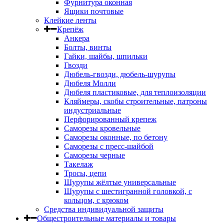
Фурнитура оконная
Ящики почтовые
Клейкие ленты
Крепёж
Анкера
Болты, винты
Гайки, шайбы, шпильки
Гвозди
Дюбель-гвозди, дюбель-шурупы
Дюбеля Молли
Дюбеля пластиковые, для теплоизоляции
Кляймеры, скобы строительные, патроны
индустриальные
Перфорированный крепеж
Саморезы кровельные
Саморезы оконные, по бетону
Саморезы с пресс-шайбой
Саморезы черные
Такелаж
Тросы, цепи
Шурупы жёлтые универсальные
Шурупы с шестигранной головкой, с
кольцом, с крюком
Средства индивидуальной защиты
Общестроительные материалы и товары