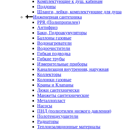
Комплектующие к душ. кабинам
Поддоны
Шланги, лейки, комплектующие для душа
Инженерная сантехника
PPR (Полипропилен)
Антифриз
Баки, Гидроакумуляторы
Баллоны газовые
Водонагреватели
Водоочистители
Гибкая подводка
Гибкие трубы
Измерительные приборы
Канализация внутренняя, наружная
Коллекторы
Колонки газовые
Краны и Клапаны
Люки сантехнически
Манжеты сантехнические
Металлопласт
Насосы
ПНД (полиэтилен низкого давления)
Полотенцесушители
Радиаторы
Теплоизаляционные материалы