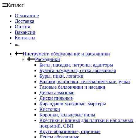
Каталог
О магазине
Доставка
Оплата
Вакансии
Контакты
...
Инструмент, оборудование и расходники
Расходники
Биты, насадки, патроны, адапторы
Бумага наждачная, сетка абразивная
Буры, пики, лопатки
Валики, ванночки, телескопические ручки
Газовые баллончики и насадки
Диски алмазные
Диски пильные
Карандаши малярные, маркеры
Кисточки
Коронки, кольцевые пилы
Крестики и клинья для плитки и напольных
покрытий, СВП
Круги абразивные, отрезные
Ленты абразивные