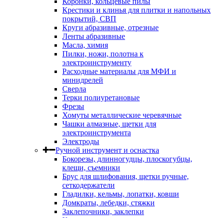
Коронки, кольцевые пилы
Крестики и клинья для плитки и напольных
покрытий, СВП
Круги абразивные, отрезные
Ленты абразивные
Масла, химия
Пилки, ножи, полотна к
электроинструменту
Расходные материалы для МФИ и
минидрелей
Сверла
Терки полиуретановые
Фрезы
Хомуты металлические черевячные
Чашки алмазные, щетки для
электроинструмента
Электроды
Ручной инструмент и оснастка
Бокорезы, длинногудцы, плоскогубцы,
клещи, съемники
Брус для шлифования, щетки ручные,
сеткодержатели
Гладилки, кельмы, лопатки, ковши
Домкраты, лебедки, стяжки
Заклепочники, заклепки