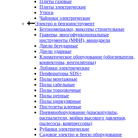
Плиты газовые
Плиты электрические
Утюги
Чайники электрические
Электро и бензоинструмент
Бетономешалки, миксеры строительные
Граверы, многофункциональные
инструменты (МФИ), минидрели
Дрели безударные
Дрели ударные
Климатическое оборудование (обогреватели,
конвекторы, вентиляторы)
Лобзики электрические
Перфораторы SDS+
Пилы монтажные
Пилы сабельные
Пилы торцовочные
Пилы цепные
Пилы циркулярные
Пистолеты клеевые
Пневмооборудование (краскопульты,
распылители, мойки высокого давления,
пылесосы, компрессоры)
Рубанки электрические
Садовое электро и бензо оборудование