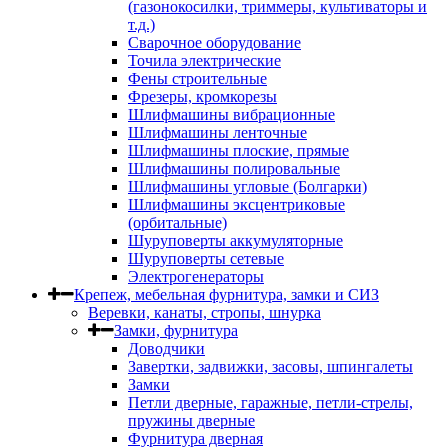
(газонокосилки, триммеры, культиваторы и
т.д.)
Сварочное оборудование
Точила электрические
Фены строительные
Фрезеры, кромкорезы
Шлифмашины вибрационные
Шлифмашины ленточные
Шлифмашины плоские, прямые
Шлифмашины полировальные
Шлифмашины угловые (Болгарки)
Шлифмашины эксцентриковые
(орбитальные)
Шуруповерты аккумуляторные
Шуруповерты сетевые
Электрогенераторы
Крепеж, мебельная фурнитура, замки и СИЗ
Веревки, канаты, стропы, шнурка
Замки, фурнитура
Доводчики
Завертки, задвижки, засовы, шпингалеты
Замки
Петли дверные, гаражные, петли-стрелы,
пружины дверные
Фурнитура дверная