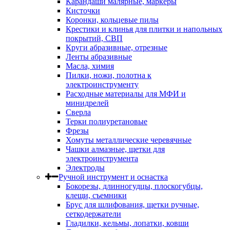
Карандаши малярные, маркеры
Кисточки
Коронки, кольцевые пилы
Крестики и клинья для плитки и напольных
покрытий, СВП
Круги абразивные, отрезные
Ленты абразивные
Масла, химия
Пилки, ножи, полотна к
электроинструменту
Расходные материалы для МФИ и
минидрелей
Сверла
Терки полиуретановые
Фрезы
Хомуты металлические черевячные
Чашки алмазные, щетки для
электроинструмента
Электроды
Ручной инструмент и оснастка
Бокорезы, длинногудцы, плоскогубцы,
клещи, съемники
Брус для шлифования, щетки ручные,
сеткодержатели
Гладилки, кельмы, лопатки, ковши