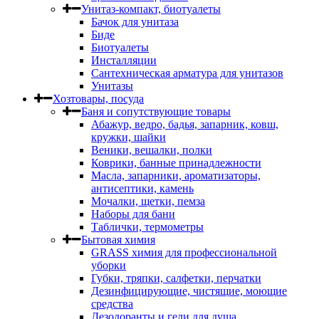
Унитаз-компакт, биотуалеты
Бачок для унитаза
Биде
Биотуалеты
Инсталляции
Сантехническая арматура для унитазов
Унитазы
Хозтовары, посуда
Баня и сопутствующие товары
Абажур, ведро, бадья, запарник, ковш,
кружки, шайки
Веники, вешалки, полки
Коврики, банные принадлежности
Масла, запарники, ароматизаторы,
антисептики, камень
Мочалки, щетки, пемза
Наборы для бани
Таблички, термометры
Бытовая химия
GRASS химия для профессиональной
уборки
Губки, тряпки, салфетки, перчатки
Дезинфицирующие, чистящие, моющие
средства
Дезодоранты и гели для душа