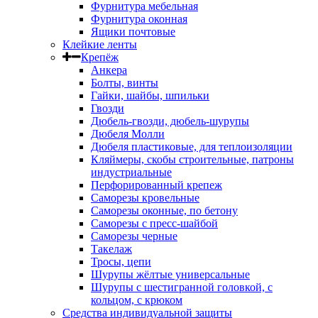
Фурнитура мебельная
Фурнитура оконная
Ящики почтовые
Клейкие ленты
Крепёж
Анкера
Болты, винты
Гайки, шайбы, шпильки
Гвозди
Дюбель-гвозди, дюбель-шурупы
Дюбеля Молли
Дюбеля пластиковые, для теплоизоляции
Кляймеры, скобы строительные, патроны
индустриальные
Перфорированный крепеж
Саморезы кровельные
Саморезы оконные, по бетону
Саморезы с пресс-шайбой
Саморезы черные
Такелаж
Тросы, цепи
Шурупы жёлтые универсальные
Шурупы с шестигранной головкой, с
кольцом, с крюком
Средства индивидуальной защиты