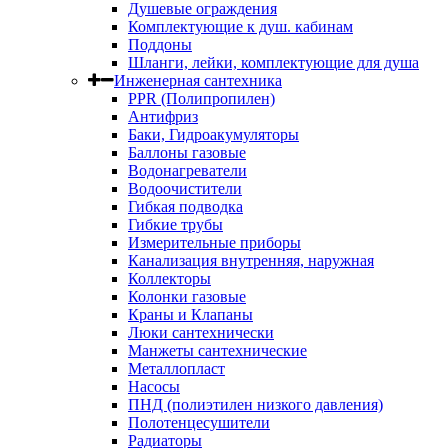
Душевые ограждения
Комплектующие к душ. кабинам
Поддоны
Шланги, лейки, комплектующие для душа
Инженерная сантехника
PPR (Полипропилен)
Антифриз
Баки, Гидроакумуляторы
Баллоны газовые
Водонагреватели
Водоочистители
Гибкая подводка
Гибкие трубы
Измерительные приборы
Канализация внутренняя, наружная
Коллекторы
Колонки газовые
Краны и Клапаны
Люки сантехнически
Манжеты сантехнические
Металлопласт
Насосы
ПНД (полиэтилен низкого давления)
Полотенцесушители
Радиаторы