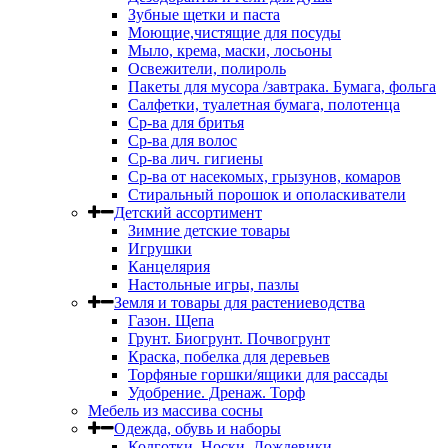
Зубные щетки и паста
Моющие,чистящие для посуды
Мыло, крема, маски, лосьоны
Освежители, полироль
Пакеты для мусора /завтрака. Бумага, фольга
Салфетки, туалетная бумага, полотенца
Ср-ва для бритья
Ср-ва для волос
Ср-ва лич. гигиены
Ср-ва от насекомых, грызунов, комаров
Стиральный порошок и ополаскиватели
Детский ассортимент
Зимние детские товары
Игрушки
Канцелярия
Настольные игры, пазлы
Земля и товары для растениеводства
Газон. Щепа
Грунт. Биогрунт. Почвогрунт
Краска, побелка для деревьев
Торфяные горшки/ящики для рассады
Удобрение. Дренаж. Торф
Мебель из массива сосны
Одежда, обувь и наборы
Колготки. Носки. Дождевики