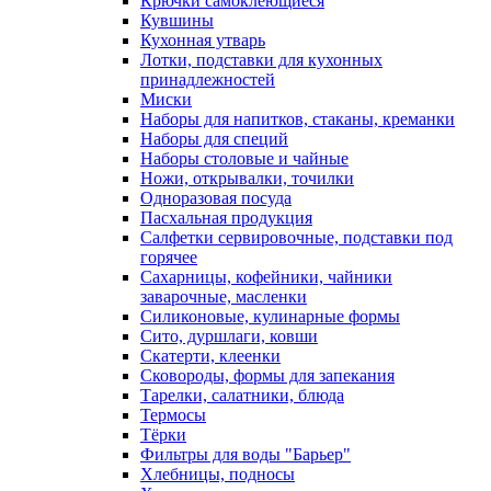
Крючки самоклеющиеся
Кувшины
Кухонная утварь
Лотки, подставки для кухонных
принадлежностей
Миски
Наборы для напитков, стаканы, креманки
Наборы для специй
Наборы столовые и чайные
Ножи, открывалки, точилки
Одноразовая посуда
Пасхальная продукция
Салфетки сервировочные, подставки под
горячее
Сахарницы, кофейники, чайники
заварочные, масленки
Силиконовые, кулинарные формы
Сито, дуршлаги, ковши
Скатерти, клеенки
Сковороды, формы для запекания
Тарелки, салатники, блюда
Термосы
Тёрки
Фильтры для воды "Барьер"
Хлебницы, подносы