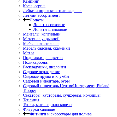
Кемпинг
Косы, серпы
Лейки и опрыскиватели садовые
Летний ассортимент
Лопаты
Лопаты совковые
Лопаты штыковые
Мангалы, коптильни
Материал укрывной
Мебель пластиковая
Мебель садовая, скамейки
Метла
Подставки для цветов
Поликарбонат
Раскладушки, шезлонги
Садовое ограждение
Садовые пруды и клумбы
Садовый инвентарь, буры
Садовый инвентарь ЦентроИнструмент, Finland,
Trooper
Секаторы, кусторезы, сучкорезы, ножницы
Теплицы
Тяпки, мотыги, плоскорезы
Фигурки садовые
Фитинги и аксессуары для полива