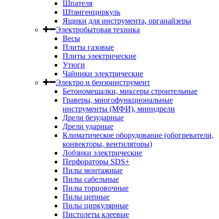
Шпателя
Штангенциркуль
Ящики для инструмента, органайзеры
Электробытовая техника
Весы
Плиты газовые
Плиты электрические
Утюги
Чайники электрические
Электро и бензоинструмент
Бетономешалки, миксеры строительные
Граверы, многофункциональные
инструменты (МФИ), минидрели
Дрели безударные
Дрели ударные
Климатическое оборудование (обогреватели,
конвекторы, вентиляторы)
Лобзики электрические
Перфораторы SDS+
Пилы монтажные
Пилы сабельные
Пилы торцовочные
Пилы цепные
Пилы циркулярные
Пистолеты клеевые