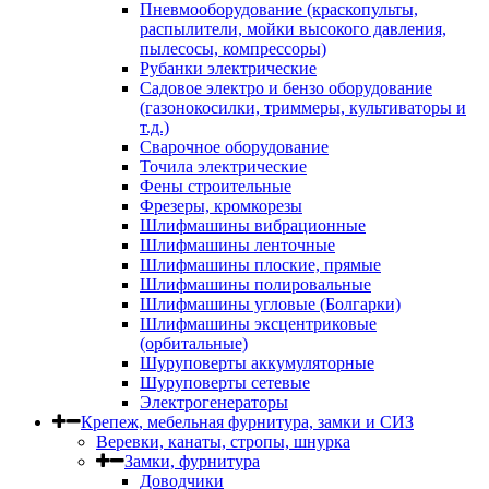
Пневмооборудование (краскопульты,
распылители, мойки высокого давления,
пылесосы, компрессоры)
Рубанки электрические
Садовое электро и бензо оборудование
(газонокосилки, триммеры, культиваторы и
т.д.)
Сварочное оборудование
Точила электрические
Фены строительные
Фрезеры, кромкорезы
Шлифмашины вибрационные
Шлифмашины ленточные
Шлифмашины плоские, прямые
Шлифмашины полировальные
Шлифмашины угловые (Болгарки)
Шлифмашины эксцентриковые
(орбитальные)
Шуруповерты аккумуляторные
Шуруповерты сетевые
Электрогенераторы
Крепеж, мебельная фурнитура, замки и СИЗ
Веревки, канаты, стропы, шнурка
Замки, фурнитура
Доводчики