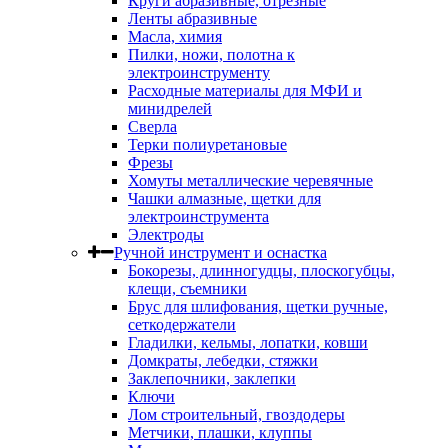
Круги абразивные, отрезные
Ленты абразивные
Масла, химия
Пилки, ножи, полотна к
электроинструменту
Расходные материалы для МФИ и
минидрелей
Сверла
Терки полиуретановые
Фрезы
Хомуты металлические черевячные
Чашки алмазные, щетки для
электроинструмента
Электроды
Ручной инструмент и оснастка
Бокорезы, длинногудцы, плоскогубцы,
клещи, съемники
Брус для шлифования, щетки ручные,
сеткодержатели
Гладилки, кельмы, лопатки, ковши
Домкраты, лебедки, стяжки
Заклепочники, заклепки
Ключи
Лом строительный, гвоздодеры
Метчики, плашки, клуппы