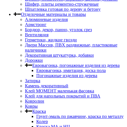
Шифер, плиты цементно-стружечные
Шпатлевка готовая по дереву и бетону
Отделочные материалы и товары
Алюминевые изделия
Армстронг
Бордюр, декор, панно, уголок срез
Вентиляция
Герметики, жидкие гвозди
Двери Массив, ПВХ раздвижные, пластиковые
наличники
Декоративная штукатурка, добавки
Дорожки
Евровагонка, погонажные изделия из дерева
Евровагонка, имитация, доска пола
Погонажные изделия из дерева
Затирка
Камень декоративный
Клей МОМЕНТ маленькая фасовка
Клей для напольных покрытий и ПВА
Ковролин
Ковры
Краска
Грунт-эмаль по ржавчине, краска по металлу
Колер
Краска МА и НЦ