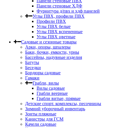
Панели стеновые ПВХ
Панели стеновые ХДФ
Фурнитура д/пвх и хдф панелей
Углы ПВХ, профили ПВХ
Профили ПВХ
Углы ПВХ белые
Углы ПВХ вспененные
Углы ПВХ цветные
Садовые и сезонные товары
Арки, опоры, шпалеры
Баки, бочки, емкости, урны
Бассейны, надувные изделия
Батуты
Беседки
Бордюры садовые
Гамаки
Грабли, вилы
Вилы садовые
Грабли веерные
Грабли витые, прямые
Детские спорт. комплексы, песочницы
Зимний уборочный инвентарь
Зонты пляжные
Канистры для ГСМ
Качели садовые