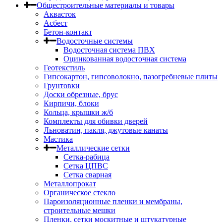
Общестроительные материалы и товары
Аквасток
Асбест
Бетон-контакт
Водосточные системы
Водосточная система ПВХ
Оцинкованная водосточная система
Геотекстиль
Гипсокартон, гипсоволокно, пазогребневые плиты
Грунтовки
Доски обрезные, брус
Кирпичи, блоки
Кольца, крышки ж/б
Комплекты для обивки дверей
Льноватин, пакля, джутовые канаты
Мастика
Металлические сетки
Сетка-рабица
Сетка ЦПВС
Сетка сварная
Металлопрокат
Органическое стекло
Пароизоляционные пленки и мембраны,
строительные мешки
Пленки, сетки москитные и штукатурные