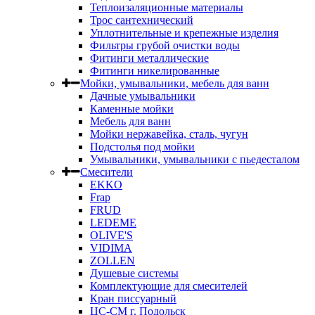
Теплоизаляционные материалы
Трос сантехнический
Уплотнительные и крепежные изделия
Фильтры грубой очистки воды
Фитинги металлические
Фитинги никелированные
Мойки, умывальники, мебель для ванн
Дачные умывальники
Каменные мойки
Мебель для ванн
Мойки нержавейка, сталь, чугун
Подстолья под мойки
Умывальники, умывальники с пьедесталом
Смесители
EKKO
Frap
FRUD
LEDEME
OLIVE'S
VIDIMA
ZOLLEN
Душевые системы
Комплектующие для смесителей
Кран писсуарный
ЦС-СМ г. Подольск