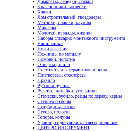
Домкраты, лебедки, стяжки
Заклепочники, заклепки
Ключи
Лом строительный, гвоздодеры
Метчики, плашки, клуппы
Миксеры
Молотки, кувалды, киянки
Наборы слесарно-монтажного инструмента
Напильники
Ножи и лезвия
Ножницы по металлу
Ножовки, полотна
Отвертки, шило
Пистолеты для герметиков и пены
Плиткорезы, стеклорезы
Правило
Рубанки ручные
Рулетки, линейки, угольники
Стамески, зубило, резцы по дереву, керны
Степлер и скобы
Струбцины, тиски
Стусло, полотна
Топоры, колуны
Уровни, гидроуровни, отвесы, порошок
ЦЕНТРО ИНСТРУМЕНТ