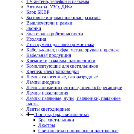
TV aнтена, телефон и разъемы
Автоматы, УЗО, ДИФ
Блок БКВР
Бытовые и промышленные разъемы
Выключатели и рамки
Звонки
Знаки электробезопасности
Изоляция
Инструмент для электромонтажа
Кабель-канал, гофра, металлорукав и крепеж
Кабельная продукция
Клемники, зажимы, наконечники
Комплектующие для светильников
Крепеж электропроводки
Лампы галогенные, газоразрядные
Лампы диодные
Лампы люминисцентные, энергосберегающие
Лампы накаливания
Лампы паяльные, лупы, паяльники, паяльные
пасты
Ленты светодиодные
Люстры, бра, светильники
Бра, светильники
Люстры
Светильники напольные и настольные