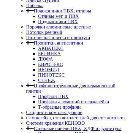
Плитка ступени
Побелка
Подоконники ПВХ, отливы
Отливы мет. и ПВХ
Подоконники ПВХ
Порожки алюминевые цветные
Потолок реечный
Потолочная плитка и плинтуса
Пропитки, антисептики
АКВАТЕКС
БЕЛИНКА
ДЮФА
ЕВРОТЕКС
НЕОМИД
ПИНОТЕКС
СЕНЕЖ
Профили отделочные для керамической
плитки
Профили ПВХ
Профили алюминий и нержавейка
Т-образные профили
Сайдинг и комплектующие
Самоклейка, стеклохолст, клей для стеклохолста
Система хранения КЕНОВО
Стеновые панели ПВХ, ХДФ и фурнитура