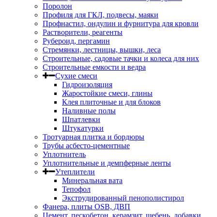
Поролон
Профиля для ГКЛ, подвесы, маяки
Профнастил, ондулин и фурнитура для кровли
Растворители, реагенты
Рубероид, пергамин
Стремянки, лестницы, вышки, леса
Строительные, садовые тачки и колеса для них
Строительные емкости и ведра
Сухие смеси
Гидроизоляция
Жаростойкие смеси, глины
Клея плиточные и для блоков
Наливные полы
Шпатлевки
Штукатурки
Тротуарная плитка и бордюры
Трубы асбесто-цементные
Уплотнитель
Уплотнительные и демпферные ленты
Утеплители
Минеральная вата
Тепофол
Экструдированный пенополистирол
Фанера, плиты OSB, ДВП
Цемент, пескобетон, керамзит, щебень, добавки