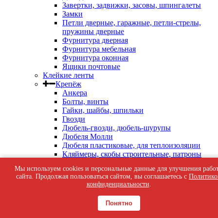
Завертки, задвижки, засовы, шпингалеты
Замки
Петли дверные, гаражные, петли-стрелы,
пружины дверные
Фурнитура дверная
Фурнитура мебельная
Фурнитура оконная
Ящики почтовые
Клейкие ленты
Крепёж
Анкера
Болты, винты
Гайки, шайбы, шпильки
Гвозди
Дюбель-гвозди, дюбель-шурупы
Дюбеля Молли
Дюбеля пластиковые, для теплоизоляции
Кляймеры, скобы строительные, патроны
индустриальные
Мы используем cookies и персональные данные для улучшения рабо
Перфорированный крепеж
сайта. Продолжая пользоваться сайтом, вы соглашаетесь с
Политико
Саморезы кровельные
конфиденциальности
.
Саморезы оконные, по бетону
Саморезы с пресс-шайбой
Понятно
Саморезы черные
Такелаж