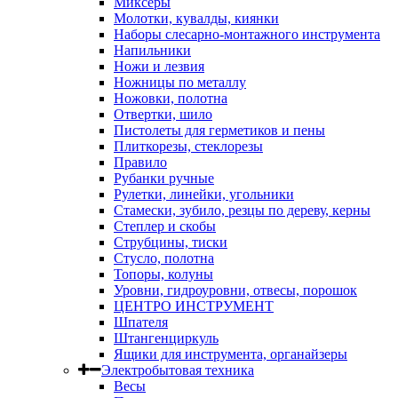
Миксеры
Молотки, кувалды, киянки
Наборы слесарно-монтажного инструмента
Напильники
Ножи и лезвия
Ножницы по металлу
Ножовки, полотна
Отвертки, шило
Пистолеты для герметиков и пены
Плиткорезы, стеклорезы
Правило
Рубанки ручные
Рулетки, линейки, угольники
Стамески, зубило, резцы по дереву, керны
Степлер и скобы
Струбцины, тиски
Стусло, полотна
Топоры, колуны
Уровни, гидроуровни, отвесы, порошок
ЦЕНТРО ИНСТРУМЕНТ
Шпателя
Штангенциркуль
Ящики для инструмента, органайзеры
Электробытовая техника
Весы