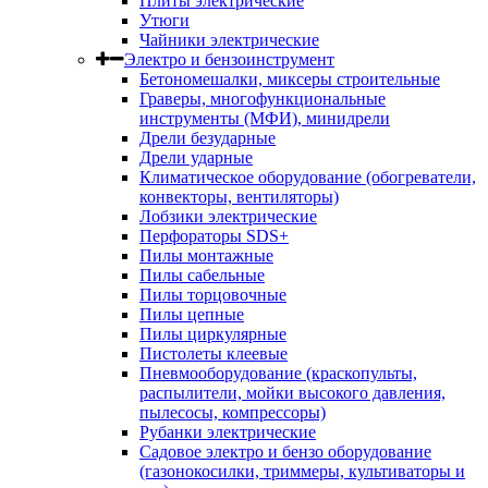
Плиты электрические
Утюги
Чайники электрические
Электро и бензоинструмент
Бетономешалки, миксеры строительные
Граверы, многофункциональные
инструменты (МФИ), минидрели
Дрели безударные
Дрели ударные
Климатическое оборудование (обогреватели,
конвекторы, вентиляторы)
Лобзики электрические
Перфораторы SDS+
Пилы монтажные
Пилы сабельные
Пилы торцовочные
Пилы цепные
Пилы циркулярные
Пистолеты клеевые
Пневмооборудование (краскопульты,
распылители, мойки высокого давления,
пылесосы, компрессоры)
Рубанки электрические
Садовое электро и бензо оборудование
(газонокосилки, триммеры, культиваторы и