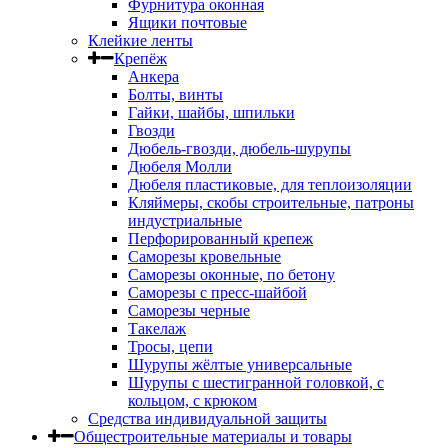
Фурнитура оконная
Ящики почтовые
Клейкие ленты
Крепёж
Анкера
Болты, винты
Гайки, шайбы, шпильки
Гвозди
Дюбель-гвозди, дюбель-шурупы
Дюбеля Молли
Дюбеля пластиковые, для теплоизоляции
Кляймеры, скобы строительные, патроны
индустриальные
Перфорированный крепеж
Саморезы кровельные
Саморезы оконные, по бетону
Саморезы с пресс-шайбой
Саморезы черные
Такелаж
Тросы, цепи
Шурупы жёлтые универсальные
Шурупы с шестигранной головкой, с
кольцом, с крюком
Средства индивидуальной защиты
Общестроительные материалы и товары