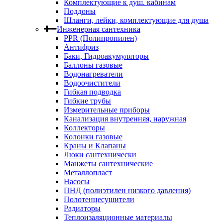
Комплектующие к душ. кабинам
Поддоны
Шланги, лейки, комплектующие для душа
Инженерная сантехника
PPR (Полипропилен)
Антифриз
Баки, Гидроакумуляторы
Баллоны газовые
Водонагреватели
Водоочистители
Гибкая подводка
Гибкие трубы
Измерительные приборы
Канализация внутренняя, наружная
Коллекторы
Колонки газовые
Краны и Клапаны
Люки сантехнически
Манжеты сантехнические
Металлопласт
Насосы
ПНД (полиэтилен низкого давления)
Полотенцесушители
Радиаторы
Теплоизаляционные материалы