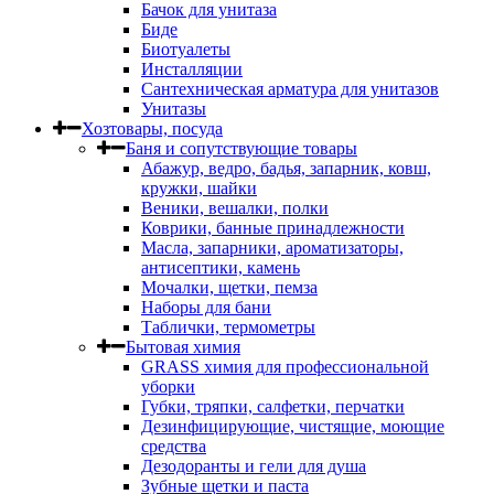
Бачок для унитаза
Биде
Биотуалеты
Инсталляции
Сантехническая арматура для унитазов
Унитазы
Хозтовары, посуда
Баня и сопутствующие товары
Абажур, ведро, бадья, запарник, ковш,
кружки, шайки
Веники, вешалки, полки
Коврики, банные принадлежности
Масла, запарники, ароматизаторы,
антисептики, камень
Мочалки, щетки, пемза
Наборы для бани
Таблички, термометры
Бытовая химия
GRASS химия для профессиональной
уборки
Губки, тряпки, салфетки, перчатки
Дезинфицирующие, чистящие, моющие
средства
Дезодоранты и гели для душа
Зубные щетки и паста