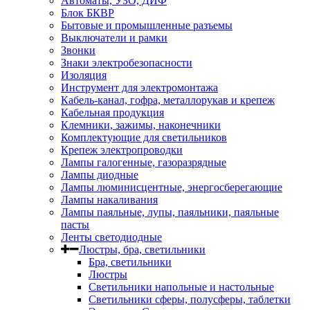
Автоматы, УЗО, ДИФ
Блок БКВР
Бытовые и промышленные разъемы
Выключатели и рамки
Звонки
Знаки электробезопасности
Изоляция
Инструмент для электромонтажа
Кабель-канал, гофра, металлорукав и крепеж
Кабельная продукция
Клемники, зажимы, наконечники
Комплектующие для светильников
Крепеж электропроводки
Лампы галогенные, газоразрядные
Лампы диодные
Лампы люминисцентные, энергосберегающие
Лампы накаливания
Лампы паяльные, лупы, паяльники, паяльные
пасты
Ленты светодиодные
Люстры, бра, светильники
Бра, светильники
Люстры
Светильники напольные и настольные
Светильники сферы, полусферы, таблетки