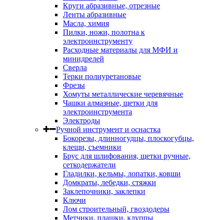
Круги абразивные, отрезные
Ленты абразивные
Масла, химия
Пилки, ножи, полотна к
электроинструменту
Расходные материалы для МФИ и
минидрелей
Сверла
Терки полиуретановые
Фрезы
Хомуты металлические черевячные
Чашки алмазные, щетки для
электроинструмента
Электроды
Ручной инструмент и оснастка
Бокорезы, длинногудцы, плоскогубцы,
клещи, съемники
Брус для шлифования, щетки ручные,
сеткодержатели
Гладилки, кельмы, лопатки, ковши
Домкраты, лебедки, стяжки
Заклепочники, заклепки
Ключи
Лом строительный, гвоздодеры
Метчики, плашки, клуппы