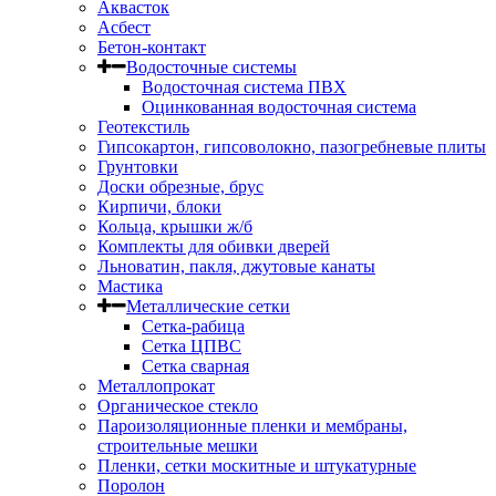
Аквасток
Асбест
Бетон-контакт
Водосточные системы
Водосточная система ПВХ
Оцинкованная водосточная система
Геотекстиль
Гипсокартон, гипсоволокно, пазогребневые плиты
Грунтовки
Доски обрезные, брус
Кирпичи, блоки
Кольца, крышки ж/б
Комплекты для обивки дверей
Льноватин, пакля, джутовые канаты
Мастика
Металлические сетки
Сетка-рабица
Сетка ЦПВС
Сетка сварная
Металлопрокат
Органическое стекло
Пароизоляционные пленки и мембраны,
строительные мешки
Пленки, сетки москитные и штукатурные
Поролон