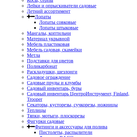
Косы, серпы
Лейки и опрыскиватели садовые
Летний ассортимент
Лопаты
Лопаты совковые
Лопаты штыковые
Мангалы, коптильни
Материал укрывной
Мебель пластиковая
Мебель садовая, скамейки
Метла
Подставки для цветов
Поликарбонат
Раскладушки, шезлонги
Садовое ограждение
Садовые пруды и клумбы
Садовый инвентарь, буры
Садовый инвентарь ЦентроИнструмент, Finland,
Trooper
Секаторы, кусторезы, сучкорезы, ножницы
Теплицы
Тяпки, мотыги, плоскорезы
Фигурки садовые
Фитинги и аксессуары для полива
Пистолеты, распылители