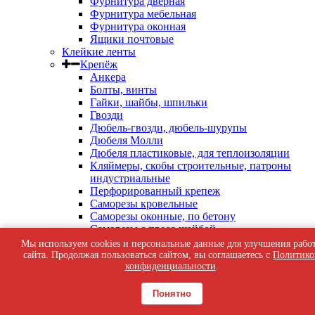
Фурнитура дверная
Фурнитура мебельная
Фурнитура оконная
Ящики почтовые
Клейкие ленты
Крепёж
Анкера
Болты, винты
Гайки, шайбы, шпильки
Гвозди
Дюбель-гвозди, дюбель-шурупы
Дюбеля Молли
Дюбеля пластиковые, для теплоизоляции
Кляймеры, скобы строительные, патроны
индустриальные
Перфорированный крепеж
Саморезы кровельные
Саморезы оконные, по бетону
Саморезы с пресс-шайбой
Саморезы черные
Мы используем cookies и персональные данные для улучшения рабо
Такелаж
сайта. Продолжая пользоваться сайтом, вы соглашаетесь с
Политико
Тросы, цепи
конфиденциальности
.
Шурупы жёлтые универсальные
Шурупы с шестигранной головкой, с
Понятно
кольцом, с крюком