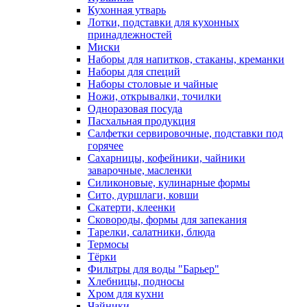
Кухонная утварь
Лотки, подставки для кухонных
принадлежностей
Миски
Наборы для напитков, стаканы, креманки
Наборы для специй
Наборы столовые и чайные
Ножи, открывалки, точилки
Одноразовая посуда
Пасхальная продукция
Салфетки сервировочные, подставки под
горячее
Сахарницы, кофейники, чайники
заварочные, масленки
Силиконовые, кулинарные формы
Сито, дуршлаги, ковши
Скатерти, клеенки
Сковороды, формы для запекания
Тарелки, салатники, блюда
Термосы
Тёрки
Фильтры для воды "Барьер"
Хлебницы, подносы
Хром для кухни
Чайники