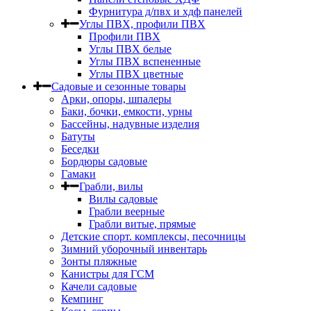
Фурнитура д/пвх и хдф панелей
Углы ПВХ, профили ПВХ
Профили ПВХ
Углы ПВХ белые
Углы ПВХ вспененные
Углы ПВХ цветные
Садовые и сезонные товары
Арки, опоры, шпалеры
Баки, бочки, емкости, урны
Бассейны, надувные изделия
Батуты
Беседки
Бордюры садовые
Гамаки
Грабли, вилы
Вилы садовые
Грабли веерные
Грабли витые, прямые
Детские спорт. комплексы, песочницы
Зимний уборочный инвентарь
Зонты пляжные
Канистры для ГСМ
Качели садовые
Кемпинг