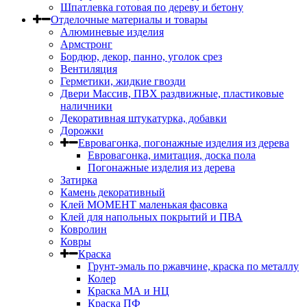
Шпатлевка готовая по дереву и бетону
Отделочные материалы и товары
Алюминевые изделия
Армстронг
Бордюр, декор, панно, уголок срез
Вентиляция
Герметики, жидкие гвозди
Двери Массив, ПВХ раздвижные, пластиковые
наличники
Декоративная штукатурка, добавки
Дорожки
Евровагонка, погонажные изделия из дерева
Евровагонка, имитация, доска пола
Погонажные изделия из дерева
Затирка
Камень декоративный
Клей МОМЕНТ маленькая фасовка
Клей для напольных покрытий и ПВА
Ковролин
Ковры
Краска
Грунт-эмаль по ржавчине, краска по металлу
Колер
Краска МА и НЦ
Краска ПФ