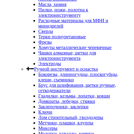
Масла, химия
Пилки, ножи, полотна к
электроинструменту
Расходные материалы для МФИ и
минидрелей
Сверла
Терки полиуретановые
Фрезы
Хомуты металлические черевячные
Чашки алмазные, щетки для
электроинструмента
Электроды
Ручной инструмент и оснастка
Бокорезы, длинногудцы, плоскогубцы,
клещи, съемники
Брус для шлифования, щетки ручные,
сеткодержатели
Гладилки, кельмы, лопатки, ковши
Домкраты, лебедки, стяжки
Заклепочники, заклепки
Ключи
Лом строительный, гвоздодеры
Метчики, плашки, клуппы
Миксеры
Молотки, кувалды, киянки