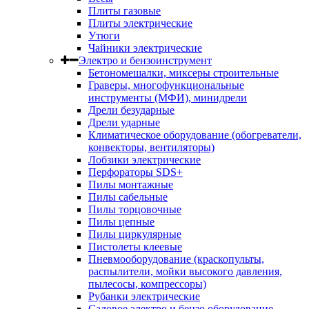
Плиты газовые
Плиты электрические
Утюги
Чайники электрические
Электро и бензоинструмент
Бетономешалки, миксеры строительные
Граверы, многофункциональные
инструменты (МФИ), минидрели
Дрели безударные
Дрели ударные
Климатическое оборудование (обогреватели,
конвекторы, вентиляторы)
Лобзики электрические
Перфораторы SDS+
Пилы монтажные
Пилы сабельные
Пилы торцовочные
Пилы цепные
Пилы циркулярные
Пистолеты клеевые
Пневмооборудование (краскопульты,
распылители, мойки высокого давления,
пылесосы, компрессоры)
Рубанки электрические
Садовое электро и бензо оборудование