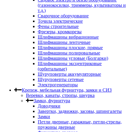
(газонокосилки, триммеры, культиваторы и
т.д.)
Сварочное оборудование
Точила электрические
Фены строительные
Фрезеры, кромкорезы
Шлифмашины вибрационные
Шлифмашины ленточные
Шлифмашины плоские, прямые
Шлифмашины полировальные
Шлифмашины угловые (Болгарки)
Шлифмашины эксцентриковые
(орбитальные)
Шуруповерты аккумуляторные
Шуруповерты сетевые
Электрогенераторы
Крепеж, мебельная фурнитура, замки и СИЗ
Веревки, канаты, стропы, шнурка
Замки, фурнитура
Доводчики
Завертки, задвижки, засовы, шпингалеты
Замки
Петли дверные, гаражные, петли-стрелы,
пружины дверные