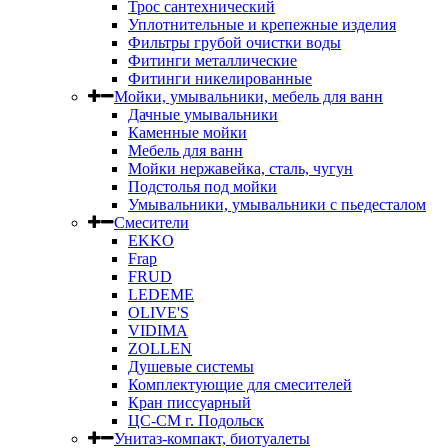
Трос сантехнический
Уплотнительные и крепежные изделия
Фильтры грубой очистки воды
Фитинги металлические
Фитинги никелированные
Мойки, умывальники, мебель для ванн
Дачные умывальники
Каменные мойки
Мебель для ванн
Мойки нержавейка, сталь, чугун
Подстолья под мойки
Умывальники, умывальники с пьедесталом
Смесители
EKKO
Frap
FRUD
LEDEME
OLIVE'S
VIDIMA
ZOLLEN
Душевые системы
Комплектующие для смесителей
Кран писсуарный
ЦС-СМ г. Подольск
Унитаз-компакт, биотуалеты