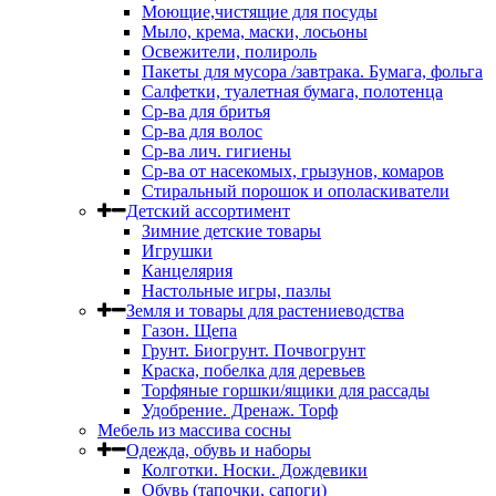
Моющие,чистящие для посуды
Мыло, крема, маски, лосьоны
Освежители, полироль
Пакеты для мусора /завтрака. Бумага, фольга
Салфетки, туалетная бумага, полотенца
Ср-ва для бритья
Ср-ва для волос
Ср-ва лич. гигиены
Ср-ва от насекомых, грызунов, комаров
Стиральный порошок и ополаскиватели
Детский ассортимент
Зимние детские товары
Игрушки
Канцелярия
Настольные игры, пазлы
Земля и товары для растениеводства
Газон. Щепа
Грунт. Биогрунт. Почвогрунт
Краска, побелка для деревьев
Торфяные горшки/ящики для рассады
Удобрение. Дренаж. Торф
Мебель из массива сосны
Одежда, обувь и наборы
Колготки. Носки. Дождевики
Обувь (тапочки, сапоги)