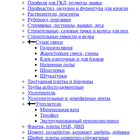
Профиля для ГКЛ, подвесы, маяки
Профнастил, ондулин и фурнитура для кровли
Растворители, реагенты
Рубероид, пергамин
Стремянки, лестницы, вышки, леса
Строительные, садовые тачки и колеса для них
Строительные емкости и ведра
Сухие смеси
Гидроизоляция
Жаростойкие смеси, глины
Клея плиточные и для блоков
Наливные полы
Шпатлевки
Штукатурки
Тротуарная плитка и бордюры
Трубы асбесто-цементные
Уплотнитель
Уплотнительные и демпферные ленты
Утеплители
Минеральная вата
Тепофол
Экструдированный пенополистирол
Фанера, плиты OSB, ДВП
Цемент, пескобетон, керамзит, щебень, добавки
Шифер, плиты цементно-стружечные