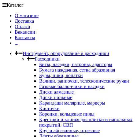
Каталог
О магазине
Доставка
Оплата
Вакансии
Контакты
...
Инструмент, оборудование и расходники
Расходники
Биты, насадки, патроны, адапторы
Бумага наждачная, сетка абразивная
Буры, пики, лопатки
Валики, ванночки, телескопические ручки
Газовые баллончики и насадки
Диски алмазные
Диски пильные
Карандаши малярные, маркеры
Кисточки
Коронки, кольцевые пилы
Крестики и клинья для плитки и напольных
покрытий, СВП
Круги абразивные, отрезные
Ленты абразивные