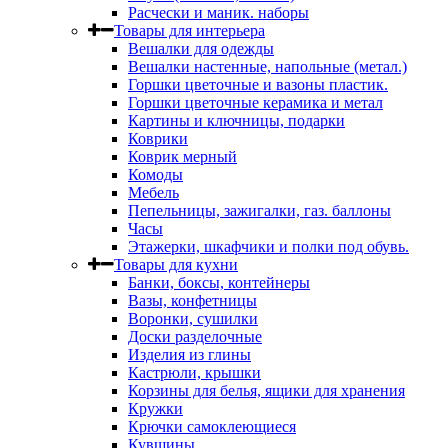
Расчески и маник. наборы
Товары для интерьера
Вешалки для одежды
Вешалки настенные, напольные (метал.)
Горшки цветочные и вазоны пластик.
Горшки цветочные керамика и метал
Картины и ключницы, подарки
Коврики
Коврик мерный
Комоды
Мебель
Пепельницы, зажигалки, газ. баллоны
Часы
Этажерки, шкафчики и полки под обувь.
Товары для кухни
Банки, боксы, контейнеры
Вазы, конфетницы
Воронки, сушилки
Доски разделочные
Изделия из глины
Кастрюли, крышки
Корзины для белья, ящики для хранения
Кружки
Крючки самоклеющиеся
Кувшины