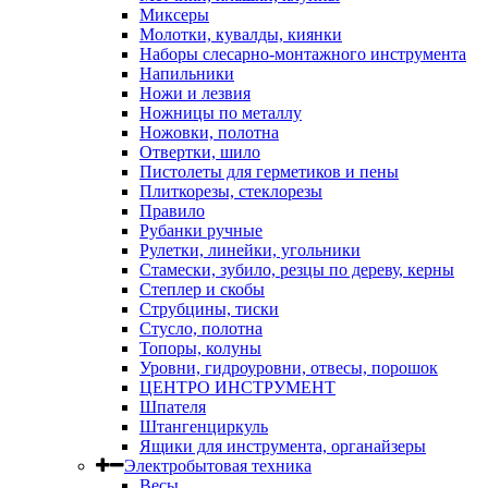
Миксеры
Молотки, кувалды, киянки
Наборы слесарно-монтажного инструмента
Напильники
Ножи и лезвия
Ножницы по металлу
Ножовки, полотна
Отвертки, шило
Пистолеты для герметиков и пены
Плиткорезы, стеклорезы
Правило
Рубанки ручные
Рулетки, линейки, угольники
Стамески, зубило, резцы по дереву, керны
Степлер и скобы
Струбцины, тиски
Стусло, полотна
Топоры, колуны
Уровни, гидроуровни, отвесы, порошок
ЦЕНТРО ИНСТРУМЕНТ
Шпателя
Штангенциркуль
Ящики для инструмента, органайзеры
Электробытовая техника
Весы