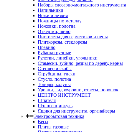
Наборы слесарно-монтажного инструмента
Напильники
Ножи и лезвия
Ножницы по металлу
Ножовки, полотна
Отвертки, шило
Пистолеты для герметиков и пены
Плиткорезы, стеклорезы
Правило
Рубанки ручные
Рулетки, линейки, угольники
Стамески, зубило, резцы по дереву, керны
Степлер и скобы
Струбцины, тиски
Стусло, полотна
Топоры, колуны
Уровни, гидроуровни, отвесы, порошок
ЦЕНТРО ИНСТРУМЕНТ
Шпателя
Штангенциркуль
Ящики для инструмента, органайзеры
Электробытовая техника
Весы
Плиты газовые