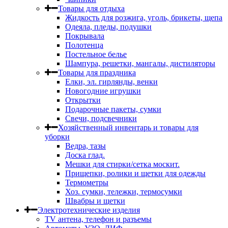
Товары для отдыха
Жидкость для розжига, уголь, брикеты, щепа
Одеяла, пледы, подушки
Покрывала
Полотенца
Постельное белье
Шампура, решетки, мангалы, дистиляторы
Товары для праздника
Елки, эл. гирлянды, венки
Новогодние игрушки
Открытки
Подарочные пакеты, сумки
Свечи, подсвечники
Хозяйственный инвентарь и товары для
уборки
Ведра, тазы
Доска глад.
Мешки для стирки/сетка москит.
Прищепки, ролики и щетки для одежды
Термометры
Хоз. сумки, тележки, термосумки
Швабры и щетки
Электротехнические изделия
TV aнтена, телефон и разъемы