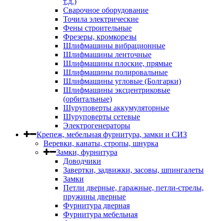
т.д.)
Сварочное оборудование
Точила электрические
Фены строительные
Фрезеры, кромкорезы
Шлифмашины вибрационные
Шлифмашины ленточные
Шлифмашины плоские, прямые
Шлифмашины полировальные
Шлифмашины угловые (Болгарки)
Шлифмашины эксцентриковые
(орбитальные)
Шуруповерты аккумуляторные
Шуруповерты сетевые
Электрогенераторы
Крепеж, мебельная фурнитура, замки и СИЗ
Веревки, канаты, стропы, шнурка
Замки, фурнитура
Доводчики
Завертки, задвижки, засовы, шпингалеты
Замки
Петли дверные, гаражные, петли-стрелы,
пружины дверные
Фурнитура дверная
Фурнитура мебельная