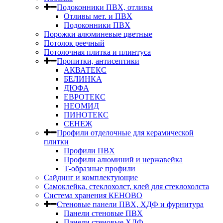
Подоконники ПВХ, отливы
Отливы мет. и ПВХ
Подоконники ПВХ
Порожки алюминевые цветные
Потолок реечный
Потолочная плитка и плинтуса
Пропитки, антисептики
АКВАТЕКС
БЕЛИНКА
ДЮФА
ЕВРОТЕКС
НЕОМИД
ПИНОТЕКС
СЕНЕЖ
Профили отделочные для керамической
плитки
Профили ПВХ
Профили алюминий и нержавейка
Т-образные профили
Сайдинг и комплектующие
Самоклейка, стеклохолст, клей для стеклохолста
Система хранения КЕНОВО
Стеновые панели ПВХ, ХДФ и фурнитура
Панели стеновые ПВХ
Панели стеновые ХДФ