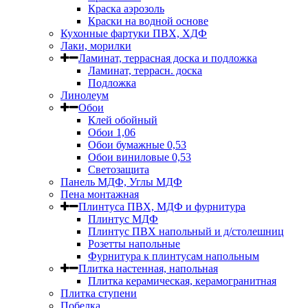
Краска аэрозоль
Краски на водной основе
Кухонные фартуки ПВХ, ХДФ
Лаки, морилки
Ламинат, террасная доска и подложка
Ламинат, террасн. доска
Подложка
Линолеум
Обои
Клей обойный
Обои 1,06
Обои бумажные 0,53
Обои виниловые 0,53
Светозащита
Панель МДФ, Углы МДФ
Пена монтажная
Плинтуса ПВХ, МДФ и фурнитура
Плинтус МДФ
Плинтус ПВХ напольный и д/столешниц
Розетты напольные
Фурнитура к плинтусам напольным
Плитка настенная, напольная
Плитка керамическая, керамогранитная
Плитка ступени
Побелка