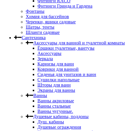
Фитинги RACO
Фитинги Гринда и Гардена
Фонтаны
Химия для бассейнов
Черенки, ящики садовые
Шатры, тенты
Шланги садовые
Сантехника
Аксессуары для ванной и туалетной комнаты
Ёршики туалетные, вантузы
Аксессуары
Зеркала
Карнизы для ванн
Коврики для ванной
Сиденья для унитазов и ванн
Сушилки напольные
Шторы для ванн
Экраны для ванны
Ванны
Ванны акриловые
Ванны стальные
Ванны чугунные.
Душевые кабины, поддоны
Душ. кабины
Душевые ограждения