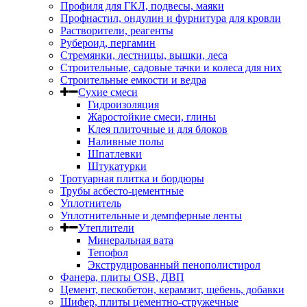
Профиля для ГКЛ, подвесы, маяки
Профнастил, ондулин и фурнитура для кровли
Растворители, реагенты
Рубероид, пергамин
Стремянки, лестницы, вышки, леса
Строительные, садовые тачки и колеса для них
Строительные емкости и ведра
Сухие смеси
Гидроизоляция
Жаростойкие смеси, глины
Клея плиточные и для блоков
Наливные полы
Шпатлевки
Штукатурки
Тротуарная плитка и бордюры
Трубы асбесто-цементные
Уплотнитель
Уплотнительные и демпферные ленты
Утеплители
Минеральная вата
Тепофол
Экструдированный пенополистирол
Фанера, плиты OSB, ДВП
Цемент, пескобетон, керамзит, щебень, добавки
Шифер, плиты цементно-стружечные