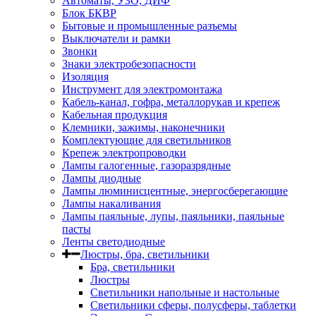
Автоматы, УЗО, ДИФ
Блок БКВР
Бытовые и промышленные разъемы
Выключатели и рамки
Звонки
Знаки электробезопасности
Изоляция
Инструмент для электромонтажа
Кабель-канал, гофра, металлорукав и крепеж
Кабельная продукция
Клемники, зажимы, наконечники
Комплектующие для светильников
Крепеж электропроводки
Лампы галогенные, газоразрядные
Лампы диодные
Лампы люминисцентные, энергосберегающие
Лампы накаливания
Лампы паяльные, лупы, паяльники, паяльные
пасты
Ленты светодиодные
Люстры, бра, светильники
Бра, светильники
Люстры
Светильники напольные и настольные
Светильники сферы, полусферы, таблетки