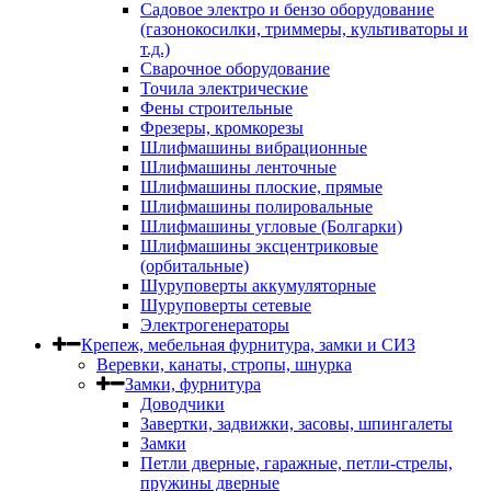
Садовое электро и бензо оборудование
(газонокосилки, триммеры, культиваторы и
т.д.)
Сварочное оборудование
Точила электрические
Фены строительные
Фрезеры, кромкорезы
Шлифмашины вибрационные
Шлифмашины ленточные
Шлифмашины плоские, прямые
Шлифмашины полировальные
Шлифмашины угловые (Болгарки)
Шлифмашины эксцентриковые
(орбитальные)
Шуруповерты аккумуляторные
Шуруповерты сетевые
Электрогенераторы
Крепеж, мебельная фурнитура, замки и СИЗ
Веревки, канаты, стропы, шнурка
Замки, фурнитура
Доводчики
Завертки, задвижки, засовы, шпингалеты
Замки
Петли дверные, гаражные, петли-стрелы,
пружины дверные