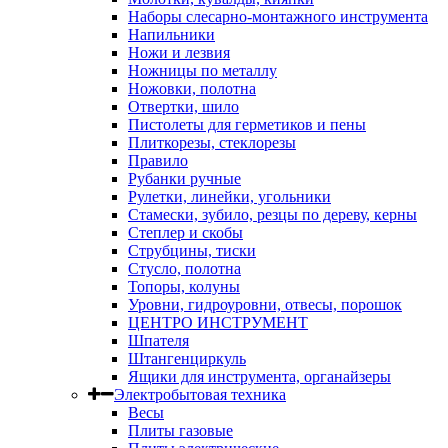
Наборы слесарно-монтажного инструмента
Напильники
Ножи и лезвия
Ножницы по металлу
Ножовки, полотна
Отвертки, шило
Пистолеты для герметиков и пены
Плиткорезы, стеклорезы
Правило
Рубанки ручные
Рулетки, линейки, угольники
Стамески, зубило, резцы по дереву, керны
Степлер и скобы
Струбцины, тиски
Стусло, полотна
Топоры, колуны
Уровни, гидроуровни, отвесы, порошок
ЦЕНТРО ИНСТРУМЕНТ
Шпателя
Штангенциркуль
Ящики для инструмента, органайзеры
Электробытовая техника
Весы
Плиты газовые