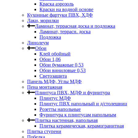
Краска аэрозоль
Краски на водной основе
Кухонные фартуки ПВХ, ХДФ
Лаки, морилки
Ламинат, террасная доска и подложка
Ламинат, террасн. доска
Подложка
Линолеум
Обои
Клей обойный
Обои 1,06
Обои бумажные 0,53
Обои виниловые 0,53
Светозащита
Панель МДФ, Углы МДФ
Пена монтажная
Плинтуса ПВХ, МДФ и фурнитура
Плинтус МДФ
Плинтус ПВХ напольный и д/столешниц
Розетты напольные
Фурнитура к плинтусам напольным
Плитка настенная, напольная
Плитка керамическая, керамогранитная
Плитка ступени
Побелка