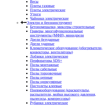
Весы
Плиты газовые
Плиты электрические
Утюги
Чайники электрические
Электро и бензоинструмент
Бетономешалки, миксеры строительные
Граверы, многофункциональные
инструменты (МФИ), минидрели
Дрели безударные
Дрели ударные
Климатическое оборудование (обогреватели,
конвекторы, вентиляторы)
Лобзики электрические
Перфораторы SDS+
Пилы монтажные
Пилы сабельные
Пилы торцовочные
Пилы цепные
Пилы циркулярные
Пистолеты клеевые
Пневмооборудование (краскопульты,
распылители, мойки высокого давления,
пылесосы, компрессоры)
Рубанки электрические