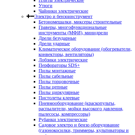
Плиты электрические
Утюги
Чайники электрические
Электро и бензоинструмент
Бетономешалки, миксеры строительные
Граверы, многофункциональные
инструменты (МФИ), минидрели
Дрели безударные
Дрели ударные
Климатическое оборудование (обогреватели,
конвекторы, вентиляторы)
Лобзики электрические
Перфораторы SDS+
Пилы монтажные
Пилы сабельные
Пилы торцовочные
Пилы цепные
Пилы циркулярные
Пистолеты клеевые
Пневмооборудование (краскопульты,
распылители, мойки высокого давления,
пылесосы, компрессоры)
Рубанки электрические
Садовое электро и бензо оборудование
(газонокосилки, триммеры, культиваторы и