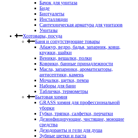
Бачок для унитаза
Биде
Биотуалеты
Инсталляции
Сантехническая арматура для унитазов
Унитазы
Хозтовары, посуда
Баня и сопутствующие товары
Абажур, ведро, бадья, запарник, ковш,
кружки, шайки
Веники, вешалки, полки
Коврики, банные принадлежности
Масла, запарники, ароматизаторы,
антисептики, камень
Мочалки, щетки, пемза
Наборы для бани
Таблички, термометры
Бытовая химия
GRASS химия для профессиональной
уборки
Губки, тряпки, салфетки, перчатки
Дезинфицирующие, чистящие, моющие
средства
Дезодоранты и гели для душа
Зубные щетки и паста