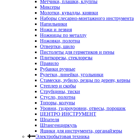
Метчики, плашки, клуппы
Миксеры
Молотки, кувалды, киянки
Наборы слесарно-монтажного инструмента
Напильники
Ножи и лезвия
Ножницы по металлу
Ножовки, полотна
Отвертки, шило
Пистолеты для герметиков и пены
Плиткорезы, стеклорезы
Правило
Рубанки ручные
Рулетки, линейки, угольники
Стамески, зубило, резцы по дереву, керны
Степлер и скобы
Струбцины, тиски
Стусло, полотна
Топоры, колуны
Уровни, гидроуровни, отвесы, порошок
ЦЕНТРО ИНСТРУМЕНТ
Шпателя
Штангенциркуль
Ящики для инструмента, органайзеры
Электробытовая техника