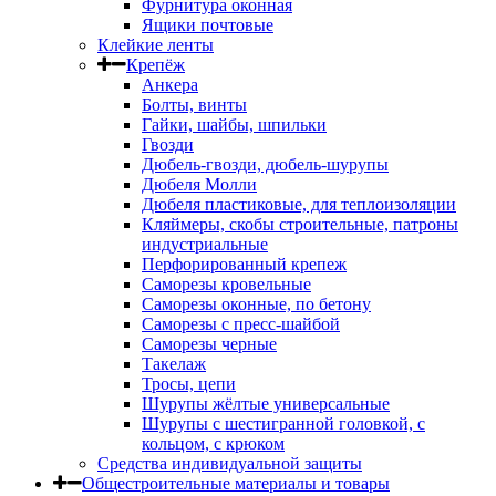
Фурнитура оконная
Ящики почтовые
Клейкие ленты
Крепёж
Анкера
Болты, винты
Гайки, шайбы, шпильки
Гвозди
Дюбель-гвозди, дюбель-шурупы
Дюбеля Молли
Дюбеля пластиковые, для теплоизоляции
Кляймеры, скобы строительные, патроны
индустриальные
Перфорированный крепеж
Саморезы кровельные
Саморезы оконные, по бетону
Саморезы с пресс-шайбой
Саморезы черные
Такелаж
Тросы, цепи
Шурупы жёлтые универсальные
Шурупы с шестигранной головкой, с
кольцом, с крюком
Средства индивидуальной защиты
Общестроительные материалы и товары