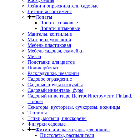
Косы, серпы
Лейки и опрыскиватели садовые
Летний ассортимент
Лопаты
Лопаты совковые
Лопаты штыковые
Мангалы, коптильни
Материал укрывной
Мебель пластиковая
Мебель садовая, скамейки
Метла
Подставки для цветов
Поликарбонат
Раскладушки, шезлонги
Садовое ограждение
Садовые пруды и клумбы
Садовый инвентарь, буры
Садовый инвентарь ЦентроИнструмент, Finland,
Trooper
Секаторы, кусторезы, сучкорезы, ножницы
Теплицы
Тяпки, мотыги, плоскорезы
Фигурки садовые
Фитинги и аксессуары для полива
Пистолеты, распылители