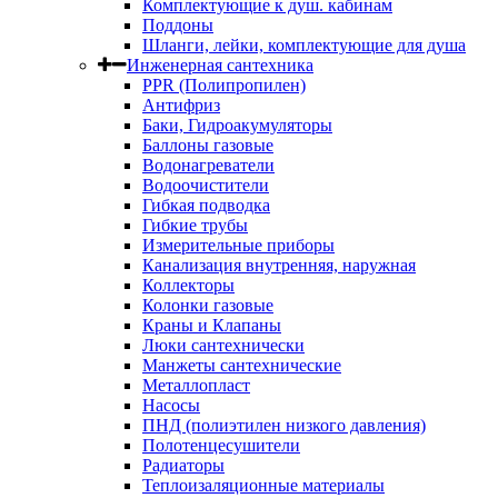
Комплектующие к душ. кабинам
Поддоны
Шланги, лейки, комплектующие для душа
Инженерная сантехника
PPR (Полипропилен)
Антифриз
Баки, Гидроакумуляторы
Баллоны газовые
Водонагреватели
Водоочистители
Гибкая подводка
Гибкие трубы
Измерительные приборы
Канализация внутренняя, наружная
Коллекторы
Колонки газовые
Краны и Клапаны
Люки сантехнически
Манжеты сантехнические
Металлопласт
Насосы
ПНД (полиэтилен низкого давления)
Полотенцесушители
Радиаторы
Теплоизаляционные материалы