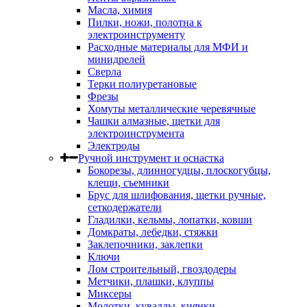
Масла, химия
Пилки, ножи, полотна к
электроинструменту
Расходные материалы для МФИ и
минидрелей
Сверла
Терки полиуретановые
Фрезы
Хомуты металлические черевячные
Чашки алмазные, щетки для
электроинструмента
Электроды
Ручной инструмент и оснастка
Бокорезы, длинногудцы, плоскогубцы,
клещи, съемники
Брус для шлифования, щетки ручные,
сеткодержатели
Гладилки, кельмы, лопатки, ковши
Домкраты, лебедки, стяжки
Заклепочники, заклепки
Ключи
Лом строительный, гвоздодеры
Метчики, плашки, клуппы
Миксеры
Молотки, кувалды, киянки