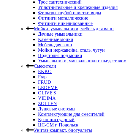
Трос сантехнический
Уплотнительные и крепежные изделия
Фильтры грубой очистки воды
Фитинги металлические
Фитинги никелированные
Мойки, умывальники, мебель для ванн
Дачные умывальники
Каменные мойки
Мебель для ванн
Мойки нержавейка, сталь, чугун
Подстолья под мойки
Умывальники, умывальники с пьедесталом
Смесители
EKKO
Frap
FRUD
LEDEME
OLIVE'S
VIDIMA
ZOLLEN
Душевые системы
Комплектующие для смесителей
Кран писсуарный
ЦС-СМ г. Подольск
Унитаз-компакт, биотуалеты