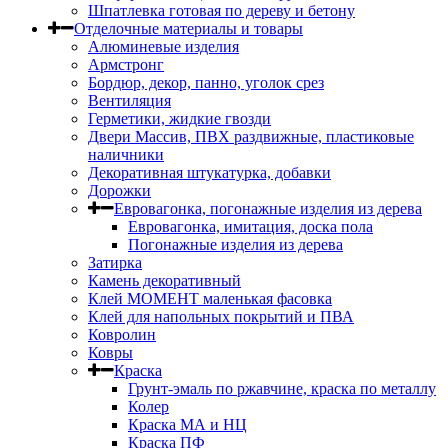
Шпатлевка готовая по дереву и бетону
Отделочные материалы и товары
Алюминевые изделия
Армстронг
Бордюр, декор, панно, уголок срез
Вентиляция
Герметики, жидкие гвозди
Двери Массив, ПВХ раздвижные, пластиковые
наличники
Декоративная штукатурка, добавки
Дорожки
Евровагонка, погонажные изделия из дерева
Евровагонка, имитация, доска пола
Погонажные изделия из дерева
Затирка
Камень декоративный
Клей МОМЕНТ маленькая фасовка
Клей для напольных покрытий и ПВА
Ковролин
Ковры
Краска
Грунт-эмаль по ржавчине, краска по металлу
Колер
Краска МА и НЦ
Краска ПФ