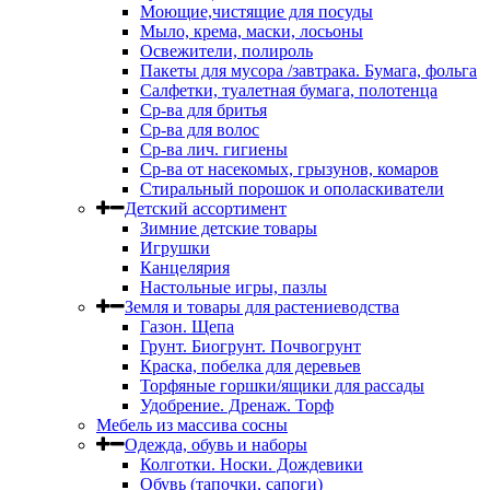
Моющие,чистящие для посуды
Мыло, крема, маски, лосьоны
Освежители, полироль
Пакеты для мусора /завтрака. Бумага, фольга
Салфетки, туалетная бумага, полотенца
Ср-ва для бритья
Ср-ва для волос
Ср-ва лич. гигиены
Ср-ва от насекомых, грызунов, комаров
Стиральный порошок и ополаскиватели
Детский ассортимент
Зимние детские товары
Игрушки
Канцелярия
Настольные игры, пазлы
Земля и товары для растениеводства
Газон. Щепа
Грунт. Биогрунт. Почвогрунт
Краска, побелка для деревьев
Торфяные горшки/ящики для рассады
Удобрение. Дренаж. Торф
Мебель из массива сосны
Одежда, обувь и наборы
Колготки. Носки. Дождевики
Обувь (тапочки, сапоги)