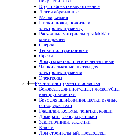
покрытий, СВП
Круги абразивные, отрезные
Ленты абразивные
Масла, химия
Пилки, ножи, полотна к
электроинструменту
Расходные материалы для МФИ и
минидрелей
Сверла
Терки полиуретановые
Фрезы
Хомуты металлические черевячные
Чашки алмазные, щетки для
электроинструмента
Электроды
Ручной инструмент и оснастка
Бокорезы, длинногудцы, плоскогубцы,
клещи, съемники
Брус для шлифования, щетки ручные,
сеткодержатели
Гладилки, кельмы, лопатки, ковши
Домкраты, лебедки, стяжки
Заклепочники, заклепки
Ключи
Лом строительный, гвоздодеры