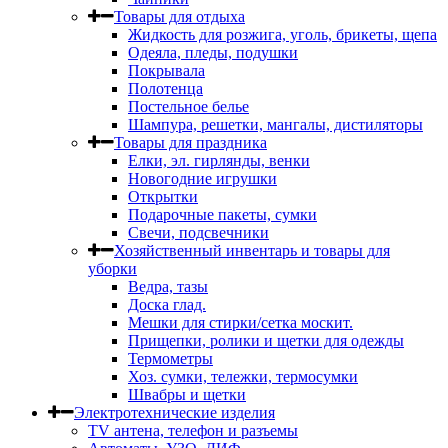
Товары для отдыха
Жидкость для розжига, уголь, брикеты, щепа
Одеяла, пледы, подушки
Покрывала
Полотенца
Постельное белье
Шампура, решетки, мангалы, дистиляторы
Товары для праздника
Елки, эл. гирлянды, венки
Новогодние игрушки
Открытки
Подарочные пакеты, сумки
Свечи, подсвечники
Хозяйственный инвентарь и товары для
уборки
Ведра, тазы
Доска глад.
Мешки для стирки/сетка москит.
Прищепки, ролики и щетки для одежды
Термометры
Хоз. сумки, тележки, термосумки
Швабры и щетки
Электротехнические изделия
TV aнтена, телефон и разъемы