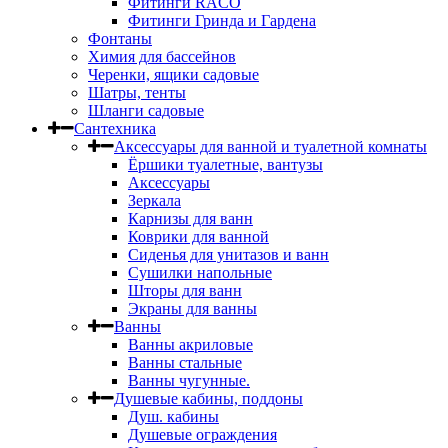
Фитинги RACO
Фитинги Гринда и Гардена
Фонтаны
Химия для бассейнов
Черенки, ящики садовые
Шатры, тенты
Шланги садовые
Сантехника
Аксессуары для ванной и туалетной комнаты
Ёршики туалетные, вантузы
Аксессуары
Зеркала
Карнизы для ванн
Коврики для ванной
Сиденья для унитазов и ванн
Сушилки напольные
Шторы для ванн
Экраны для ванны
Ванны
Ванны акриловые
Ванны стальные
Ванны чугунные.
Душевые кабины, поддоны
Душ. кабины
Душевые ограждения