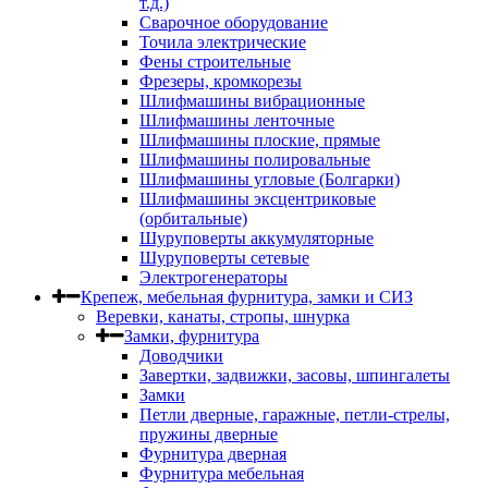
т.д.)
Сварочное оборудование
Точила электрические
Фены строительные
Фрезеры, кромкорезы
Шлифмашины вибрационные
Шлифмашины ленточные
Шлифмашины плоские, прямые
Шлифмашины полировальные
Шлифмашины угловые (Болгарки)
Шлифмашины эксцентриковые
(орбитальные)
Шуруповерты аккумуляторные
Шуруповерты сетевые
Электрогенераторы
Крепеж, мебельная фурнитура, замки и СИЗ
Веревки, канаты, стропы, шнурка
Замки, фурнитура
Доводчики
Завертки, задвижки, засовы, шпингалеты
Замки
Петли дверные, гаражные, петли-стрелы,
пружины дверные
Фурнитура дверная
Фурнитура мебельная