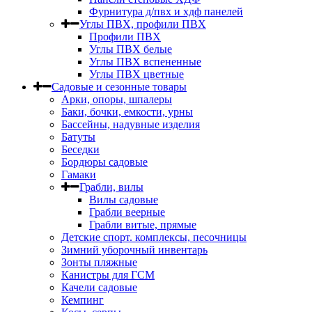
Фурнитура д/пвх и хдф панелей
Углы ПВХ, профили ПВХ
Профили ПВХ
Углы ПВХ белые
Углы ПВХ вспененные
Углы ПВХ цветные
Садовые и сезонные товары
Арки, опоры, шпалеры
Баки, бочки, емкости, урны
Бассейны, надувные изделия
Батуты
Беседки
Бордюры садовые
Гамаки
Грабли, вилы
Вилы садовые
Грабли веерные
Грабли витые, прямые
Детские спорт. комплексы, песочницы
Зимний уборочный инвентарь
Зонты пляжные
Канистры для ГСМ
Качели садовые
Кемпинг