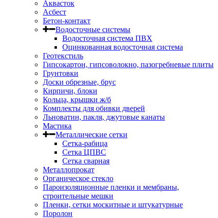
Аквасток
Асбест
Бетон-контакт
Водосточные системы
Водосточная система ПВХ
Оцинкованная водосточная система
Геотекстиль
Гипсокартон, гипсоволокно, пазогребневые плиты
Грунтовки
Доски обрезные, брус
Кирпичи, блоки
Кольца, крышки ж/б
Комплекты для обивки дверей
Льноватин, пакля, джутовые канаты
Мастика
Металлические сетки
Сетка-рабица
Сетка ЦПВС
Сетка сварная
Металлопрокат
Органическое стекло
Пароизоляционные пленки и мембраны,
строительные мешки
Пленки, сетки москитные и штукатурные
Поролон