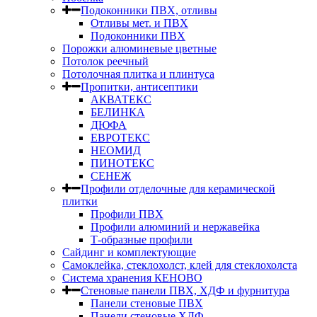
Подоконники ПВХ, отливы
Отливы мет. и ПВХ
Подоконники ПВХ
Порожки алюминевые цветные
Потолок реечный
Потолочная плитка и плинтуса
Пропитки, антисептики
АКВАТЕКС
БЕЛИНКА
ДЮФА
ЕВРОТЕКС
НЕОМИД
ПИНОТЕКС
СЕНЕЖ
Профили отделочные для керамической
плитки
Профили ПВХ
Профили алюминий и нержавейка
Т-образные профили
Сайдинг и комплектующие
Самоклейка, стеклохолст, клей для стеклохолста
Система хранения КЕНОВО
Стеновые панели ПВХ, ХДФ и фурнитура
Панели стеновые ПВХ
Панели стеновые ХДФ