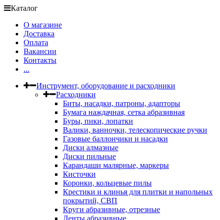
Каталог
О магазине
Доставка
Оплата
Вакансии
Контакты
...
Инструмент, оборудование и расходники
Расходники
Биты, насадки, патроны, адапторы
Бумага наждачная, сетка абразивная
Буры, пики, лопатки
Валики, ванночки, телескопические ручки
Газовые баллончики и насадки
Диски алмазные
Диски пильные
Карандаши малярные, маркеры
Кисточки
Коронки, кольцевые пилы
Крестики и клинья для плитки и напольных
покрытий, СВП
Круги абразивные, отрезные
Ленты абразивные