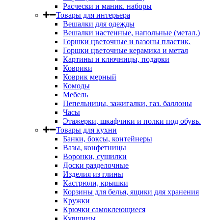
Расчески и маник. наборы
Товары для интерьера
Вешалки для одежды
Вешалки настенные, напольные (метал.)
Горшки цветочные и вазоны пластик.
Горшки цветочные керамика и метал
Картины и ключницы, подарки
Коврики
Коврик мерный
Комоды
Мебель
Пепельницы, зажигалки, газ. баллоны
Часы
Этажерки, шкафчики и полки под обувь.
Товары для кухни
Банки, боксы, контейнеры
Вазы, конфетницы
Воронки, сушилки
Доски разделочные
Изделия из глины
Кастрюли, крышки
Корзины для белья, ящики для хранения
Кружки
Крючки самоклеющиеся
Кувшины