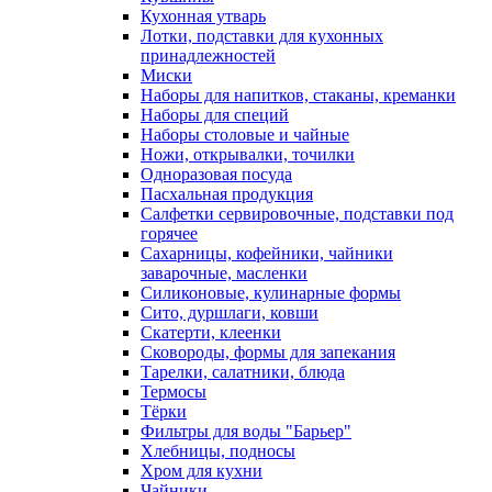
Кухонная утварь
Лотки, подставки для кухонных
принадлежностей
Миски
Наборы для напитков, стаканы, креманки
Наборы для специй
Наборы столовые и чайные
Ножи, открывалки, точилки
Одноразовая посуда
Пасхальная продукция
Салфетки сервировочные, подставки под
горячее
Сахарницы, кофейники, чайники
заварочные, масленки
Силиконовые, кулинарные формы
Сито, дуршлаги, ковши
Скатерти, клеенки
Сковороды, формы для запекания
Тарелки, салатники, блюда
Термосы
Тёрки
Фильтры для воды "Барьер"
Хлебницы, подносы
Хром для кухни
Чайники