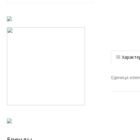
Характе
Единица изм
Бренды