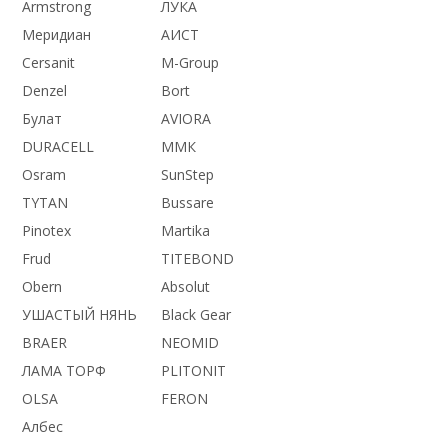
Armstrong
ЛУКА
Меридиан
АИСТ
Cersanit
M-Group
Denzel
Bort
Булат
AVIORA
DURACELL
ММК
Osram
SunStep
TYTAN
Bussare
Pinotex
Martika
Frud
TITEBOND
Obern
Absolut
УШАСТЫЙ НЯНЬ
Black Gear
BRAER
NEOMID
ЛАМА ТОРФ
PLITONIT
OLSA
FERON
Албес