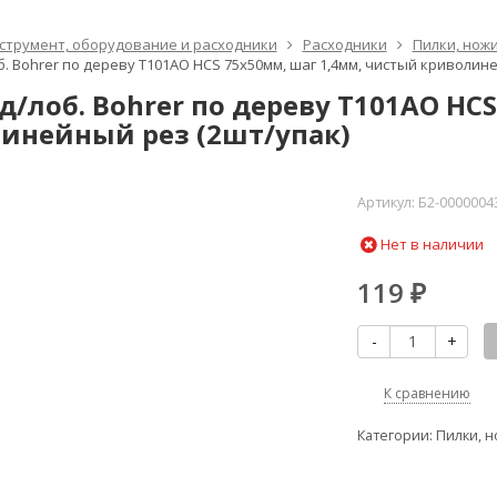
струмент, оборудование и расходники
Расходники
Пилки, нож
б. Bohrer по дереву T101AO HCS 75х50мм, шаг 1,4мм, чистый криволин
д/лоб. Bohrer по дереву T101AO HC
инейный рез (2шт/упак)
Артикул:
Б2-0000004
Нет в наличии
119
₽
-
+
К сравнению
Категории:
Пилки, н