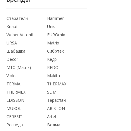
Старатели
Hammer
Knauf
Unis
Weber Vetonit
EUROmix
URSA
Matrix
Шабашка
Сибртех
Decor
Кедр
MTX (Matrix)
REDO
Violet
Makita
TERMA
THERMАX
THERMEX
SDM
EDISSON
Тераспан
MUROL
ARISTON
CERESIT
Artel
Рогнеда
Волма