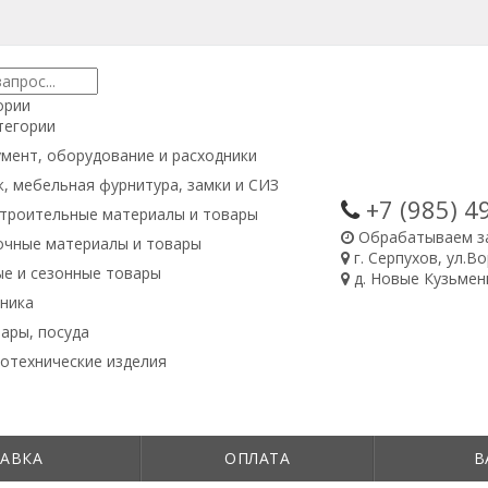
ории
тегории
мент, оборудование и расходники
, мебельная фурнитура, замки и СИЗ
+7 (985)
4
троительные материалы и товары
Обрабатываем з
очные материалы и товары
г. Серпухов, ул.В
е и сезонные товары
д. Новые Кузьменк
ника
ары, посуда
отехнические изделия
АВКА
ОПЛАТА
В