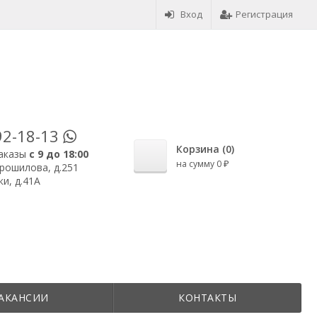
Вход
Регистрация
92-18-13
Корзина (
0
)
аказы
с 9 до 18:00
на сумму
0
₽
орошилова, д.251
и, д.41А
АКАНСИИ
КОНТАКТЫ