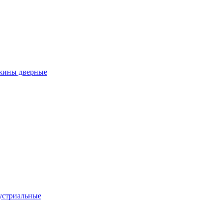
ужины дверные
устриальные