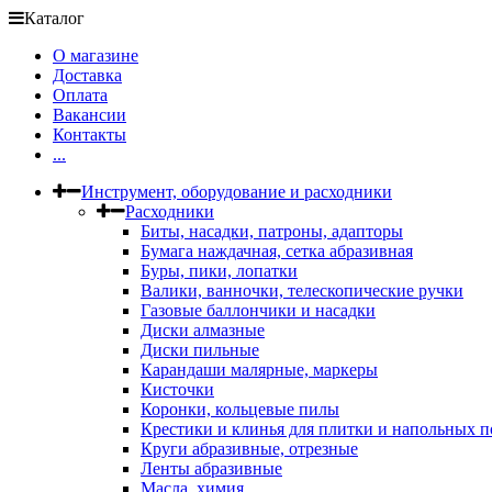
Каталог
О магазине
Доставка
Оплата
Вакансии
Контакты
...
Инструмент, оборудование и расходники
Расходники
Биты, насадки, патроны, адапторы
Бумага наждачная, сетка абразивная
Буры, пики, лопатки
Валики, ванночки, телескопические ручки
Газовые баллончики и насадки
Диски алмазные
Диски пильные
Карандаши малярные, маркеры
Кисточки
Коронки, кольцевые пилы
Крестики и клинья для плитки и напольных 
Круги абразивные, отрезные
Ленты абразивные
Масла, химия