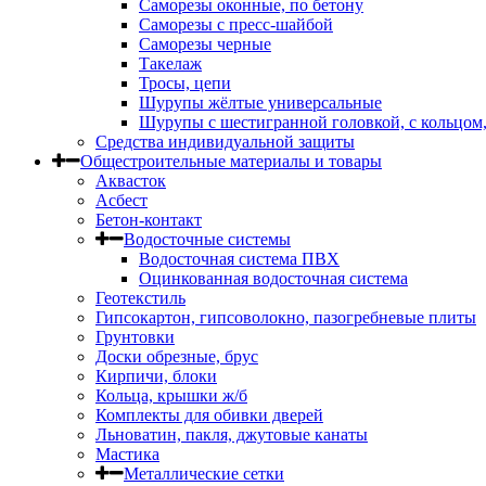
Саморезы оконные, по бетону
Саморезы с пресс-шайбой
Саморезы черные
Такелаж
Тросы, цепи
Шурупы жёлтые универсальные
Шурупы с шестигранной головкой, с кольцом
Средства индивидуальной защиты
Общестроительные материалы и товары
Аквасток
Асбест
Бетон-контакт
Водосточные системы
Водосточная система ПВХ
Оцинкованная водосточная система
Геотекстиль
Гипсокартон, гипсоволокно, пазогребневые плиты
Грунтовки
Доски обрезные, брус
Кирпичи, блоки
Кольца, крышки ж/б
Комплекты для обивки дверей
Льноватин, пакля, джутовые канаты
Мастика
Металлические сетки