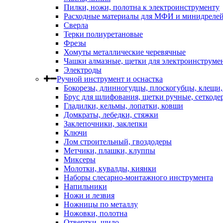
Пилки, ножи, полотна к электроинструменту
Расходные материалы для МФИ и минидреле
Сверла
Терки полиуретановые
Фрезы
Хомуты металлические черевячные
Чашки алмазные, щетки для электроинструме
Электроды
Ручной инструмент и оснастка
Бокорезы, длинногудцы, плоскогубцы, клещи
Брус для шлифования, щетки ручные, сеткоде
Гладилки, кельмы, лопатки, ковши
Домкраты, лебедки, стяжки
Заклепочники, заклепки
Ключи
Лом строительный, гвоздодеры
Метчики, плашки, клуппы
Миксеры
Молотки, кувалды, киянки
Наборы слесарно-монтажного инструмента
Напильники
Ножи и лезвия
Ножницы по металлу
Ножовки, полотна
Отвертки, шило