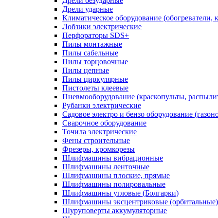
Дрели безударные
Дрели ударные
Климатическое оборудование (обогреватели, 
Лобзики электрические
Перфораторы SDS+
Пилы монтажные
Пилы сабельные
Пилы торцовочные
Пилы цепные
Пилы циркулярные
Пистолеты клеевые
Пневмооборудование (краскопульты, распылит
Рубанки электрические
Садовое электро и бензо оборудование (газоно
Сварочное оборудование
Точила электрические
Фены строительные
Фрезеры, кромкорезы
Шлифмашины вибрационные
Шлифмашины ленточные
Шлифмашины плоские, прямые
Шлифмашины полировальные
Шлифмашины угловые (Болгарки)
Шлифмашины эксцентриковые (орбитальные)
Шуруповерты аккумуляторные