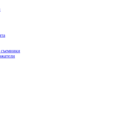
й
нта
, съемники
ржатели