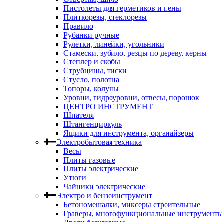
Пистолеты для герметиков и пены
Плиткорезы, стеклорезы
Правило
Рубанки ручные
Рулетки, линейки, угольники
Стамески, зубило, резцы по дереву, керны
Степлер и скобы
Струбцины, тиски
Стусло, полотна
Топоры, колуны
Уровни, гидроуровни, отвесы, порошок
ЦЕНТРО ИНСТРУМЕНТ
Шпателя
Штангенциркуль
Ящики для инструмента, органайзеры
Электробытовая техника
Весы
Плиты газовые
Плиты электрические
Утюги
Чайники электрические
Электро и бензоинструмент
Бетономешалки, миксеры строительные
Граверы, многофункциональные инструмент