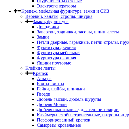
Шуруповерты сетевые
Электрогенераторы
Крепеж, мебельная фурнитура, замки и СИЗ
Веревки, канаты, стропы, шнурка
Замки, фурнитура
Доводчики
Завертки, задвижки, засовы, шпингалеты
Замки
Петли дверные, гаражные, петли-стрелы, пр
Фурнитура дверная
Фурнитура мебельная
Фурнитура оконная
Ящики почтовые
Клейкие ленты
Крепёж
Анкера
Болты, винты
Гайки, шайбы, шпильки
Гвозди
Дюбель-гвозди, дюбель-шурупы
Дюбеля Молли
Дюбеля пластиковые, для теплоизоляции
Кляймеры, скобы строительные, патроны инд
Перфорированный крепеж
Саморезы кровельные