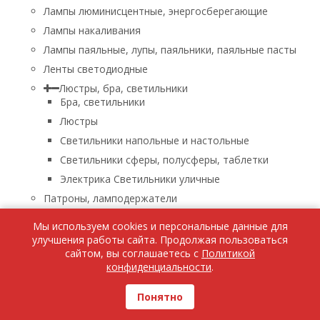
Лампы люминисцентные, энергосберегающие
Лампы накаливания
Лампы паяльные, лупы, паяльники, паяльные пасты
Ленты светодиодные
Люстры, бра, светильники
Бра, светильники
Люстры
Светильники напольные и настольные
Светильники сферы, полусферы, таблетки
Электрика Светильники уличные
Патроны, ламподержатели
Приборы контроля и измерения
Мы используем cookies и персональные данные для
Промышленные устройства защиты и коммутации
улучшения работы сайта. Продолжая пользоваться
сайтом, вы соглашаетесь с
Политикой
Прочее оборудование на DIN рейку
конфиденциальности
.
Распаечные коробки
Розетки
Понятно
СИП арматура