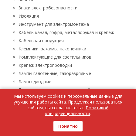
Знаки электробезопасности
Изоляция
Инструмент для электромонтажа
Кабель-канал, гофра, металлорукав и крепеж
Кабельная продукция
Клемники, зажимы, наконечники
Комплектующие для светильников
Крепеж электропроводки
Лампы галогенные, газоразрядные
Лампы диодные
Лампы люминисцентные, энергосберегающие
Мы используем cookies и персональные данные для
Лампы накаливания
улучшения работы сайта. Продолжая пользоваться
Лампы паяльные, лупы, паяльники, паяльные пасты
сайтом, вы соглашаетесь с
Политикой
конфиденциальности
.
Ленты светодиодные
Люстры, бра, светильники
Понятно
Бра, светильники