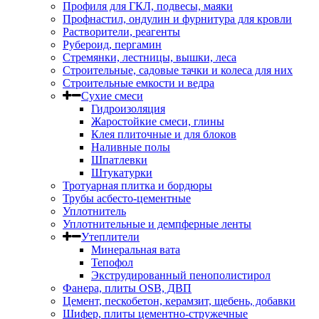
Профиля для ГКЛ, подвесы, маяки
Профнастил, ондулин и фурнитура для кровли
Растворители, реагенты
Рубероид, пергамин
Стремянки, лестницы, вышки, леса
Строительные, садовые тачки и колеса для них
Строительные емкости и ведра
Сухие смеси
Гидроизоляция
Жаростойкие смеси, глины
Клея плиточные и для блоков
Наливные полы
Шпатлевки
Штукатурки
Тротуарная плитка и бордюры
Трубы асбесто-цементные
Уплотнитель
Уплотнительные и демпферные ленты
Утеплители
Минеральная вата
Тепофол
Экструдированный пенополистирол
Фанера, плиты OSB, ДВП
Цемент, пескобетон, керамзит, щебень, добавки
Шифер, плиты цементно-стружечные