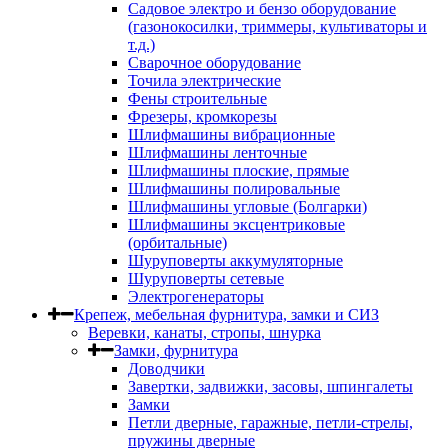
Садовое электро и бензо оборудование
(газонокосилки, триммеры, культиваторы и
т.д.)
Сварочное оборудование
Точила электрические
Фены строительные
Фрезеры, кромкорезы
Шлифмашины вибрационные
Шлифмашины ленточные
Шлифмашины плоские, прямые
Шлифмашины полировальные
Шлифмашины угловые (Болгарки)
Шлифмашины эксцентриковые
(орбитальные)
Шуруповерты аккумуляторные
Шуруповерты сетевые
Электрогенераторы
Крепеж, мебельная фурнитура, замки и СИЗ
Веревки, канаты, стропы, шнурка
Замки, фурнитура
Доводчики
Завертки, задвижки, засовы, шпингалеты
Замки
Петли дверные, гаражные, петли-стрелы,
пружины дверные