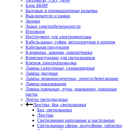
Автоматы, УЗО, ДИФ
Блок БКВР
Бытовые и промышленные разъемы
Выключатели и рамки
Звонки
Знаки электробезопасности
Изоляция
Инструмент для электромонтажа
Кабель-канал, гофра, металлорукав и крепеж
Кабельная продукция
Клемники, зажимы, наконечники
Комплектующие для светильников
Крепеж электропроводки
Лампы галогенные, газоразрядные
Лампы диодные
Лампы люминисцентные, энергосберегающие
Лампы накаливания
Лампы паяльные, лупы, паяльники, паяльные
пасты
Ленты светодиодные
Люстры, бра, светильники
Бра, светильники
Люстры
Светильники напольные и настольные
Светильники сферы, полусферы, таблетки