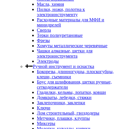
Масла, химия
Пилки, ножи, полотна к
электроинструменту
Расходные материалы для МФИ и
минидрелей
Сверла
Терки полиуретановые
Фрезы
Хомуты металлические черевячные
Чашки алмазные, щетки для
электроинструмента
Электроды
Ручной инструмент и оснастка
Бокорезы, длинногудцы, плоскогубцы,
клещи, съемники
Брус для шлифования, щетки ручные,
сеткодержатели
Гладилки, кельмы, лопатки, ковши
Домкраты, лебедки, стяжки
Заклепочники, заклепки
Ключи
Лом строительный, гвоздодеры
Метчики, плашки, клуппы
Миксеры
Молотки, кувалды, киянки