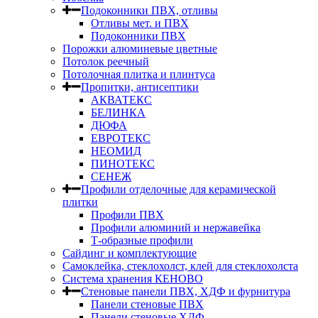
Подоконники ПВХ, отливы
Отливы мет. и ПВХ
Подоконники ПВХ
Порожки алюминевые цветные
Потолок реечный
Потолочная плитка и плинтуса
Пропитки, антисептики
АКВАТЕКС
БЕЛИНКА
ДЮФА
ЕВРОТЕКС
НЕОМИД
ПИНОТЕКС
СЕНЕЖ
Профили отделочные для керамической
плитки
Профили ПВХ
Профили алюминий и нержавейка
Т-образные профили
Сайдинг и комплектующие
Самоклейка, стеклохолст, клей для стеклохолста
Система хранения КЕНОВО
Стеновые панели ПВХ, ХДФ и фурнитура
Панели стеновые ПВХ
Панели стеновые ХДФ