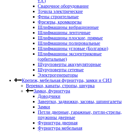
т.д.)
Сварочное оборудование
Точила электрические
Фены строительные
Фрезеры, кромкорезы
Шлифмашины вибрационные
Шлифмашины ленточные
Шлифмашины плоские, прямые
Шлифмашины полировальные
Шлифмашины угловые (Болгарки)
Шлифмашины эксцентриковые
(орбитальные)
Шуруповерты аккумуляторные
Шуруповерты сетевые
Электрогенераторы
Крепеж, мебельная фурнитура, замки и СИЗ
Веревки, канаты, стропы, шнурка
Замки, фурнитура
Доводчики
Завертки, задвижки, засовы, шпингалеты
Замки
Петли дверные, гаражные, петли-стрелы,
пружины дверные
Фурнитура дверная
Фурнитура мебельная