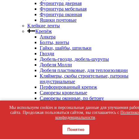
Фурнитура дверная
Фурнитура мебельная
Фурнитура оконная
Ящики почтовые
Клейкие ленты
Крепёж
Анкера
Болты, винты
Гайки, шайбы, шпильки
Гвозди
Дюбель-гвозди, дюбель-шурупы
Дюбеля Молли
Дюбеля пластиковые, для теплоизоляции
Кляймеры, скобы строительные, патроны
индустриальные
Перфорированный крепеж
Саморезы кровельные
Саморезы оконные, по бетону
Саморезы с пресс-шайбой
Мы используем cookies и персональные данные для улучшения рабо
Саморезы черные
сайта. Продолжая пользоваться сайтом, вы соглашаетесь с
Политико
Такелаж
конфиденциальности
.
Тросы, цепи
Шурупы жёлтые универсальные
Понятно
Шурупы с шестигранной головкой, с
кольцом, с крюком