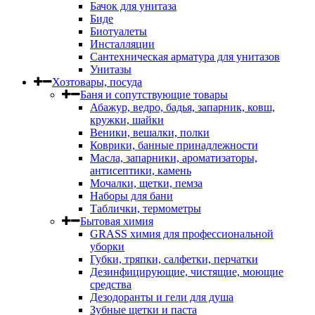
Бачок для унитаза
Биде
Биотуалеты
Инсталляции
Сантехническая арматура для унитазов
Унитазы
Хозтовары, посуда
Баня и сопутствующие товары
Абажур, ведро, бадья, запарник, ковш,
кружки, шайки
Веники, вешалки, полки
Коврики, банные принадлежности
Масла, запарники, ароматизаторы,
антисептики, камень
Мочалки, щетки, пемза
Наборы для бани
Таблички, термометры
Бытовая химия
GRASS химия для профессиональной
уборки
Губки, тряпки, салфетки, перчатки
Дезинфицирующие, чистящие, моющие
средства
Дезодоранты и гели для душа
Зубные щетки и паста