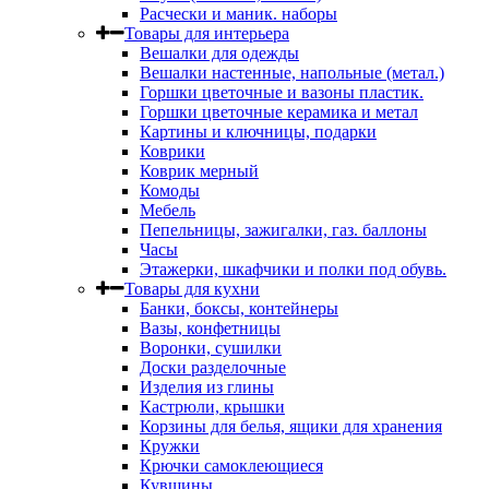
Расчески и маник. наборы
Товары для интерьера
Вешалки для одежды
Вешалки настенные, напольные (метал.)
Горшки цветочные и вазоны пластик.
Горшки цветочные керамика и метал
Картины и ключницы, подарки
Коврики
Коврик мерный
Комоды
Мебель
Пепельницы, зажигалки, газ. баллоны
Часы
Этажерки, шкафчики и полки под обувь.
Товары для кухни
Банки, боксы, контейнеры
Вазы, конфетницы
Воронки, сушилки
Доски разделочные
Изделия из глины
Кастрюли, крышки
Корзины для белья, ящики для хранения
Кружки
Крючки самоклеющиеся
Кувшины