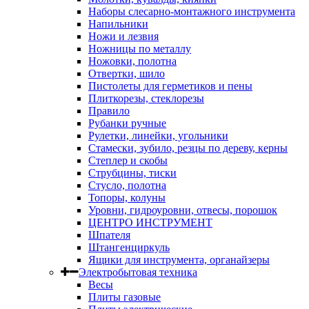
Наборы слесарно-монтажного инструмента
Напильники
Ножи и лезвия
Ножницы по металлу
Ножовки, полотна
Отвертки, шило
Пистолеты для герметиков и пены
Плиткорезы, стеклорезы
Правило
Рубанки ручные
Рулетки, линейки, угольники
Стамески, зубило, резцы по дереву, керны
Степлер и скобы
Струбцины, тиски
Стусло, полотна
Топоры, колуны
Уровни, гидроуровни, отвесы, порошок
ЦЕНТРО ИНСТРУМЕНТ
Шпателя
Штангенциркуль
Ящики для инструмента, органайзеры
Электробытовая техника
Весы
Плиты газовые