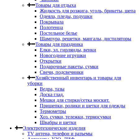
Товары для отдыха
Жидкость для розжига, уголь, брикеты, щепа
Одеяла, пледы, подушки
Покрывала
Полотенца
Постельное белье
Шампура, решетки, мангалы, дистиляторы
Товары для праздника
Елки, эл. гирлянды, венки
Новогодние игрушки
Открытки
Подарочные пакеты, сумки
Свечи, подсвечники
Хозяйственный инвентарь и товары для
уборки
Ведра, тазы
Доска глад.
Мешки для стирки/сетка москит.
Прищепки, ролики и щетки для одежды
Термометры
Хоз. сумки, тележки, термосумки
Швабры и щетки
Электротехнические изделия
TV aнтена, телефон и разъемы