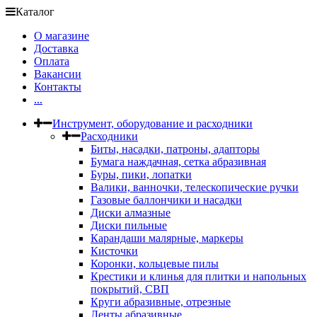
Каталог
О магазине
Доставка
Оплата
Вакансии
Контакты
...
Инструмент, оборудование и расходники
Расходники
Биты, насадки, патроны, адапторы
Бумага наждачная, сетка абразивная
Буры, пики, лопатки
Валики, ванночки, телескопические ручки
Газовые баллончики и насадки
Диски алмазные
Диски пильные
Карандаши малярные, маркеры
Кисточки
Коронки, кольцевые пилы
Крестики и клинья для плитки и напольных
покрытий, СВП
Круги абразивные, отрезные
Ленты абразивные