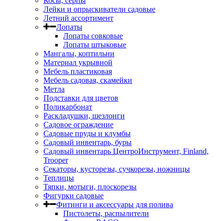
Косы, серпы
Лейки и опрыскиватели садовые
Летний ассортимент
Лопаты
Лопаты совковые
Лопаты штыковые
Мангалы, коптильни
Материал укрывной
Мебель пластиковая
Мебель садовая, скамейки
Метла
Подставки для цветов
Поликарбонат
Раскладушки, шезлонги
Садовое ограждение
Садовые пруды и клумбы
Садовый инвентарь, буры
Садовый инвентарь ЦентроИнструмент, Finland,
Trooper
Секаторы, кусторезы, сучкорезы, ножницы
Теплицы
Тяпки, мотыги, плоскорезы
Фигурки садовые
Фитинги и аксессуары для полива
Пистолеты, распылители