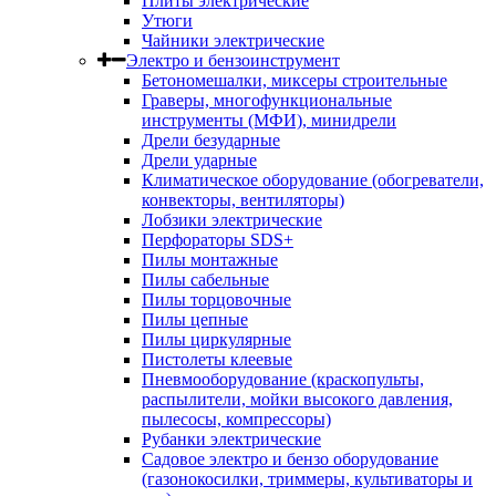
Плиты электрические
Утюги
Чайники электрические
Электро и бензоинструмент
Бетономешалки, миксеры строительные
Граверы, многофункциональные
инструменты (МФИ), минидрели
Дрели безударные
Дрели ударные
Климатическое оборудование (обогреватели,
конвекторы, вентиляторы)
Лобзики электрические
Перфораторы SDS+
Пилы монтажные
Пилы сабельные
Пилы торцовочные
Пилы цепные
Пилы циркулярные
Пистолеты клеевые
Пневмооборудование (краскопульты,
распылители, мойки высокого давления,
пылесосы, компрессоры)
Рубанки электрические
Садовое электро и бензо оборудование
(газонокосилки, триммеры, культиваторы и