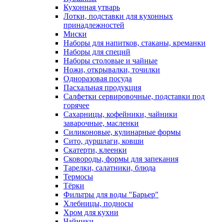
Кухонная утварь
Лотки, подставки для кухонных
принадлежностей
Миски
Наборы для напитков, стаканы, креманки
Наборы для специй
Наборы столовые и чайные
Ножи, открывалки, точилки
Одноразовая посуда
Пасхальная продукция
Салфетки сервировочные, подставки под
горячее
Сахарницы, кофейники, чайники
заварочные, масленки
Силиконовые, кулинарные формы
Сито, дуршлаги, ковши
Скатерти, клеенки
Сковороды, формы для запекания
Тарелки, салатники, блюда
Термосы
Тёрки
Фильтры для воды "Барьер"
Хлебницы, подносы
Хром для кухни
Чайники