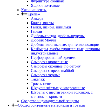
Фурнитура оконная
Ящики почтовые
Клейкие ленты
Крепёж
Анкера
Болты, винты
Гайки, шайбы, шпильки
Гвозди
Дюбель-гвозди, дюбель-шурупы
Дюбеля Молли
Дюбеля пластиковые, для теплоизоляции
Кляймеры, скобы строительные, патроны
индустриальные
Перфорированный крепеж
Саморезы кровельные
Саморезы оконные, по бетону
Саморезы с пресс-шайбой
Саморезы черные
Такелаж
Тросы, цепи
Шурупы жёлтые универсальные
Шурупы с шестигранной головкой, с
кольцом, с крюком
Средства индивидуальной защиты
Общестроительные материалы и товары