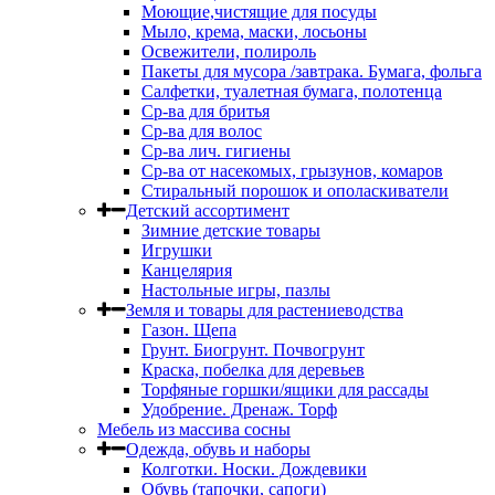
Моющие,чистящие для посуды
Мыло, крема, маски, лосьоны
Освежители, полироль
Пакеты для мусора /завтрака. Бумага, фольга
Салфетки, туалетная бумага, полотенца
Ср-ва для бритья
Ср-ва для волос
Ср-ва лич. гигиены
Ср-ва от насекомых, грызунов, комаров
Стиральный порошок и ополаскиватели
Детский ассортимент
Зимние детские товары
Игрушки
Канцелярия
Настольные игры, пазлы
Земля и товары для растениеводства
Газон. Щепа
Грунт. Биогрунт. Почвогрунт
Краска, побелка для деревьев
Торфяные горшки/ящики для рассады
Удобрение. Дренаж. Торф
Мебель из массива сосны
Одежда, обувь и наборы
Колготки. Носки. Дождевики
Обувь (тапочки, сапоги)