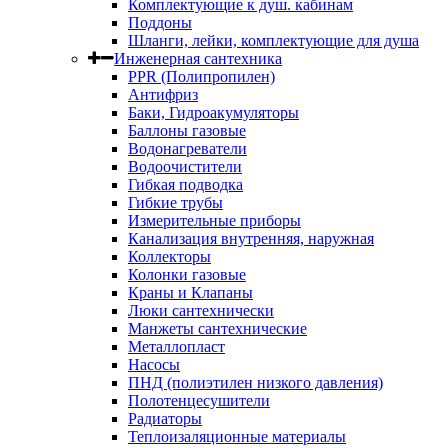
Комплектующие к душ. кабинам
Поддоны
Шланги, лейки, комплектующие для душа
Инженерная сантехника
PPR (Полипропилен)
Антифриз
Баки, Гидроакумуляторы
Баллоны газовые
Водонагреватели
Водоочистители
Гибкая подводка
Гибкие трубы
Измерительные приборы
Канализация внутренняя, наружная
Коллекторы
Колонки газовые
Краны и Клапаны
Люки сантехнически
Манжеты сантехнические
Металлопласт
Насосы
ПНД (полиэтилен низкого давления)
Полотенцесушители
Радиаторы
Теплоизаляционные материалы