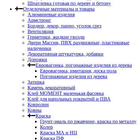
Шпатлевка готовая по дереву и бетону
Отделочные материалы и товары
Алюминевые изделия
Армстронг
Бордюр, декор, панно, уголок срез
Вентиляция
Герметики, жидкие гвозди
Двери Массив, ПВХ раздвижные, пластиковые
наличники
Декоративная штукатурка, добавки
Дорожки
Евровагонка, погонажные изделия из дерева
Евровагонка, имитация, доска пола
Погонажные изделия из дерева
Затирка
Камень декоративный
Клей МОМЕНТ маленькая фасовка
Клей для напольных покрытий и ПВА
Ковролин
Ковры
Краска
Грунт-эмаль по ржавчине, краска по металлу
Колер
Краска МА и НЦ
Краска ПФ