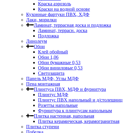
Краска аэрозоль
Краски на водной основе
Кухонные фартуки ПВХ, ХДФ
Лаки, морилки
Ламинат, террасная доска и подложка
Ламинат, террасн. доска
Подложка
Линолеум
Обои
Клей обойный
Обои 1,06
Обои бумажные 0,53
Обои виниловые 0,53
Светозащита
Панель МДФ, Углы МДФ
Пена монтажная
Плинтуса ПВХ, МДФ и фурнитура
Плинтус МДФ
Плинтус ПВХ напольный и д/столешниц
Розетты напольные
Фурнитура к плинтусам напольным
Плитка настенная, напольная
Плитка керамическая, керамогранитная
Плитка ступени
Побелка