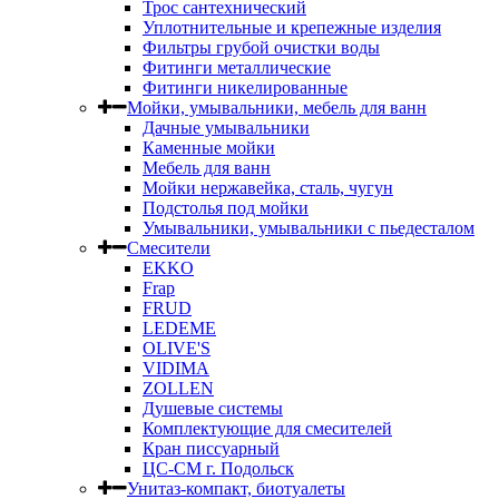
Трос сантехнический
Уплотнительные и крепежные изделия
Фильтры грубой очистки воды
Фитинги металлические
Фитинги никелированные
Мойки, умывальники, мебель для ванн
Дачные умывальники
Каменные мойки
Мебель для ванн
Мойки нержавейка, сталь, чугун
Подстолья под мойки
Умывальники, умывальники с пьедесталом
Смесители
EKKO
Frap
FRUD
LEDEME
OLIVE'S
VIDIMA
ZOLLEN
Душевые системы
Комплектующие для смесителей
Кран писсуарный
ЦС-СМ г. Подольск
Унитаз-компакт, биотуалеты