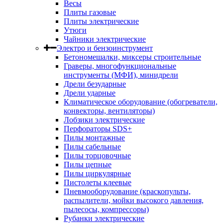
Весы
Плиты газовые
Плиты электрические
Утюги
Чайники электрические
Электро и бензоинструмент
Бетономешалки, миксеры строительные
Граверы, многофункциональные
инструменты (МФИ), минидрели
Дрели безударные
Дрели ударные
Климатическое оборудование (обогреватели,
конвекторы, вентиляторы)
Лобзики электрические
Перфораторы SDS+
Пилы монтажные
Пилы сабельные
Пилы торцовочные
Пилы цепные
Пилы циркулярные
Пистолеты клеевые
Пневмооборудование (краскопульты,
распылители, мойки высокого давления,
пылесосы, компрессоры)
Рубанки электрические