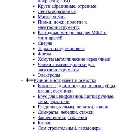
покрытий, СВП
Круги абразивные, отрезные
Ленты абразивные
Масла, химия
Пилки, ножи, полотна к
электроинструменту
Расходные материалы для МФИ и
минидрелей
Сверла
Терки полиуретановые
Фрезы
Хомуты металлические черевячные
Чашки алмазные, щетки для
электроинструмента
Электроды
Ручной инструмент и оснастка
Бокорезы, длинногудцы, плоскогубцы,
клещи, съемники
Брус для шлифования, щетки ручные,
сеткодержатели
Гладилки, кельмы, лопатки, ковши
Домкраты, лебедки, стяжки
Заклепочники, заклепки
Ключи
Лом строительный, гвоздодеры