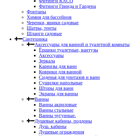
Фитинги RACO
Фитинги Гринда и Гардена
Фонтаны
Химия для бассейнов
Черенки, ящики садовые
Шатры, тенты
Шланги садовые
Сантехника
Аксессуары для ванной и туалетной комнаты
Ёршики туалетные, вантузы
Аксессуары
Зеркала
Карнизы для ванн
Коврики для ванной
Сиденья для унитазов и ванн
Сушилки напольные
Шторы для ванн
Экраны для ванны
Ванны
Ванны акриловые
Ванны стальные
Ванны чугунные.
Душевые кабины, поддоны
Душ. кабины
Душевые ограждения