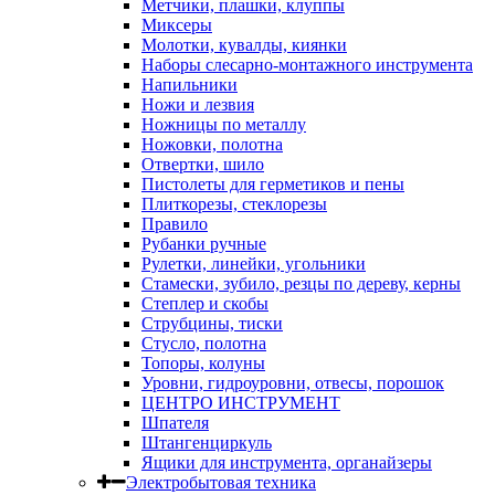
Метчики, плашки, клуппы
Миксеры
Молотки, кувалды, киянки
Наборы слесарно-монтажного инструмента
Напильники
Ножи и лезвия
Ножницы по металлу
Ножовки, полотна
Отвертки, шило
Пистолеты для герметиков и пены
Плиткорезы, стеклорезы
Правило
Рубанки ручные
Рулетки, линейки, угольники
Стамески, зубило, резцы по дереву, керны
Степлер и скобы
Струбцины, тиски
Стусло, полотна
Топоры, колуны
Уровни, гидроуровни, отвесы, порошок
ЦЕНТРО ИНСТРУМЕНТ
Шпателя
Штангенциркуль
Ящики для инструмента, органайзеры
Электробытовая техника