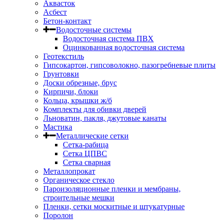
Аквасток
Асбест
Бетон-контакт
Водосточные системы
Водосточная система ПВХ
Оцинкованная водосточная система
Геотекстиль
Гипсокартон, гипсоволокно, пазогребневые плиты
Грунтовки
Доски обрезные, брус
Кирпичи, блоки
Кольца, крышки ж/б
Комплекты для обивки дверей
Льноватин, пакля, джутовые канаты
Мастика
Металлические сетки
Сетка-рабица
Сетка ЦПВС
Сетка сварная
Металлопрокат
Органическое стекло
Пароизоляционные пленки и мембраны,
строительные мешки
Пленки, сетки москитные и штукатурные
Поролон