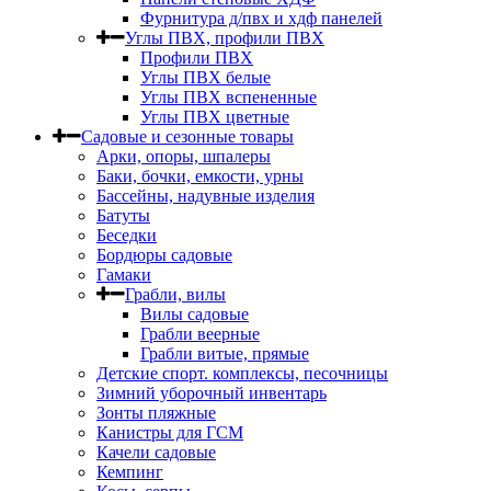
Фурнитура д/пвх и хдф панелей
Углы ПВХ, профили ПВХ
Профили ПВХ
Углы ПВХ белые
Углы ПВХ вспененные
Углы ПВХ цветные
Садовые и сезонные товары
Арки, опоры, шпалеры
Баки, бочки, емкости, урны
Бассейны, надувные изделия
Батуты
Беседки
Бордюры садовые
Гамаки
Грабли, вилы
Вилы садовые
Грабли веерные
Грабли витые, прямые
Детские спорт. комплексы, песочницы
Зимний уборочный инвентарь
Зонты пляжные
Канистры для ГСМ
Качели садовые
Кемпинг