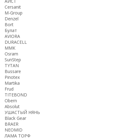
АИСТ
Cersanit
M-Group
Denzel
Bort
Булат
AVIORA
DURACELL
ММК
Osram
SunStep
TYTAN
Bussare
Pinotex
Martika
Frud
TITEBOND
Obern
Absolut
УШАСТЫЙ НЯНЬ
Black Gear
BRAER
NEOMID
ЛАМА ТОРФ