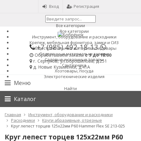
Вход
Регистрация
Все категории
Все категории
Инструмент, оборудование и расходники
Крепеж, мебельная фурнитура, замки и СИЗ
+7 (985)
492-18-13
Общестроительные материалы и товары
Отделочные материалы и товары
Обрабатываем заказы
с 9 до 18:00
Садовые и сезонные товары
г. Серпухов, ул.Ворошилова, д.251
Сантехника
д. Новые Кузьменки, д.41А
Хозтовары, посуда
Электротехнические изделия
Меню
Найти
Каталог
Главная
Инструмент, оборудование и расходники
Расходники
Круги абразивные, отрезные
Круг лепест торцев 125х22мм Р60 Hammer Flex SE 213-025
Круг лепест торцев 125х22мм Р60