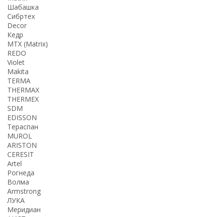
Шабашка
Сибртех
Decor
Кедр
MTX (Matrix)
REDO
Violet
Makita
TERMA
THERMАX
THERMEX
SDM
EDISSON
Тераспан
MUROL
ARISTON
CERESIT
Artel
Рогнеда
Волма
Armstrong
ЛУКА
Меридиан